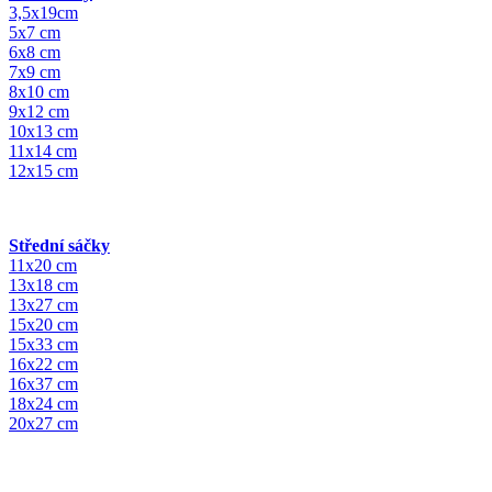
3,5x19cm
5x7 cm
6x8 cm
7x9 cm
8x10 cm
9x12 cm
10x13 cm
11x14 cm
12x15 cm
Střední sáčky
11x20 cm
13x18 cm
13x27 cm
15x20 cm
15x33 cm
16x22 cm
16x37 cm
18x24 cm
20x27 cm