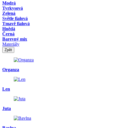
Modrá
Tyrkysová
Zelená
Světle fialová
Tmavě fialová
Hnědá
Černá
Barevný mix
Materiály
Zpět
Organza
Len
Juta
Bavlna