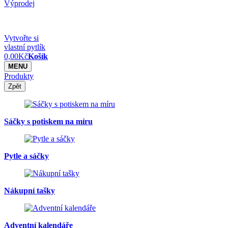
Výprodej
Vytvořte si
vlastní pytlík
0,00
Kč
Košík
MENU
Produkty
Zpět
Sáčky s potiskem na míru
Pytle a sáčky
Nákupní tašky
Adventní kalendáře