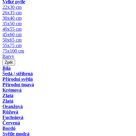
Velké pytle
22x30 cm
26x35 cm
30x40 cm
35x50 cm
40x55 cm
45x60 cm
50x65 cm
55x75 cm
75x100 cm
Barvy
Zpět
Bílá
Šedá / stříbrná
Přírodní světlá
Přírodní tmavá
Krémová
Zlatá
Zlatá
Oranžová
Růžová
Fuchsiová
Červená
Bordó
Světle modrá