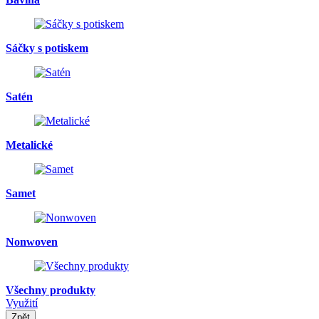
Sáčky s potiskem
Satén
Metalické
Samet
Nonwoven
Všechny produkty
Využití
Zpět