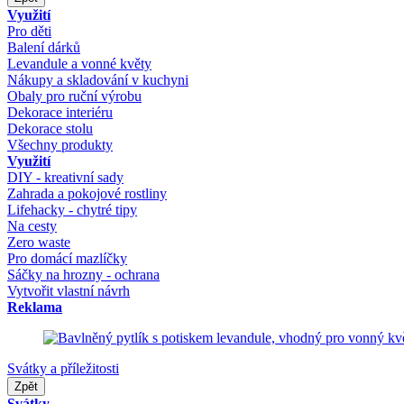
Využití
Pro děti
Balení dárků
Levandule a vonné květy
Nákupy a skladování v kuchyni
Obaly pro ruční výrobu
Dekorace interiéru
Dekorace stolu
Všechny produkty
Využití
DIY - kreativní sady
Zahrada a pokojové rostliny
Lifehacky - chytré tipy
Na cesty
Zero waste
Pro domácí mazlíčky
Sáčky na hrozny - ochrana
Vytvořit vlastní návrh
Reklama
Svátky a příležitosti
Zpět
Svátky