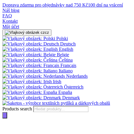
Doprava zdarma pro objednávky nad 750 Kč
100 dní na vrácení
Náš blog
FAQ
Kontakt
Můj účet
cz
Polski
Deutsch
English
Belgie
Čeština
Français
Italiano
Nederlands
Irish
Österreich
España
Denmark
Products search