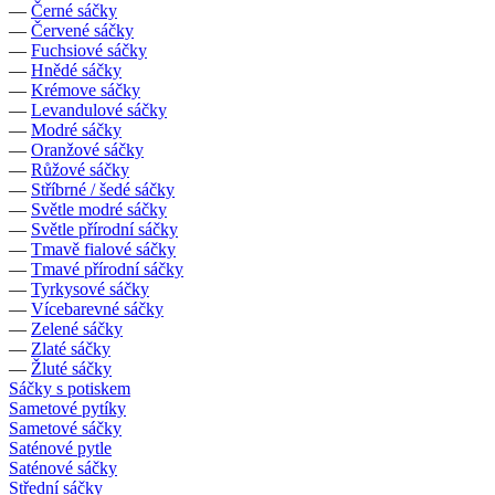
—
Černé sáčky
—
Červené sáčky
—
Fuchsiové sáčky
—
Hnědé sáčky
—
Krémove sáčky
—
Levandulové sáčky
—
Modré sáčky
—
Oranžové sáčky
—
Růžové sáčky
—
Stříbrné / šedé sáčky
—
Světle modré sáčky
—
Světle přírodní sáčky
—
Tmavě fialové sáčky
—
Tmavé přírodní sáčky
—
Tyrkysové sáčky
—
Vícebarevné sáčky
—
Zelené sáčky
—
Zlaté sáčky
—
Žluté sáčky
Sáčky s potiskem
Sametové pytíky
Sametové sáčky
Saténové pytle
Saténové sáčky
Střední sáčky