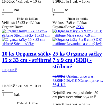
10,60
Kč / ks
1 bal. = 10 ks
8,50
Kč / ks
1 bal. = 10 ks
–
–
bal.
bal.
+
+
Přidat do košíku
Přidat do košíku
Velikost: 15x33 cm
Látka:
Velikost: 7x9 cm
Látka:
Organza
Barva:
Organza
Barva:
-23%
10 ks Organza sáčky
25 ks Organza sáčky
15 x 33 cm - stříbrné
7 x 9 cm (SDB) -
stříbrné
105,00
Kč
73,00
Kč
Original price was:
73,00Kč.
56,41
Kč
Current price is:
56,41Kč.
10,50
Kč / ks
1 bal. = 10 ks
–
Nejnižší cena za posledních 30
bal.
dní před zlevněním:
56,41
Kč
.
+
Přidat do košíku
2,26
Kč / ks
1 bal. = 25 ks