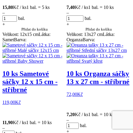
15,80
Kč / ks
1 bal. = 5 ks
7,40
Kč / ks
1 bal. = 10 ks
–
–
bal.
bal.
+
+
Přidat do košíku
Přidat do košíku
Velikost: 12x15 cm
Látka:
Velikost: 13x27 cm
Látka:
Samet
Barva:
Organza
Barva:
10 ks Sametové
10 ks Organza sáčky
sáčky 12 x 15 cm -
13 x 27 cm - stříbrné
stříbrné
72,00
Kč
119,00
Kč
7,20
Kč / ks
1 bal. = 10 ks
–
11,90
Kč / ks
1 bal. = 10 ks
bal.
–
+