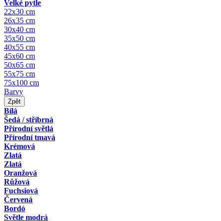
Velké pytle
22x30 cm
26x35 cm
30x40 cm
35x50 cm
40x55 cm
45x60 cm
50x65 cm
55x75 cm
75x100 cm
Barvy
Zpět
Bílá
Šedá / stříbrná
Přírodní světlá
Přírodní tmavá
Krémová
Zlatá
Zlatá
Oranžová
Růžová
Fuchsiová
Červená
Bordó
Světle modrá