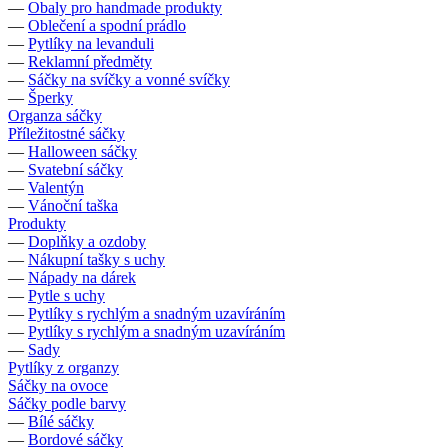
—
Obaly pro handmade produkty
—
Oblečení a spodní prádlo
—
Pytlíky na levanduli
—
Reklamní předměty
—
Sáčky na svíčky a vonné svíčky
—
Šperky
Organza sáčky
Příležitostné sáčky
—
Halloween sáčky
—
Svatební sáčky
—
Valentýn
—
Vánoční taška
Produkty
—
Doplňky a ozdoby
—
Nákupní tašky s uchy
—
Nápady na dárek
—
Pytle s uchy
—
Pytlíky s rychlým a snadným uzavíráním
—
Pytlíky s rychlým a snadným uzavíráním
—
Sady
Pytlíky z organzy
Sáčky na ovoce
Sáčky podle barvy
—
Bílé sáčky
—
Bordové sáčky