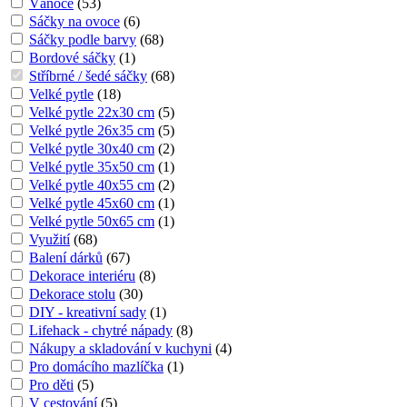
Vánoce
(
53
)
Sáčky na ovoce
(
6
)
Sáčky podle barvy
(
68
)
Bordové sáčky
(
1
)
Stříbrné / šedé sáčky
(
68
)
Velké pytle
(
18
)
Velké pytle 22x30 cm
(
5
)
Velké pytle 26x35 cm
(
5
)
Velké pytle 30x40 cm
(
2
)
Velké pytle 35x50 cm
(
1
)
Velké pytle 40x55 cm
(
2
)
Velké pytle 45x60 cm
(
1
)
Velké pytle 50x65 cm
(
1
)
Využití
(
68
)
Balení dárků
(
67
)
Dekorace interiéru
(
8
)
Dekorace stolu
(
30
)
DIY - kreativní sady
(
1
)
Lifehack - chytré nápady
(
8
)
Nákupy a skladování v kuchyni
(
4
)
Pro domácího mazlíčka
(
1
)
Pro děti
(
5
)
V cestování
(
5
)