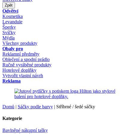
Zpět
Odvětví
Kosmetika
Levandule
Šperky
Svíčky
Mýdla
Všechny produkty
Obaly pro
Reklamní předměty
Oblečení a spodní prádlo
Ručně vyráběné produkty
Hotelové doplňky
Vytvořit vlastní návrh
Reklama
Domů
|
Sáčky podle barvy
|
Stříbrné / šedé sáčky
Kategorie
Bavlněné nákupní tašky