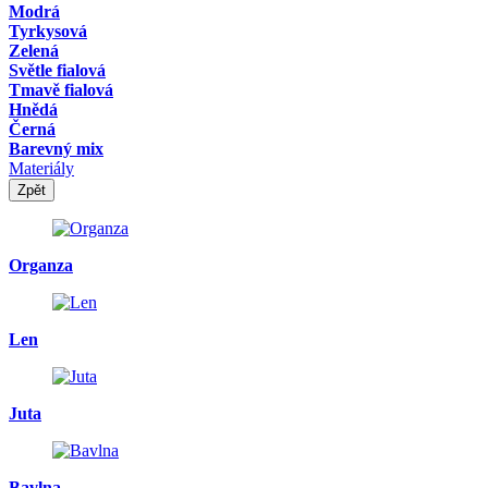
Modrá
Tyrkysová
Zelená
Světle fialová
Tmavě fialová
Hnědá
Černá
Barevný mix
Materiály
Zpět
Organza
Len
Juta
Bavlna