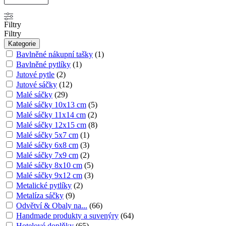
Filtry
Filtry
Kategorie
Bavlněné nákupní tašky
(
1
)
Bavlněné pytlíky
(
1
)
Jutové pytle
(
2
)
Jutové sáčky
(
12
)
Malé sáčky
(
29
)
Malé sáčky 10x13 cm
(
5
)
Malé sáčky 11x14 cm
(
2
)
Malé sáčky 12x15 cm
(
8
)
Malé sáčky 5x7 cm
(
1
)
Malé sáčky 6x8 cm
(
3
)
Malé sáčky 7x9 cm
(
2
)
Malé sáčky 8x10 cm
(
5
)
Malé sáčky 9x12 cm
(
3
)
Metalické pytlíky
(
2
)
Metalíza sáčky
(
9
)
Odvětví & Obaly na...
(
66
)
Handmade produkty a suvenýry
(
64
)
Hotelové doplňky
(
65
)