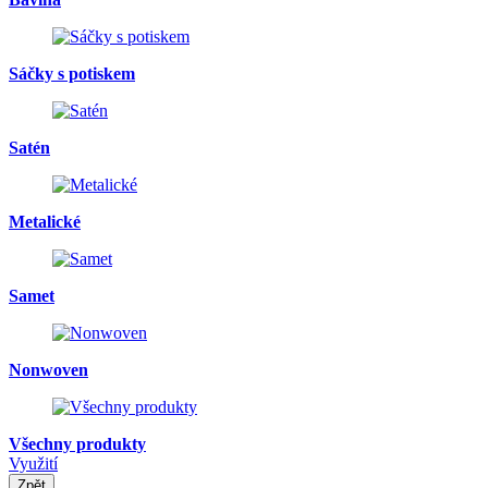
Sáčky s potiskem
Satén
Metalické
Samet
Nonwoven
Všechny produkty
Využití
Zpět