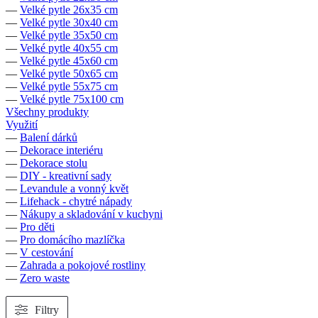
—
Velké pytle 26x35 cm
—
Velké pytle 30x40 cm
—
Velké pytle 35x50 cm
—
Velké pytle 40x55 cm
—
Velké pytle 45x60 cm
—
Velké pytle 50x65 cm
—
Velké pytle 55x75 cm
—
Velké pytle 75x100 cm
Všechny produkty
Využití
—
Balení dárků
—
Dekorace interiéru
—
Dekorace stolu
—
DIY - kreativní sady
—
Levandule a vonný květ
—
Lifehack - chytré nápady
—
Nákupy a skladování v kuchyni
—
Pro děti
—
Pro domácího mazlíčka
—
V cestování
—
Zahrada a pokojové rostliny
—
Zero waste
Filtry