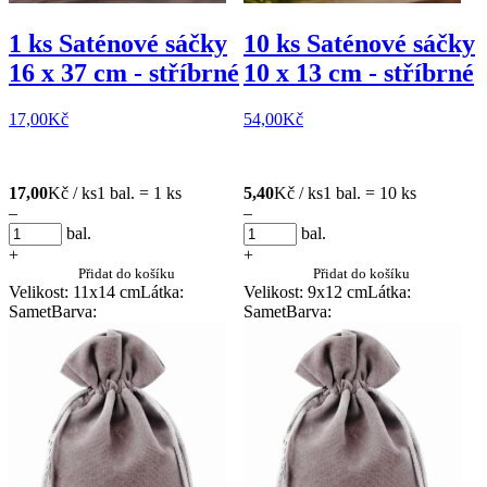
1 ks Saténové sáčky
10 ks Saténové sáčky
16 x 37 cm - stříbrné
10 x 13 cm - stříbrné
17,00
Kč
54,00
Kč
17,00
Kč / ks
1 bal. = 1 ks
5,40
Kč / ks
1 bal. = 10 ks
–
–
bal.
bal.
+
+
Přidat do košíku
Přidat do košíku
Velikost: 11x14 cm
Látka:
Velikost: 9x12 cm
Látka:
Samet
Barva:
Samet
Barva: