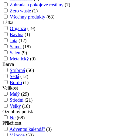
Zahrada a pokojové rostliny
(
7
)
Zero waste
(
1
)
Všechny produkty
(
68
)
Látka
Organza
(
19
)
Bavlna
(
1
)
Juta
(
12
)
Samet
(
18
)
Satén
(
9
)
Metalický
(
9
)
Barva
Stříbrná
(
56
)
Šedá
(
12
)
Bordó
(
1
)
Velikost
Malý
(
29
)
Střední
(
21
)
Velký
(
18
)
Ozdobný potisk
Ne
(
68
)
Příležitost
Adventní kalendář
(
3
)
Vánoce
(
53
)