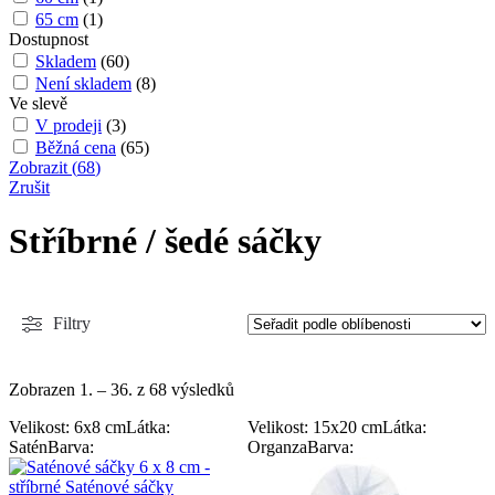
65 cm
(
1
)
Dostupnost
Skladem
(
60
)
Není skladem
(
8
)
Ve slevě
V prodeji
(
3
)
Běžná cena
(
65
)
Zobrazit
(
68
)
Zrušit
Stříbrné / šedé sáčky
Filtry
Zobrazen 1. – 36. z 68 výsledků
Velikost: 6x8 cm
Látka:
Velikost: 15x20 cm
Látka:
Satén
Barva:
Organza
Barva: