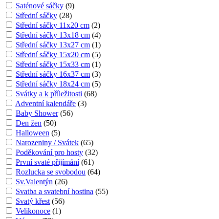
Saténové sáčky
(
9
)
Střední sáčky
(
28
)
Střední sáčky 11x20 cm
(
2
)
Střední sáčky 13x18 cm
(
4
)
Střední sáčky 13x27 cm
(
1
)
Střední sáčky 15x20 cm
(
5
)
Střední sáčky 15x33 cm
(
1
)
Střední sáčky 16x37 cm
(
3
)
Střední sáčky 18x24 cm
(
5
)
Svátky a k příležitosti
(
68
)
Adventní kalendáře
(
3
)
Baby Shower
(
56
)
Den žen
(
50
)
Halloween
(
5
)
Narozeniny / Svátek
(
65
)
Poděkování pro hosty
(
32
)
První svaté přijímání
(
61
)
Rozlucka se svobodou
(
64
)
Sv.Valentýn
(
26
)
Svatba a svatební hostina
(
55
)
Svatý křest
(
56
)
Velikonoce
(
1
)