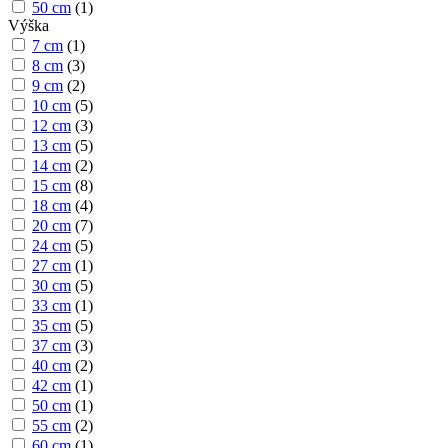
50 cm
(
1
)
Výška
7 cm
(
1
)
8 cm
(
3
)
9 cm
(
2
)
10 cm
(
5
)
12 cm
(
3
)
13 cm
(
5
)
14 cm
(
2
)
15 cm
(
8
)
18 cm
(
4
)
20 cm
(
7
)
24 cm
(
5
)
27 cm
(
1
)
30 cm
(
5
)
33 cm
(
1
)
35 cm
(
5
)
37 cm
(
3
)
40 cm
(
2
)
42 cm
(
1
)
50 cm
(
1
)
55 cm
(
2
)
60 cm
(
1
)