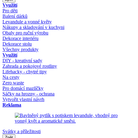
Využití
Pro děti
Balení dárků
Levandule a vonné květy
Nákupy a skladování v kuchyni
Obaly pro ruční výrobu
Dekorace interiéru
Dekorace stolu
Všechny produkty
Využití
DIY - kreativní sady
Zahrada a pokojové rostliny
Lifehacky - chytré tipy
Na cesty
Zero waste
Pro domácí mazlíčky
Sáčky na hrozny - ochrana
Vytvořit vlastní návrh
Reklama
Svátky a příležitosti
Zpět