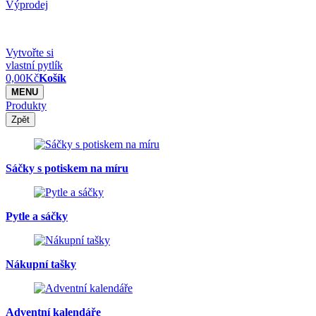
Výprodej
Vytvořte si
vlastní pytlík
0,00
Kč
Košík
MENU
Produkty
Zpět
Sáčky s potiskem na míru
Pytle a sáčky
Nákupní tašky
Adventní kalendáře