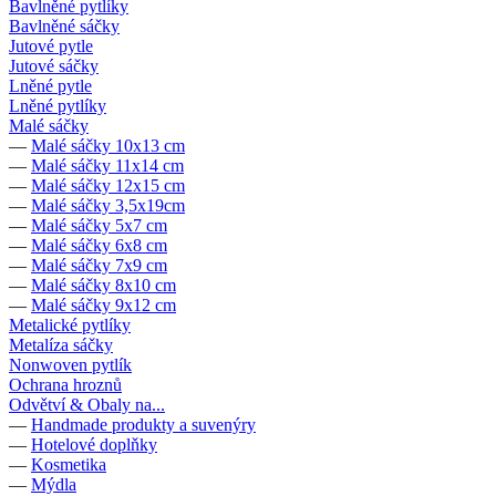
Bavlněné pytlíky
Bavlněné sáčky
Jutové pytle
Jutové sáčky
Lněné pytle
Lněné pytlíky
Malé sáčky
—
Malé sáčky 10x13 cm
—
Malé sáčky 11x14 cm
—
Malé sáčky 12x15 cm
—
Malé sáčky 3,5x19cm
—
Malé sáčky 5x7 cm
—
Malé sáčky 6x8 cm
—
Malé sáčky 7x9 cm
—
Malé sáčky 8x10 cm
—
Malé sáčky 9x12 cm
Metalické pytlíky
Metalíza sáčky
Nonwoven pytlík
Ochrana hroznů
Odvětví & Obaly na...
—
Handmade produkty a suvenýry
—
Hotelové doplňky
—
Kosmetika
—
Mýdla