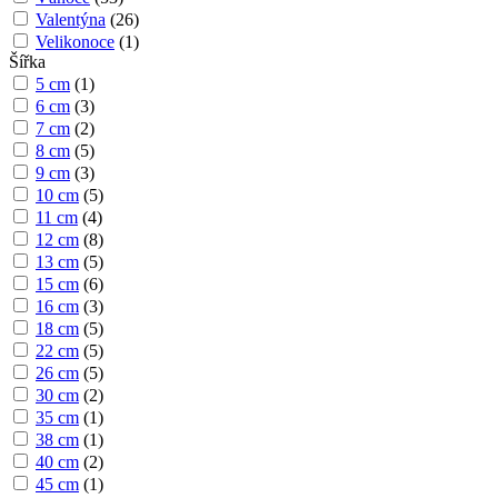
Valentýna
(
26
)
Velikonoce
(
1
)
Šířka
5 cm
(
1
)
6 cm
(
3
)
7 cm
(
2
)
8 cm
(
5
)
9 cm
(
3
)
10 cm
(
5
)
11 cm
(
4
)
12 cm
(
8
)
13 cm
(
5
)
15 cm
(
6
)
16 cm
(
3
)
18 cm
(
5
)
22 cm
(
5
)
26 cm
(
5
)
30 cm
(
2
)
35 cm
(
1
)
38 cm
(
1
)
40 cm
(
2
)
45 cm
(
1
)