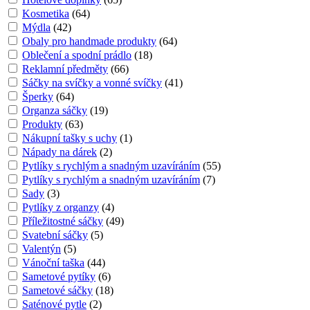
Kosmetika
(
64
)
Mýdla
(
42
)
Obaly pro handmade produkty
(
64
)
Oblečení a spodní prádlo
(
18
)
Reklamní předměty
(
66
)
Sáčky na svíčky a vonné svíčky
(
41
)
Šperky
(
64
)
Organza sáčky
(
19
)
Produkty
(
63
)
Nákupní tašky s uchy
(
1
)
Nápady na dárek
(
2
)
Pytlíky s rychlým a snadným uzavíráním
(
55
)
Pytlíky s rychlým a snadným uzavíráním
(
7
)
Sady
(
3
)
Pytlíky z organzy
(
4
)
Příležitostné sáčky
(
49
)
Svatební sáčky
(
5
)
Valentýn
(
5
)
Vánoční taška
(
44
)
Sametové pytíky
(
6
)
Sametové sáčky
(
18
)
Saténové pytle
(
2
)