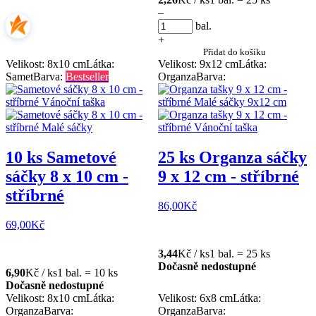
–
bal.
+
Přidat do košíku
Velikost: 8x10 cm
Látka:
Velikost: 9x12 cm
Látka:
Samet
Barva:
Bestseller
Organza
Barva:
10 ks Sametové
25 ks Organza sáčky
sáčky 8 x 10 cm -
9 x 12 cm - stříbrné
stříbrné
86,00
Kč
69,00
Kč
3,44
Kč / ks
1 bal. = 25 ks
Dočasně nedostupné
6,90
Kč / ks
1 bal. = 10 ks
Dočasně nedostupné
Velikost: 8x10 cm
Látka:
Velikost: 6x8 cm
Látka:
Organza
Barva:
Organza
Barva: