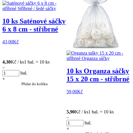
10 ks Saténové sáčky
6 x 8 cm - stříbrné
43,00
Kč
4,30
Kč / ks
1 bal. = 10 ks
–
10 ks Organza sáčky
bal.
15 x 20 cm - stříbrné
+
Přidat do košíku
59,00
Kč
5,90
Kč / ks
1 bal. = 10 ks
–
bal.
+