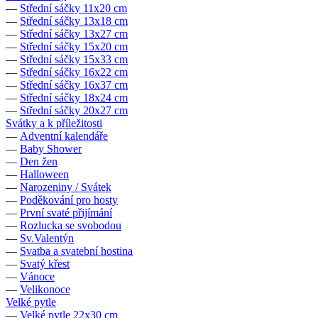
—
Střední sáčky 11x20 cm
—
Střední sáčky 13x18 cm
—
Střední sáčky 13x27 cm
—
Střední sáčky 15x20 cm
—
Střední sáčky 15x33 cm
—
Střední sáčky 16x22 cm
—
Střední sáčky 16x37 cm
—
Střední sáčky 18x24 cm
—
Střední sáčky 20x27 cm
Svátky a k příležitosti
—
Adventní kalendáře
—
Baby Shower
—
Den žen
—
Halloween
—
Narozeniny / Svátek
—
Poděkování pro hosty
—
První svaté přijímání
—
Rozlucka se svobodou
—
Sv.Valentýn
—
Svatba a svatební hostina
—
Svatý křest
—
Vánoce
—
Velikonoce
Velké pytle
—
Velké pytle 22x30 cm