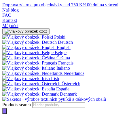
Doprava zdarma pro objednávky nad 750 Kč
100 dní na vrácení
Náš blog
FAQ
Kontakt
Můj účet
cz
Polski
Deutsch
English
Belgie
Čeština
Français
Italiano
Nederlands
Irish
Österreich
España
Denmark
Products search