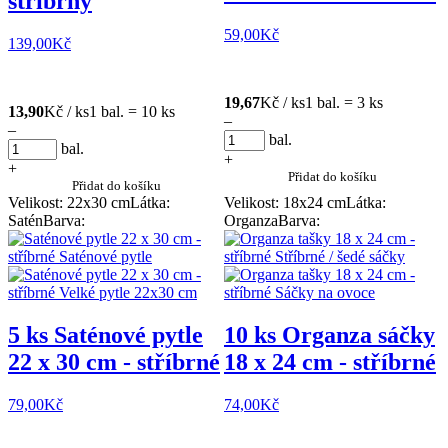
stříbrný
59,00
Kč
139,00
Kč
19,67
Kč / ks
1 bal. = 3 ks
13,90
Kč / ks
1 bal. = 10 ks
–
–
bal.
bal.
+
+
Přidat do košíku
Přidat do košíku
Velikost: 22x30 cm
Látka:
Velikost: 18x24 cm
Látka:
Satén
Barva:
Organza
Barva:
5 ks Saténové pytle
10 ks Organza sáčky
22 x 30 cm - stříbrné
18 x 24 cm - stříbrné
79,00
Kč
74,00
Kč