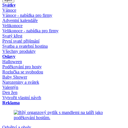
Svátky
Vánoce
Vánoce - nabídka pro firmy
Adventní kalendáře
Velikonoce
Velikonoce - nabídka pro firmy
Svatý křest
První svaté přijímání
Svatba a svatební hostina
Všechny produkty
Oslavy
Halloween
Poděkování pro hosty
Rozlučka se svobodou
Baby Shower
Narozeniny a svátek
Valentýn
Den žen
Vytvořit vlastní návrh
Reklama
Odvětví a obaly