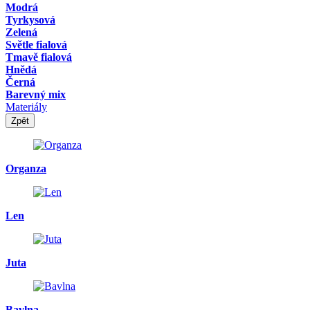
Modrá
Tyrkysová
Zelená
Světle fialová
Tmavě fialová
Hnědá
Černá
Barevný mix
Materiály
Zpět
Organza
Len
Juta
Bavlna