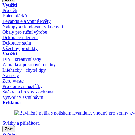
Využití
Pro děti
Balení dárků
Levandule a vonné květy
Nákupy a skladování v kuchyni
Obaly pro ruční výrobu
Dekorace interiéru
Dekorace stolu
Všechny produkty
Využití
DIY - kreativní sady
Zahrada a pokojové rostliny
Lifehacky - chytré tipy
Na cesty
Zero waste
Pro domácí mazlíčky
Sáčky na hrozny - ochrana
Vytvořit vlastní návrh
Reklama
Svátky a příležitosti
Zpět
Svátky