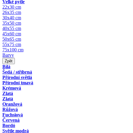
Velké pytle
22x30 cm
26x35 cm
30x40 cm
35x50 cm
40x55 cm
45x60 cm
50x65 cm
55x75 cm
75x100 cm
Barvy
Zpět
Bílá
Šedá / stříbrná
Přírodní světlá
Přírodní tmavá
Krémová
Zlatá
Zlatá
Oranžová
Růžová
Fuchsiová
Červená
Bordó
Světle modrá