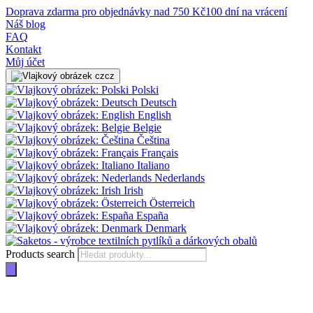
Doprava zdarma pro objednávky nad 750 Kč
100 dní na vrácení
Náš blog
FAQ
Kontakt
Můj účet
cz
Polski
Deutsch
English
Belgie
Čeština
Français
Italiano
Nederlands
Irish
Österreich
España
Denmark
Products search