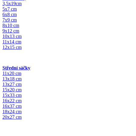
3,5x19cm
5x7 cm
6x8 cm
7x9 cm
8x10 cm
9x12 cm
10x13 cm
11x14 cm
12x15 cm
Střední sáčky
11x20 cm
13x18 cm
13x27 cm
15x20 cm
15x33 cm
16x22 cm
16x37 cm
18x24 cm
20x27 cm