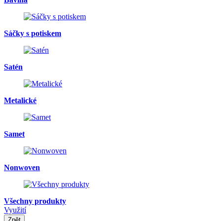
Sáčky s potiskem
Satén
Metalické
Samet
Nonwoven
Všechny produkty
Využití
Zpět