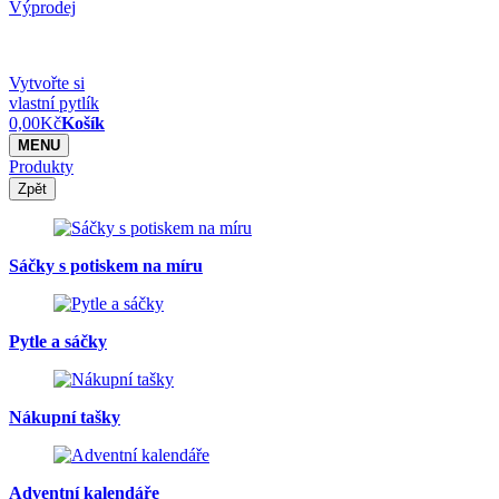
Výprodej
Vytvořte si
vlastní pytlík
0,00
Kč
Košík
MENU
Produkty
Zpět
Sáčky s potiskem na míru
Pytle a sáčky
Nákupní tašky
Adventní kalendáře