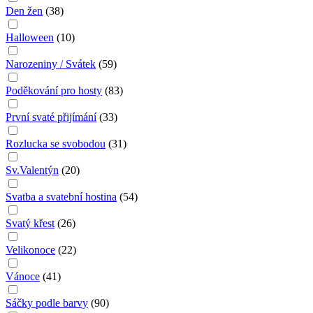
Den žen
(
38
)
Halloween
(
10
)
Narozeniny / Svátek
(
59
)
Poděkování pro hosty
(
83
)
První svaté přijímání
(
33
)
Rozlucka se svobodou
(
31
)
Sv.Valentýn
(
20
)
Svatba a svatební hostina
(
54
)
Svatý křest
(
26
)
Velikonoce
(
22
)
Vánoce
(
41
)
Sáčky podle barvy
(
90
)