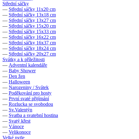
Střední sáčky
—
Střední sáčky 11x20 cm
—
Střední sáčky 13x18 cm
—
Střední sáčky 13x27 cm
—
Střední sáčky 15x20 cm
—
Střední sáčky 15x33 cm
—
Střední sáčky 16x22 cm
—
Střední sáčky 16x37 cm
—
Střední sáčky 18x24 cm
—
Střední sáčky 20x27 cm
Svátky a k příležitosti
—
Adventní kalendáře
—
Baby Shower
—
Den žen
—
Halloween
—
Narozeniny / Svátek
—
Poděkování pro hosty
—
První svaté přijímání
—
Rozlucka se svobodou
—
Sv.Valentýn
—
Svatba a svatební hostina
—
Svatý křest
—
Vánoce
—
Velikonoce
Velké pytle