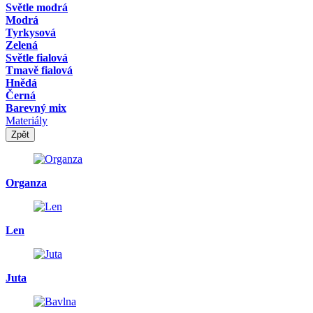
Světle modrá
Modrá
Tyrkysová
Zelená
Světle fialová
Tmavě fialová
Hnědá
Černá
Barevný mix
Materiály
Zpět
Organza
Len
Juta