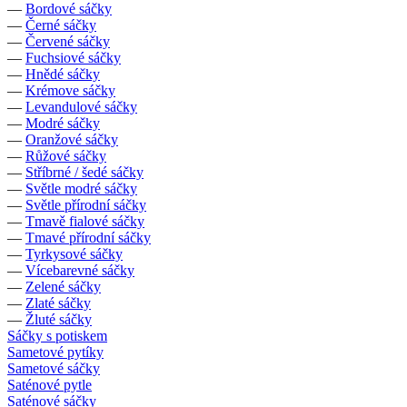
—
Bordové sáčky
—
Černé sáčky
—
Červené sáčky
—
Fuchsiové sáčky
—
Hnědé sáčky
—
Krémove sáčky
—
Levandulové sáčky
—
Modré sáčky
—
Oranžové sáčky
—
Růžové sáčky
—
Stříbrné / šedé sáčky
—
Světle modré sáčky
—
Světle přírodní sáčky
—
Tmavě fialové sáčky
—
Tmavé přírodní sáčky
—
Tyrkysové sáčky
—
Vícebarevné sáčky
—
Zelené sáčky
—
Zlaté sáčky
—
Žluté sáčky
Sáčky s potiskem
Sametové pytíky
Sametové sáčky
Saténové pytle
Saténové sáčky