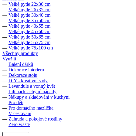
—
Velké pytle 22x30 cm
—
Velké pytle 26x35 cm
—
Velké pytle 30x40 cm
—
Velké pytle 35x50 cm
—
Velké pytle 40x55 cm
—
Velké pytle 45x60 cm
—
Velké pytle 50x65 cm
—
Velké pytle 55x75 cm
—
Velké pytle 75x100 cm
Všechny produkty
Využití
—
Balení dárků
—
Dekorace interiéru
—
Dekorace stolu
—
DIY - kreativní sady
—
Levandule a vonný květ
—
Lifehack - chytré nápady
—
Nákupy a skladování v kuchyni
—
Pro děti
—
Pro domácího mazlíčka
—
V cestování
—
Zahrada a pokojové rostliny
—
Zero waste