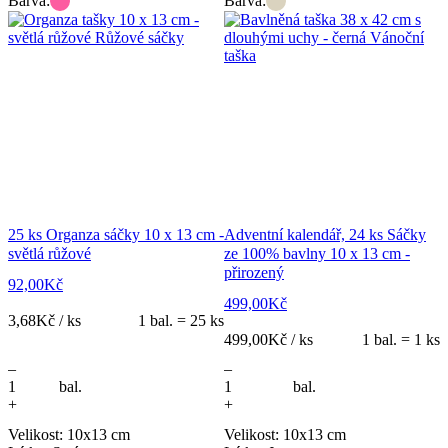
Barva:
Barva:
25 ks Organza sáčky 10 x 13 cm -
Adventní kalendář, 24 ks Sáčky
světlá růžové
ze 100% bavlny 10 x 13 cm -
přirozený
92,00
Kč
499,00
Kč
3,68
Kč / ks
1 bal. = 25 ks
499,00
Kč / ks
1 bal. = 1 ks
–
–
bal.
bal.
+
+
Velikost: 10x13 cm
Velikost: 10x13 cm