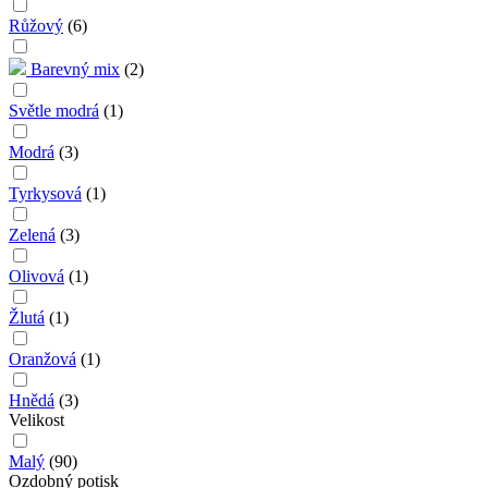
Růžový
(
6
)
Barevný mix
(
2
)
Světle modrá
(
1
)
Modrá
(
3
)
Tyrkysová
(
1
)
Zelená
(
3
)
Olivová
(
1
)
Žlutá
(
1
)
Oranžová
(
1
)
Hnědá
(
3
)
Velikost
Malý
(
90
)
Ozdobný potisk