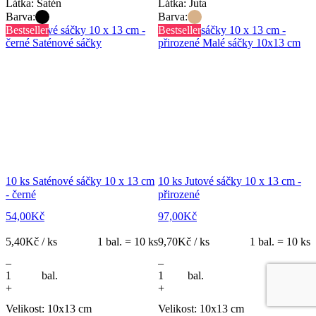
Látka: Satén
Látka: Juta
Barva:
Barva:
Bestseller
Bestseller
10 ks Saténové sáčky 10 x 13 cm
10 ks Jutové sáčky 10 x 13 cm -
- černé
přirozené
54,00
Kč
97,00
Kč
5,40
Kč / ks
1 bal. = 10 ks
9,70
Kč / ks
1 bal. = 10 ks
–
–
bal.
bal.
+
+
Velikost: 10x13 cm
Velikost: 10x13 cm