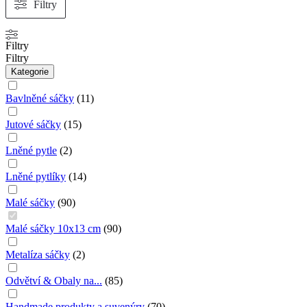
Filtry
Filtry
Filtry
Kategorie
Bavlněné sáčky
(
11
)
Jutové sáčky
(
15
)
Lněné pytle
(
2
)
Lněné pytlíky
(
14
)
Malé sáčky
(
90
)
Malé sáčky 10x13 cm
(
90
)
Metalíza sáčky
(
2
)
Odvětví & Obaly na...
(
85
)
Handmade produkty a suvenýry
(
70
)