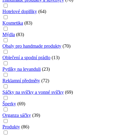
Hotelové doplňky
(
64
)
Kosmetika
(
83
)
Mýdla
(
83
)
Obaly pro handmade produkty
(
70
)
Oblečení a spodní prádlo
(
13
)
Pytlíky na levanduli
(
23
)
Reklamní předměty
(
72
)
Sáčky na svíčky a vonné svíčky
(
69
)
Šperky
(
69
)
Organza sáčky
(
39
)
Produkty
(
86
)