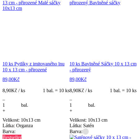
10 ks Pytlíky z imitovaného lnu
10 ks Bavlněné Sáčky 10 x 13 cm
10 x 13 cm - přirozené
- přirozený
89,00
Kč
89,00
Kč
8,90
Kč / ks
1 bal. = 10 ks
8,90
Kč / ks
1 bal. = 10 ks
–
–
bal.
bal.
+
+
Velikost: 10x13 cm
Velikost: 10x13 cm
Látka: Organza
Látka: Satén
Barva:
Barva:
Bestseller