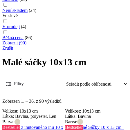
Není skladem
(
24
)
Ve slevě
V prodeji
(
4
)
Běžná cena
(
86
)
Zobrazit
(
90
)
Zrušit
Malé sáčky 10x13 cm
Filtry
Zobrazen 1. – 36. z 90 výsledků
Velikost: 10x13 cm
Velikost: 10x13 cm
Látka: Bavlna, polyester, Len
Látka: Bavlna
Barva:
Barva:
Bestseller
Bestseller