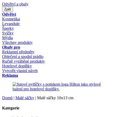
Odvětví a obaly
Zpět
Odvětví
Kosmetika
Levandule
Šperky
Svíčky
Mýdla
Všechny produkty
Obaly pro
Reklamní předměty
Oblečení a spodní prádlo
Ručně vyráběné produkty
Hotelové doplňky
Vytvořit vlastní návrh
Reklama
Domů
|
Malé sáčky
|
Malé sáčky 10x13 cm
Kategorie