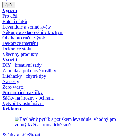
Zpět
Využití
Pro děti
Balení dárků
Levandule a vonné květy
Nákupy a skladování v kuchyni
Obaly pro ruční výrobu
Dekorace interiéru
Dekorace stolu
Všechny produkty
Využití
DIY - kreativní sady
Zahrada a pokojové rostliny
Lifehacky - chytré tipy
Na cesty
Zero waste
Pro domácí mazlíčky
Sáčky na hrozny - ochrana
Vytvořit vlastní návrh
Reklama
Svátky a příležitosti