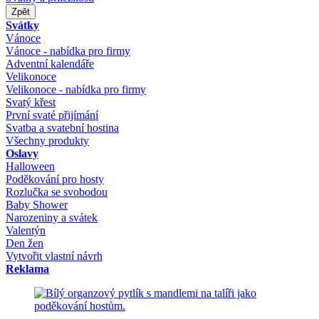
Zpět
Svátky
Vánoce
Vánoce - nabídka pro firmy
Adventní kalendáře
Velikonoce
Velikonoce - nabídka pro firmy
Svatý křest
První svaté přijímání
Svatba a svatební hostina
Všechny produkty
Oslavy
Halloween
Poděkování pro hosty
Rozlučka se svobodou
Baby Shower
Narozeniny a svátek
Valentýn
Den žen
Vytvořit vlastní návrh
Reklama