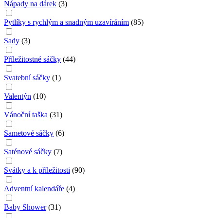
Nápady na dárek
(
3
)
Pytlíky s rychlým a snadným uzavíráním
(
85
)
Sady
(
3
)
Příležitostné sáčky
(
44
)
Svatební sáčky
(
1
)
Valentýn
(
10
)
Vánoční taška
(
31
)
Sametové sáčky
(
6
)
Saténové sáčky
(
7
)
Svátky a k příležitosti
(
90
)
Adventní kalendáře
(
4
)
Baby Shower
(
31
)