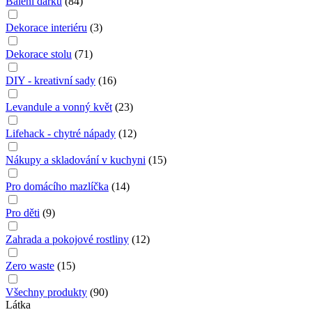
Balení dárků
(
84
)
Dekorace interiéru
(
3
)
Dekorace stolu
(
71
)
DIY - kreativní sady
(
16
)
Levandule a vonný květ
(
23
)
Lifehack - chytré nápady
(
12
)
Nákupy a skladování v kuchyni
(
15
)
Pro domácího mazlíčka
(
14
)
Pro děti
(
9
)
Zahrada a pokojové rostliny
(
12
)
Zero waste
(
15
)
Všechny produkty
(
90
)
Látka