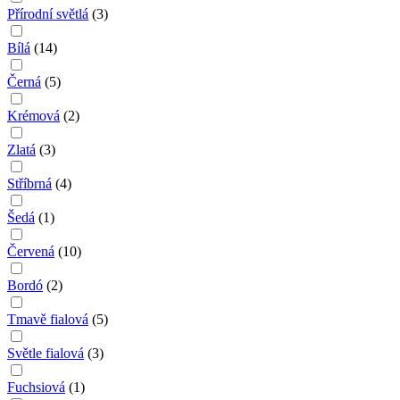
Přírodní světlá
(
3
)
Bílá
(
14
)
Černá
(
5
)
Krémová
(
2
)
Zlatá
(
3
)
Stříbrná
(
4
)
Šedá
(
1
)
Červená
(
10
)
Bordó
(
2
)
Tmavě fialová
(
5
)
Světle fialová
(
3
)
Fuchsiová
(
1
)