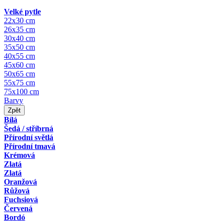
Velké pytle
22x30 cm
26x35 cm
30x40 cm
35x50 cm
40x55 cm
45x60 cm
50x65 cm
55x75 cm
75x100 cm
Barvy
Zpět
Bílá
Šedá / stříbrná
Přírodní světlá
Přírodní tmavá
Krémová
Zlatá
Zlatá
Oranžová
Růžová
Fuchsiová
Červená
Bordó