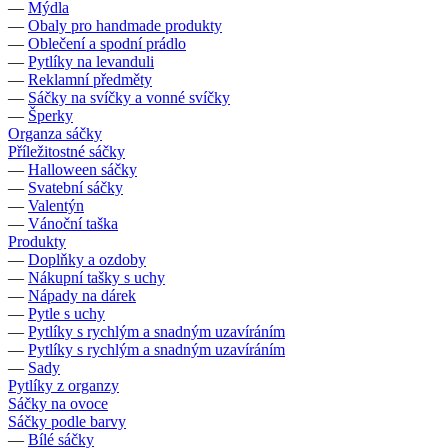
—
Mýdla
—
Obaly pro handmade produkty
—
Oblečení a spodní prádlo
—
Pytlíky na levanduli
—
Reklamní předměty
—
Sáčky na svíčky a vonné svíčky
—
Šperky
Organza sáčky
Příležitostné sáčky
—
Halloween sáčky
—
Svatební sáčky
—
Valentýn
—
Vánoční taška
Produkty
—
Doplňky a ozdoby
—
Nákupní tašky s uchy
—
Nápady na dárek
—
Pytle s uchy
—
Pytlíky s rychlým a snadným uzavíráním
—
Pytlíky s rychlým a snadným uzavíráním
—
Sady
Pytlíky z organzy
Sáčky na ovoce
Sáčky podle barvy
—
Bílé sáčky