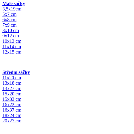
Malé sáčky
3,5x19cm
5x7 cm
6x8 cm
7x9 cm
8x10 cm
9x12 cm
10x13 cm
11x14 cm
12x15 cm
Střední sáčky
11x20 cm
13x18 cm
13x27 cm
15x20 cm
15x33 cm
16x22 cm
16x37 cm
18x24 cm
20x27 cm