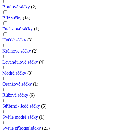
Bordové sáčky
(
2
)
Bílé sáčky
(
14
)
Fuchsiové sáčky
(
1
)
Hnědé sáčky
(
3
)
Krémove sáčky
(
2
)
Levandulové sáčky
(
4
)
Modré sáčky
(
3
)
Oranžové sáčky
(
1
)
Růžové sáčky
(
6
)
Stříbrné / šedé sáčky
(
5
)
Světle modré sáčky
(
1
)
Světle přírodní sáčky
(
21
)