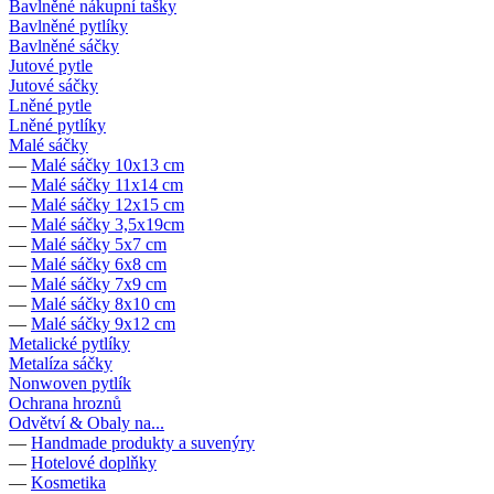
Bavlněné nákupní tašky
Bavlněné pytlíky
Bavlněné sáčky
Jutové pytle
Jutové sáčky
Lněné pytle
Lněné pytlíky
Malé sáčky
—
Malé sáčky 10x13 cm
—
Malé sáčky 11x14 cm
—
Malé sáčky 12x15 cm
—
Malé sáčky 3,5x19cm
—
Malé sáčky 5x7 cm
—
Malé sáčky 6x8 cm
—
Malé sáčky 7x9 cm
—
Malé sáčky 8x10 cm
—
Malé sáčky 9x12 cm
Metalické pytlíky
Metalíza sáčky
Nonwoven pytlík
Ochrana hroznů
Odvětví & Obaly na...
—
Handmade produkty a suvenýry
—
Hotelové doplňky
—
Kosmetika