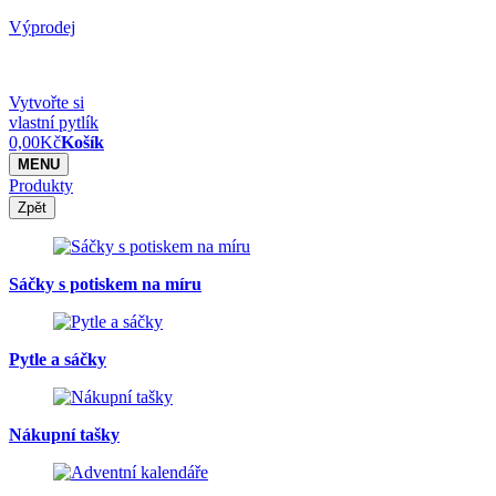
Výprodej
Vytvořte si
vlastní pytlík
0,00
Kč
Košík
MENU
Produkty
Zpět
Sáčky s potiskem na míru
Pytle a sáčky
Nákupní tašky