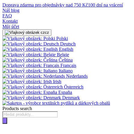
Doprava zdarma pro objednávky nad 750 Kč
100 dní na vrácení
Náš blog
FAQ
Kontakt
Můj účet
cz
Polski
Deutsch
English
Belgie
Čeština
Français
Italiano
Nederlands
Irish
Österreich
España
Denmark
Products search