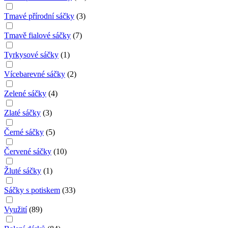
Tmavé přírodní sáčky
(
3
)
Tmavě fialové sáčky
(
7
)
Tyrkysové sáčky
(
1
)
Vícebarevné sáčky
(
2
)
Zelené sáčky
(
4
)
Zlaté sáčky
(
3
)
Černé sáčky
(
5
)
Červené sáčky
(
10
)
Žluté sáčky
(
1
)
Sáčky s potiskem
(
33
)
Využití
(
89
)