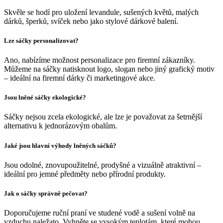
Skvěle se hodí pro uložení levandule, sušených květů, malých
dárků, šperků, svíček nebo jako stylové dárkové balení.
Lze sáčky personalizovat?
Ano, nabízíme možnost personalizace pro firemní zákazníky.
Můžeme na sáčky natisknout logo, slogan nebo jiný grafický motiv
– ideální na firemní dárky či marketingové akce.
Jsou lněné sáčky ekologické?
Sáčky nejsou zcela ekologické, ale lze je považovat za šetrnější
alternativu k jednorázovým obalům.
Jaké jsou hlavní výhody lněných sáčků?
Jsou odolné, znovupoužitelné, prodyšné a vizuálně atraktivní –
ideální pro jemné předměty nebo přírodní produkty.
Jak o sáčky správně pečovat?
Doporučujeme ruční praní ve studené vodě a sušení volně na
vzduchu naležato. Vyhněte se vysokým teplotám, které mohou