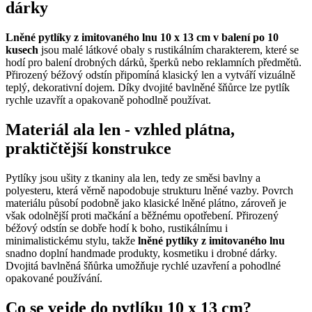
dárky
Lněné pytlíky z imitovaného lnu 10 x 13 cm v balení po 10
kusech
jsou malé látkové obaly s rustikálním charakterem, které se
hodí pro balení drobných dárků, šperků nebo reklamních předmětů.
Přirozený béžový odstín připomíná klasický len a vytváří vizuálně
teplý, dekorativní dojem. Díky dvojité bavlněné šňůrce lze pytlík
rychle uzavřít a opakovaně pohodlně používat.
Materiál ala len - vzhled plátna,
praktičtější konstrukce
Pytlíky jsou ušity z tkaniny ala len, tedy ze směsi bavlny a
polyesteru, která věrně napodobuje strukturu lněné vazby. Povrch
materiálu působí podobně jako klasické lněné plátno, zároveň je
však odolnější proti mačkání a běžnému opotřebení. Přirozený
béžový odstín se dobře hodí k boho, rustikálnímu i
minimalistickému stylu, takže
lněné pytlíky z imitovaného lnu
snadno doplní handmade produkty, kosmetiku i drobné dárky.
Dvojitá bavlněná šňůrka umožňuje rychlé uzavření a pohodlné
opakované používání.
Co se vejde do pytlíku 10 x 13 cm?