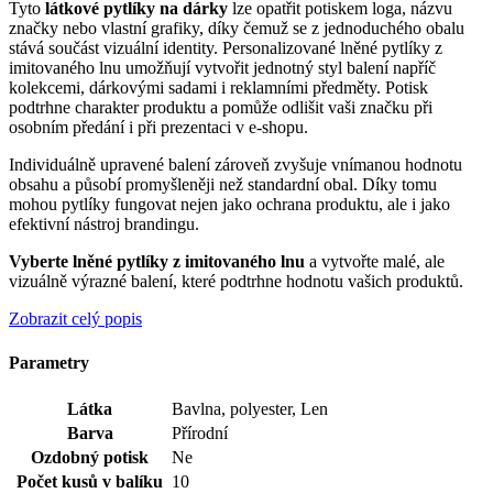
Tyto
látkové pytlíky na dárky
lze opatřit potiskem loga, názvu
značky nebo vlastní grafiky, díky čemuž se z jednoduchého obalu
stává součást vizuální identity. Personalizované lněné pytlíky z
imitovaného lnu umožňují vytvořit jednotný styl balení napříč
kolekcemi, dárkovými sadami i reklamními předměty. Potisk
podtrhne charakter produktu a pomůže odlišit vaši značku při
osobním předání i při prezentaci v e-shopu.
Individuálně upravené balení zároveň zvyšuje vnímanou hodnotu
obsahu a působí promyšleněji než standardní obal. Díky tomu
mohou pytlíky fungovat nejen jako ochrana produktu, ale i jako
efektivní nástroj brandingu.
Vyberte lněné pytlíky z imitovaného lnu
a vytvořte malé, ale
vizuálně výrazné balení, které podtrhne hodnotu vašich produktů.
Zobrazit celý popis
Parametry
Látka
Bavlna, polyester, Len
Barva
Přírodní
Ozdobný potisk
Ne
Počet kusů v balíku
10