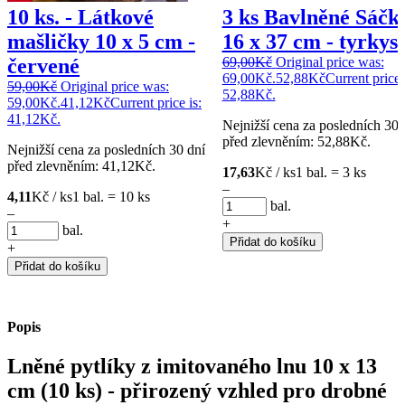
10 ks. - Látkové
3 ks Bavlněné Sáčk
mašličky 10 x 5 cm -
16 x 37 cm - tyrkys
červené
69,00
Kč
Original price was:
69,00Kč.
52,88
Kč
Current price 
59,00
Kč
Original price was:
52,88Kč.
59,00Kč.
41,12
Kč
Current price is:
41,12Kč.
Nejnižší cena za posledních 30 
před zlevněním:
52,88
Kč
.
Nejnižší cena za posledních 30 dní
před zlevněním:
41,12
Kč
.
17,63
Kč / ks
1 bal. = 3 ks
–
4,11
Kč / ks
1 bal. = 10 ks
bal.
–
+
bal.
Přidat do košíku
+
Přidat do košíku
Popis
Lněné pytlíky z imitovaného lnu 10 x 13
cm (10 ks) - přirozený vzhled pro drobné