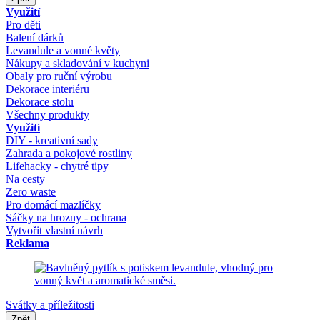
Využití
Pro děti
Balení dárků
Levandule a vonné květy
Nákupy a skladování v kuchyni
Obaly pro ruční výrobu
Dekorace interiéru
Dekorace stolu
Všechny produkty
Využití
DIY - kreativní sady
Zahrada a pokojové rostliny
Lifehacky - chytré tipy
Na cesty
Zero waste
Pro domácí mazlíčky
Sáčky na hrozny - ochrana
Vytvořit vlastní návrh
Reklama
Svátky a příležitosti
Zpět