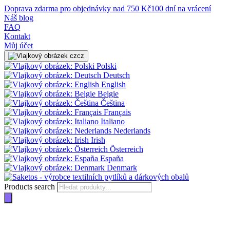
Doprava zdarma pro objednávky nad 750 Kč
100 dní na vrácení
Náš blog
FAQ
Kontakt
Můj účet
cz
Polski
Deutsch
English
Belgie
Čeština
Français
Italiano
Nederlands
Irish
Österreich
España
Denmark
Products search