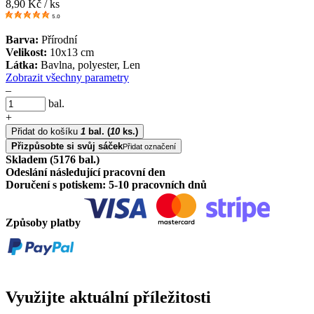
8,90
Kč / ks
5.0
Barva:
Přírodní
Velikost:
10x13 cm
Látka:
Bavlna, polyester, Len
Zobrazit všechny parametry
–
bal.
+
Přidat do košíku
1
bal.
(
10
ks.)
Přizpůsobte si svůj sáček
Přidat označení
Skladem (5176 bal.)
Odeslání následující pracovní den
Doručení s potiskem: 5-10 pracovních dnů
Způsoby platby
Využijte aktuální příležitosti