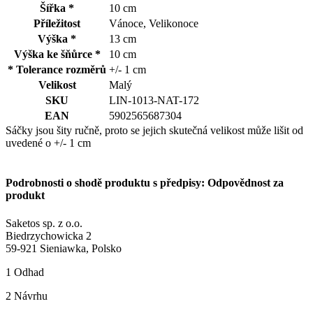
Šířka *
10 cm
Příležitost
Vánoce, Velikonoce
Výška *
13 cm
Výška ke šňůrce *
10 cm
* Tolerance rozměrů
+/- 1 cm
Velikost
Malý
SKU
LIN-1013-NAT-172
EAN
5902565687304
Sáčky jsou šity ručně, proto se jejich skutečná velikost může lišit od
uvedené o +/- 1 cm
Podrobnosti o shodě produktu s předpisy: Odpovědnost za
produkt
Saketos sp. z o.o.
Biedrzychowicka 2
59-921 Sieniawka, Polsko
1
Odhad
2
Návrhu