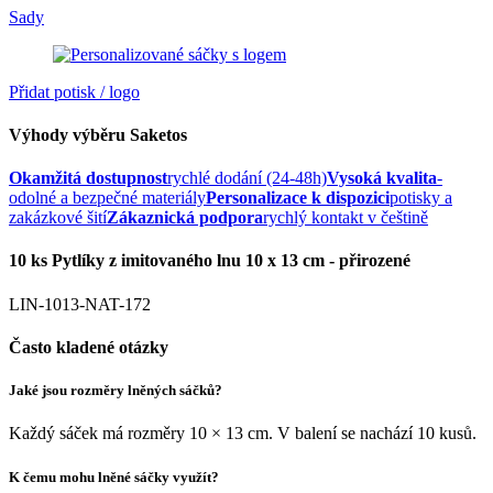
Sady
Přidat potisk / logo
Výhody výběru Saketos
Okamžitá dostupnost
rychlé dodání (24-48h)
Vysoká kvalita
-
odolné a bezpečné materiály
Personalizace k dispozici
potisky a
zakázkové šití
Zákaznická podpora
rychlý kontakt v češtině
10 ks Pytlíky z imitovaného lnu 10 x 13 cm - přirozené
LIN-1013-NAT-172
Často kladené otázky
Jaké jsou rozměry lněných sáčků?
Každý sáček má rozměry 10 × 13 cm. V balení se nachází 10 kusů.
K čemu mohu lněné sáčky využít?