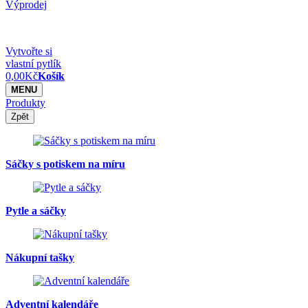
Výprodej
Vytvořte si
vlastní pytlík
0,00
Kč
Košík
MENU
Produkty
Zpět
Sáčky s potiskem na míru
Pytle a sáčky
Nákupní tašky
Adventní kalendáře