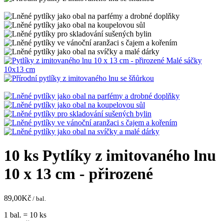
10 ks Pytlíky z imitovaného lnu
10 x 13 cm - přirozené
89,00
Kč
/ bal.
1 bal. = 10 ks