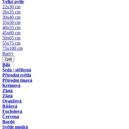
Velké pytle
22x30 cm
26x35 cm
30x40 cm
35x50 cm
40x55 cm
45x60 cm
50x65 cm
55x75 cm
75x100 cm
Barvy
Zpět
Bílá
Šedá / stříbrná
Přírodní světlá
Přírodní tmavá
Krémová
Zlatá
Zlatá
Oranžová
Růžová
Fuchsiová
Červená
Bordó
Světle modrá