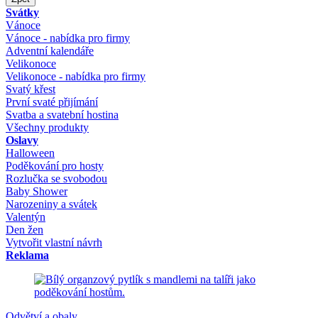
Svátky
Vánoce
Vánoce - nabídka pro firmy
Adventní kalendáře
Velikonoce
Velikonoce - nabídka pro firmy
Svatý křest
První svaté přijímání
Svatba a svatební hostina
Všechny produkty
Oslavy
Halloween
Poděkování pro hosty
Rozlučka se svobodou
Baby Shower
Narozeniny a svátek
Valentýn
Den žen
Vytvořit vlastní návrh
Reklama
Odvětví a obaly