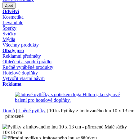
Zpět
Odvětví
Kosmetika
Levandule
Šperky
Svíčky
Mýdla
Všechny produkty
Obaly pro
Reklamní předměty
Oblečení a spodní prádlo
Ručně vyráběné produkty
Hotelové doplňky
Vytvořit vlastní návrh
Reklama
Domů
|
Lněné pytlíky
|
10 ks Pytlíky z imitovaného lnu 10 x 13 cm
- přirozené