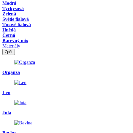
Modrá
Tyrkysová
Zelená
Světle fialová
Tmavě fialová
Hnědá
Černá
Barevný mix
Materiály
Zpět
Organza
Len
Juta
Bavlna