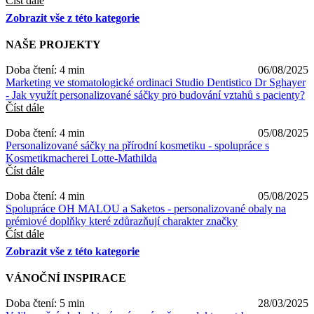
Číst dále
Zobrazit vše z této kategorie
NAŠE PROJEKTY
Doba čtení: 4 min
06/08/2025
Marketing ve stomatologické ordinaci Studio Dentistico Dr Sghayer
- Jak využít personalizované sáčky pro budování vztahů s pacienty?
Číst dále
Doba čtení: 4 min
05/08/2025
Personalizované sáčky na přírodní kosmetiku - spolupráce s
Kosmetikmacherei Lotte-Mathilda
Číst dále
Doba čtení: 4 min
05/08/2025
Spolupráce OH MALOU a Saketos - personalizované obaly na
prémiové doplňky které zdůrazňují charakter značky
Číst dále
Zobrazit vše z této kategorie
VÁNOČNÍ INSPIRACE
Doba čtení: 5 min
28/03/2025