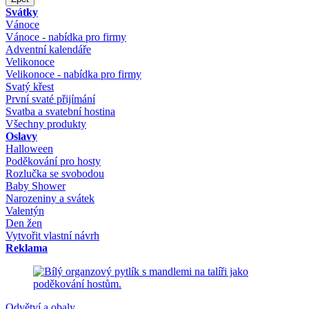
Svátky
Vánoce
Vánoce - nabídka pro firmy
Adventní kalendáře
Velikonoce
Velikonoce - nabídka pro firmy
Svatý křest
První svaté přijímání
Svatba a svatební hostina
Všechny produkty
Oslavy
Halloween
Poděkování pro hosty
Rozlučka se svobodou
Baby Shower
Narozeniny a svátek
Valentýn
Den žen
Vytvořit vlastní návrh
Reklama
Odvětví a obaly