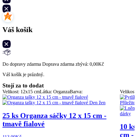
Váš košík
Do dopravy zdarma Doprava zdarma zbývá:
0,00
Kč
Váš košík je prázdný.
Stojí za to dodat
Velikost: 12x15 cm
Látka: Organza
Barva:
Velikost
25 ks Organza sáčky 12 x 15 cm -
tmavě fialové
10 ks
cm - 
113,00
Kč