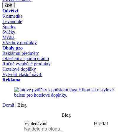
Zpět
Odvětví
Kosmetika
Levandule
Šperky
Svíčky
Mýdla
Všechny produkty
Obaly pro
Reklamní předměty
Oblečení a spodní prádlo
Ručně vyráběné produkty
Hotelové doplňky
Vytvořit vlastní návrh
Reklama
Domů
|
Blog
Blog
Vyhledávání
Hledat