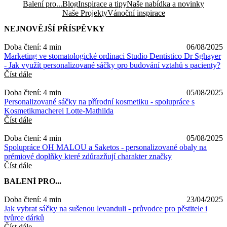
Balení pro...
Blog
Inspirace a tipy
Naše nabídka a novinky
Naše Projekty
Vánoční inspirace
NEJNOVĚJŠÍ PŘÍSPĚVKY
Doba čtení: 4 min
06/08/2025
Marketing ve stomatologické ordinaci Studio Dentistico Dr Sghayer
- Jak využít personalizované sáčky pro budování vztahů s pacienty?
Číst dále
Doba čtení: 4 min
05/08/2025
Personalizované sáčky na přírodní kosmetiku - spolupráce s
Kosmetikmacherei Lotte-Mathilda
Číst dále
Doba čtení: 4 min
05/08/2025
Spolupráce OH MALOU a Saketos - personalizované obaly na
prémiové doplňky které zdůrazňují charakter značky
Číst dále
BALENÍ PRO...
Doba čtení: 4 min
23/04/2025
Jak vybrat sáčky na sušenou levanduli - průvodce pro pěstitele i
tvůrce dárků
Číst dále