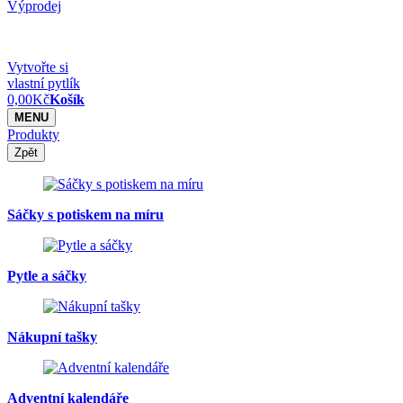
Výprodej
Vytvořte si
vlastní pytlík
0,00
Kč
Košík
MENU
Produkty
Zpět
Sáčky s potiskem na míru
Pytle a sáčky
Nákupní tašky
Adventní kalendáře