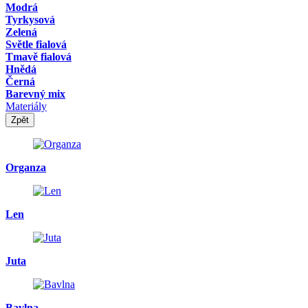
Modrá
Tyrkysová
Zelená
Světle fialová
Tmavě fialová
Hnědá
Černá
Barevný mix
Materiály
Zpět
Organza
Len
Juta
Bavlna