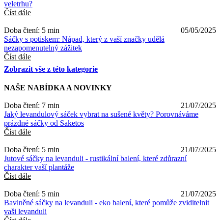
veletrhu?
Číst dále
Doba čtení: 5 min
05/05/2025
Sáčky s potiskem: Nápad, který z vaší značky udělá
nezapomenutelný zážitek
Číst dále
Zobrazit vše z této kategorie
NAŠE NABÍDKA A NOVINKY
Doba čtení: 7 min
21/07/2025
Jaký levandulový sáček vybrat na sušené květy? Porovnáváme
prázdné sáčky od Saketos
Číst dále
Doba čtení: 5 min
21/07/2025
Jutové sáčky na levanduli - rustikální balení, které zdůrazní
charakter vaší plantáže
Číst dále
Doba čtení: 5 min
21/07/2025
Bavlněné sáčky na levanduli - eko balení, které pomůže zviditelnit
vaši levanduli