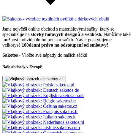
Jsme největší online obchod s materiálovými sáčky, který se
specializuje na
stovky hotových designů a velikostí.
Nabízíme také
možnost individuálního potisku sáčků. Navíc poskytujeme
velkorysé
100denní právo na odstoupení od smlouvy!
Saketos
- Vložte své nápady do našich sáčků
Naše obchody v Evropě
saketos.cz
saketos.pl
saketos.de
saketos.co.uk
saketos.be
saketos.cz
saketos.fr
saketos.it
saketos.nl
ie.saketos.com
saketos.at