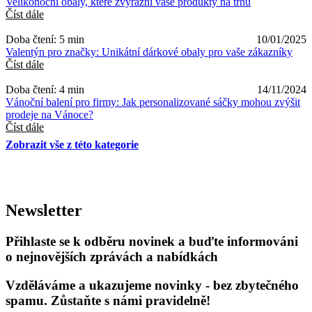
Velikonoční obaly, které zvýrazní vaše produkty na trhu
Číst dále
Doba čtení: 5 min
10/01/2025
Valentýn pro značky: Unikátní dárkové obaly pro vaše zákazníky
Číst dále
Doba čtení: 4 min
14/11/2024
Vánoční balení pro firmy: Jak personalizované sáčky mohou zvýšit
prodeje na Vánoce?
Číst dále
Zobrazit vše z této kategorie
Newsletter
Přihlaste se k odběru novinek a buďte informováni
o nejnovějších zprávách a nabídkách
Vzděláváme a ukazujeme novinky - bez zbytečného
spamu. Zůstaňte s námi pravidelně!