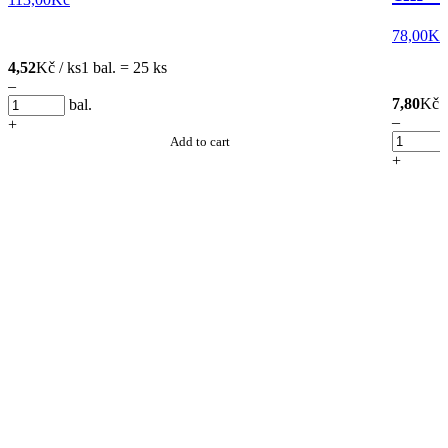
78,00
Kč
4,52
Kč / ks
1 bal. = 25 ks
–
7,80
Kč /
bal.
–
+
Add to cart
+