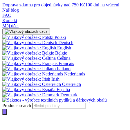
Doprava zdarma pro objednávky nad 750 Kč
100 dní na vrácení
Náš blog
FAQ
Kontakt
Můj účet
cz
Polski
Deutsch
English
Belgie
Čeština
Français
Italiano
Nederlands
Irish
Österreich
España
Denmark
Products search