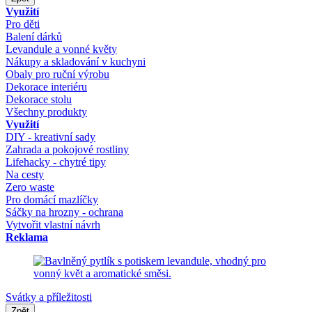
Využití
Pro děti
Balení dárků
Levandule a vonné květy
Nákupy a skladování v kuchyni
Obaly pro ruční výrobu
Dekorace interiéru
Dekorace stolu
Všechny produkty
Využití
DIY - kreativní sady
Zahrada a pokojové rostliny
Lifehacky - chytré tipy
Na cesty
Zero waste
Pro domácí mazlíčky
Sáčky na hrozny - ochrana
Vytvořit vlastní návrh
Reklama
Svátky a příležitosti
Zpět