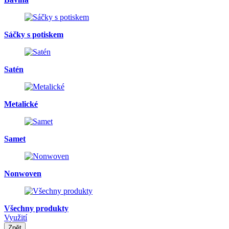
Sáčky s potiskem
Satén
Metalické
Samet
Nonwoven
Všechny produkty
Využití
Zpět