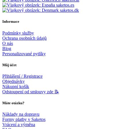
saketos.es
saketos.dk
Informace
Podmínky služby
Ochrana osobních údajů
O nás
Blog
Personalizované pytlíky
Můj účet
Přihlášení / Registrace
Objednávky
Nákupní košík
Odstoupení od smlouvy zde 📝
Máte otázku?
Náklady na dopravu
Formy platby v Saketos
Vrácení a výměna