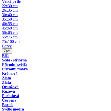
Velké pytle
22x30 cm
26x35 cm
30x40 cm
35x50 cm
40x55 cm
45x60 cm
50x65 cm
55x75 cm
75x100 cm
Barvy
Zpět
Bílá
Šedá / stříbrná
Přírodní světlá
Přírodní tmavá
Krémová
Zlatá
Zlatá
Oranžová
Růžová
Fuchsiová
Červená
Bordó
Světle modrá