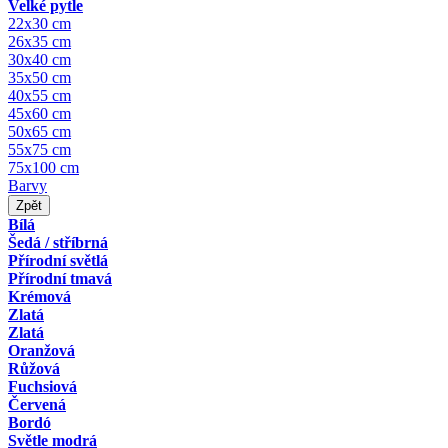
Velké pytle
22x30 cm
26x35 cm
30x40 cm
35x50 cm
40x55 cm
45x60 cm
50x65 cm
55x75 cm
75x100 cm
Barvy
Zpět
Bílá
Šedá / stříbrná
Přírodní světlá
Přírodní tmavá
Krémová
Zlatá
Zlatá
Oranžová
Růžová
Fuchsiová
Červená
Bordó
Světle modrá