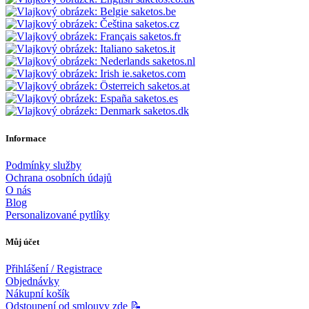
saketos.be
saketos.cz
saketos.fr
saketos.it
saketos.nl
ie.saketos.com
saketos.at
saketos.es
saketos.dk
Informace
Podmínky služby
Ochrana osobních údajů
O nás
Blog
Personalizované pytlíky
Můj účet
Přihlášení / Registrace
Objednávky
Nákupní košík
Odstoupení od smlouvy zde 📝