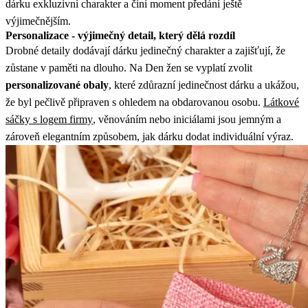
dárku exkluzivní charakter a činí moment předání ještě
výjimečnějším.
Personalizace - výjimečný detail, který dělá rozdíl
Drobné detaily dodávají dárku jedinečný charakter a zajišťují, že
zůstane v paměti na dlouho. Na Den žen se vyplatí zvolit
personalizované obaly
, které zdůrazní jedinečnost dárku a ukážou,
že byl pečlivě připraven s ohledem na obdarovanou osobu.
Látkové
sáčky s logem firmy
, věnováním nebo iniciálami jsou jemným a
zároveň elegantním způsobem, jak dárku dodat individuální výraz.