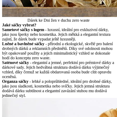
Dárek ke Dni žen v duchu zero waste
Jaké sáčky vybrat?
Sametové sáčky s logem
- luxusní, ideální pro exkluzivní dárky,
jako jsou šperky nebo kosmetika. Jejich měkká a elegantní textura
zajistí, že dárek bude vypadat ještě luxusněji.
Lněné a bavlněné sáčky
- přírodní a ekologické, skvělé pro balení
drobných dárků a reklamních předmětů. Díky své odolnosti mohou
být opakovaně použity a jejich minimalistický vzhled se dokonale
hodí do konceptu zero waste.
Saténové sáčky
- elegantní a jemné, perfektní pro prémiové dárky a
dárkové sady. Jejich hedvábná struktura dodává dárku výjimečný
vzhled, díky čemuž se každá obdarovaná osoba bude cítit opravdu
oceněná.
Organza sáčky
- lehké a poloprůhledné, ideální pro drobné dárky,
jako jsou sladkosti, kosmetika nebo svíčky. Jejich jemná struktura
dodává dárku subtilnost a elegantní zavázání stuhou mu dodává
jedinečný styl.