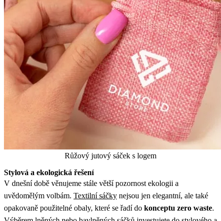
Růžový jutový sáček s logem
Stylová a ekologická řešení
V dnešní době věnujeme stále větší pozornost ekologii a
uvědomělým volbám.
Textilní sáčky
nejsou jen elegantní, ale také
opakovaně použitelné obaly, které se řadí do
konceptu zero waste
.
Výběrem lněných nebo bavlněných sáčků investujete do stylového a