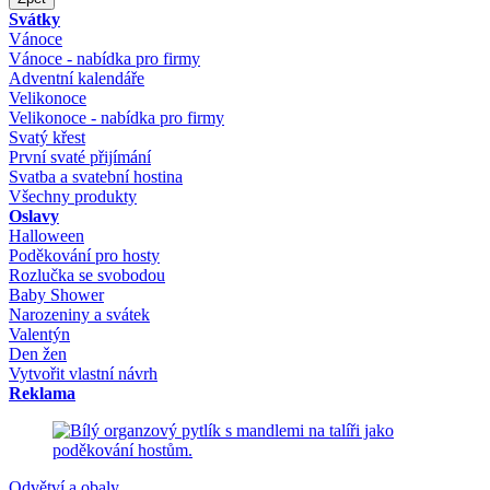
Svátky
Vánoce
Vánoce - nabídka pro firmy
Adventní kalendáře
Velikonoce
Velikonoce - nabídka pro firmy
Svatý křest
První svaté přijímání
Svatba a svatební hostina
Všechny produkty
Oslavy
Halloween
Poděkování pro hosty
Rozlučka se svobodou
Baby Shower
Narozeniny a svátek
Valentýn
Den žen
Vytvořit vlastní návrh
Reklama
Odvětví a obaly