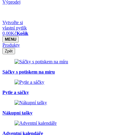
Výprodej
Vytvořte si
vlastní pytlík
0,00
Kč
Košík
MENU
Produkty
Zpět
Sáčky s potiskem na míru
Pytle a sáčky
Nákupní tašky
Adventní kalendáře