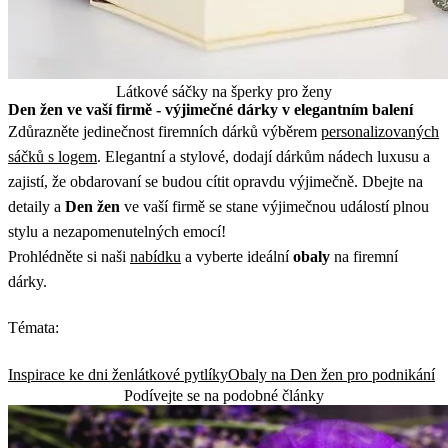
Látkové sáčky na šperky pro ženy
Den žen ve vaší firmě - výjimečné dárky v elegantním balení
Zdůrazněte jedinečnost firemních dárků výběrem
personalizovaných
sáčků s logem
. Elegantní a stylové, dodají dárkům nádech luxusu a
zajistí, že obdarovaní se budou cítit opravdu výjimečně. Dbejte na
detaily a
Den žen
ve vaší firmě se stane výjimečnou událostí plnou
stylu a nezapomenutelných emocí!
Prohlédněte si naši
nabídku
a vyberte ideální
obaly
na firemní
dárky.
Témata:
Inspirace ke dni žen
látkové pytlíky
Obaly na Den žen pro podnikání
Podívejte se na podobné články