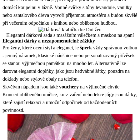
domácí koupelnu v lázně. Vonné svíčky s tóny levandule, vanilky
nebo santalového dřeva vytvoří příjemnou atmosféru a budou skvělé
při večerním odpočinku s knihou nebo oblíbenou hudbou.
Elegantní dárková sada s masážním válečkem a maskou na spaní
Elegantní dárky a nezapomenutelné zážitky
Pro ženy, které ocení styl a eleganci, je
šperk
vždy správnou volbou
- jemný náramek, klasické náušnice nebo personalizovaný přívěsek
se stanou výjimečnou památkou na mnoho let. Alternativně lze
darovat elegantní doplňky, jako jsou hedvábné šátky, pouzdra na
doklady nebo stylové obaly na telefon.
Skvělým nápadem jsou také
vouchery
na výjimečné chvíle.
Koncert oblíbeného umělce, kurz vaření nebo lekce jógy jsou dárky,
které zajistí relaxaci a umožní odpočinek od každodenních
povinností.