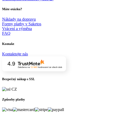
Máte otázku?
Náklady na dopravu
Formy platby v Saketos
Vrácení a výměna
FAQ
Kontakt
Kontaktujte nás
4.9
Založeno na
12 965
hodnocení
ze všech dob
Bezpečný nákup s SSL
Způsoby platby