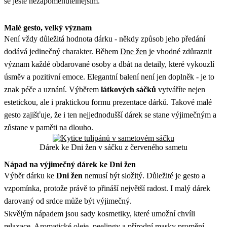
se ještě nezapomenutelnějším.
Malé gesto, velký význam
Není vždy důležitá hodnota dárku - někdy způsob jeho předání
dodává jedinečný charakter. Během
Dne žen
je vhodné zdůraznit
význam každé obdarované osoby a dbát na detaily, které vykouzlí
úsměv a pozitivní emoce. Elegantní balení není jen doplněk - je to
znak péče a uznání. Výběrem
látkových sáčků
vytváříte nejen
estetickou, ale i praktickou formu prezentace dárků. Takové malé
gesto zajišťuje, že i ten nejjednodušší dárek se stane výjimečným a
zůstane v paměti na dlouho.
Dárek ke Dni žen v sáčku z červeného sametu
Nápad na výjimečný dárek ke Dni žen
Výběr dárku ke
Dni žen
nemusí být složitý. Důležité je gesto a
vzpomínka, protože právě to přináší největší radost. I malý dárek
darovaný od srdce může být výjimečný.
Skvělým nápadem jsou sady kosmetiky, které umožní chvíli
relaxace. Aromatické oleje, peelingy a přírodní masky promění