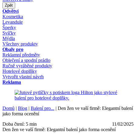
Zpět
Odvětví
Kosmetika
Levandule
Šperky
Svíčky
Mýdla
Všechny produkty
Obaly pro
Reklamní předměty
Oblečení a spodní prádlo
Ručně vyráběné produkty
Hotelové doplňky
Vytvořit vlastní návrh
Reklama
Domů
|
Blog
|
Balení pro...
|
Den žen ve vaší firmě: Elegantní balení
jako forma ocenění
Doba čtení: 5 min
11/02/2025
Den žen ve vaší firmě: Elegantní balení jako forma ocenění