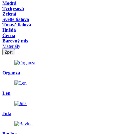
Modrá
Tyrkysová
Zelená
Světle fialová
Tmavě fialová
Hnědá
Černá
Barevný mix
Materiály
Zpět
Organza
Len
Juta
Bavlna