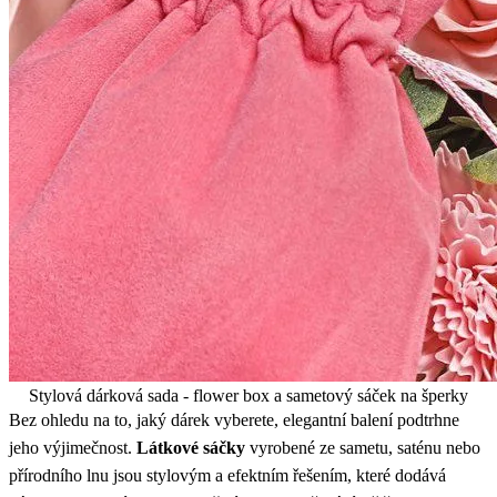
Stylová dárková sada - flower box a sametový sáček na šperky
Bez ohledu na to, jaký dárek vyberete, elegantní balení podtrhne
jeho výjimečnost.
Látkové sáčky
vyrobené ze sametu, saténu nebo
přírodního lnu jsou stylovým a efektním řešením, které dodává