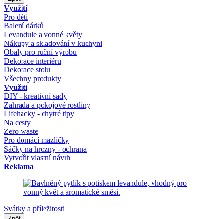
Využití
Pro děti
Balení dárků
Levandule a vonné květy
Nákupy a skladování v kuchyni
Obaly pro ruční výrobu
Dekorace interiéru
Dekorace stolu
Všechny produkty
Využití
DIY - kreativní sady
Zahrada a pokojové rostliny
Lifehacky - chytré tipy
Na cesty
Zero waste
Pro domácí mazlíčky
Sáčky na hrozny - ochrana
Vytvořit vlastní návrh
Reklama
Svátky a příležitosti
Zpět