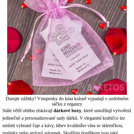
Darujte zážitky! Vstupenky do kina krásně vypadají v ozdobném
sáčku z organzy
Stále větší oblibu získávají
dárkové boxy
, které umožňují vytvoření
jedinečné a personalizované sady dárků. V elegantní krabičce lze
umístit vybrané čaje a kávy, láhev kvalitního vína se skleničkou,
pralinky nebo stylový náramek. Skvělým doplňkem jsou také