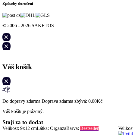
Způsoby doručení
© 2006 - 2026 SAKETOS
Váš košík
Do dopravy zdarma Doprava zdarma zbývá:
0,00
Kč
Váš košík je prázdný.
Stojí za to dodat
Velikost: 9x12 cm
Látka: Organza
Barva:
Bestseller
Velikost