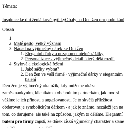
Témata:
Inspirace ke dni žen
látkové pytlíky
Obaly na Den žen pro podnikání
Obsah
Malé gesto, velký význam
Nápad na výjimečný dárek ke Dni žen
Elegantní dárky a nezapomenutelné zážitky
Personalizace - výjimečný detail, který dělá rozdíl
Stylová a ekologická řešení
Jaké sáčky vybrat?
Den žen ve vaší firmě - výjimečné dárky v elegantním
balení
Den žen je výjimečný okamžik, kdy můžeme ukázat
zaměstnankyním, klientkám a obchodním partnerkám, jak moc si
vážíme jejich přínosu a angažovanosti. Je to skvělá příležitost
obdarovat je symbolickým dárkem - a jak je známo, nezáleží jen na
tom, co darujeme, ale také na způsobu, jakým to děláme. Elegantní
balení pro firmy
zajistí, že dárek získá výjimečný charakter a stane