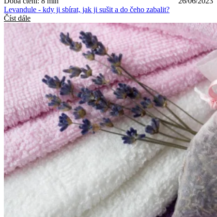
Doba čtení: 8 min
26/06/2023
Levandule - kdy ji sbírat, jak ji sušit a do čeho zabalit?
Číst dále