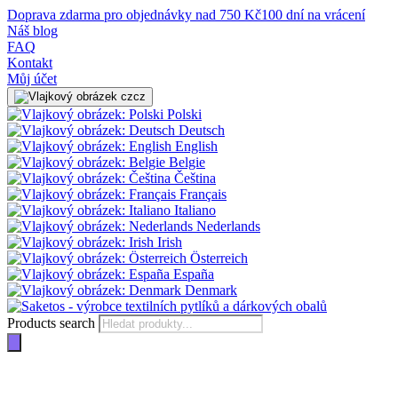
Doprava zdarma pro objednávky nad 750 Kč
100 dní na vrácení
Náš blog
FAQ
Kontakt
Můj účet
cz
Polski
Deutsch
English
Belgie
Čeština
Français
Italiano
Nederlands
Irish
Österreich
España
Denmark
Products search