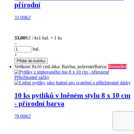
přírodní
33,00
Kč
33,00
Kč / ks
1 bal. = 1 ks
–
bal.
+
Přidat do košíku
Velikost: 8x10 cm
Látka: Bavlna, polyester
Barva:
Bestseller
10 ks pytlíků v lněném stylu 8 x 10 cm
- přírodní barva
78,00
Kč