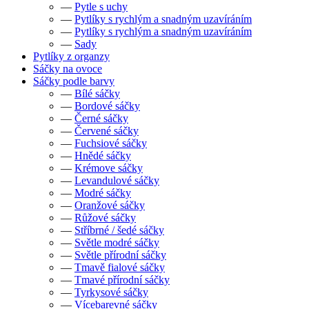
—
Pytle s uchy
—
Pytlíky s rychlým a snadným uzavíráním
—
Pytlíky s rychlým a snadným uzavíráním
—
Sady
Pytlíky z organzy
Sáčky na ovoce
Sáčky podle barvy
—
Bílé sáčky
—
Bordové sáčky
—
Černé sáčky
—
Červené sáčky
—
Fuchsiové sáčky
—
Hnědé sáčky
—
Krémove sáčky
—
Levandulové sáčky
—
Modré sáčky
—
Oranžové sáčky
—
Růžové sáčky
—
Stříbrné / šedé sáčky
—
Světle modré sáčky
—
Světle přírodní sáčky
—
Tmavě fialové sáčky
—
Tmavé přírodní sáčky
—
Tyrkysové sáčky
—
Vícebarevné sáčky