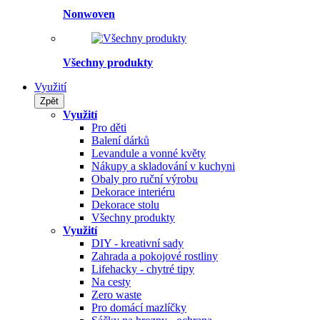
Nonwoven
Všechny produkty
Využití
Zpět
Využití
Pro děti
Balení dárků
Levandule a vonné květy
Nákupy a skladování v kuchyni
Obaly pro ruční výrobu
Dekorace interiéru
Dekorace stolu
Všechny produkty
Využití
DIY - kreativní sady
Zahrada a pokojové rostliny
Lifehacky - chytré tipy
Na cesty
Zero waste
Pro domácí mazlíčky