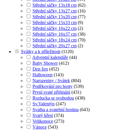
Střední sáčky 13x18 cm
(
62
)
Střední sáčky 13x27 cm
(
16
)
Střední sáčky 15x20 cm
(
77
)
Střední sáčky 15x33 cm
(
9
)
Střední sáčky 16x22 cm
(
2
)
Střední sáčky 16x37 cm
(
38
)
Střední sáčky 18x24 cm
(
70
)
Střední sáčky 20x27 cm
(
2
)
Svátky a k příležitosti
(
1120
)
Adventní kalendáře
(
44
)
Baby Shower
(
412
)
Den žen
(
452
)
Halloween
(
143
)
Narozeniny / Svátek
(
804
)
Poděkování pro hosty
(
539
)
První svaté přijímání
(
431
)
Rozlucka se svobodou
(
438
)
Sv.Valentýn
(
247
)
Svatba a svatební hostina
(
643
)
Svatý křest
(
374
)
Velikonoce
(
273
)
Vánoce
(
543
)