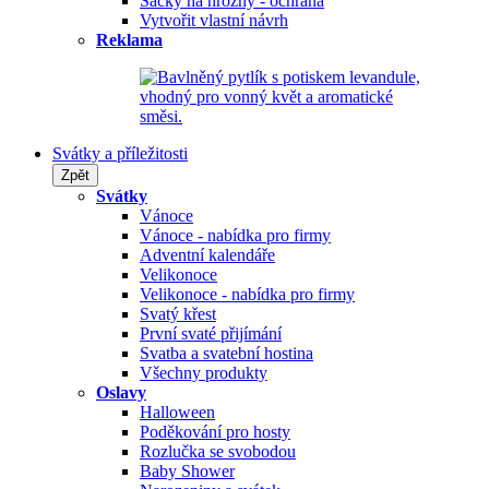
Sáčky na hrozny - ochrana
Vytvořit vlastní návrh
Reklama
Svátky a příležitosti
Zpět
Svátky
Vánoce
Vánoce - nabídka pro firmy
Adventní kalendáře
Velikonoce
Velikonoce - nabídka pro firmy
Svatý křest
První svaté přijímání
Svatba a svatební hostina
Všechny produkty
Oslavy
Halloween
Poděkování pro hosty
Rozlučka se svobodou
Baby Shower