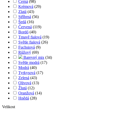
Černá
(
98
)
Krémová
(
29
)
Zlatá
(
43
)
Stříbrná
(
56
)
Šedá
(
16
)
Červená
(
119
)
Bordó
(
40
)
Tmavě fialová
(
19
)
Světle fialová
(
26
)
Fuchsiová
(
9
)
Růžový
(
69
)
Barevný mix
(
34
)
Světle modrá
(
17
)
Modrá
(
40
)
Tyrkysová
(
17
)
Zelená
(
43
)
Olivová
(
13
)
Žlutá
(
12
)
Oranžová
(
14
)
Hnědá
(
28
)
Velikost