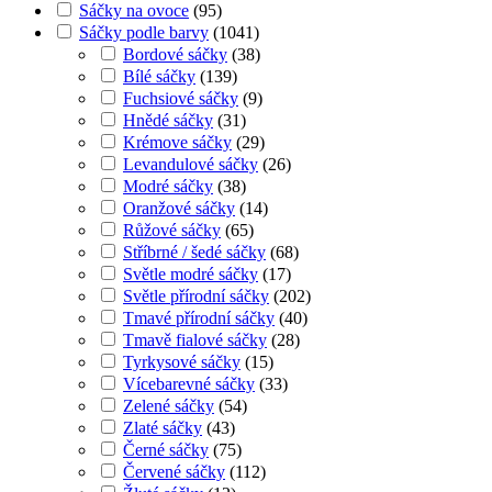
Sáčky na ovoce
(
95
)
Sáčky podle barvy
(
1041
)
Bordové sáčky
(
38
)
Bílé sáčky
(
139
)
Fuchsiové sáčky
(
9
)
Hnědé sáčky
(
31
)
Krémove sáčky
(
29
)
Levandulové sáčky
(
26
)
Modré sáčky
(
38
)
Oranžové sáčky
(
14
)
Růžové sáčky
(
65
)
Stříbrné / šedé sáčky
(
68
)
Světle modré sáčky
(
17
)
Světle přírodní sáčky
(
202
)
Tmavé přírodní sáčky
(
40
)
Tmavě fialové sáčky
(
28
)
Tyrkysové sáčky
(
15
)
Vícebarevné sáčky
(
33
)
Zelené sáčky
(
54
)
Zlaté sáčky
(
43
)
Černé sáčky
(
75
)
Červené sáčky
(
112
)