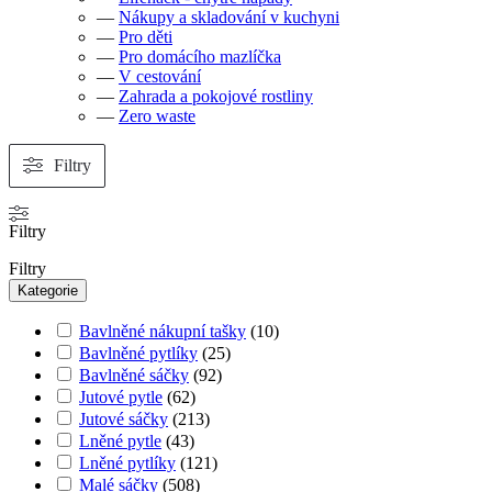
—
Nákupy a skladování v kuchyni
—
Pro děti
—
Pro domácího mazlíčka
—
V cestování
—
Zahrada a pokojové rostliny
—
Zero waste
Filtry
Filtry
Filtry
Kategorie
Bavlněné nákupní tašky
(
10
)
Bavlněné pytlíky
(
25
)
Bavlněné sáčky
(
92
)
Jutové pytle
(
62
)
Jutové sáčky
(
213
)
Lněné pytle
(
43
)
Lněné pytlíky
(
121
)
Malé sáčky
(
508
)