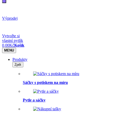
Výprodej
Vytvořte si
vlastní pytlík
0,00
Kč
Košík
MENU
Produkty
Zpět
Sáčky s potiskem na míru
Pytle a sáčky