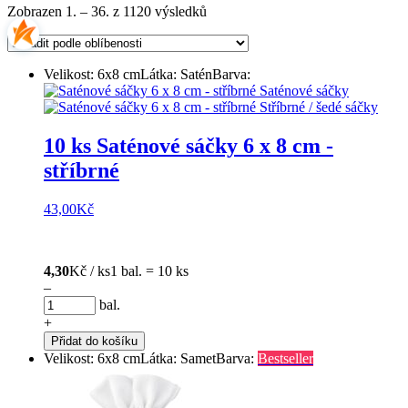
Zobrazen 1. – 36. z 1120 výsledků
Velikost: 6x8 cm
Látka: Satén
Barva:
10 ks Saténové sáčky 6 x 8 cm -
stříbrné
43,00
Kč
4,30
Kč / ks
1 bal. = 10 ks
–
bal.
+
Přidat do košíku
Velikost: 6x8 cm
Látka: Samet
Barva:
Bestseller