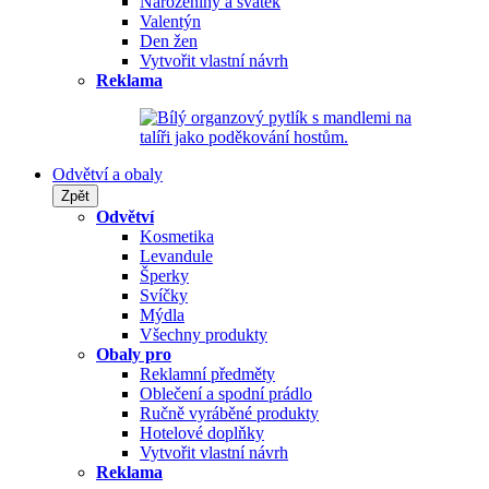
Narozeniny a svátek
Valentýn
Den žen
Vytvořit vlastní návrh
Reklama
Odvětví a obaly
Zpět
Odvětví
Kosmetika
Levandule
Šperky
Svíčky
Mýdla
Všechny produkty
Obaly pro
Reklamní předměty
Oblečení a spodní prádlo
Ručně vyráběné produkty
Hotelové doplňky
Vytvořit vlastní návrh
Reklama