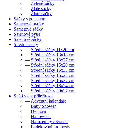
—
Zelené sáčky
—
Zlaté sáčky
—
Žluté sáčky
Sáčky s potiskem
Sametové pytíky
Sametové sáčky
Saténové pytle
Saténové sáčky
Střední sáčky
—
Střední sáčky 11x20 cm
—
Střední sáčky 13x18 cm
—
Střední sáčky 13x27 cm
—
Střední sáčky 15x20 cm
—
Střední sáčky 15x33 cm
—
Střední sáčky 16x22 cm
—
Střední sáčky 16x37 cm
—
Střední sáčky 18x24 cm
—
Střední sáčky 20x27 cm
Svátky a k příležitosti
—
Adventní kalendáře
—
Baby Shower
—
Den žen
—
Halloween
—
Narozeniny / Svátek
—
Poděkování pro hosty