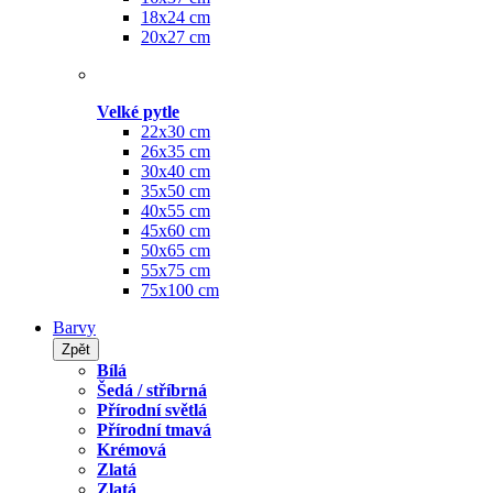
18x24 cm
20x27 cm
Velké pytle
22x30 cm
26x35 cm
30x40 cm
35x50 cm
40x55 cm
45x60 cm
50x65 cm
55x75 cm
75x100 cm
Barvy
Zpět
Bílá
Šedá / stříbrná
Přírodní světlá
Přírodní tmavá
Krémová
Zlatá
Zlatá