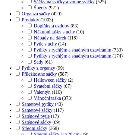
Sáčky na svíčky a vonné svíčky
(
525
)
Šperky
(
921
)
Organza sáčky
(
429
)
Produkty
(
1003
)
Doplňky a ozdoby
(
83
)
Nákupní tašky s uchy
(
10
)
Nápady na dárek
(
116
)
Pytle s uchy
(
14
)
Pytlíky s rychlým a snadným uzavíráním
(
733
)
Pytlíky s rychlým a snadným uzavíráním
(
174
)
Sady
(
61
)
Pytlíky z organzy
(
99
)
Příležitostné sáčky
(
587
)
Halloween sáčky
(
2
)
Svatební sáčky
(
87
)
Valentýn
(
110
)
Vánoční taška
(
373
)
Sametové pytíky
(
43
)
Sametové sáčky
(
117
)
Saténové pytle
(
17
)
Saténové sáčky
(
69
)
Střední sáčky
(
368
)
Střední sáčky 11x20 cm
(
19
)