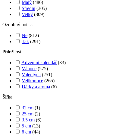
Malý
(
486
)
Střední
(
305
)
Velký
(
309
)
Ozdobný potisk
Ne
(
812
)
Tak
(
291
)
Příležitost
Adventní kalendář
(
33
)
Vánoce
(
575
)
Valentýna
(
251
)
Velikonoce
(
265
)
Dárky a aroma
(
6
)
Šířka
32 cm
(
1
)
25 cm
(
2
)
3.5 cm
(
6
)
5 cm
(
13
)
6 cm
(
44
)