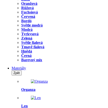
Oranžová
Růžová
Fuchsiová
Červená
Bordó
Světle modrá
Modrá
Tyrkysová
Zelená
Světle fialová
Tmavě fialová
Hnědá
Černá
Barevný mix
Materiály
Zpět
Organza
Len