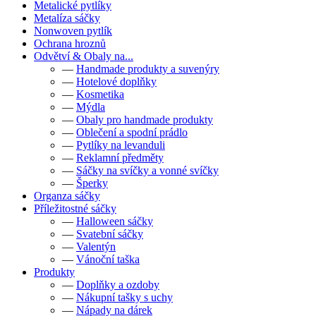
Metalické pytlíky
Metalíza sáčky
Nonwoven pytlík
Ochrana hroznů
Odvětví & Obaly na...
—
Handmade produkty a suvenýry
—
Hotelové doplňky
—
Kosmetika
—
Mýdla
—
Obaly pro handmade produkty
—
Oblečení a spodní prádlo
—
Pytlíky na levanduli
—
Reklamní předměty
—
Sáčky na svíčky a vonné svíčky
—
Šperky
Organza sáčky
Příležitostné sáčky
—
Halloween sáčky
—
Svatební sáčky
—
Valentýn
—
Vánoční taška
Produkty
—
Doplňky a ozdoby
—
Nákupní tašky s uchy
—
Nápady na dárek