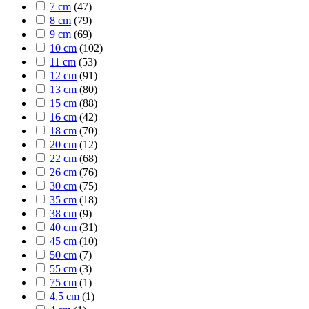
7 cm
(
47
)
8 cm
(
79
)
9 cm
(
69
)
10 cm
(
102
)
11 cm
(
53
)
12 cm
(
91
)
13 cm
(
80
)
15 cm
(
88
)
16 cm
(
42
)
18 cm
(
70
)
20 cm
(
12
)
22 cm
(
68
)
26 cm
(
76
)
30 cm
(
75
)
35 cm
(
18
)
38 cm
(
9
)
40 cm
(
31
)
45 cm
(
10
)
50 cm
(
7
)
55 cm
(
3
)
75 cm
(
1
)
4,5 cm
(
1
)