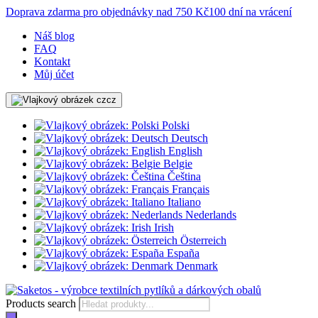
Doprava zdarma pro objednávky nad 750 Kč
100 dní na vrácení
Náš blog
FAQ
Kontakt
Můj účet
cz
Polski
Deutsch
English
Belgie
Čeština
Français
Italiano
Nederlands
Irish
Österreich
España
Denmark
Products search