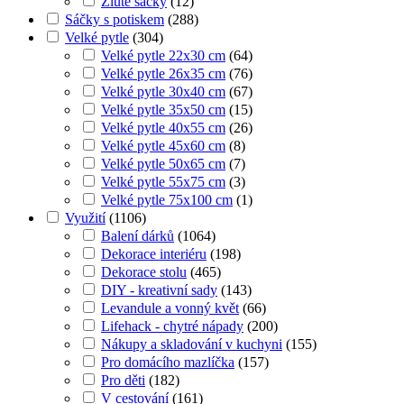
Žluté sáčky
(
12
)
Sáčky s potiskem
(
288
)
Velké pytle
(
304
)
Velké pytle 22x30 cm
(
64
)
Velké pytle 26x35 cm
(
76
)
Velké pytle 30x40 cm
(
67
)
Velké pytle 35x50 cm
(
15
)
Velké pytle 40x55 cm
(
26
)
Velké pytle 45x60 cm
(
8
)
Velké pytle 50x65 cm
(
7
)
Velké pytle 55x75 cm
(
3
)
Velké pytle 75x100 cm
(
1
)
Využití
(
1106
)
Balení dárků
(
1064
)
Dekorace interiéru
(
198
)
Dekorace stolu
(
465
)
DIY - kreativní sady
(
143
)
Levandule a vonný květ
(
66
)
Lifehack - chytré nápady
(
200
)
Nákupy a skladování v kuchyni
(
155
)
Pro domácího mazlíčka
(
157
)
Pro děti
(
182
)
V cestování
(
161
)