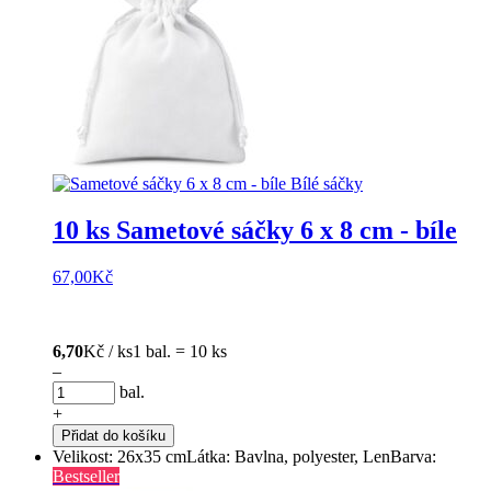
10 ks Sametové sáčky 6 x 8 cm - bíle
67,00
Kč
6,70
Kč / ks
1 bal. = 10 ks
–
bal.
+
Přidat do košíku
Velikost: 26x35 cm
Látka: Bavlna, polyester, Len
Barva:
Bestseller