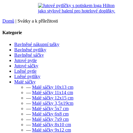
Domů
|
Svátky a k příležitosti
Kategorie
Bavlněné nákupní tašky
Bavlněné pytlíky
Bavlněné sáčky
Jutové pytle
Jutové sáčky
Lněné pytle
Lněné pytlíky
Malé sáčky
—
Malé sáčky 10x13 cm
—
Malé sáčky 11x14 cm
—
Malé sáčky 12x15 cm
—
Malé sáčky 3,5x19cm
—
Malé sáčky 5x7 cm
—
Malé sáčky 6x8 cm
—
Malé sáčky 7x9 cm
—
Malé sáčky 8x10 cm
—
Malé sáčky 9x12 cm