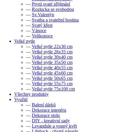
—
První svaté přijímání
—
Rozlucka se svobodou
—
Sv.Valentýn
—
Svatba a svatební hostina
—
Svatý křest
—
Vánoce
—
Velikonoce
Velké pytle
—
Velké pytle 22x30 cm
—
Velké pytle 26x35 cm
—
Velké pytle 30x40 cm
—
Velké pytle 35x50 cm
—
Velké pytle 40x55 cm
—
Velké pytle 45x60 cm
—
Velké pytle 50x65 cm
—
Velké pytle 55x75 cm
—
Velké pytle 75x100 cm
Všechny produkty
Využití
—
Balení dárků
—
Dekorace interiéru
—
Dekorace stolu
—
DIY - kreativní sady
—
Levandule a vonný květ
—
Lifehack - chytré nápady