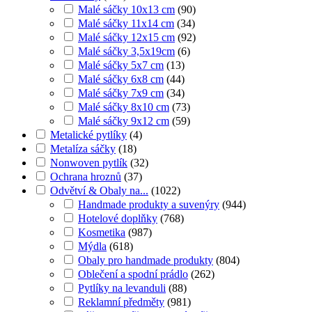
Malé sáčky 10x13 cm
(
90
)
Malé sáčky 11x14 cm
(
34
)
Malé sáčky 12x15 cm
(
92
)
Malé sáčky 3,5x19cm
(
6
)
Malé sáčky 5x7 cm
(
13
)
Malé sáčky 6x8 cm
(
44
)
Malé sáčky 7x9 cm
(
34
)
Malé sáčky 8x10 cm
(
73
)
Malé sáčky 9x12 cm
(
59
)
Metalické pytlíky
(
4
)
Metalíza sáčky
(
18
)
Nonwoven pytlík
(
32
)
Ochrana hroznů
(
37
)
Odvětví & Obaly na...
(
1022
)
Handmade produkty a suvenýry
(
944
)
Hotelové doplňky
(
768
)
Kosmetika
(
987
)
Mýdla
(
618
)
Obaly pro handmade produkty
(
804
)
Oblečení a spodní prádlo
(
262
)
Pytlíky na levanduli
(
88
)
Reklamní předměty
(
981
)