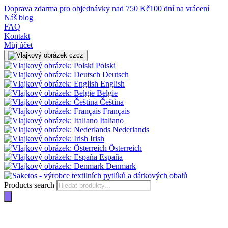
Doprava zdarma pro objednávky nad 750 Kč
100 dní na vrácení
Náš blog
FAQ
Kontakt
Můj účet
cz
Polski
Deutsch
English
Belgie
Čeština
Français
Italiano
Nederlands
Irish
Österreich
España
Denmark
Products search