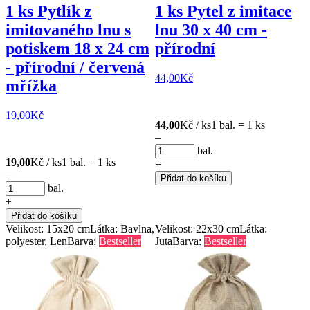
1 ks Pytlík z
1 ks Pytel z imitace
imitovaného lnu s
lnu 30 x 40 cm -
potiskem 18 x 24 cm
přírodní
- přírodní / červená
44,00
Kč
mřížka
19,00
Kč
44,00
Kč / ks
1 bal. = 1 ks
–
bal.
19,00
Kč / ks
1 bal. = 1 ks
+
–
Přidat do košíku
bal.
+
Přidat do košíku
Velikost: 15x20 cm
Látka: Bavlna,
Velikost: 22x30 cm
Látka:
polyester, Len
Barva:
Bestseller
Juta
Barva:
Bestseller