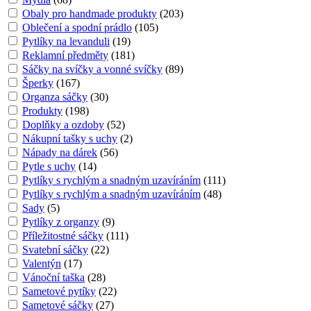
Obaly pro handmade produkty
(
203
)
Oblečení a spodní prádlo
(
105
)
Pytlíky na levanduli
(
19
)
Reklamní předměty
(
181
)
Sáčky na svíčky a vonné svíčky
(
89
)
Šperky
(
167
)
Organza sáčky
(
30
)
Produkty
(
198
)
Doplňky a ozdoby
(
52
)
Nákupní tašky s uchy
(
2
)
Nápady na dárek
(
56
)
Pytle s uchy
(
14
)
Pytlíky s rychlým a snadným uzavíráním
(
111
)
Pytlíky s rychlým a snadným uzavíráním
(
48
)
Sady
(
5
)
Pytlíky z organzy
(
9
)
Příležitostné sáčky
(
111
)
Svatební sáčky
(
22
)
Valentýn
(
17
)
Vánoční taška
(
28
)
Sametové pytíky
(
22
)
Sametové sáčky
(
27
)