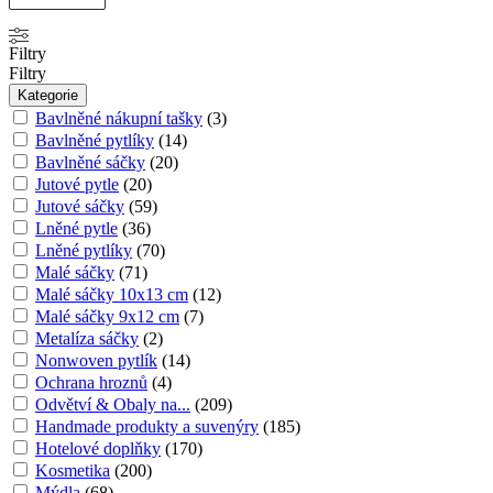
Filtry
Filtry
Kategorie
Bavlněné nákupní tašky
(
3
)
Bavlněné pytlíky
(
14
)
Bavlněné sáčky
(
20
)
Jutové pytle
(
20
)
Jutové sáčky
(
59
)
Lněné pytle
(
36
)
Lněné pytlíky
(
70
)
Malé sáčky
(
71
)
Malé sáčky 10x13 cm
(
12
)
Malé sáčky 9x12 cm
(
7
)
Metalíza sáčky
(
2
)
Nonwoven pytlík
(
14
)
Ochrana hroznů
(
4
)
Odvětví & Obaly na...
(
209
)
Handmade produkty a suvenýry
(
185
)
Hotelové doplňky
(
170
)
Kosmetika
(
200
)
Mýdla
(
68
)