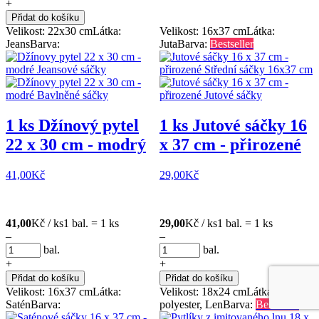
+
Přidat do košíku
Velikost: 22x30 cm
Látka:
Velikost: 16x37 cm
Látka:
Jeans
Barva:
Juta
Barva:
Bestseller
1 ks Džínový pytel
1 ks Jutové sáčky 16
22 x 30 cm - modrý
x 37 cm - přirozené
41,00
Kč
29,00
Kč
41,00
Kč / ks
1 bal. = 1 ks
29,00
Kč / ks
1 bal. = 1 ks
–
–
bal.
bal.
+
+
Přidat do košíku
Přidat do košíku
Velikost: 16x37 cm
Látka:
Velikost: 18x24 cm
Látka: Bavlna,
Satén
Barva:
polyester, Len
Barva:
Bestseller