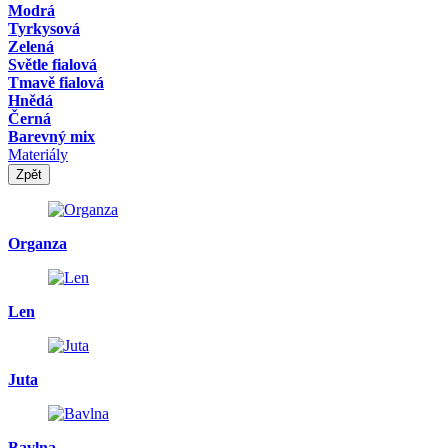
Modrá
Tyrkysová
Zelená
Světle fialová
Tmavě fialová
Hnědá
Černá
Barevný mix
Materiály
Zpět
Organza
Len
Juta
Bavlna