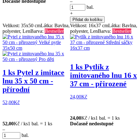
Dočasně nedostupné
–
bal.
+
Přidat do košíku
Velikost: 35x50 cm
Látka: Bavlna,
Velikost: 16x37 cm
Látka: Bavlna,
polyester, Len
Barva:
Bestseller
polyester, Len
Barva:
Bestseller
1 ks Pytlík z
1 ks Pytel z imitace
imitovaného lnu 16 x
lnu 35 x 50 cm -
37 cm - přirozené
přírodní
24,00
Kč
52,00
Kč
24,00
Kč / ks
1 bal. = 1 ks
52,00
Kč / ks
1 bal. = 1 ks
Dočasně nedostupné
–
bal.