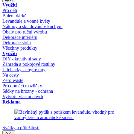
Využití
Pro děti
Balení dárků
Levandule a vonné květy
Nákupy a skladování v kuchyni
Obaly pro ruční výrobu
Dekorace interiéru
Dekorace stolu
Všechny produkty
Využití
DIY - kreativní sady
Zahrada a pokojové rostliny
Lifehacky - chytré tipy
Na cesty
Zero waste
Pro domácí mazlíčky
Sáčky na hrozny - ochrana
Vytvořit vlastní návrh
Reklama
Svátky a příležitosti
Zpět