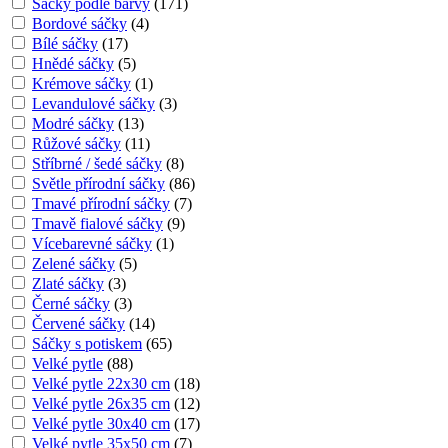
Sáčky podle barvy
(
171
)
Bordové sáčky
(
4
)
Bílé sáčky
(
17
)
Hnědé sáčky
(
5
)
Krémove sáčky
(
1
)
Levandulové sáčky
(
3
)
Modré sáčky
(
13
)
Růžové sáčky
(
11
)
Stříbrné / šedé sáčky
(
8
)
Světle přírodní sáčky
(
86
)
Tmavé přírodní sáčky
(
7
)
Tmavě fialové sáčky
(
9
)
Vícebarevné sáčky
(
1
)
Zelené sáčky
(
5
)
Zlaté sáčky
(
3
)
Černé sáčky
(
3
)
Červené sáčky
(
14
)
Sáčky s potiskem
(
65
)
Velké pytle
(
88
)
Velké pytle 22x30 cm
(
18
)
Velké pytle 26x35 cm
(
12
)
Velké pytle 30x40 cm
(
17
)
Velké pytle 35x50 cm
(
7
)