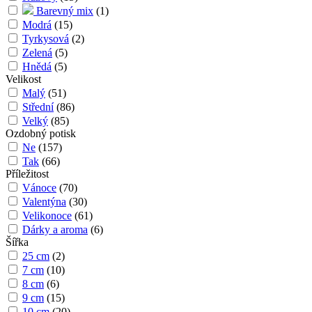
Barevný mix
(
1
)
Modrá
(
15
)
Tyrkysová
(
2
)
Zelená
(
5
)
Hnědá
(
5
)
Velikost
Malý
(
51
)
Střední
(
86
)
Velký
(
85
)
Ozdobný potisk
Ne
(
157
)
Tak
(
66
)
Příležitost
Vánoce
(
70
)
Valentýna
(
30
)
Velikonoce
(
61
)
Dárky a aroma
(
6
)
Šířka
25 cm
(
2
)
7 cm
(
10
)
8 cm
(
6
)
9 cm
(
15
)
10 cm
(
20
)