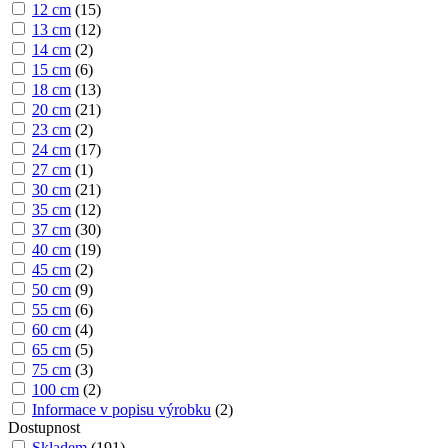
12 cm
(
15
)
13 cm
(
12
)
14 cm
(
2
)
15 cm
(
6
)
18 cm
(
13
)
20 cm
(
21
)
23 cm
(
2
)
24 cm
(
17
)
27 cm
(
1
)
30 cm
(
21
)
35 cm
(
12
)
37 cm
(
30
)
40 cm
(
19
)
45 cm
(
2
)
50 cm
(
9
)
55 cm
(
6
)
60 cm
(
4
)
65 cm
(
5
)
75 cm
(
3
)
100 cm
(
2
)
Informace v popisu výrobku
(
2
)
Dostupnost
Skladem
(
191
)