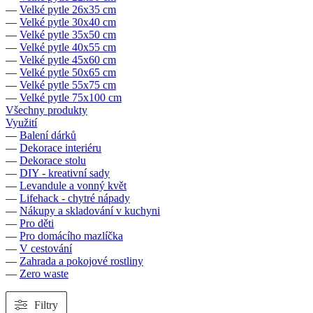
—
Velké pytle 26x35 cm
—
Velké pytle 30x40 cm
—
Velké pytle 35x50 cm
—
Velké pytle 40x55 cm
—
Velké pytle 45x60 cm
—
Velké pytle 50x65 cm
—
Velké pytle 55x75 cm
—
Velké pytle 75x100 cm
Všechny produkty
Využití
—
Balení dárků
—
Dekorace interiéru
—
Dekorace stolu
—
DIY - kreativní sady
—
Levandule a vonný květ
—
Lifehack - chytré nápady
—
Nákupy a skladování v kuchyni
—
Pro děti
—
Pro domácího mazlíčka
—
V cestování
—
Zahrada a pokojové rostliny
—
Zero waste
Filtry