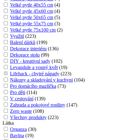
Velké pytle 40x55 cm
(
4
)
Velké pytle 45x60 cm
(
4
)
Velké pytle 50x65 cm
(
5
)
Velké pytle 55x75 cm
(
3
)
Velké pytle 75x100 cm
(
2
)
Využití
(
223
)
Balení dárků
(
199
)
Dekorace interiéru
(
136
)
Dekorace stolu
(
99
)
DIY - kreativní sady
(
102
)
Levandule a vonný květ
(
19
)
Lifehack - chytré nápady
(
223
)
Nákupy a skladování v kuchyni
(
104
)
Pro domácího mazlíčka
(
73
)
Pro děti
(
114
)
V cestování
(
139
)
Zahrada a pokojové rostliny
(
147
)
Zero waste
(
108
)
Všechny produkty
(
223
)
Látka
Organza
(
30
)
Bavlna
(
19
)