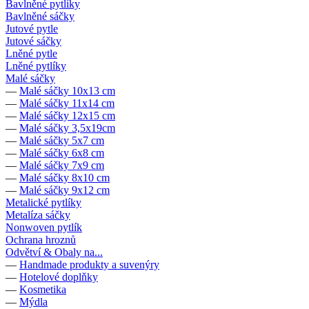
Bavlněné pytlíky
Bavlněné sáčky
Jutové pytle
Jutové sáčky
Lněné pytle
Lněné pytlíky
Malé sáčky
—
Malé sáčky 10x13 cm
—
Malé sáčky 11x14 cm
—
Malé sáčky 12x15 cm
—
Malé sáčky 3,5x19cm
—
Malé sáčky 5x7 cm
—
Malé sáčky 6x8 cm
—
Malé sáčky 7x9 cm
—
Malé sáčky 8x10 cm
—
Malé sáčky 9x12 cm
Metalické pytlíky
Metalíza sáčky
Nonwoven pytlík
Ochrana hroznů
Odvětví & Obaly na...
—
Handmade produkty a suvenýry
—
Hotelové doplňky
—
Kosmetika
—
Mýdla