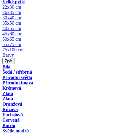
Velké pytle
22x30 cm
26x35 cm
30x40 cm
35x50 cm
40x55 cm
45x60 cm
50x65 cm
55x75 cm
75x100 cm
Barvy
Zpět
Bílá
Šedá / stříbrná
Přírodní světlá
Přírodní tmavá
Krémová
Zlatá
Zlatá
Oranžová
Růžová
Fuchsiová
Červená
Bordó
Světle modrá