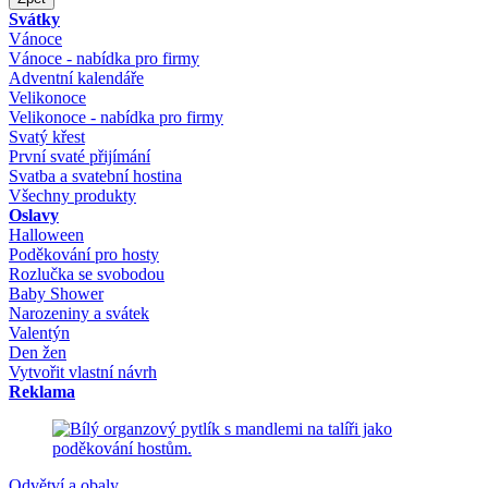
Svátky
Vánoce
Vánoce - nabídka pro firmy
Adventní kalendáře
Velikonoce
Velikonoce - nabídka pro firmy
Svatý křest
První svaté přijímání
Svatba a svatební hostina
Všechny produkty
Oslavy
Halloween
Poděkování pro hosty
Rozlučka se svobodou
Baby Shower
Narozeniny a svátek
Valentýn
Den žen
Vytvořit vlastní návrh
Reklama
Odvětví a obaly