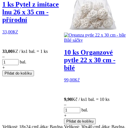
1 ks Pytel z imitace
lnu 26 x 35 cm -
přírodní
33,00
Kč
10 ks Organzové
33,00
Kč / ks
1 bal. = 1 ks
–
pytle 22 x 30 cm -
bal.
bílé
+
Přidat do košíku
99,00
Kč
9,90
Kč / ks
1 bal. = 10 ks
–
bal.
+
Přidat do košíku
Velikost: 18x24 cm
Látka: Bavlna,
Velikost: 30x40 cm
Látka: Bavlna,