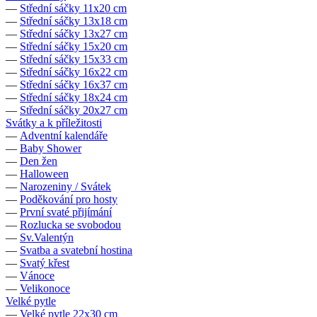
—
Střední sáčky 11x20 cm
—
Střední sáčky 13x18 cm
—
Střední sáčky 13x27 cm
—
Střední sáčky 15x20 cm
—
Střední sáčky 15x33 cm
—
Střední sáčky 16x22 cm
—
Střední sáčky 16x37 cm
—
Střední sáčky 18x24 cm
—
Střední sáčky 20x27 cm
Svátky a k příležitosti
—
Adventní kalendáře
—
Baby Shower
—
Den žen
—
Halloween
—
Narozeniny / Svátek
—
Poděkování pro hosty
—
První svaté přijímání
—
Rozlucka se svobodou
—
Sv.Valentýn
—
Svatba a svatební hostina
—
Svatý křest
—
Vánoce
—
Velikonoce
Velké pytle
—
Velké pytle 22x30 cm