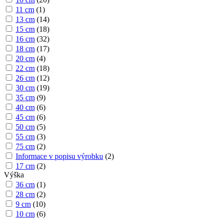
11 cm
(
1
)
13 cm
(
14
)
15 cm
(
18
)
16 cm
(
32
)
18 cm
(
17
)
20 cm
(
4
)
22 cm
(
18
)
26 cm
(
12
)
30 cm
(
19
)
35 cm
(
9
)
40 cm
(
6
)
45 cm
(
6
)
50 cm
(
5
)
55 cm
(
3
)
75 cm
(
2
)
Informace v popisu výrobku
(
2
)
17 cm
(
2
)
Výška
36 cm
(
1
)
28 cm
(
2
)
9 cm
(
10
)
10 cm
(
6
)