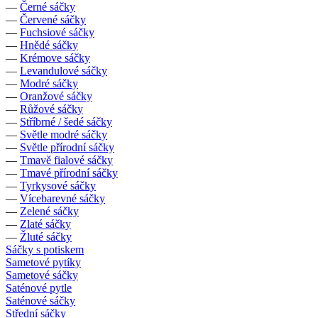
—
Černé sáčky
—
Červené sáčky
—
Fuchsiové sáčky
—
Hnědé sáčky
—
Krémove sáčky
—
Levandulové sáčky
—
Modré sáčky
—
Oranžové sáčky
—
Růžové sáčky
—
Stříbrné / šedé sáčky
—
Světle modré sáčky
—
Světle přírodní sáčky
—
Tmavě fialové sáčky
—
Tmavé přírodní sáčky
—
Tyrkysové sáčky
—
Vícebarevné sáčky
—
Zelené sáčky
—
Zlaté sáčky
—
Žluté sáčky
Sáčky s potiskem
Sametové pytíky
Sametové sáčky
Saténové pytle
Saténové sáčky
Střední sáčky