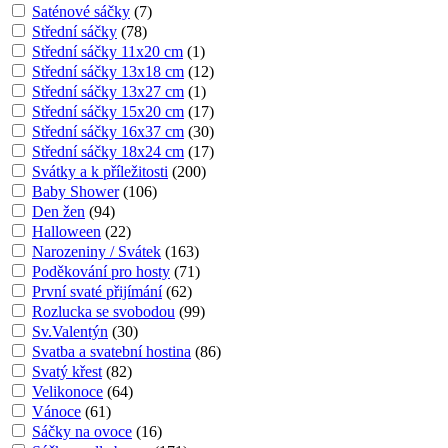
Saténové sáčky
(
7
)
Střední sáčky
(
78
)
Střední sáčky 11x20 cm
(
1
)
Střední sáčky 13x18 cm
(
12
)
Střední sáčky 13x27 cm
(
1
)
Střední sáčky 15x20 cm
(
17
)
Střední sáčky 16x37 cm
(
30
)
Střední sáčky 18x24 cm
(
17
)
Svátky a k příležitosti
(
200
)
Baby Shower
(
106
)
Den žen
(
94
)
Halloween
(
22
)
Narozeniny / Svátek
(
163
)
Poděkování pro hosty
(
71
)
První svaté přijímání
(
62
)
Rozlucka se svobodou
(
99
)
Sv.Valentýn
(
30
)
Svatba a svatební hostina
(
86
)
Svatý křest
(
82
)
Velikonoce
(
64
)
Vánoce
(
61
)
Sáčky na ovoce
(
16
)