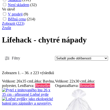
Není skladem
(
32
)
Ve slevě
V prodeji
(
9
)
Běžná cena
(
214
)
Zobrazit
(
223
)
Zrušit
Lifehack - chytré nápady
Filtry
Zobrazen 1. – 36. z 223 výsledků
Velikost: 26x35 cm
Látka: Bavlna,
Velikost: 22x30 cm
Látka:
polyester, Len
Barva:
Bestseller
Organza
Barva:
Bestseller