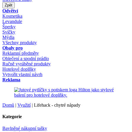
Zpět
Odvětví
Kosmetika
Levandule
Šperky
Svíčky
Mýdla
Všechny produkty
Obaly pro
Reklamní předměty
Oblečení a spodní prádlo
Ručně vyráběné produkty
Hotelové doplňky
Vytvořit vlastní návrh
Reklama
Domů
|
Využití
|
Lifehack - chytré nápady
Kategorie
Bavlněné nákupní tašky