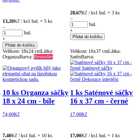
28,67
Kč / ks
1 bal. = 3 ks
–
13,20
Kč / ks
1 bal. = 5 ks
bal.
–
+
bal.
Přidat do košíku
+
Přidat do košíku
Velikost: 18x24 cm
Látka:
Velikost: 16x37 cm
Látka:
Organza
Barva:
Bestseller
Satén
Barva:
10 ks Organza sáčky
1 ks Saténové sáčky
18 x 24 cm - bíle
16 x 37 cm - černé
74,00
Kč
17,00
Kč
7,40
Kč / ks
1 bal. = 10 ks
17,00
Kč / ks
1 bal. = 1 ks