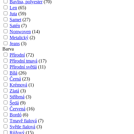
Bavlna, polyester
(
70
)
Len
(
65
)
Juta
(
59
)
Samet
(
27
)
Satén
(
7
)
Nonwoven
(
14
)
Metalický
(
2
)
Jeans
(
3
)
Barva
Přírodní
(
72
)
Přírodní tmavá
(
17
)
Přírodní světlá
(
11
)
Bílá
(
26
)
Černá
(
23
)
Krémová
(
1
)
Zlatá
(
3
)
Stříbrná
(
3
)
Šedá
(
9
)
Červená
(
16
)
Bordó
(
6
)
Tmavě fialová
(
7
)
Světle fialová
(
3
)
Růžový
(
15
)