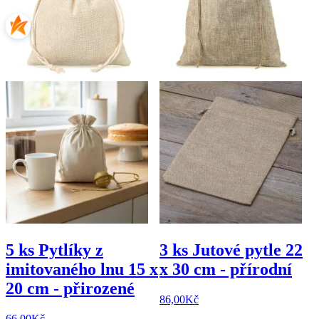
5 ks Pytlíky z
3 ks Jutové pytle 22
imitovaného lnu 15 x
x 30 cm - přírodní
20 cm - přirozené
86,00
Kč
66,00
Kč