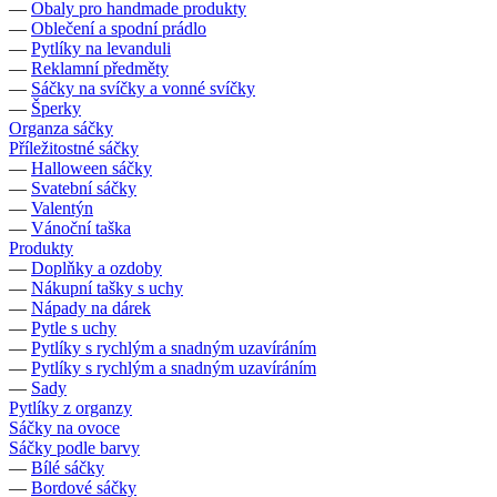
—
Obaly pro handmade produkty
—
Oblečení a spodní prádlo
—
Pytlíky na levanduli
—
Reklamní předměty
—
Sáčky na svíčky a vonné svíčky
—
Šperky
Organza sáčky
Příležitostné sáčky
—
Halloween sáčky
—
Svatební sáčky
—
Valentýn
—
Vánoční taška
Produkty
—
Doplňky a ozdoby
—
Nákupní tašky s uchy
—
Nápady na dárek
—
Pytle s uchy
—
Pytlíky s rychlým a snadným uzavíráním
—
Pytlíky s rychlým a snadným uzavíráním
—
Sady
Pytlíky z organzy
Sáčky na ovoce
Sáčky podle barvy
—
Bílé sáčky
—
Bordové sáčky