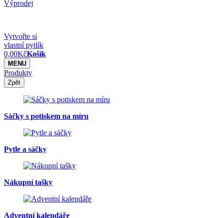
Výprodej
Vytvořte si
vlastní pytlík
0,00
Kč
Košík
MENU
Produkty
Zpět
Sáčky s potiskem na míru
Pytle a sáčky
Nákupní tašky
Adventní kalendáře