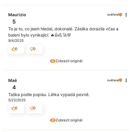
Maurizio
ověřené
5
To je to, co jsem hledal, dokonalé. Zásilka dorazila včas a
balení bylo vynikající. 🔥👍️💪🚀💯
9/4/2025
0
0
Zobrazit originál
Maë
ověřené
4
Taška podle popisu. Látka vypadá pevně.
5/23/2025
0
0
Zobrazit originál