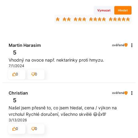
Vymazat
Hledat
Martin Harasim
ověřené
5
Vhodný na ovoce např. nektarinky proti hmyzu.
7/1/2024
0
0
Christian
ověřené
5
Našel jsem přesně to, co jsem hledal, cena / výkon na
vrcholu! Rychlé doručení, všechno skvělé 😃👍💯
3/13/2026
0
0