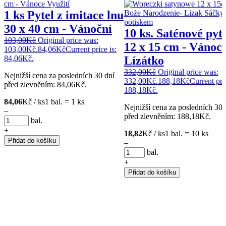
1 ks Pytel z imitace lnu
30 x 40 cm - Vánoční
10 ks. Saténové pyt
103,00
Kč
Original price was:
12 x 15 cm - Vánoce
103,00Kč.
84,06
Kč
Current price is:
84,06Kč.
Lízátko
332,00
Kč
Original price was:
Nejnižší cena za posledních 30 dní
332,00Kč.
188,18
Kč
Current pric
před zlevněním:
84,06
Kč
.
188,18Kč.
84,06
Kč / ks
1 bal. = 1 ks
Nejnižší cena za posledních 30 
–
před zlevněním:
188,18
Kč
.
bal.
+
18,82
Kč / ks
1 bal. = 10 ks
Přidat do košíku
–
bal.
+
Přidat do košíku