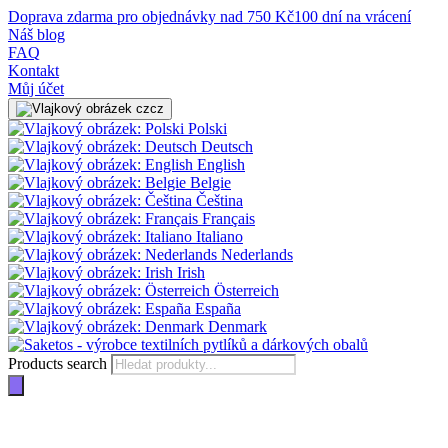
Doprava zdarma pro objednávky nad 750 Kč
100 dní na vrácení
Náš blog
FAQ
Kontakt
Můj účet
cz
Polski
Deutsch
English
Belgie
Čeština
Français
Italiano
Nederlands
Irish
Österreich
España
Denmark
Products search