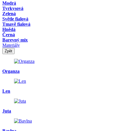
Modrá
Tyrkysová
Zelená
Světle fialová
Tmavě fialová
Hnědá
Černá
Barevný mix
Materiály
Zpět
Organza
Len
Juta
Bavlna