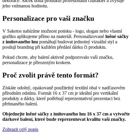
dekorace. Sáček dodá produktu profesionální charakter a zvyšuje
jeho vnímanou hodnotu.
Personalizace pro vaši značku
V Saketos nabízíme možnost potisku - logo, slogan nebo vlastní
grafiku aplikujeme přímo na materiál. Personalizované
lněné sáčky
z imitovaného lnu
pomáhají budovat jednotný vizuální styl a
posilují branding při každém předání dárku či produktu.
Pokud chcete, aby balení aktivně podporovalo vaši značku,
personalizace je přirozeným krokem.
Proč zvolit právě tento formát?
Získáte odolný, opakovaně použitelný textilní obal v nadčasovém
přírodním odstínu. Formát 16 x 37 cm je ideální pro vertikální
produkty a dárky, které potřebují reprezentativní prezentaci bez
přehnaného balení.
Objednejte lněné sáčky z imitovaného lnu 16 x 37 cm a vytvořte
dárkové balení, které bude reprezentovat kvalitu vaší značky.
Zobrazit celý popis