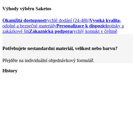
Výhody výběru Saketos
Okamžitá dostupnost
rychlé dodání (24-48h)
Vysoká kvalita
-
odolné a bezpečné materiály
Personalizace k dispozici
potisky a
zakázkové šití
Zákaznická podpora
rychlý kontakt v češtině
Potřebujete nestandardní materiál, velikost nebo barvu?
Přejděte na individuální objednávkový formulář.
History