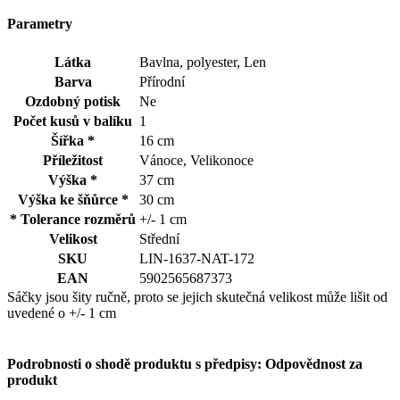
Parametry
Látka
Bavlna, polyester, Len
Barva
Přírodní
Ozdobný potisk
Ne
Počet kusů v balíku
1
Šířka *
16 cm
Příležitost
Vánoce, Velikonoce
Výška *
37 cm
Výška ke šňůrce *
30 cm
* Tolerance rozměrů
+/- 1 cm
Velikost
Střední
SKU
LIN-1637-NAT-172
EAN
5902565687373
Sáčky jsou šity ručně, proto se jejich skutečná velikost může lišit od
uvedené o +/- 1 cm
Podrobnosti o shodě produktu s předpisy: Odpovědnost za
produkt