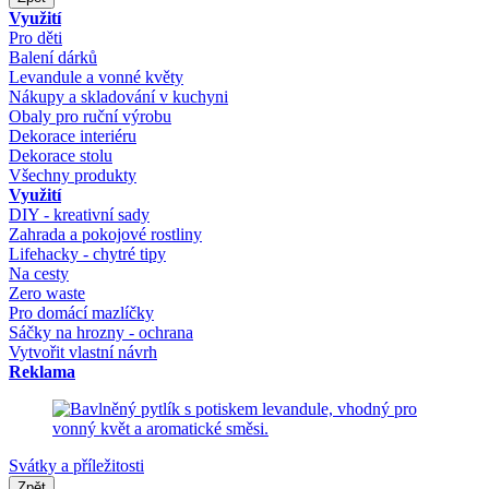
Využití
Pro děti
Balení dárků
Levandule a vonné květy
Nákupy a skladování v kuchyni
Obaly pro ruční výrobu
Dekorace interiéru
Dekorace stolu
Všechny produkty
Využití
DIY - kreativní sady
Zahrada a pokojové rostliny
Lifehacky - chytré tipy
Na cesty
Zero waste
Pro domácí mazlíčky
Sáčky na hrozny - ochrana
Vytvořit vlastní návrh
Reklama
Svátky a příležitosti
Zpět