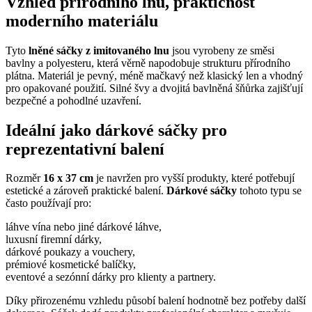
Vzhled přírodního lnu, praktičnost
moderního materiálu
Tyto
lněné sáčky z imitovaného lnu
jsou vyrobeny ze směsi
bavlny a polyesteru, která věrně napodobuje strukturu přírodního
plátna. Materiál je pevný, méně mačkavý než klasický len a vhodný
pro opakované použití. Silné švy a dvojitá bavlněná šňůrka zajišťují
bezpečné a pohodlné uzavření.
Ideální jako dárkové sáčky pro
reprezentativní balení
Rozměr
16 x 37 cm
je navržen pro vyšší produkty, které potřebují
estetické a zároveň praktické balení.
Dárkové sáčky
tohoto typu se
často používají pro:
láhve vína nebo jiné dárkové láhve,
luxusní firemní dárky,
dárkové poukazy a vouchery,
prémiové kosmetické balíčky,
eventové a sezónní dárky pro klienty a partnery.
Díky přirozenému vzhledu působí balení hodnotně bez potřeby další