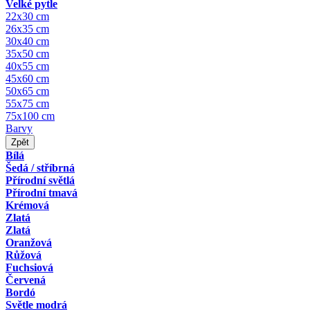
Velké pytle
22x30 cm
26x35 cm
30x40 cm
35x50 cm
40x55 cm
45x60 cm
50x65 cm
55x75 cm
75x100 cm
Barvy
Zpět
Bílá
Šedá / stříbrná
Přírodní světlá
Přírodní tmavá
Krémová
Zlatá
Zlatá
Oranžová
Růžová
Fuchsiová
Červená
Bordó
Světle modrá