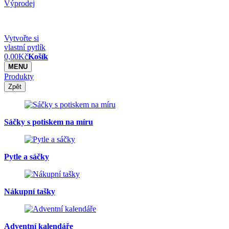
Výprodej
Vytvořte si
vlastní pytlík
0,00
Kč
Košík
MENU
Produkty
Zpět
Sáčky s potiskem na míru
Pytle a sáčky
Nákupní tašky
Adventní kalendáře