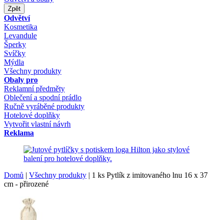
Zpět
Odvětví
Kosmetika
Levandule
Šperky
Svíčky
Mýdla
Všechny produkty
Obaly pro
Reklamní předměty
Oblečení a spodní prádlo
Ručně vyráběné produkty
Hotelové doplňky
Vytvořit vlastní návrh
Reklama
Domů
|
Všechny produkty
|
1 ks Pytlík z imitovaného lnu 16 x 37
cm - přirozené