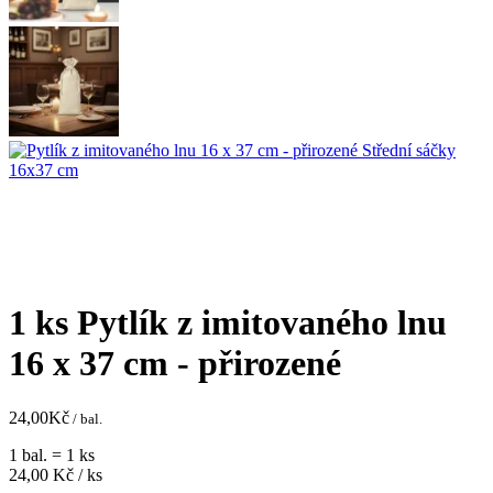
1 ks Pytlík z imitovaného lnu
16 x 37 cm - přirozené
24,00
Kč
/ bal.
1 bal. = 1 ks
24,00
Kč / ks