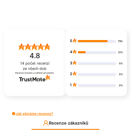
5
79%
4
21%
4.8
3
14
počet recenzí
0%
ze všech dob
Recenze získané a ověřené uživatelem
2
0%
1
0%
Jak sbíráme recenze?
Recenze zákazníků