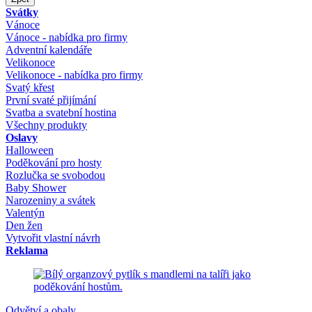
Svátky
Vánoce
Vánoce - nabídka pro firmy
Adventní kalendáře
Velikonoce
Velikonoce - nabídka pro firmy
Svatý křest
První svaté přijímání
Svatba a svatební hostina
Všechny produkty
Oslavy
Halloween
Poděkování pro hosty
Rozlučka se svobodou
Baby Shower
Narozeniny a svátek
Valentýn
Den žen
Vytvořit vlastní návrh
Reklama
Odvětví a obaly