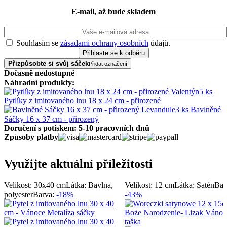
E-mail, až bude skladem
Souhlasím se
zásadami ochrany osobních
údajů.
Přizpůsobte si svůj sáček
Přidat označení
Dočasně nedostupné
Náhradní produkty:
5 ks
Pytlíky z imitovaného lnu 18 x 24 cm - přirozené
3 ks Bavlněné
Sáčky 16 x 37 cm - přirozený
Doručení s potiskem: 5-10 pracovních dnů
Způsoby platby
Využijte aktuální příležitosti
Velikost: 30x40 cm
Látka: Bavlna,
Velikost: 12 cm
Látka: Satén
Bar
polyester
Barva:
-18%
-43%