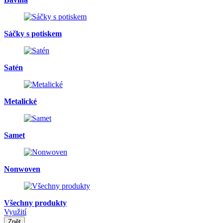
Sáčky s potiskem
Satén
Metalické
Samet
Nonwoven
Všechny produkty
Využití
Zpět