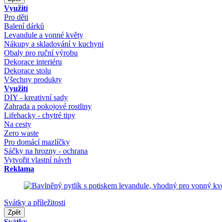
Využití
Pro děti
Balení dárků
Levandule a vonné květy
Nákupy a skladování v kuchyni
Obaly pro ruční výrobu
Dekorace interiéru
Dekorace stolu
Všechny produkty
Využití
DIY - kreativní sady
Zahrada a pokojové rostliny
Lifehacky - chytré tipy
Na cesty
Zero waste
Pro domácí mazlíčky
Sáčky na hrozny - ochrana
Vytvořit vlastní návrh
Reklama
Svátky a příležitosti
Zpět
Svátky