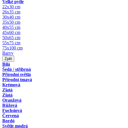
Velké pytle
22x30 cm
26x35 cm
30x40 cm
35x50 cm
40x55 cm
45x60 cm
50x65 cm
55x75 cm
75x100 cm
Barvy
Zpět
Bílá
Šedá / stříbrná
Přírodní světlá
Přírodní tmavá
Krémová
Zlatá
Zlatá
Oranžová
Růžová
Fuchsiová
Červená
Bordó
Světle modrá