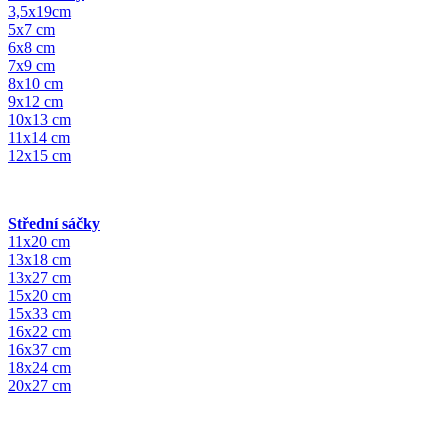
3,5x19cm
5x7 cm
6x8 cm
7x9 cm
8x10 cm
9x12 cm
10x13 cm
11x14 cm
12x15 cm
Střední sáčky
11x20 cm
13x18 cm
13x27 cm
15x20 cm
15x33 cm
16x22 cm
16x37 cm
18x24 cm
20x27 cm