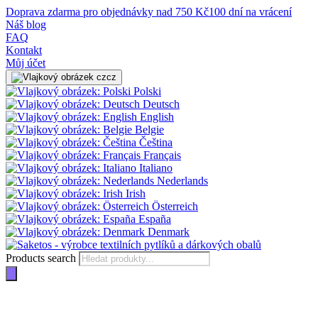
Doprava zdarma pro objednávky nad 750 Kč
100 dní na vrácení
Náš blog
FAQ
Kontakt
Můj účet
cz
Polski
Deutsch
English
Belgie
Čeština
Français
Italiano
Nederlands
Irish
Österreich
España
Denmark
Products search