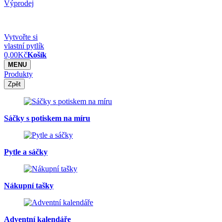
Výprodej
Vytvořte si
vlastní pytlík
0,00
Kč
Košík
MENU
Produkty
Zpět
Sáčky s potiskem na míru
Pytle a sáčky
Nákupní tašky
Adventní kalendáře