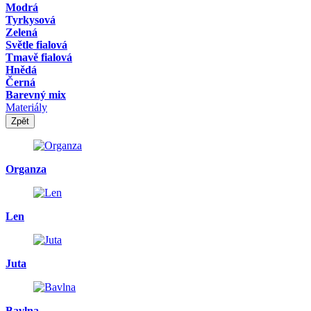
Modrá
Tyrkysová
Zelená
Světle fialová
Tmavě fialová
Hnědá
Černá
Barevný mix
Materiály
Zpět
Organza
Len
Juta
Bavlna