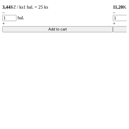
3,44
Kč / ks
1 bal. = 25 ks
11,20
Kč 
–
–
bal.
+
+
Add to cart