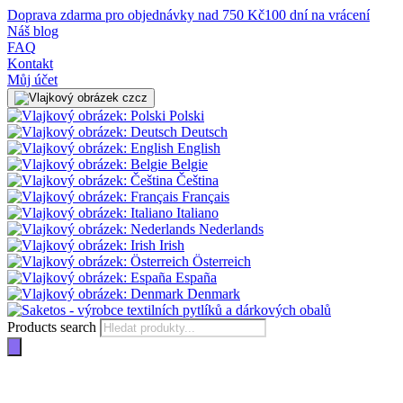
Doprava zdarma pro objednávky nad 750 Kč
100 dní na vrácení
Náš blog
FAQ
Kontakt
Můj účet
cz
Polski
Deutsch
English
Belgie
Čeština
Français
Italiano
Nederlands
Irish
Österreich
España
Denmark
Products search