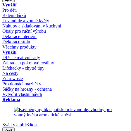
Využití
Pro děti
Balení dárků
Levandule a vonné květy
Nákupy a skladování v kuchyni
Obaly pro ruční výrobu
Dekorace interiéru
Dekorace stolu
Všechny produkty
Využití
DIY - kreativní sady
Zahrada a pokojové rostliny
Lifehacky - chytré tipy
Na cesty
Zero waste
Pro domácí mazlíčky
Sáčky na hrozny - ochrana
Vytvořit vlastní návrh
Reklama
Svátky a příležitosti
Zpět