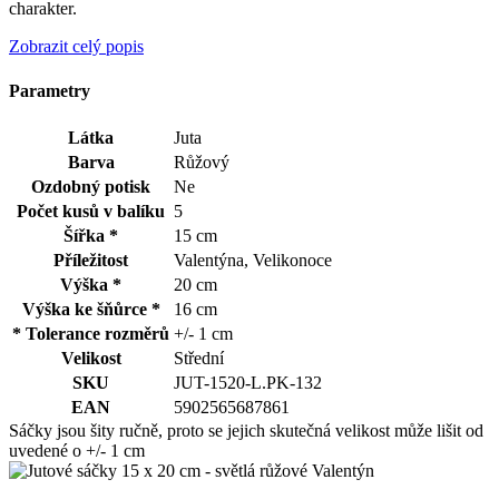
charakter.
Zobrazit celý popis
Parametry
Látka
Juta
Barva
Růžový
Ozdobný potisk
Ne
Počet kusů v balíku
5
Šířka *
15 cm
Příležitost
Valentýna, Velikonoce
Výška *
20 cm
Výška ke šňůrce *
16 cm
* Tolerance rozměrů
+/- 1 cm
Velikost
Střední
SKU
JUT-1520-L.PK-132
EAN
5902565687861
Sáčky jsou šity ručně, proto se jejich skutečná velikost může lišit od
uvedené o +/- 1 cm