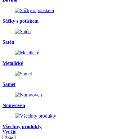
Sáčky s potiskem
Satén
Metalické
Samet
Nonwoven
Všechny produkty
Využití
Zpět