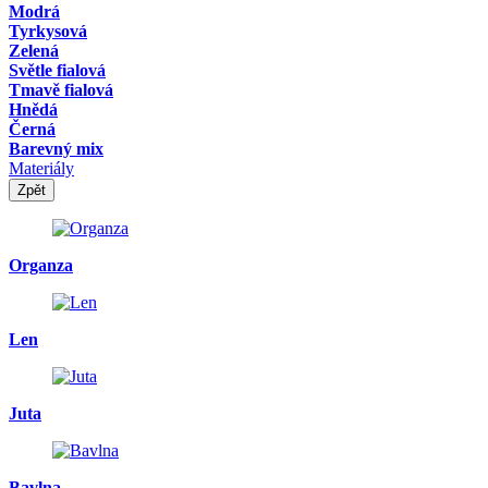
Modrá
Tyrkysová
Zelená
Světle fialová
Tmavě fialová
Hnědá
Černá
Barevný mix
Materiály
Zpět
Organza
Len
Juta
Bavlna