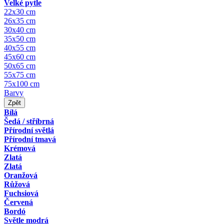
Velké pytle
22x30 cm
26x35 cm
30x40 cm
35x50 cm
40x55 cm
45x60 cm
50x65 cm
55x75 cm
75x100 cm
Barvy
Zpět
Bílá
Šedá / stříbrná
Přírodní světlá
Přírodní tmavá
Krémová
Zlatá
Zlatá
Oranžová
Růžová
Fuchsiová
Červená
Bordó
Světle modrá