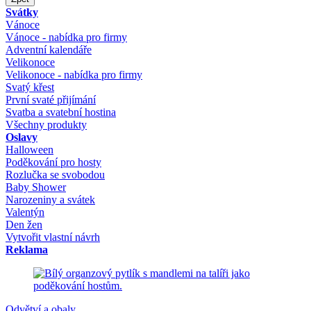
Svátky
Vánoce
Vánoce - nabídka pro firmy
Adventní kalendáře
Velikonoce
Velikonoce - nabídka pro firmy
Svatý křest
První svaté přijímání
Svatba a svatební hostina
Všechny produkty
Oslavy
Halloween
Poděkování pro hosty
Rozlučka se svobodou
Baby Shower
Narozeniny a svátek
Valentýn
Den žen
Vytvořit vlastní návrh
Reklama
Odvětví a obaly