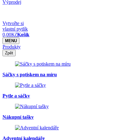
Výprodej
Vytvořte si
vlastní pytlík
0,00
Kč
Košík
MENU
Produkty
Zpět
Sáčky s potiskem na míru
Pytle a sáčky
Nákupní tašky
Adventní kalendáře