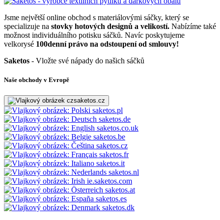
Jsme největší online obchod s materiálovými sáčky, který se
specializuje na
stovky hotových designů a velikostí.
Nabízíme také
možnost individuálního potisku sáčků. Navíc poskytujeme
velkorysé
100denní právo na odstoupení od smlouvy!
Saketos
- Vložte své nápady do našich sáčků
Naše obchody v Evropě
saketos.cz
saketos.pl
saketos.de
saketos.co.uk
saketos.be
saketos.cz
saketos.fr
saketos.it
saketos.nl
ie.saketos.com
saketos.at
saketos.es
saketos.dk