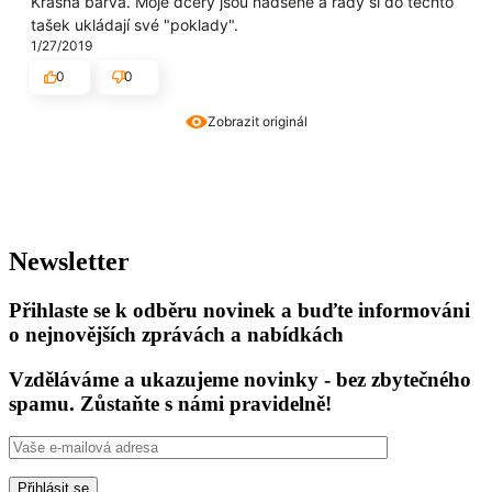
Krásná barva. Moje dcery jsou nadšené a rády si do těchto
tašek ukládají své "poklady".
1/27/2019
0
0
Zobrazit originál
Newsletter
Přihlaste se k odběru novinek a buďte informováni
o nejnovějších zprávách a nabídkách
Vzděláváme a ukazujeme novinky - bez zbytečného
spamu. Zůstaňte s námi pravidelně!