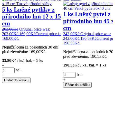
5 ks Lněné pytlíky z
1 ks Lněný pytel z
přírodního lnu 12 x 15
přírodního lnu 45 x
cm
cm
203,00
Kč
Original price was:
203,00Kč.
169,00
Kč
Current price is:
242,00
Kč
Original price was:
169,00Kč.
242,00Kč.
190,53
Kč
Current pric
190,53Kč.
Nejnižší cena za posledních 30 dní
před zlevněním:
169,00
Kč
.
Nejnižší cena za posledních 30 
před zlevněním:
190,53
Kč
.
33,80
Kč / ks
1 bal. = 5 ks
–
190,53
Kč / ks
1 bal. = 1 ks
–
bal.
bal.
+
+
Přidat do košíku
Přidat do košíku