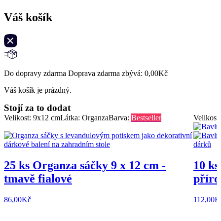
Váš košík
Do dopravy zdarma Doprava zdarma zbývá:
0,00
Kč
Váš košík je prázdný.
Stojí za to dodat
Velikost: 9x12 cm
Látka: Organza
Barva:
Bestseller
Velikost
25 ks Organza sáčky 9 x 12 cm -
10 ks
tmavě fialové
příro
86,00
Kč
112,00
K