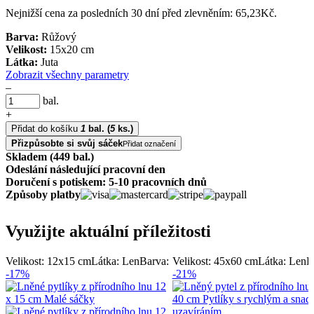
Nejnižší cena za posledních 30 dní před zlevněním:
65,23
Kč
.
Barva:
Růžový
Velikost:
15x20 cm
Látka:
Juta
Zobrazit všechny parametry
–
bal.
+
Přidat do košíku
1
bal.
(
5
ks.)
Přizpůsobte si svůj sáček
Přidat označení
Skladem (449 bal.)
Odeslání následující pracovní den
Doručení s potiskem: 5-10 pracovních dnů
Způsoby platby
Využijte aktuální příležitosti
Velikost: 12x15 cm
Látka: Len
Barva:
Velikost: 45x60 cm
Látka: Len
B
-17%
-21%