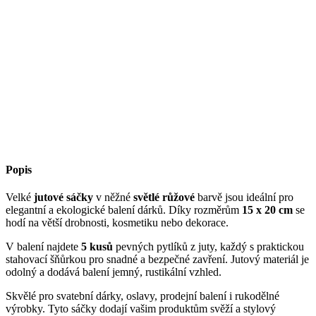
Popis
Velké
jutové sáčky
v něžné
světlé růžové
barvě jsou ideální pro
elegantní a ekologické balení dárků. Díky rozměrům
15 x 20 cm
se
hodí na větší drobnosti, kosmetiku nebo dekorace.
V balení najdete
5 kusů
pevných pytlíků z juty, každý s praktickou
stahovací šňůrkou pro snadné a bezpečné zavření. Jutový materiál je
odolný a dodává balení jemný, rustikální vzhled.
Skvělé pro svatební dárky, oslavy, prodejní balení i rukodělné
výrobky. Tyto sáčky dodají vašim produktům svěží a stylový