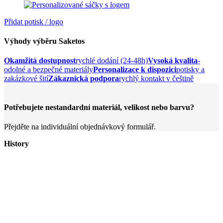
Přidat potisk / logo
Výhody výběru Saketos
Okamžitá dostupnost
rychlé dodání (24-48h)
Vysoká kvalita
-
odolné a bezpečné materiály
Personalizace k dispozici
potisky a
zakázkové šití
Zákaznická podpora
rychlý kontakt v češtině
Potřebujete nestandardní materiál, velikost nebo barvu?
Přejděte na individuální objednávkový formulář.
History