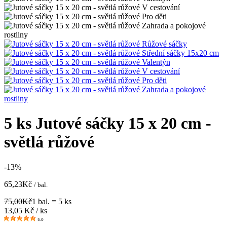
5 ks Jutové sáčky 15 x 20 cm -
světlá růžové
-13%
65,23
Kč
/ bal.
75,00
Kč
1 bal. = 5 ks
13,05
Kč / ks
5.0