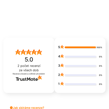
5
100%
4
0%
5.0
3
2
počet recenzí
0%
ze všech dob
Recenze získané a ověřené uživatelem
2
0%
1
0%
Jak sbíráme recenze?