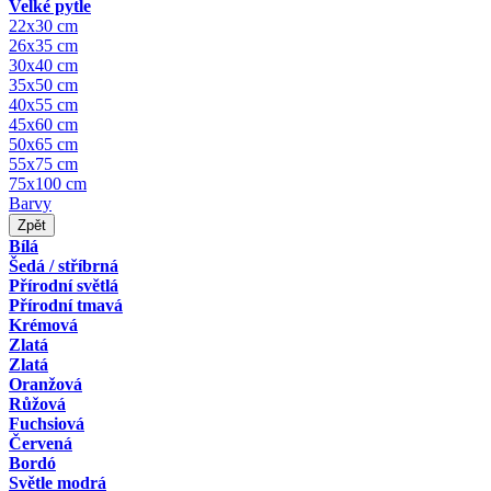
Velké pytle
22x30 cm
26x35 cm
30x40 cm
35x50 cm
40x55 cm
45x60 cm
50x65 cm
55x75 cm
75x100 cm
Barvy
Zpět
Bílá
Šedá / stříbrná
Přírodní světlá
Přírodní tmavá
Krémová
Zlatá
Zlatá
Oranžová
Růžová
Fuchsiová
Červená
Bordó
Světle modrá