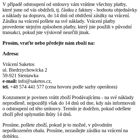
V případě odstoupení od smlouvy vám vrátíme všechny platby,
které jsme od vás obdrželi, tj. částku z faktury - hodnotu objednávky
a náklady na dopravu, do 14 dnů od obdržení zásilky na vrácení.
Zásilku na vrácení pošlete na své náklady. Vrácení platby
provedeme stejným způsobem platby, který jste použili v původní
transakci, pokud jste výslovně neurčili jinak.
Prosím, vraťte nebo předejte nám zboží na:
Adresa
:
Vrácení Saketos
ul. Biedrzychowicka 2
59-921 Sieniawka
e-mail:
info@saketos.cz
,
tel.
+48 574 441 577 (cena hovoru podle sazby operátora)
Konzument je povinen vrátit zboží Prodávajícímu - na své náklady
neprodleně, nejpozději však do 14 dnů od dne, kdy nás informovali
o odstoupení od této smlouvy. Termín je dodržen, pokud odešlete
zboží před uplynutím lhůty 14 dnů.
Prosíme, pošlete zboží, pokud je to možné, v původním
nepoškozeném obalu. Prosíme, nezasílejte zásilku na vrácení na
dobírku.