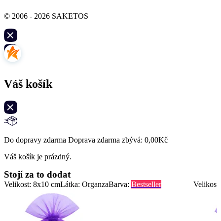
© 2006 - 2026 SAKETOS
Váš košík
Do dopravy zdarma Doprava zdarma zbývá:
0,00
Kč
Váš košík je prázdný.
Stojí za to dodat
Velikost: 8x10 cm
Látka: Organza
Barva:
Bestseller
Velikost