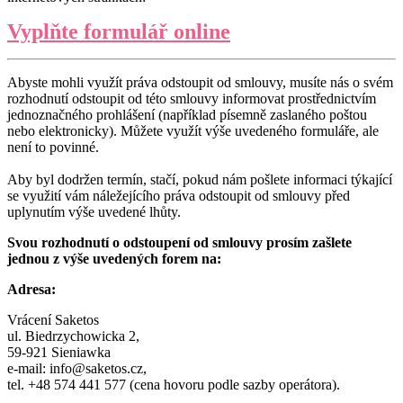
Vyplňte formulář online
Abyste mohli využít práva odstoupit od smlouvy, musíte nás o svém
rozhodnutí odstoupit od této smlouvy informovat prostřednictvím
jednoznačného prohlášení (například písemně zaslaného poštou
nebo elektronicky). Můžete využít výše uvedeného formuláře, ale
není to povinné.
Aby byl dodržen termín, stačí, pokud nám pošlete informaci týkající
se využití vám náležejícího práva odstoupit od smlouvy před
uplynutím výše uvedené lhůty.
Svou rozhodnutí o odstoupení od smlouvy prosím zašlete
jednou z výše uvedených forem na:
Adresa:
Vrácení Saketos
ul. Biedrzychowicka 2,
59-921 Sieniawka
e-mail:
info@saketos.cz
,
tel. +48 574 441 577 (cena hovoru podle sazby operátora).