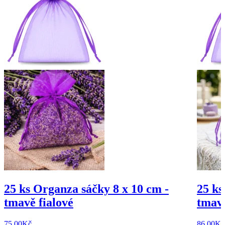
25 ks Organza sáčky 8 x 10 cm -
25 ks
tmavě fialové
tmavě
75,00
Kč
86,00
Kč