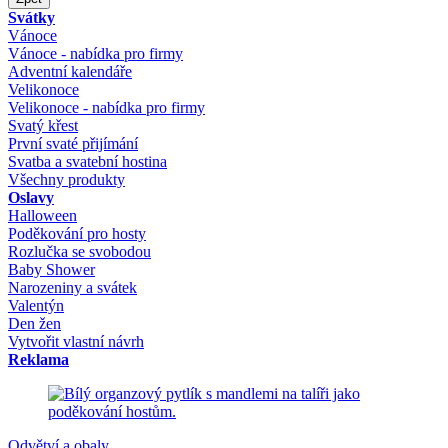
Svátky
Vánoce
Vánoce - nabídka pro firmy
Adventní kalendáře
Velikonoce
Velikonoce - nabídka pro firmy
Svatý křest
První svaté přijímání
Svatba a svatební hostina
Všechny produkty
Oslavy
Halloween
Poděkování pro hosty
Rozlučka se svobodou
Baby Shower
Narozeniny a svátek
Valentýn
Den žen
Vytvořit vlastní návrh
Reklama
Odvětví a obaly