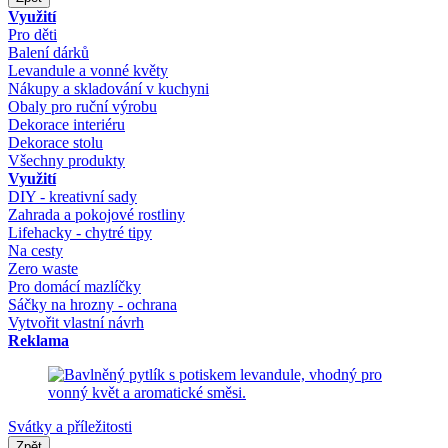
Využití
Pro děti
Balení dárků
Levandule a vonné květy
Nákupy a skladování v kuchyni
Obaly pro ruční výrobu
Dekorace interiéru
Dekorace stolu
Všechny produkty
Využití
DIY - kreativní sady
Zahrada a pokojové rostliny
Lifehacky - chytré tipy
Na cesty
Zero waste
Pro domácí mazlíčky
Sáčky na hrozny - ochrana
Vytvořit vlastní návrh
Reklama
Svátky a příležitosti
Zpět