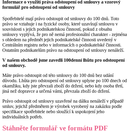
Informace o využití práva odstoupení od smlouvy a vzorový
formulář pro odstoupení od smlouvy
Spotřebitelé mají právo odstoupit od smlouvy do 100 dnů. Toto
právo se vztahuje i na fyzické osoby, které uzavírají smlouvu v
souvislosti s jejich podnikatelskou činností, pokud z obsahu
smlouvy vyplývá, že pro ně nemá profesionální charakter - zejména
s ohledem na předmět jejich podnikatelské činnosti uvedený v
Centrálním registru nebo v informacích o podnikatelské činnosti.
Ostatním podnikatelům právo na odstoupení od smlouvy nenáleží.
V našem obchodě jsme zavedli 100denní lhůtu pro odstoupení
od smlouvy.
Máte právo odstoupit od této smlouvy do 100 dnů bez udání
důvodu. Lhůta pro odstoupení od smlouvy uplyne po 100 dnech od
okamžiku, kdy jste převzali zboží do držení, nebo kdy osoba třetí,
jiná než dopravce a určená vámi, převzala zboží do držení.
Právo odstoupit od smlouvy uzavřené na dálku nenáleží v případě
smluv, jejichž předmětem je výrobek vyrobený na zakázku podle
specifikace spotřebitele nebo sloužící k uspokojení jeho
individuálních potřeb.
Stáhněte formulář ve formátu PDF