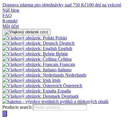
Doprava zdarma pro objednávky nad 750 Kč
100 dní na vrácení
Náš blog
FAQ
Kontakt
Můj účet
cz
Polski
Deutsch
English
Belgie
Čeština
Français
Italiano
Nederlands
Irish
Österreich
España
Denmark
Products search