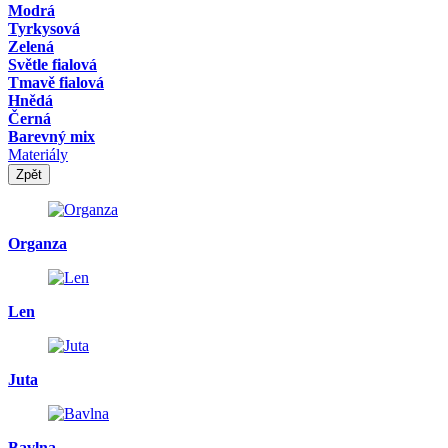
Modrá
Tyrkysová
Zelená
Světle fialová
Tmavě fialová
Hnědá
Černá
Barevný mix
Materiály
Zpět
Organza
Len
Juta
Bavlna