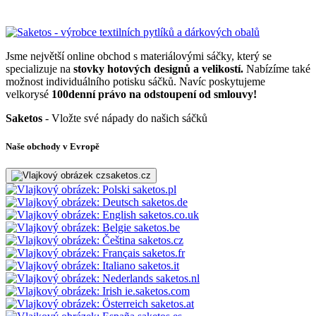
Jsme největší online obchod s materiálovými sáčky, který se
specializuje na
stovky hotových designů a velikostí.
Nabízíme také
možnost individuálního potisku sáčků. Navíc poskytujeme
velkorysé
100denní právo na odstoupení od smlouvy!
Saketos
- Vložte své nápady do našich sáčků
Naše obchody v Evropě
saketos.cz
saketos.pl
saketos.de
saketos.co.uk
saketos.be
saketos.cz
saketos.fr
saketos.it
saketos.nl
ie.saketos.com
saketos.at