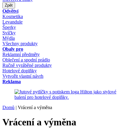
Zpět
Odvětví
Kosmetika
Levandule
Šperky
Svíčky
Mýdla
Všechny produkty
Obaly pro
Reklamní předměty
Oblečení a spodní prádlo
Ručně vyráběné produkty
Hotelové doplňky
Vytvořit vlastní návrh
Reklama
Domů
|
Vrácení a výměna
Vrácení a výměna