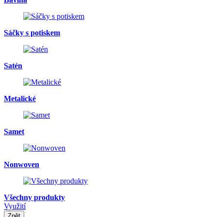
Sáčky s potiskem
Satén
Metalické
Samet
Nonwoven
Všechny produkty
Využití
Zpět