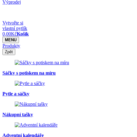
Výprodej
Vytvořte si
vlastní pytlík
0,00
Kč
Košík
MENU
Produkty
Zpět
Sáčky s potiskem na míru
Pytle a sáčky
Nákupní tašky
Adventní kalendáře