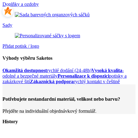
Doplňky a ozdoby
Sady
Přidat potisk / logo
Výhody výběru Saketos
Okamžitá dostupnost
rychlé dodání (24-48h)
Vysoká kvalita
-
odolné a bezpečné materiály
Personalizace k dispozici
potisky a
zakázkové šití
Zákaznická podpora
rychlý kontakt v češtině
Potřebujete nestandardní materiál, velikost nebo barvu?
Přejděte na individuální objednávkový formulář.
History