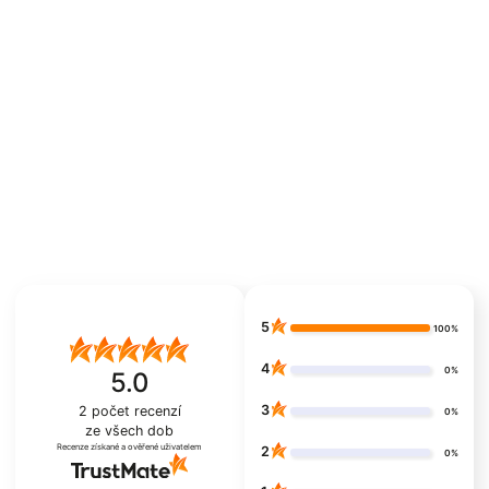
5
100%
4
0%
5.0
3
2
počet recenzí
0%
ze všech dob
Recenze získané a ověřené uživatelem
2
0%