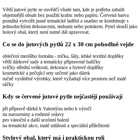
Větší jutové pytle se osvědčí všude tam, kde je potřeba zabalit
objemnější obsah bez použití krabic nebo papíru. Červená barva
pomáhá vytvořit jasné tematické ladění a snadno se kombinuje s
jednoduchými dekoracemi, stuhami nebo potiskem. Pytel slouží jako
hotový obal, který není nutné dál upravovat.
Co se do jutových pytlů 22 x 30 cm pohodlně vejde
oblečení menšího formátu - trička, šály, lehké textilní doplňky
větší dárkové sady a tematicky připravené balíčky
svíčky střední velikosti, dekorace a bytové doplňky
kosmetické a pečující sety určené jako dárek
ručně vyráběné výrobky, které vyžadují více prostoru než malé
sáčky
Kdy se červené jutové pytle nejčastěji používají
při přípravě dárků k Valentýnu nebo k výročí
na narozeniny a rodinné oslavy
pro vánoční a další sezónní balení
na tematické akce, malé události a speciální příležitosti
Stylový obal, který má i praktickou roli