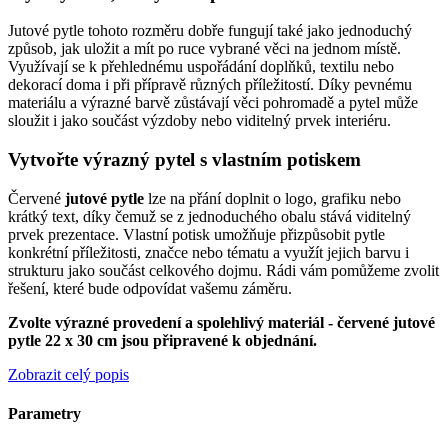
Jutové pytle tohoto rozměru dobře fungují také jako jednoduchý
způsob, jak uložit a mít po ruce vybrané věci na jednom místě.
Využívají se k přehlednému uspořádání doplňků, textilu nebo
dekorací doma i při přípravě různých příležitostí. Díky pevnému
materiálu a výrazné barvě zůstávají věci pohromadě a pytel může
sloužit i jako součást výzdoby nebo viditelný prvek interiéru.
Vytvořte výrazný pytel s vlastním potiskem
Červené
jutové pytle
lze na přání doplnit o logo, grafiku nebo
krátký text, díky čemuž se z jednoduchého obalu stává viditelný
prvek prezentace. Vlastní potisk umožňuje přizpůsobit pytle
konkrétní příležitosti, značce nebo tématu a využít jejich barvu i
strukturu jako součást celkového dojmu. Rádi vám pomůžeme zvolit
řešení, které bude odpovídat vašemu záměru.
Zvolte výrazné provedení a spolehlivý materiál - červené jutové
pytle 22 x 30 cm jsou připravené k objednání.
Zobrazit celý popis
Parametry