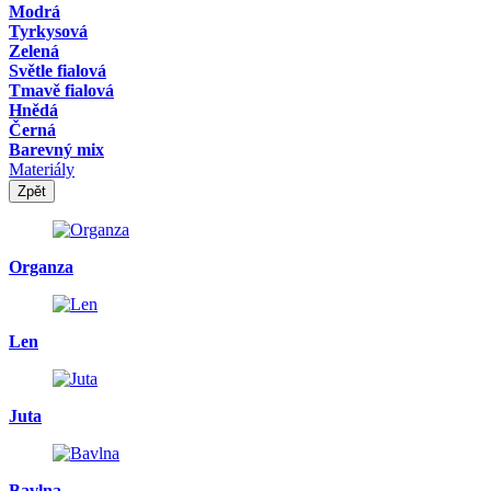
Modrá
Tyrkysová
Zelená
Světle fialová
Tmavě fialová
Hnědá
Černá
Barevný mix
Materiály
Zpět
Organza
Len
Juta
Bavlna