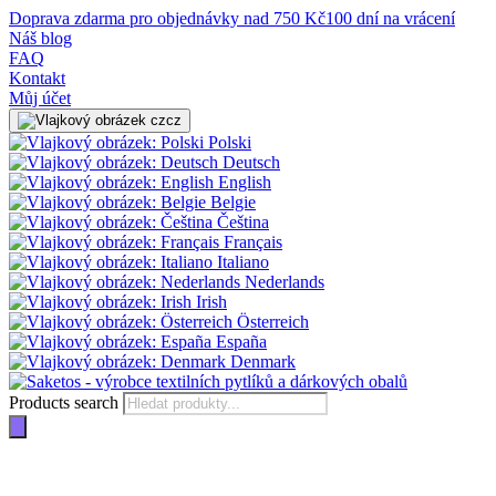
Doprava zdarma pro objednávky nad 750 Kč
100 dní na vrácení
Náš blog
FAQ
Kontakt
Můj účet
cz
Polski
Deutsch
English
Belgie
Čeština
Français
Italiano
Nederlands
Irish
Österreich
España
Denmark
Products search