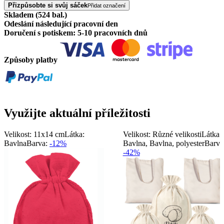
Přizpůsobte si svůj sáček
Přidat označení
Skladem (524 bal.)
Odeslání následující pracovní den
Doručení s potiskem: 5-10 pracovních dnů
Způsoby platby
Využijte aktuální příležitosti
Velikost: 11x14 cm
Látka:
Velikost: Různé velikosti
Látka:
Bavlna
Barva:
-12%
Bavlna, Bavlna, polyester
Barva
-42%