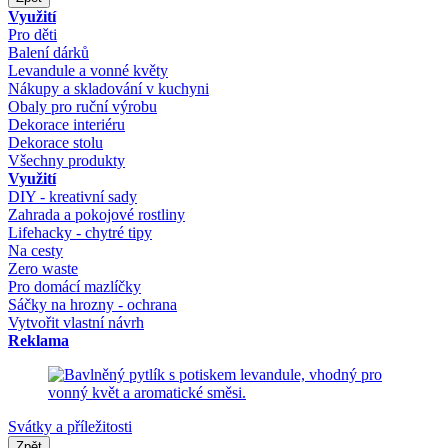
Využití
Pro děti
Balení dárků
Levandule a vonné květy
Nákupy a skladování v kuchyni
Obaly pro ruční výrobu
Dekorace interiéru
Dekorace stolu
Všechny produkty
Využití
DIY - kreativní sady
Zahrada a pokojové rostliny
Lifehacky - chytré tipy
Na cesty
Zero waste
Pro domácí mazlíčky
Sáčky na hrozny - ochrana
Vytvořit vlastní návrh
Reklama
Svátky a příležitosti
Zpět