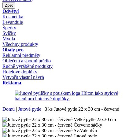
Zpět
Odvětví
Kosmetika
Levandule
Šperky
Svíčky
Mýdla
Všechny produkty
Obaly pro
Reklamní předměty
Oblečení a spodní prádlo
Ručně vyráběné produkty
Hotelové doplňky
Vytvořit vlastní návrh
Reklama
Domů
|
Jutové pytle
|
3 ks Jutové pytle 22 x 30 cm - červené