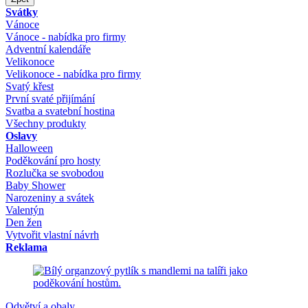
Svátky
Vánoce
Vánoce - nabídka pro firmy
Adventní kalendáře
Velikonoce
Velikonoce - nabídka pro firmy
Svatý křest
První svaté přijímání
Svatba a svatební hostina
Všechny produkty
Oslavy
Halloween
Poděkování pro hosty
Rozlučka se svobodou
Baby Shower
Narozeniny a svátek
Valentýn
Den žen
Vytvořit vlastní návrh
Reklama
Odvětví a obaly