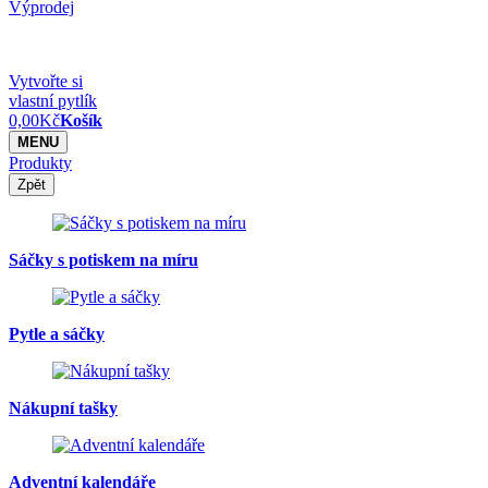
Výprodej
Vytvořte si
vlastní pytlík
0,00
Kč
Košík
MENU
Produkty
Zpět
Sáčky s potiskem na míru
Pytle a sáčky
Nákupní tašky
Adventní kalendáře