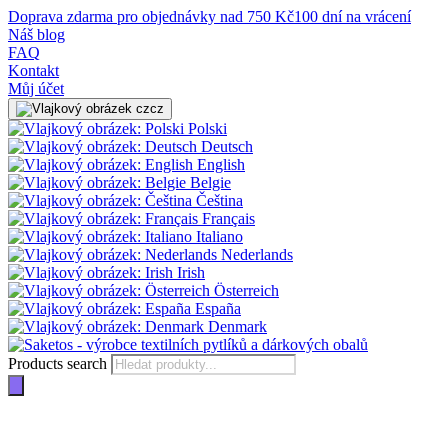
Doprava zdarma pro objednávky nad 750 Kč
100 dní na vrácení
Náš blog
FAQ
Kontakt
Můj účet
cz
Polski
Deutsch
English
Belgie
Čeština
Français
Italiano
Nederlands
Irish
Österreich
España
Denmark
Products search