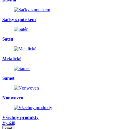
Sáčky s potiskem
Satén
Metalické
Samet
Nonwoven
Všechny produkty
Využití
Zpět