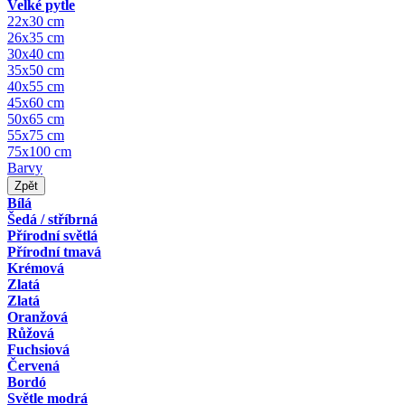
Velké pytle
22x30 cm
26x35 cm
30x40 cm
35x50 cm
40x55 cm
45x60 cm
50x65 cm
55x75 cm
75x100 cm
Barvy
Zpět
Bílá
Šedá / stříbrná
Přírodní světlá
Přírodní tmavá
Krémová
Zlatá
Zlatá
Oranžová
Růžová
Fuchsiová
Červená
Bordó
Světle modrá