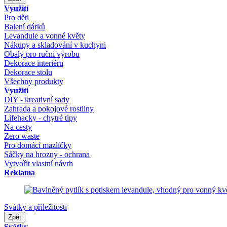
Využití
Pro děti
Balení dárků
Levandule a vonné květy
Nákupy a skladování v kuchyni
Obaly pro ruční výrobu
Dekorace interiéru
Dekorace stolu
Všechny produkty
Využití
DIY - kreativní sady
Zahrada a pokojové rostliny
Lifehacky - chytré tipy
Na cesty
Zero waste
Pro domácí mazlíčky
Sáčky na hrozny - ochrana
Vytvořit vlastní návrh
Reklama
Svátky a příležitosti
Zpět
Svátky