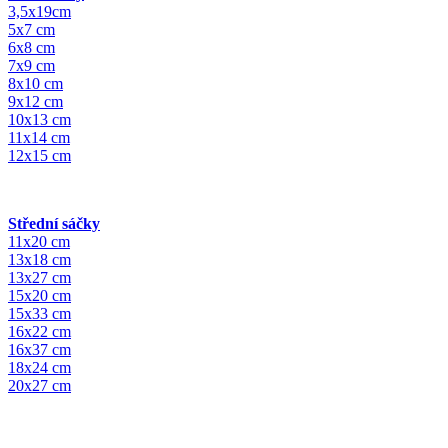
3,5x19cm
5x7 cm
6x8 cm
7x9 cm
8x10 cm
9x12 cm
10x13 cm
11x14 cm
12x15 cm
Střední sáčky
11x20 cm
13x18 cm
13x27 cm
15x20 cm
15x33 cm
16x22 cm
16x37 cm
18x24 cm
20x27 cm