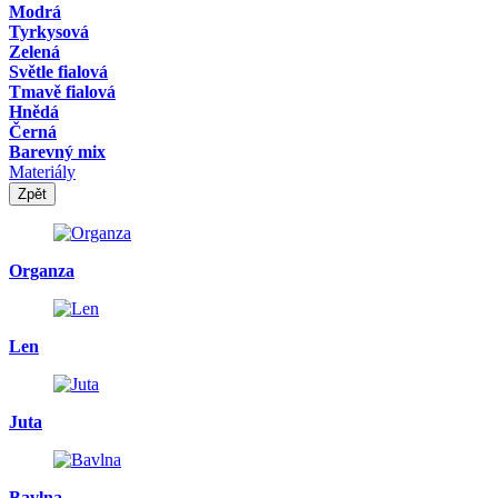
Modrá
Tyrkysová
Zelená
Světle fialová
Tmavě fialová
Hnědá
Černá
Barevný mix
Materiály
Zpět
Organza
Len
Juta
Bavlna