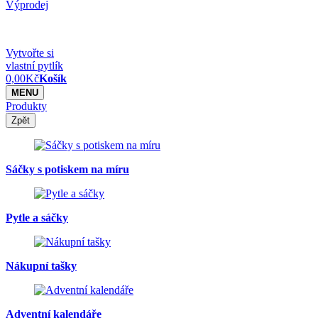
Výprodej
Vytvořte si
vlastní pytlík
0,00
Kč
Košík
MENU
Produkty
Zpět
Sáčky s potiskem na míru
Pytle a sáčky
Nákupní tašky
Adventní kalendáře