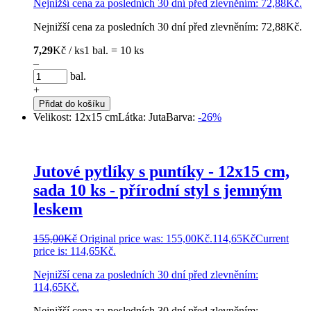
Nejnižší cena za posledních 30 dní před zlevněním:
72,88
Kč
.
Nejnižší cena za posledních 30 dní před zlevněním:
72,88
Kč
.
7,29
Kč / ks
1 bal. = 10 ks
–
bal.
+
Přidat do košíku
Velikost: 12x15 cm
Látka: Juta
Barva:
-26%
Jutové pytlíky s puntíky - 12x15 cm,
sada 10 ks - přírodní styl s jemným
leskem
155,00
Kč
Original price was: 155,00Kč.
114,65
Kč
Current
price is: 114,65Kč.
Nejnižší cena za posledních 30 dní před zlevněním:
114,65
Kč
.
Nejnižší cena za posledních 30 dní před zlevněním: