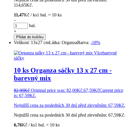
114,65
Kč
.
11,47
Kč / ks
1 bal. = 10 ks
–
bal.
+
Přidat do košíku
Velikost: 13x27 cm
Látka: Organza
Barva:
-18%
10 ks Organza sáčky 13 x 27 cm -
barevný mix
82,00
Kč
Original price was: 82,00Kč.
67,59
Kč
Current price
is: 67,59Kč.
Nejnižší cena za posledních 30 dní před zlevněním:
67,59
Kč
.
Nejnižší cena za posledních 30 dní před zlevněním:
67,59
Kč
.
6,76
Kč / ks
1 bal. = 10 ks