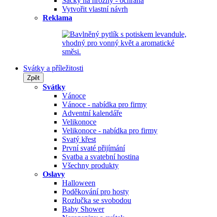
Sáčky na hrozny - ochrana
Vytvořit vlastní návrh
Reklama
Svátky a příležitosti
Zpět
Svátky
Vánoce
Vánoce - nabídka pro firmy
Adventní kalendáře
Velikonoce
Velikonoce - nabídka pro firmy
Svatý křest
První svaté přijímání
Svatba a svatební hostina
Všechny produkty
Oslavy
Halloween
Poděkování pro hosty
Rozlučka se svobodou
Baby Shower