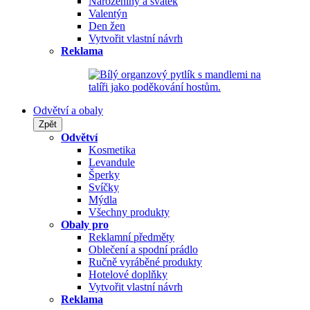
Narozeniny a svátek
Valentýn
Den žen
Vytvořit vlastní návrh
Reklama
Odvětví a obaly
Zpět
Odvětví
Kosmetika
Levandule
Šperky
Svíčky
Mýdla
Všechny produkty
Obaly pro
Reklamní předměty
Oblečení a spodní prádlo
Ručně vyráběné produkty
Hotelové doplňky
Vytvořit vlastní návrh
Reklama