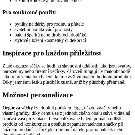
sezónní kolekce a limitované edice
Pro soukromé použití
pytliky na dárky pro rodinu a přátele
svatební poděkování pro hosty
balení šperků nebo drobných doplňků
stylové uložení kosmetiky či dekorací
Inspirace pro každou příležitost
Zlaté organza sáčky se hodí na slavnostní události, jako jsou svatby,
narozeniny nebo firemní večírky. Zároveň fungují i v maloobchodě
jako reprezentativní balení, které zvýší vnímanou hodnotu produktu.
Díky jemnému lesku působí luxusně, aniž by působily přehnaně.
Možnost personalizace
Organza sáčky
lze doplnit potiskem loga, názvu značky nebo
vlastní grafiky, díky čemuž se z jednoduchého obalu stává viditelná
součást vaší prezentace. Personalizované balení pomáhá odlišit
produkt od konkurence a posiluje zapamatovatelnost značky při
každém předání - ať už jde o firemní dárek, promo balíček nebo
limitovanou kolekci.