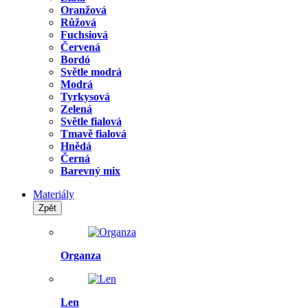
Oranžová
Růžová
Fuchsiová
Červená
Bordó
Světle modrá
Modrá
Tyrkysová
Zelená
Světle fialová
Tmavě fialová
Hnědá
Černá
Barevný mix
Materiály
Zpět
Organza
Len