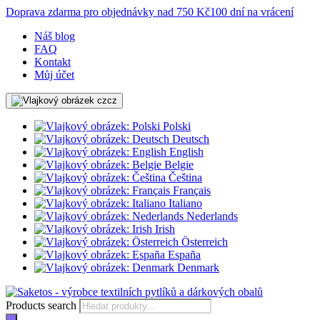
Doprava zdarma pro objednávky nad 750 Kč
100 dní na vrácení
Náš blog
FAQ
Kontakt
Můj účet
cz
Polski
Deutsch
English
Belgie
Čeština
Français
Italiano
Nederlands
Irish
Österreich
España
Denmark
Products search