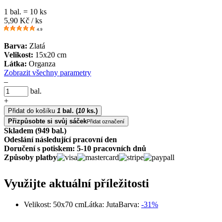
1 bal. = 10 ks
5,90
Kč / ks
4.9
Barva:
Zlatá
Velikost:
15x20 cm
Látka:
Organza
Zobrazit všechny parametry
–
bal.
+
Přidat do košíku
1
bal.
(
10
ks.)
Přizpůsobte si svůj sáček
Přidat označení
Skladem (949 bal.)
Odeslání následující pracovní den
Doručení s potiskem: 5-10 pracovních dnů
Způsoby platby
Využijte aktuální příležitosti
Velikost: 50x70 cm
Látka: Juta
Barva:
-31%