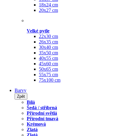
18x24 cm
20x27 cm
Velké pytle
22x30 cm
26x35 cm
30x40 cm
35x50 cm
40x55 cm
45x60 cm
50x65 cm
55x75 cm
75x100 cm
Barvy
Zpět
Bílá
Šedá / stříbrná
Přírodní světlá
Přírodní tmavá
Krémová
Zlatá
Zlatá