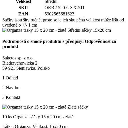
Velikost
Střední
SKU
ORB-1520-GXX-511
EAN
5902565681623
Sáčky jsou šity ručně, proto se jejich skutečná velikost může lišit od
uvedené o +/- 1 cm
Podrobnosti o shodě produktu s předpisy: Odpovědnost za
produkt
Saketos sp. z o.o.
Biedrzychowicka 2
59-921 Sieniawka, Polsko
1
Odhad
2
Návrhu
3
Kontakt
10 ks Organza sáčky 15 x 20 cm - zlaté
Látka: Organza, Velikost:
15x20 cm