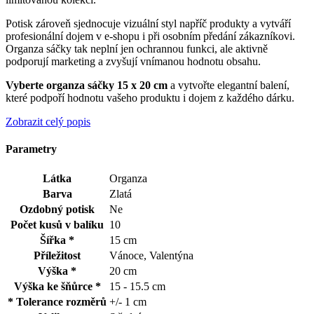
Potisk zároveň sjednocuje vizuální styl napříč produkty a vytváří
profesionální dojem v e-shopu i při osobním předání zákazníkovi.
Organza sáčky tak neplní jen ochrannou funkci, ale aktivně
podporují marketing a zvyšují vnímanou hodnotu obsahu.
Vyberte organza sáčky 15 x 20 cm
a vytvořte elegantní balení,
které podpoří hodnotu vašeho produktu i dojem z každého dárku.
Zobrazit celý popis
Parametry
Látka
Organza
Barva
Zlatá
Ozdobný potisk
Ne
Počet kusů v balíku
10
Šířka *
15 cm
Příležitost
Vánoce, Valentýna
Výška *
20 cm
Výška ke šňůrce *
15 - 15.5 cm
* Tolerance rozměrů
+/- 1 cm