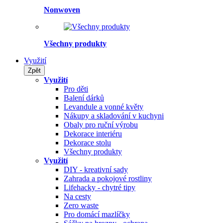
Nonwoven
Všechny produkty
Využití
Zpět
Využití
Pro děti
Balení dárků
Levandule a vonné květy
Nákupy a skladování v kuchyni
Obaly pro ruční výrobu
Dekorace interiéru
Dekorace stolu
Všechny produkty
Využití
DIY - kreativní sady
Zahrada a pokojové rostliny
Lifehacky - chytré tipy
Na cesty
Zero waste
Pro domácí mazlíčky