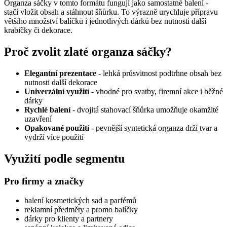
Organza sáčky v tomto formátu fungují jako samostatné balení -
stačí vložit obsah a stáhnout šňůrku. To výrazně urychluje přípravu
většího množství balíčků i jednotlivých dárků bez nutnosti další
krabičky či dekorace.
Proč zvolit zlaté organza sáčky?
Elegantní prezentace
- lehká průsvitnost podtrhne obsah bez
nutnosti další dekorace
Univerzální využití
- vhodné pro svatby, firemní akce i běžné
dárky
Rychlé balení
- dvojitá stahovací šňůrka umožňuje okamžité
uzavření
Opakované použití
- pevnější syntetická organza drží tvar a
vydrží více použití
Využití podle segmentu
Pro firmy a značky
balení kosmetických sad a parfémů
reklamní předměty a promo balíčky
dárky pro klienty a partnery