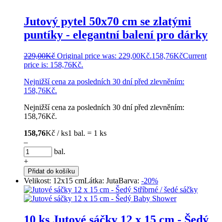
Jutový pytel 50x70 cm se zlatými
puntíky - elegantní balení pro dárky
229,00
Kč
Original price was: 229,00Kč.
158,76
Kč
Current
price is: 158,76Kč.
Nejnižší cena za posledních 30 dní před zlevněním:
158,76
Kč
.
Nejnižší cena za posledních 30 dní před zlevněním:
158,76
Kč
.
158,76
Kč / ks
1 bal. = 1 ks
–
bal.
+
Přidat do košíku
Velikost: 12x15 cm
Látka: Juta
Barva:
-20%
10 ks Jutové sáčky 12 x 15 cm - Šedý