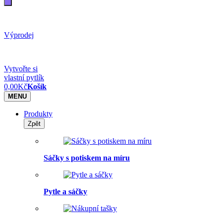
Výprodej
Vytvořte si
vlastní pytlík
0,00
Kč
Košík
MENU
Produkty
Zpět
Sáčky s potiskem na míru
Pytle a sáčky