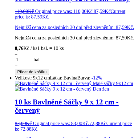
110,00
Kč
Original price was: 110,00Kč.
87,59
Kč
Current
price is: 87,59Kč.
Nejnižší cena za posledních 30 dní před zlevněním:
87,59
Kč
.
Nejnižší cena za posledních 30 dní před zlevněním:
87,59
Kč
.
8,76
Kč / ks
1 bal. = 10 ks
–
bal.
+
Přidat do košíku
Velikost: 9x12 cm
Látka: Bavlna
Barva:
-12%
10 ks Bavlněné Sáčky 9 x 12 cm -
červený
83,00
Kč
Original price was: 83,00Kč.
72,88
Kč
Current price
is: 72,88Kč.