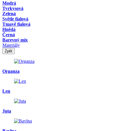
Modrá
Tyrkysová
Zelená
Světle fialová
Tmavě fialová
Hnědá
Černá
Barevný mix
Materiály
Zpět
Organza
Len
Juta
Bavlna