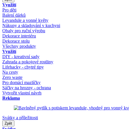
Využití
Pro děti
Balení dárků
Levandule a vonné květy
Nákupy a skladování v kuchyni
Obaly pro ruční výrobu
Dekorace interiéru
Dekorace stolu
Všechny produkty
Využití
DIY - kreativní sady
Zahrada a pokojové rostliny
Lifehacky - chytré tipy
Na cesty
Zero waste
Pro domácí mazlíčky
Sáčky na hrozny - ochrana
Vytvořit vlastní návrh
Reklama
Svátky a příležitosti
Zpět
Svátky