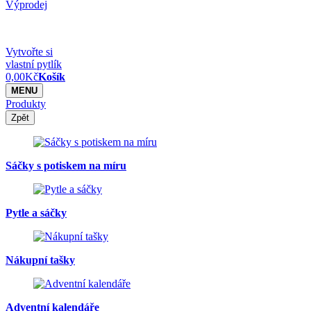
Výprodej
Vytvořte si
vlastní pytlík
0,00
Kč
Košík
MENU
Produkty
Zpět
Sáčky s potiskem na míru
Pytle a sáčky
Nákupní tašky
Adventní kalendáře