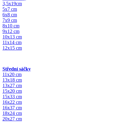
3,5x19cm
5x7 cm
6x8 cm
7x9 cm
8x10 cm
9x12 cm
10x13 cm
11x14 cm
12x15 cm
Střední sáčky
11x20 cm
13x18 cm
13x27 cm
15x20 cm
15x33 cm
16x22 cm
16x37 cm
18x24 cm
20x27 cm