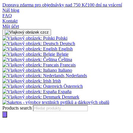
Doprava zdarma pro objednávky nad 750 Kč
100 dní na vrácení
Náš blog
FAQ
Kontakt
Můj účet
cz
Polski
Deutsch
English
Belgie
Čeština
Français
Italiano
Nederlands
Irish
Österreich
España
Denmark
Products search