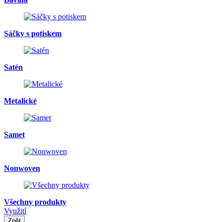
Sáčky s potiskem
Satén
Metalické
Samet
Nonwoven
Všechny produkty
Využití
Zpět