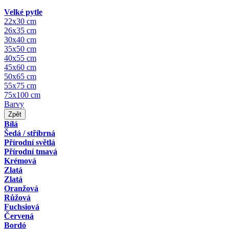
Velké pytle
22x30 cm
26x35 cm
30x40 cm
35x50 cm
40x55 cm
45x60 cm
50x65 cm
55x75 cm
75x100 cm
Barvy
Zpět
Bílá
Šedá / stříbrná
Přírodní světlá
Přírodní tmavá
Krémová
Zlatá
Zlatá
Oranžová
Růžová
Fuchsiová
Červená
Bordó