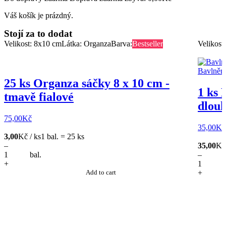
Váš košík je prázdný.
Stojí za to dodat
Velikost: 8x10 cm
Látka: Organza
Barva:
Bestseller
Velikost
25 ks Organza sáčky 8 x 10 cm -
1 ks 
tmavě fialové
dlouh
75,00
Kč
35,00
Kč
3,00
Kč / ks
1 bal. = 25 ks
–
35,00
Kč 
bal.
–
+
Add to cart
+