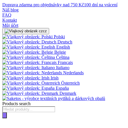
Doprava zdarma pro objednávky nad 750 Kč
100 dní na vrácení
Náš blog
FAQ
Kontakt
Můj účet
cz
Polski
Deutsch
English
Belgie
Čeština
Français
Italiano
Nederlands
Irish
Österreich
España
Denmark
Products search