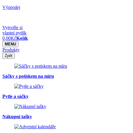
Výprodej
Vytvořte si
vlastní pytlík
0,00
Kč
Košík
MENU
Produkty
Zpět
Sáčky s potiskem na míru
Pytle a sáčky
Nákupní tašky