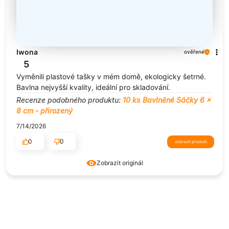
Iwona
ověřené
5
Vyměnili plastové tašky v mém domě, ekologicky šetrné.
Bavlna nejvyšší kvality, ideální pro skladování.
Recenze podobného produktu:
10 ks Bavlněné Sáčky 6 x
8 cm - přirozený
7/14/2026
0
0
zobrazit produkt
Zobrazit originál