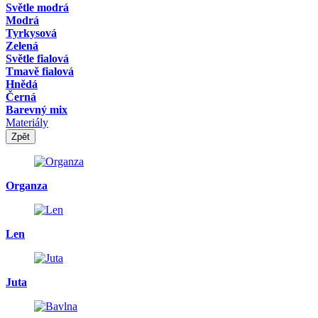
Světle modrá
Modrá
Tyrkysová
Zelená
Světle fialová
Tmavě fialová
Hnědá
Černá
Barevný mix
Materiály
Zpět
Organza
Len
Juta