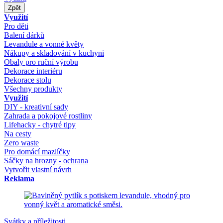
Zpět
Využití
Pro děti
Balení dárků
Levandule a vonné květy
Nákupy a skladování v kuchyni
Obaly pro ruční výrobu
Dekorace interiéru
Dekorace stolu
Všechny produkty
Využití
DIY - kreativní sady
Zahrada a pokojové rostliny
Lifehacky - chytré tipy
Na cesty
Zero waste
Pro domácí mazlíčky
Sáčky na hrozny - ochrana
Vytvořit vlastní návrh
Reklama
Svátky a příležitosti