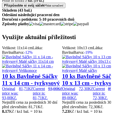
Přidat do košíku
1
bal.
(
10
ks.)
Přizpůsobte si svůj sáček
Přidat označení
Skladem (43 bal.)
Odeslání následující pracovní den
Doručení s potiskem: 5-10 pracovních dnů
Způsoby platby
Využijte aktuální příležitosti
Velikost: 11x14 cm
Látka:
Velikost: 10x13 cm
Látka:
Bavlna
Barva:
-12%
Bavlna
Barva:
-19%
10 ks Bavlněné Sáčky
10 ks Bavlněné Sáč
11 x 14 cm - tyrkysový
10 x 13 cm - tyrkys
Original
81,71
Kč
Current
93,00
Kč
Original
72,30
Kč
Current
89
price was:
price is:
price was:
price is:
93,00Kč.
81,71Kč.
89,00Kč.
72,30Kč.
Nejnižší cena za posledních 30 dní
Nejnižší cena za posledních 30 
před zlevněním:
81,71
Kč
.
před zlevněním:
72,30
Kč
.
8,17
Kč / ks
1 bal. = 10 ks
7,23
Kč / ks
1 bal. = 10 ks