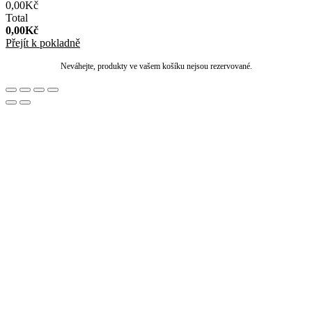
0,00
Kč
Total
0,00
Kč
Přejít k pokladně
Neváhejte, produkty ve vašem košíku nejsou rezervované.