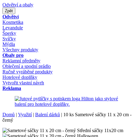
Odvětví a obaly
Zpět
Odvětví
Kosmetika
Levandule
Šperky
Svíčky
Mýdla
Všechny produkty
Obaly pro
Reklamní předměty
Oblečení a spodní prádlo
Ručně vyráběné produkty
Hotelové doplňky
Vytvořit vlastní návrh
Reklama
Domů
|
Využití
|
Balení dárků
|
10 ks Sametové sáčky 11 x 20 cm -
černý