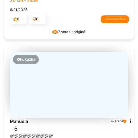
30 cm - zlaté
6/21/2026
0
0
zobrazit produkt
Zobrazit originál
ukázka
Manuela
ověřené
5
💯💯💯💯💯💯💯💯💯💯