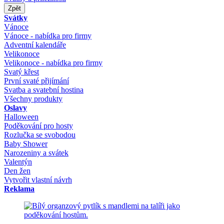
Zpět
Svátky
Vánoce
Vánoce - nabídka pro firmy
Adventní kalendáře
Velikonoce
Velikonoce - nabídka pro firmy
Svatý křest
První svaté přijímání
Svatba a svatební hostina
Všechny produkty
Oslavy
Halloween
Poděkování pro hosty
Rozlučka se svobodou
Baby Shower
Narozeniny a svátek
Valentýn
Den žen
Vytvořit vlastní návrh
Reklama