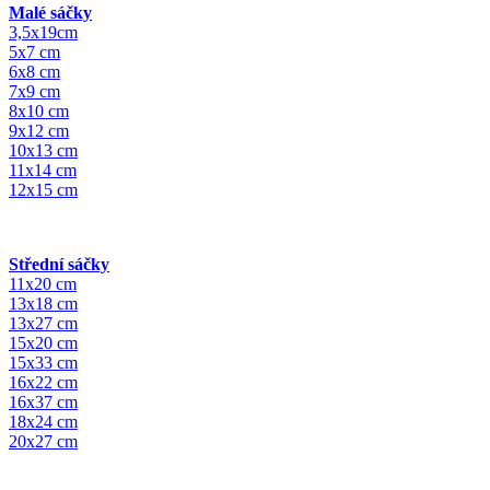
Malé sáčky
3,5x19cm
5x7 cm
6x8 cm
7x9 cm
8x10 cm
9x12 cm
10x13 cm
11x14 cm
12x15 cm
Střední sáčky
11x20 cm
13x18 cm
13x27 cm
15x20 cm
15x33 cm
16x22 cm
16x37 cm
18x24 cm
20x27 cm