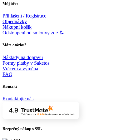
Můj účet
Přihlášení / Registrace
Objednávky
Nákupní košík
Odstoupení od smlouvy zde 📝
Máte otázku?
Náklady na dopravu
Formy platby v Saketos
Vrácení a výměna
FAQ
Kontakt
Kontaktujte nás
4.9
Založeno na
12 956
hodnocení
ze všech dob
Bezpečný nákup s SSL