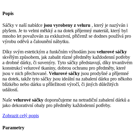
Popis
Sáčky v naší nabídce
jsou vyrobeny z veluru
, který je nazýván i
plyšem. Je to velmi měkký a na dotek příjemný materiál, který byl
mnoho let považován za exkluzivní, přičemž se dodnes používá pro
výrobu oděvů a čalounění nábytku.
Díky svým estetickým a funkčním výhodám jsou
velurové sáčky
skvělým způsobem, jak zabalit různé předměty každodenní potřeby
a drobné dárky, či suvenýry. Tyto sáčky představují, díky trvanlivém
konstrukcí velurové tkaniny, dobrou ochranu pro předměty, které
jsou v nich přechované.
Velurové sáčky
jsou prodyšné a příjemné
na dotek, takže tyto sáčky jsou ideální na zabalení dárku pro někoho
blízkého nebo dárku u příležitosti výročí, či jiných důležitých
událostí.
Naše
velurové sáčky
doporučujeme na netradiční zabalení dárků a
jako dekorativní obaly pro předměty každodenní potřeby.
Zobrazit celý popis
Parametry