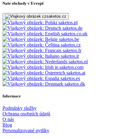
Naše obchody v Evropě
saketos.cz
saketos.pl
saketos.de
saketos.co.uk
saketos.be
saketos.cz
saketos.fr
saketos.it
saketos.nl
ie.saketos.com
saketos.at
saketos.es
saketos.dk
Informace
Podmínky služby
Ochrana osobních údajů
O nás
Blog
Personalizované pytlíky