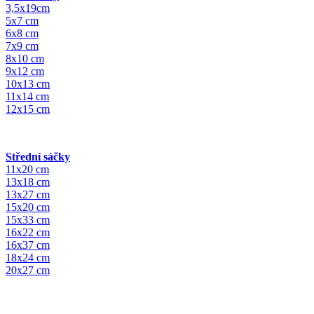
3,5x19cm
5x7 cm
6x8 cm
7x9 cm
8x10 cm
9x12 cm
10x13 cm
11x14 cm
12x15 cm
Střední sáčky
11x20 cm
13x18 cm
13x27 cm
15x20 cm
15x33 cm
16x22 cm
16x37 cm
18x24 cm
20x27 cm