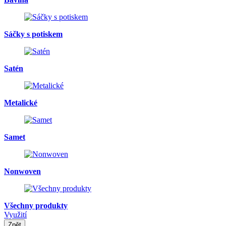
Sáčky s potiskem
Satén
Metalické
Samet
Nonwoven
Všechny produkty
Využití
Zpět