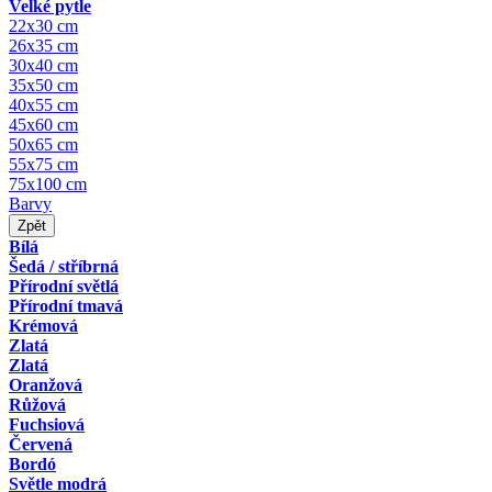
Velké pytle
22x30 cm
26x35 cm
30x40 cm
35x50 cm
40x55 cm
45x60 cm
50x65 cm
55x75 cm
75x100 cm
Barvy
Zpět
Bílá
Šedá / stříbrná
Přírodní světlá
Přírodní tmavá
Krémová
Zlatá
Zlatá
Oranžová
Růžová
Fuchsiová
Červená
Bordó
Světle modrá