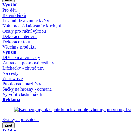
Využití
Pro děti
Balení dárků
Levandule a vonné květy
Nákupy a skladování v kuchyni
Obaly pro ruční výrobu
Dekorace interiéru
Dekorace stolu
Všechny produkty
Využití
DIY - kreativní sady
Zahrada a pokojové rostliny
Lifehacky - chytré tipy
Na cesty
Zero waste
Pro domácí mazlíčky
Sáčky na hrozny - ochrana
Vytvořit vlastní návrh
Reklama
Svátky a příležitosti
Zpět
Svátky