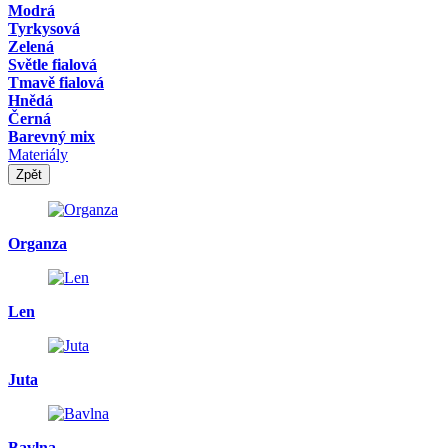
Modrá
Tyrkysová
Zelená
Světle fialová
Tmavě fialová
Hnědá
Černá
Barevný mix
Materiály
Zpět
Organza
Len
Juta
Bavlna