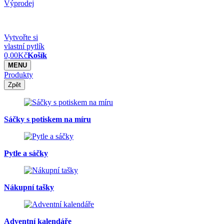
Výprodej
Vytvořte si
vlastní pytlík
0,00
Kč
Košík
MENU
Produkty
Zpět
Sáčky s potiskem na míru
Pytle a sáčky
Nákupní tašky
Adventní kalendáře