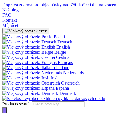
Doprava zdarma pro objednávky nad 750 Kč
100 dní na vrácení
Náš blog
FAQ
Kontakt
Můj účet
cz
Polski
Deutsch
English
Belgie
Čeština
Français
Italiano
Nederlands
Irish
Österreich
España
Denmark
Products search