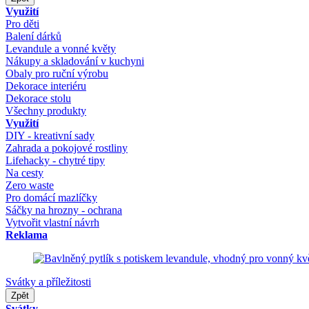
Využití
Pro děti
Balení dárků
Levandule a vonné květy
Nákupy a skladování v kuchyni
Obaly pro ruční výrobu
Dekorace interiéru
Dekorace stolu
Všechny produkty
Využití
DIY - kreativní sady
Zahrada a pokojové rostliny
Lifehacky - chytré tipy
Na cesty
Zero waste
Pro domácí mazlíčky
Sáčky na hrozny - ochrana
Vytvořit vlastní návrh
Reklama
Svátky a příležitosti
Zpět
Svátky