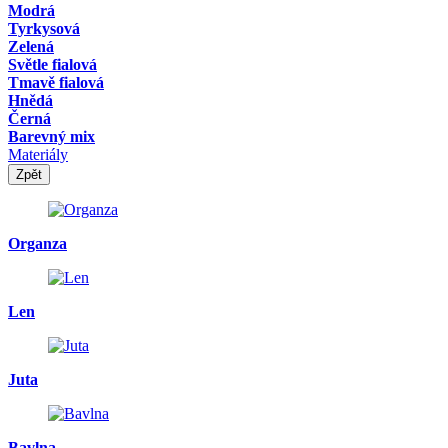
Modrá
Tyrkysová
Zelená
Světle fialová
Tmavě fialová
Hnědá
Černá
Barevný mix
Materiály
Zpět
Organza
Len
Juta
Bavlna