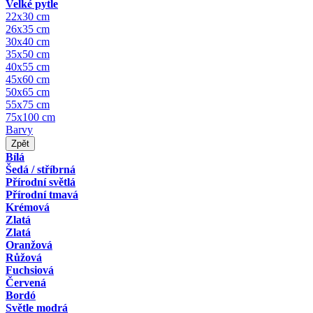
Velké pytle
22x30 cm
26x35 cm
30x40 cm
35x50 cm
40x55 cm
45x60 cm
50x65 cm
55x75 cm
75x100 cm
Barvy
Zpět
Bílá
Šedá / stříbrná
Přírodní světlá
Přírodní tmavá
Krémová
Zlatá
Zlatá
Oranžová
Růžová
Fuchsiová
Červená
Bordó
Světle modrá