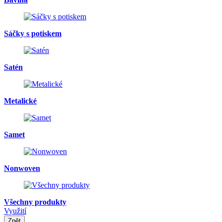
Sáčky s potiskem
Satén
Metalické
Samet
Nonwoven
Všechny produkty
Využití
Zpět