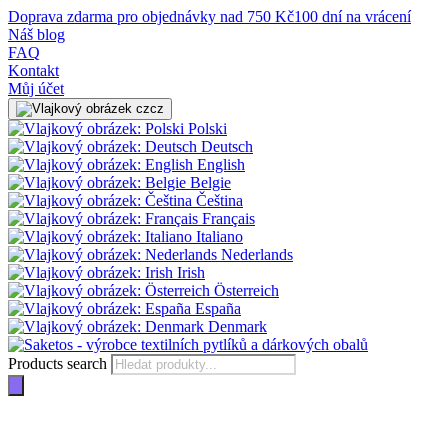
Doprava zdarma pro objednávky nad 750 Kč
100 dní na vrácení
Náš blog
FAQ
Kontakt
Můj účet
cz
Polski
Deutsch
English
Belgie
Čeština
Français
Italiano
Nederlands
Irish
Österreich
España
Denmark
Products search