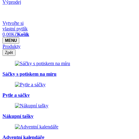
Výprodej
Vytvořte si
vlastní pytlík
0,00
Kč
Košík
MENU
Produkty
Zpět
Sáčky s potiskem na míru
Pytle a sáčky
Nákupní tašky
Adventní kalendáře