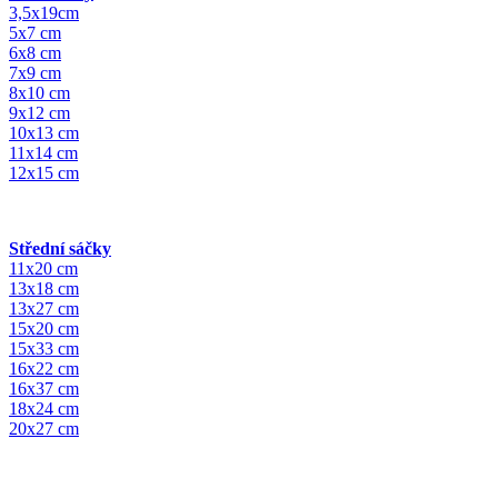
3,5x19cm
5x7 cm
6x8 cm
7x9 cm
8x10 cm
9x12 cm
10x13 cm
11x14 cm
12x15 cm
Střední sáčky
11x20 cm
13x18 cm
13x27 cm
15x20 cm
15x33 cm
16x22 cm
16x37 cm
18x24 cm
20x27 cm