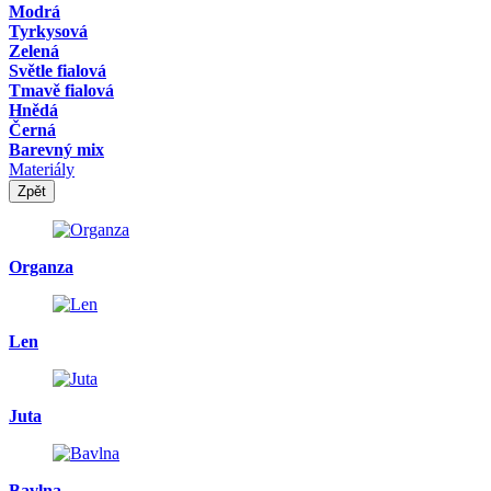
Modrá
Tyrkysová
Zelená
Světle fialová
Tmavě fialová
Hnědá
Černá
Barevný mix
Materiály
Zpět
Organza
Len
Juta
Bavlna