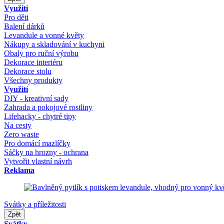
Využití
Pro děti
Balení dárků
Levandule a vonné květy
Nákupy a skladování v kuchyni
Obaly pro ruční výrobu
Dekorace interiéru
Dekorace stolu
Všechny produkty
Využití
DIY - kreativní sady
Zahrada a pokojové rostliny
Lifehacky - chytré tipy
Na cesty
Zero waste
Pro domácí mazlíčky
Sáčky na hrozny - ochrana
Vytvořit vlastní návrh
Reklama
Svátky a příležitosti
Zpět
Svátky