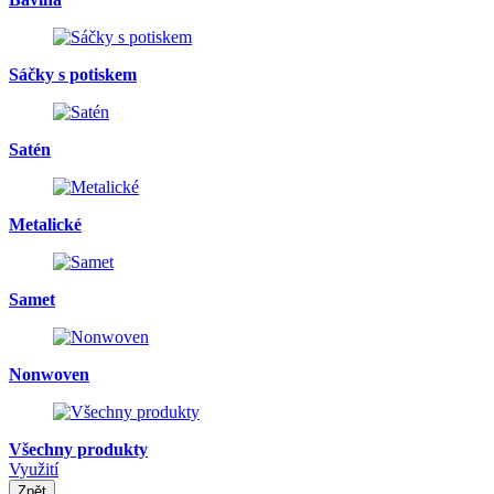
Sáčky s potiskem
Satén
Metalické
Samet
Nonwoven
Všechny produkty
Využití
Zpět