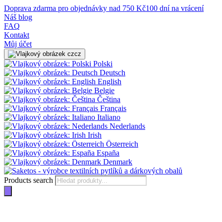
Doprava zdarma pro objednávky nad 750 Kč
100 dní na vrácení
Náš blog
FAQ
Kontakt
Můj účet
cz
Polski
Deutsch
English
Belgie
Čeština
Français
Italiano
Nederlands
Irish
Österreich
España
Denmark
Products search