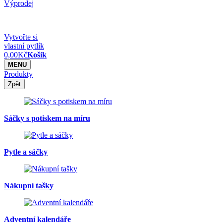
Výprodej
Vytvořte si
vlastní pytlík
0,00
Kč
Košík
MENU
Produkty
Zpět
Sáčky s potiskem na míru
Pytle a sáčky
Nákupní tašky
Adventní kalendáře