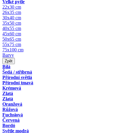
Velké pytle
22x30 cm
26x35 cm
30x40 cm
35x50 cm
40x55 cm
45x60 cm
50x65 cm
55x75 cm
75x100 cm
Barvy
Zpět
Bílá
Šedá / stříbrná
Přírodní světlá
Přírodní tmavá
Krémová
Zlatá
Zlatá
Oranžová
Růžová
Fuchsiová
Červená
Bordó
Světle modrá