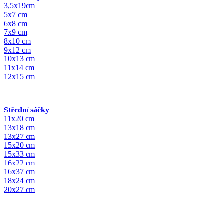
3,5x19cm
5x7 cm
6x8 cm
7x9 cm
8x10 cm
9x12 cm
10x13 cm
11x14 cm
12x15 cm
Střední sáčky
11x20 cm
13x18 cm
13x27 cm
15x20 cm
15x33 cm
16x22 cm
16x37 cm
18x24 cm
20x27 cm