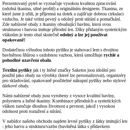
Prezentovaný pytel se vyznačuje vysokou kvalitou zpracování
(odolná tkanina, silné prošití) a originálním designem. Tkanina, ze
které jsme ji ušili, je příjemná na dotek a zajišťuje dobrou cirkulaci
vzduchu. Je také velmi pevný a odolný proti stírání a pomačkání.
Zde nabízené obaly z tkaniny obsahující bavlnu, která svou
strukturou i barvou imituje přírodní len. Díky přidaným syntetickým
vláknům je tento obal skutečně
odolný a lze jej používat
opakovaně!
Dodatečnou výhodou tohoto pytlíku je stahovací lem s dvojitou
bavlněnou šňůrou s ozdobnou vazbou, která umožňuje
rychlé a
pohodlné uzavření obalu
.
Textilní pytlíky
jak i ty lněné značky Saketos jsou ideální pro
použití jako obaly na výrobky (které lze personalizovat), organizéry
pro skladování, opakovaně použitelné nákupní pytlíky nebo stylové
dárkové obaly.
Námi nabízené obaly jsou vyrobeny z vysoce kvalitní bavlny,
polyesteru a lněné tkaniny. Kombinace přírodních a syntetických
vláken zaručuje dlouhou životnost a pevnost, jakož i vysokou
odolnost proti roztažení a stírání.
V nabídce našeho obchodu najdete levné pytlíky z látky imitující len
- jeho barvu a strukturu/vazbu (bavlněná látka s přídavkem