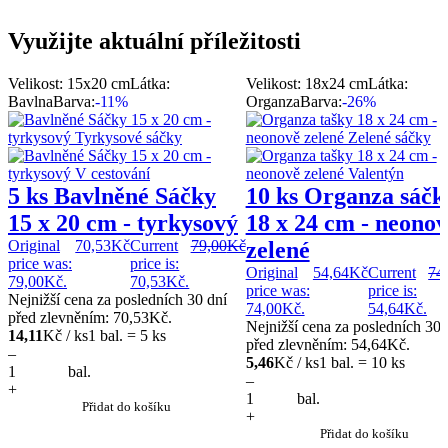
Využijte aktuální příležitosti
Velikost: 15x20 cm
Látka:
Velikost: 18x24 cm
Látka:
Bavlna
Barva:
-11%
Organza
Barva:
-26%
5 ks Bavlněné Sáčky
10 ks Organza sáčk
15 x 20 cm - tyrkysový
18 x 24 cm - neonov
Original
70,53
Kč
Current
79,00
Kč
zelené
price was:
price is:
Original
54,64
Kč
Current
74
79,00Kč.
70,53Kč.
price was:
price is:
Nejnižší cena za posledních 30 dní
74,00Kč.
54,64Kč.
před zlevněním:
70,53
Kč
.
Nejnižší cena za posledních 30 
14,11
Kč / ks
1 bal. = 5 ks
před zlevněním:
54,64
Kč
.
–
5,46
Kč / ks
1 bal. = 10 ks
bal.
–
+
bal.
Přidat do košíku
+
Přidat do košíku