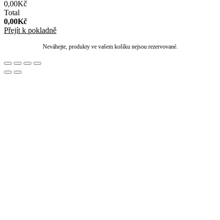
0,00
Kč
Total
0,00
Kč
Přejít k pokladně
Neváhejte, produkty ve vašem košíku nejsou rezervované.