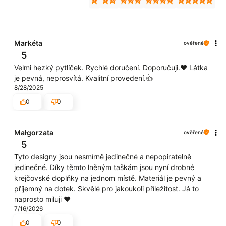
Markéta
ověřené
5
Velmi hezký pytlíček. Rychlé doručení. Doporučuji.❤️ Látka
je pevná, neprosvítá. Kvalitní provedení.👍️
8/28/2025
0
0
Małgorzata
ověřené
5
Tyto designy jsou nesmírně jedinečné a nepopiratelně
jedinečné. Díky těmto lněným taškám jsou nyní drobné
krejčovské doplňky na jednom místě. Materiál je pevný a
příjemný na dotek. Skvělé pro jakoukoli příležitost. Já to
naprosto miluji ❤️
7/16/2026
0
0