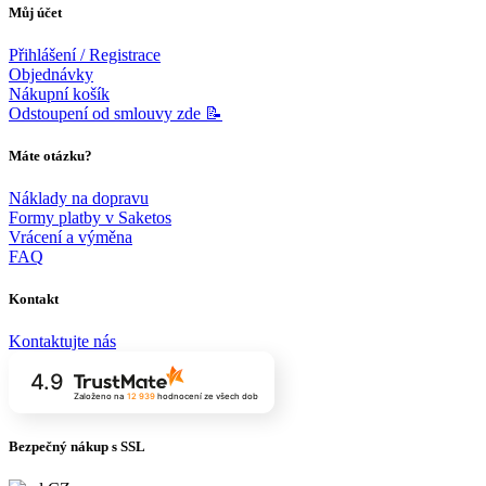
Můj účet
Přihlášení / Registrace
Objednávky
Nákupní košík
Odstoupení od smlouvy zde 📝
Máte otázku?
Náklady na dopravu
Formy platby v Saketos
Vrácení a výměna
FAQ
Kontakt
Kontaktujte nás
4.9
Založeno na
12 939
hodnocení
ze všech dob
Bezpečný nákup s SSL