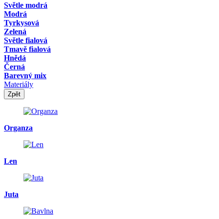
Světle modrá
Modrá
Tyrkysová
Zelená
Světle fialová
Tmavě fialová
Hnědá
Černá
Barevný mix
Materiály
Zpět
Organza
Len
Juta