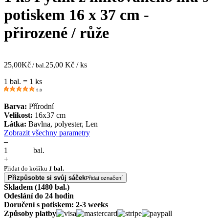
potiskem 16 x 37 cm -
přirozené / růže
25,00
Kč
25,00
Kč / ks
/ bal.
1 bal. = 1 ks
5.0
Barva:
Přírodní
Velikost:
16x37 cm
Látka:
Bavlna, polyester, Len
Zobrazit všechny parametry
–
bal.
+
Přidat do košíku
1
bal.
Přizpůsobte si svůj sáček
Přidat označení
Skladem (1480 bal.)
Odeslání do 24 hodin
Doručení s potiskem: 2-3 weeks
Způsoby platby