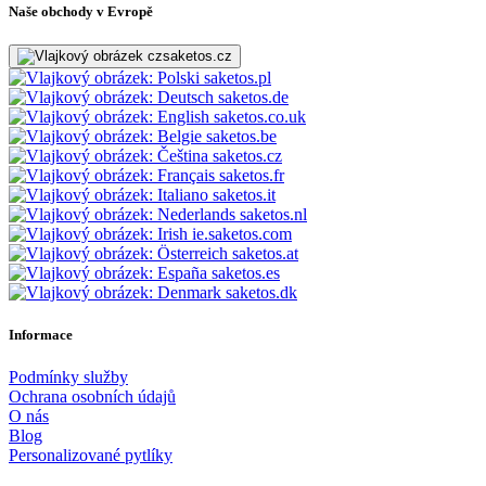
Naše obchody v Evropě
saketos.cz
saketos.pl
saketos.de
saketos.co.uk
saketos.be
saketos.cz
saketos.fr
saketos.it
saketos.nl
ie.saketos.com
saketos.at
saketos.es
saketos.dk
Informace
Podmínky služby
Ochrana osobních údajů
O nás
Blog
Personalizované pytlíky