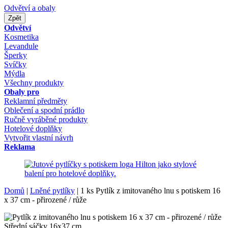
Odvětví a obaly
Zpět
Odvětví
Kosmetika
Levandule
Šperky
Svíčky
Mýdla
Všechny produkty
Obaly pro
Reklamní předměty
Oblečení a spodní prádlo
Ručně vyráběné produkty
Hotelové doplňky
Vytvořit vlastní návrh
Reklama
Domů
|
Lněné pytlíky
|
1 ks Pytlík z imitovaného lnu s potiskem 16
x 37 cm - přirozené / růže