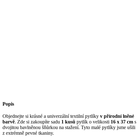
Popis
Objednejte si krásné a univerzální textilní pytlíky
v přírodní lněné
barvě
. Zde si zakoupíte sadu
1 kusů
pytlík o velikosti
16 x 37 cm
s
dvojitou bavlněnou šňůrkou na stažení. Tyto malé pytlíky jsme ušili
z extrémně pevné tkaniny.