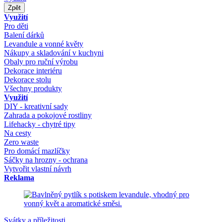
Zpět
Využití
Pro děti
Balení dárků
Levandule a vonné květy
Nákupy a skladování v kuchyni
Obaly pro ruční výrobu
Dekorace interiéru
Dekorace stolu
Všechny produkty
Využití
DIY - kreativní sady
Zahrada a pokojové rostliny
Lifehacky - chytré tipy
Na cesty
Zero waste
Pro domácí mazlíčky
Sáčky na hrozny - ochrana
Vytvořit vlastní návrh
Reklama
Svátky a příležitosti