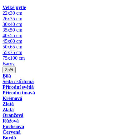
Velké pytle
22x30 cm
26x35 cm
30x40 cm
35x50 cm
40x55 cm
45x60 cm
50x65 cm
55x75 cm
75x100 cm
Barvy
Zpět
Bílá
Šedá / stříbrná
Přírodní světlá
Přírodní tmavá
Krémová
Zlatá
Zlatá
Oranžová
Růžová
Fuchsiová
Červená
Bordó