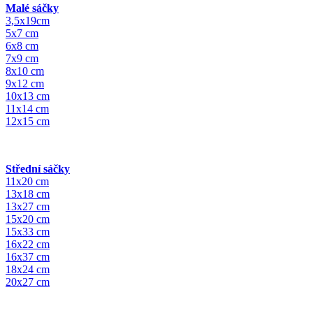
Malé sáčky
3,5x19cm
5x7 cm
6x8 cm
7x9 cm
8x10 cm
9x12 cm
10x13 cm
11x14 cm
12x15 cm
Střední sáčky
11x20 cm
13x18 cm
13x27 cm
15x20 cm
15x33 cm
16x22 cm
16x37 cm
18x24 cm
20x27 cm