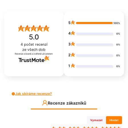
5
100%
4
0%
5.0
3
4
počet recenzí
0%
ze všech dob
Recenze získané a ověřené uživatelem
2
0%
1
0%
Jak sbíráme recenze?
Recenze zákazníků
Vymazat
Hledat