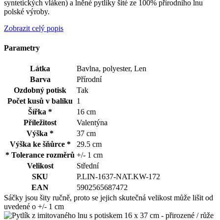
syntetických vláken) a lněné pytlíky šité ze 100% přírodního lnu
polské výroby.
Zobrazit celý popis
Parametry
Látka
Bavlna, polyester, Len
Barva
Přírodní
Ozdobný potisk
Tak
Počet kusů v balíku
1
Šířka *
16 cm
Příležitost
Valentýna
Výška *
37 cm
Výška ke šňůrce *
29.5 cm
* Tolerance rozměrů
+/- 1 cm
Velikost
Střední
SKU
P.LIN-1637-NAT.KW-172
EAN
5902565687472
Sáčky jsou šity ručně, proto se jejich skutečná velikost může lišit od
uvedené o +/- 1 cm