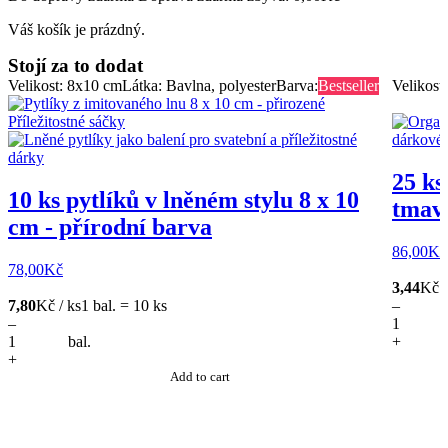
Váš košík je prázdný.
Stojí za to dodat
Velikost: 8x10 cm
Látka: Bavlna, polyester
Barva:
Bestseller
Velikost
25 ks
10 ks pytlíků v lněném stylu 8 x 10
tmavě
cm - přírodní barva
86,00
Kč
78,00
Kč
3,44
Kč /
7,80
Kč / ks
1 bal. = 10 ks
–
–
bal.
+
+
Add to cart