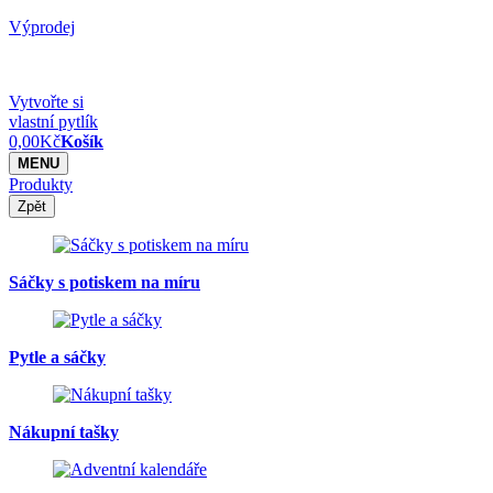
Výprodej
Vytvořte si
vlastní pytlík
0,00
Kč
Košík
MENU
Produkty
Zpět
Sáčky s potiskem na míru
Pytle a sáčky
Nákupní tašky