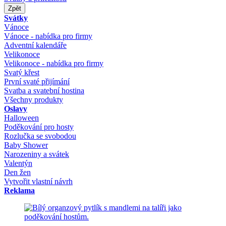
Zpět
Svátky
Vánoce
Vánoce - nabídka pro firmy
Adventní kalendáře
Velikonoce
Velikonoce - nabídka pro firmy
Svatý křest
První svaté přijímání
Svatba a svatební hostina
Všechny produkty
Oslavy
Halloween
Poděkování pro hosty
Rozlučka se svobodou
Baby Shower
Narozeniny a svátek
Valentýn
Den žen
Vytvořit vlastní návrh
Reklama