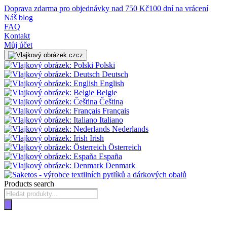
Doprava zdarma pro objednávky nad 750 Kč
100 dní na vrácení
Náš blog
FAQ
Kontakt
Můj účet
cz
Polski
Deutsch
English
Belgie
Čeština
Français
Italiano
Nederlands
Irish
Österreich
España
Denmark
Products search