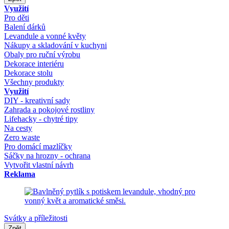
Využití
Pro děti
Balení dárků
Levandule a vonné květy
Nákupy a skladování v kuchyni
Obaly pro ruční výrobu
Dekorace interiéru
Dekorace stolu
Všechny produkty
Využití
DIY - kreativní sady
Zahrada a pokojové rostliny
Lifehacky - chytré tipy
Na cesty
Zero waste
Pro domácí mazlíčky
Sáčky na hrozny - ochrana
Vytvořit vlastní návrh
Reklama
Svátky a příležitosti
Zpět