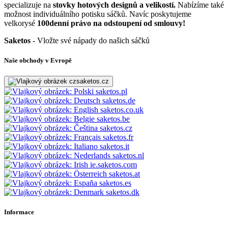
specializuje na
stovky hotových designů a velikostí.
Nabízíme také
možnost individuálního potisku sáčků. Navíc poskytujeme
velkorysé
100denní právo na odstoupení od smlouvy!
Saketos
- Vložte své nápady do našich sáčků
Naše obchody v Evropě
saketos.cz
saketos.pl
saketos.de
saketos.co.uk
saketos.be
saketos.cz
saketos.fr
saketos.it
saketos.nl
ie.saketos.com
saketos.at
saketos.es
saketos.dk
Informace