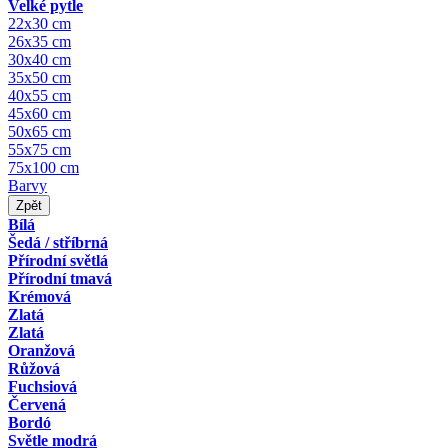
Velké pytle
22x30 cm
26x35 cm
30x40 cm
35x50 cm
40x55 cm
45x60 cm
50x65 cm
55x75 cm
75x100 cm
Barvy
Zpět
Bílá
Šedá / stříbrná
Přírodní světlá
Přírodní tmavá
Krémová
Zlatá
Zlatá
Oranžová
Růžová
Fuchsiová
Červená
Bordó
Světle modrá