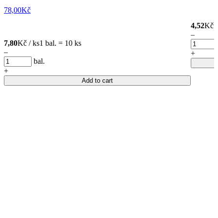
78,00
Kč
4,52
Kč /
–
7,80
Kč / ks
1 bal. = 10 ks
–
+
bal.
+
Add to cart