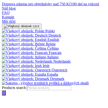
Doprava zdarma pro objednávky nad 750 Kč
100 dní na vrácení
Náš blog
FAQ
Kontakt
Můj účet
cz
Polski
Deutsch
English
Belgie
Čeština
Français
Italiano
Nederlands
Irish
Österreich
España
Denmark
Products search