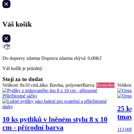
Váš košík
Do dopravy zdarma Doprava zdarma zbývá:
0,00
Kč
Váš košík je prázdný.
Stojí za to dodat
Velikost: 8x10 cm
Látka: Bavlna, polyester
Barva:
Bestseller
Velikost
25 ks
tmavě
10 ks pytlíků v lněném stylu 8 x 10
cm - přírodní barva
113,00
K