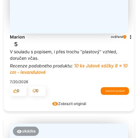
Marion
ověřené
5
V souladu s popisem, i přes trochu "plastový" vzhled,
doručen včas.
Recenze podobného produktu:
10 ks Jutové sáčky 8 x 10
cm - levandulové
7/20/2026
0
0
zobrazit produkt
Zobrazit originál
ukázka