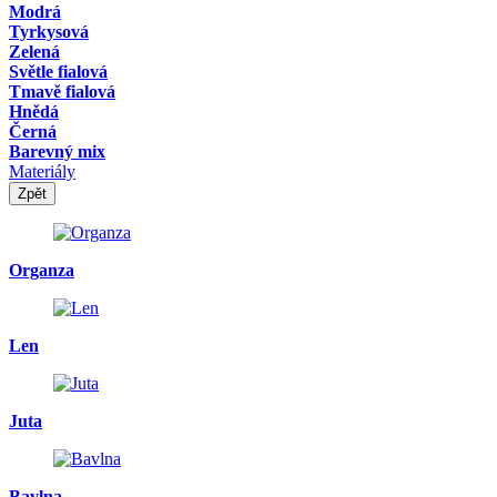
Modrá
Tyrkysová
Zelená
Světle fialová
Tmavě fialová
Hnědá
Černá
Barevný mix
Materiály
Zpět
Organza
Len
Juta
Bavlna