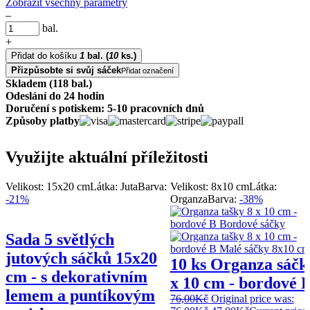
Zobrazit všechny parametry
–
bal.
+
Přidat do košíku
1
bal.
(
10
ks.)
Přizpůsobte si svůj sáček
Přidat označení
Skladem (118 bal.)
Odeslání do 24 hodin
Doručení s potiskem: 5-10 pracovních dnů
Způsoby platby
Využijte aktuální příležitosti
Velikost: 15x20 cm
Látka: Juta
Barva:
Velikost: 8x10 cm
Látka:
-21%
Organza
Barva:
-38%
Sada 5 světlých
jutových sáčků 15x20
10 ks Organza sáčk
cm - s dekorativním
x 10 cm - bordové 
lemem a puntíkovým
76,00
Kč
Original price was: