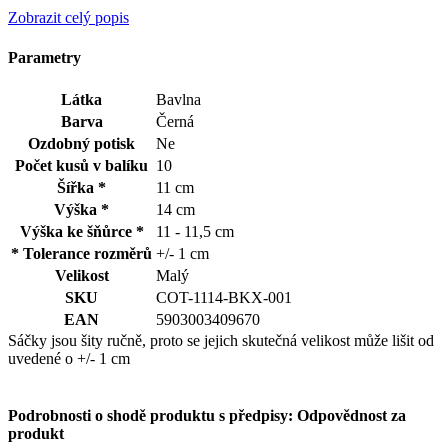
Zobrazit celý popis
Parametry
Látka
Bavlna
Barva
Černá
Ozdobný potisk
Ne
Počet kusů v balíku
10
Šířka *
11 cm
Výška *
14 cm
Výška ke šňůrce *
11 - 11,5 cm
* Tolerance rozměrů
+/- 1 cm
Velikost
Malý
SKU
COT-1114-BKX-001
EAN
5903003409670
Sáčky jsou šity ručně, proto se jejich skutečná velikost může lišit od
uvedené o +/- 1 cm
Podrobnosti o shodě produktu s předpisy: Odpovědnost za
produkt