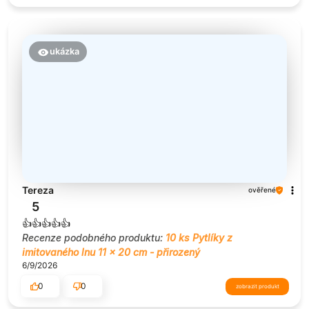
ukázka
Tereza
ověřené
5
👍️👍️👍️👍️👍️
Recenze podobného produktu:
10 ks Pytlíky z
imitovaného lnu 11 x 20 cm - přirozený
6/9/2026
0
0
zobrazit produkt