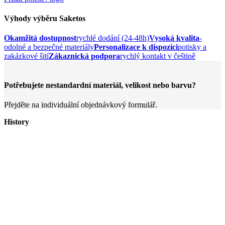
Výhody výběru Saketos
Okamžitá dostupnost
rychlé dodání (24-48h)
Vysoká kvalita
-
odolné a bezpečné materiály
Personalizace k dispozici
potisky a
zakázkové šití
Zákaznická podpora
rychlý kontakt v češtině
Potřebujete nestandardní materiál, velikost nebo barvu?
Přejděte na individuální objednávkový formulář.
History