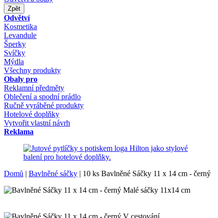
Zpět
Odvětví
Kosmetika
Levandule
Šperky
Svíčky
Mýdla
Všechny produkty
Obaly pro
Reklamní předměty
Oblečení a spodní prádlo
Ručně vyráběné produkty
Hotelové doplňky
Vytvořit vlastní návrh
Reklama
Domů
|
Bavlněné sáčky
|
10 ks Bavlněné Sáčky 11 x 14 cm - černý