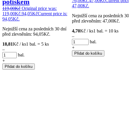
potiskem
76,00Kč.
47,00
Kč
Current price 
47,00Kč.
119,00
Kč
Original price was:
119,00Kč.
94,05
Kč
Current price is:
Nejnižší cena za posledních 30 
94,05Kč.
před zlevněním:
47,00
Kč
.
Nejnižší cena za posledních 30 dní
4,70
Kč / ks
1 bal. = 10 ks
před zlevněním:
94,05
Kč
.
–
bal.
18,81
Kč / ks
1 bal. = 5 ks
+
–
Přidat do košíku
bal.
+
Přidat do košíku