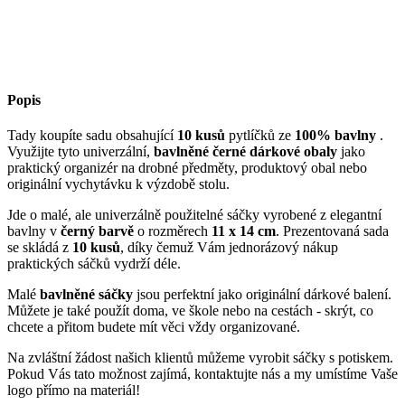
Popis
Tady koupíte sadu obsahující
10 kusů
pytlíčků ze
100% bavlny
.
Využijte tyto univerzální,
bavlněné černé dárkové obaly
jako
praktický organizér na drobné předměty, produktový obal nebo
originální vychytávku k výzdobě stolu.
Jde o malé, ale univerzálně použitelné sáčky vyrobené z elegantní
bavlny v
černý barvě
o rozměrech
11 x 14 cm
. Prezentovaná sada
se skládá z
10 kusů
, díky čemuž Vám jednorázový nákup
praktických sáčků vydrží déle.
Malé
bavlněné sáčky
jsou perfektní jako originální dárkové balení.
Můžete je také použít doma, ve škole nebo na cestách - skrýt, co
chcete a přitom budete mít věci vždy organizované.
Na zvláštní žádost našich klientů můžeme vyrobit sáčky s potiskem.
Pokud Vás tato možnost zajímá, kontaktujte nás a my umístíme Vaše
logo přímo na materiál!