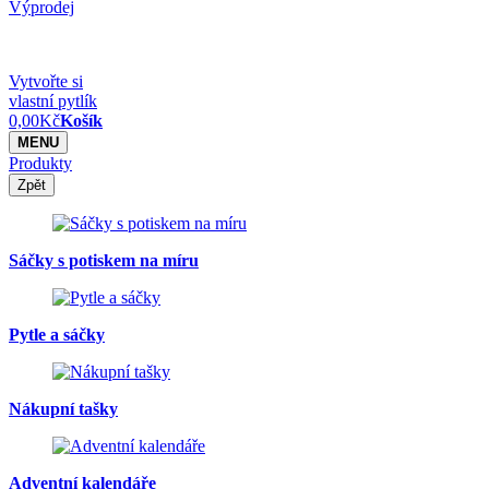
Výprodej
Vytvořte si
vlastní pytlík
0,00
Kč
Košík
MENU
Produkty
Zpět
Sáčky s potiskem na míru
Pytle a sáčky
Nákupní tašky
Adventní kalendáře