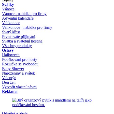
Svátky
Vánoce
Vánoce - nabídka pro firmy
Adventní kalendáře
Velikonoce
Velikonoce - nabídka pro firmy
Svatý křest
První svaté přijímání
Svatba a svatební hostina
Všechny produkty
Oslavy
Halloween
Poděkování pro hosty
Rozlučka se svobodou
Baby Shower
Narozeniny a svátek
Valentýn
Den žen
Vytvořit vlastní návrh
Reklama
Odvětví a obaly