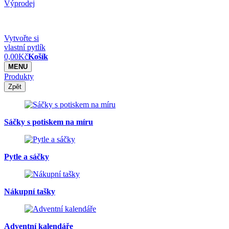
Výprodej
Vytvořte si
vlastní pytlík
0,00
Kč
Košík
MENU
Produkty
Zpět
Sáčky s potiskem na míru
Pytle a sáčky
Nákupní tašky
Adventní kalendáře