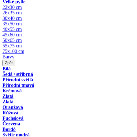
Velké pytle
22x30 cm
26x35 cm
30x40 cm
35x50 cm
40x55 cm
45x60 cm
50x65 cm
55x75 cm
75x100 cm
Barvy
Zpět
Bílá
Šedá / stříbrná
Přírodní světlá
Přírodní tmavá
Krémová
Zlatá
Zlatá
Oranžová
Růžová
Fuchsiová
Červená
Bordó
Světle modrá