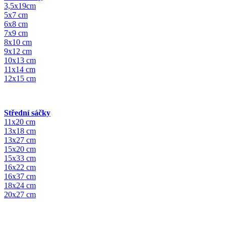
3,5x19cm
5x7 cm
6x8 cm
7x9 cm
8x10 cm
9x12 cm
10x13 cm
11x14 cm
12x15 cm
Střední sáčky
11x20 cm
13x18 cm
13x27 cm
15x20 cm
15x33 cm
16x22 cm
16x37 cm
18x24 cm
20x27 cm