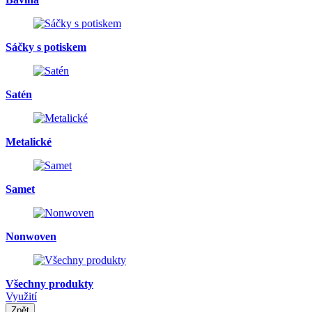
Sáčky s potiskem
Satén
Metalické
Samet
Nonwoven
Všechny produkty
Využití
Zpět