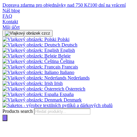
Doprava zdarma pro objednávky nad 750 Kč
100 dní na vrácení
Náš blog
FAQ
Kontakt
Můj účet
cz
Polski
Deutsch
English
Belgie
Čeština
Français
Italiano
Nederlands
Irish
Österreich
España
Denmark
Products search