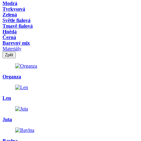
Modrá
Tyrkysová
Zelená
Světle fialová
Tmavě fialová
Hnědá
Černá
Barevný mix
Materiály
Zpět
Organza
Len
Juta
Bavlna