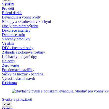
Využití
Pro děti
Balení dárků
Levandule a vonné květy
Nákupy a skladování v kuchyni
Obaly pro ruční výrobu
Dekorace interiéru
Dekorace stolu
Všechny produkty
Využití
DIY - kreativní sady
Zahrada a pokojové rostliny
Lifehacky - chytré tipy
Na cesty
Zero waste
Pro domácí mazlíčky
Sáčky na hrozny - ochrana
Vytvořit vlastní návrh
Reklama
Svátky a příležitosti
Zpět
Svátky