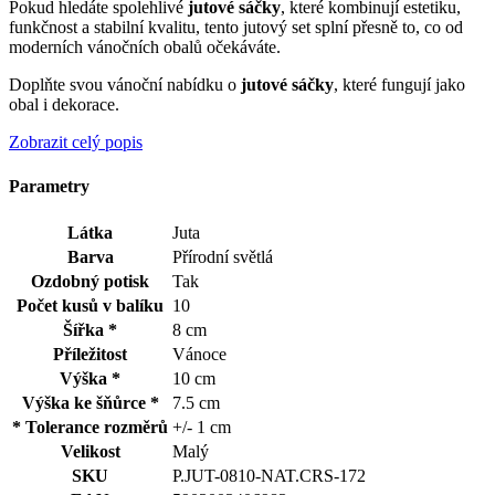
Pokud hledáte spolehlivé
jutové sáčky
, které kombinují estetiku,
funkčnost a stabilní kvalitu, tento jutový set splní přesně to, co od
moderních vánočních obalů očekáváte.
Doplňte svou vánoční nabídku o
jutové sáčky
, které fungují jako
obal i dekorace.
Zobrazit celý popis
Parametry
Látka
Juta
Barva
Přírodní světlá
Ozdobný potisk
Tak
Počet kusů v balíku
10
Šířka *
8 cm
Příležitost
Vánoce
Výška *
10 cm
Výška ke šňůrce *
7.5 cm
* Tolerance rozměrů
+/- 1 cm
Velikost
Malý
SKU
P.JUT-0810-NAT.CRS-172