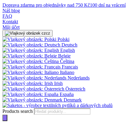
Doprava zdarma pro objednávky nad 750 Kč
100 dní na vrácení
Náš blog
FAQ
Kontakt
Můj účet
cz
Polski
Deutsch
English
Belgie
Čeština
Français
Italiano
Nederlands
Irish
Österreich
España
Denmark
Products search