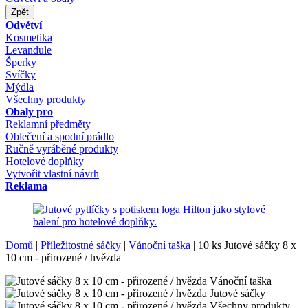
Zpět
Odvětví
Kosmetika
Levandule
Šperky
Svíčky
Mýdla
Všechny produkty
Obaly pro
Reklamní předměty
Oblečení a spodní prádlo
Ručně vyráběné produkty
Hotelové doplňky
Vytvořit vlastní návrh
Reklama
Domů
|
Příležitostné sáčky
|
Vánoční taška
|
10 ks Jutové sáčky 8 x
10 cm - přirozené / hvězda