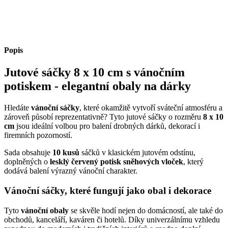
Popis
Jutové sáčky 8 x 10 cm s vánočním
potiskem - elegantní obaly na dárky
Hledáte
vánoční sáčky
, které okamžitě vytvoří sváteční atmosféru a
zároveň působí reprezentativně? Tyto jutové sáčky o rozměru
8 x 10
cm
jsou ideální volbou pro balení drobných dárků, dekorací i
firemních pozorností.
Sada obsahuje
10 kusů
sáčků v klasickém jutovém odstínu,
doplněných o
lesklý červený potisk sněhových vloček
, který
dodává balení výrazný vánoční charakter.
Vánoční sáčky, které fungují jako obal i dekorace
Tyto
vánoční obaly
se skvěle hodí nejen do domácností, ale také do
obchodů, kanceláří, kaváren či hotelů. Díky univerzálnímu vzhledu