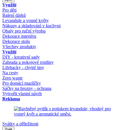
Využití
Pro děti
Balení dárků
Levandule a vonné květy
Nákupy a skladování v kuchyni
Obaly pro ruční výrobu
Dekorace interiéru
Dekorace stolu
Všechny produkty
Využití
DIY - kreativní sady
Zahrada a pokojové rostliny
Lifehacky - chytré tipy
Na cesty
Zero waste
Pro domácí mazlíčky
Sáčky na hrozny - ochrana
Vytvořit vlastní návrh
Reklama
Svátky a příležitosti
Zpět