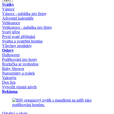
Svátky
Vánoce
Vánoce - nabídka pro firmy
Adventní kalendáře
Velikonoce
Velikonoce - nabídka pro firmy
Svatý křest
První svaté přijímání
Svatba a svatební hostina
Všechny produkty
Oslavy
Halloween
Poděkování pro hosty
Rozlučka se svobodou
Baby Shower
Narozeniny a svátek
Valentýn
Den žen
Vytvořit vlastní návrh
Reklama
Odvětví a obaly