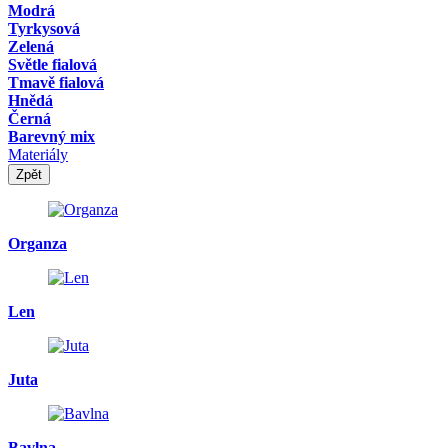
Modrá
Tyrkysová
Zelená
Světle fialová
Tmavě fialová
Hnědá
Černá
Barevný mix
Materiály
Zpět
Organza
Len
Juta
Bavlna