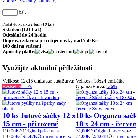
Zobrazit všechny parametry
–
bal.
+
Přidat do košíku
1
bal.
(
10
ks.)
Skladem (121 bal.)
Odeslání do 24 hodin
Doprava zdarma pro objednávky nad 750 Kč
100 dní na vrácení
Způsoby platby
Využijte aktuální příležitosti
Velikost: 12x15 cm
Látka: Juta
Barva:
Velikost: 18x24 cm
Látka:
Bestseller
-15%
Organza
Barva:
-26%
10 ks Jutové sáčky 12 x
10 ks Organza sáčk
15 cm - přirozené
18 x 24 cm - červen
110,00
Kč
Original price was:
74,00
Kč
Original price was:
110,00Kč.
93,47
Kč
Current price is:
74,00Kč.
54,64
Kč
Current price 