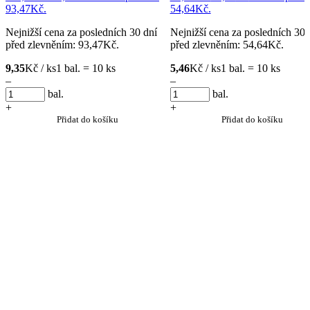
93,47Kč.
54,64Kč.
Nejnižší cena za posledních 30 dní
Nejnižší cena za posledních 30 
před zlevněním:
93,47
Kč
.
před zlevněním:
54,64
Kč
.
9,35
Kč / ks
1 bal. = 10 ks
5,46
Kč / ks
1 bal. = 10 ks
–
–
bal.
bal.
+
+
Přidat do košíku
Přidat do košíku