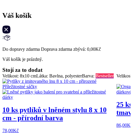
Váš košík
Do dopravy zdarma Doprava zdarma zbývá:
0,00
Kč
Váš košík je prázdný.
Stojí za to dodat
Velikost: 8x10 cm
Látka: Bavlna, polyester
Barva:
Bestseller
Velikost
25 ks
10 ks pytlíků v lněném stylu 8 x 10
tmavě
cm - přírodní barva
86,00
Kč
78,00
Kč