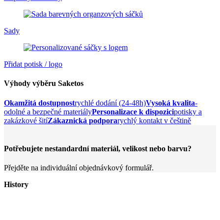
Sady
Přidat potisk / logo
Výhody výběru Saketos
Okamžitá dostupnost
rychlé dodání (24-48h)
Vysoká kvalita
-
odolné a bezpečné materiály
Personalizace k dispozici
potisky a
zakázkové šití
Zákaznická podpora
rychlý kontakt v češtině
Potřebujete nestandardní materiál, velikost nebo barvu?
Přejděte na individuální objednávkový formulář.
History