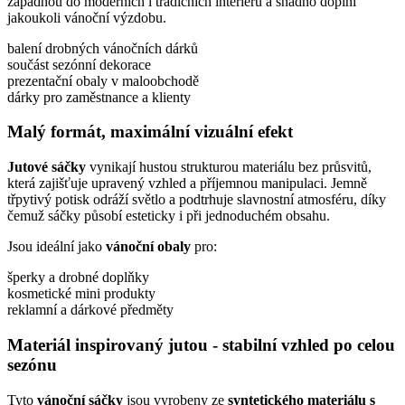
zapadnou do moderních i tradičních interiérů a snadno doplní
jakoukoli vánoční výzdobu.
balení drobných vánočních dárků
součást sezónní dekorace
prezentační obaly v maloobchodě
dárky pro zaměstnance a klienty
Malý formát, maximální vizuální efekt
Jutové sáčky
vynikají hustou strukturou materiálu bez průsvitů,
která zajišťuje upravený vzhled a příjemnou manipulaci. Jemně
třpytivý potisk odráží světlo a podtrhuje slavnostní atmosféru, díky
čemuž sáčky působí esteticky i při jednoduchém obsahu.
Jsou ideální jako
vánoční obaly
pro:
šperky a drobné doplňky
kosmetické mini produkty
reklamní a dárkové předměty
Materiál inspirovaný jutou - stabilní vzhled po celou
sezónu
Tyto
vánoční sáčky
jsou vyrobeny ze
syntetického materiálu s