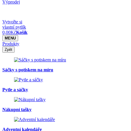
Výprodej
Vytvořte si
vlastní pytlík
0,00
Kč
Košík
MENU
Produkty
Zpět
Sáčky s potiskem na míru
Pytle a sáčky
Nákupní tašky
Adventní kalendáře