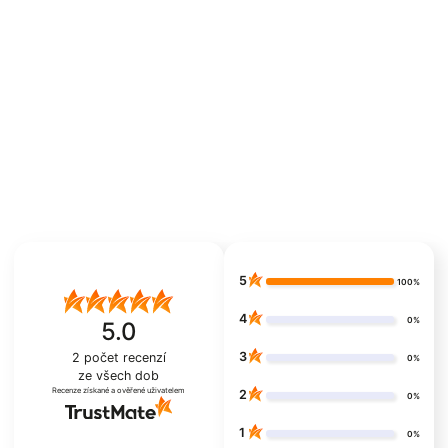
5
100%
4
0%
5.0
3
2
počet recenzí
0%
ze všech dob
Recenze získané a ověřené uživatelem
2
0%
1
0%