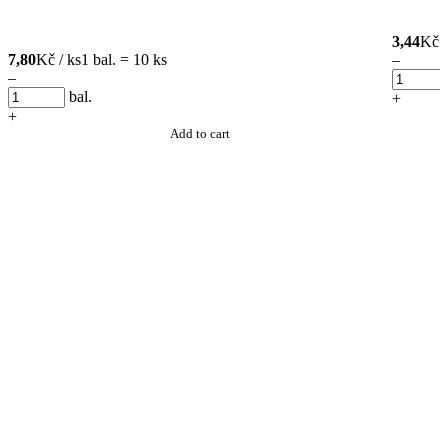
3,44
Kč /
7,80
Kč / ks
1 bal. = 10 ks
–
–
bal.
+
+
Add to cart