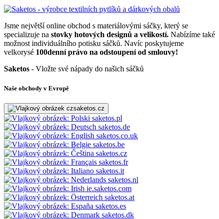
Jsme největší online obchod s materiálovými sáčky, který se
specializuje na
stovky hotových designů a velikostí.
Nabízíme také
možnost individuálního potisku sáčků. Navíc poskytujeme
velkorysé
100denní právo na odstoupení od smlouvy!
Saketos
- Vložte své nápady do našich sáčků
Naše obchody v Evropě
saketos.cz
saketos.pl
saketos.de
saketos.co.uk
saketos.be
saketos.cz
saketos.fr
saketos.it
saketos.nl
ie.saketos.com
saketos.at
saketos.es
saketos.dk