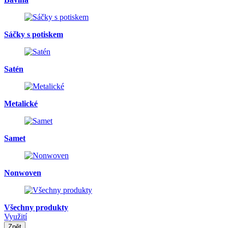
Sáčky s potiskem
Satén
Metalické
Samet
Nonwoven
Všechny produkty
Využití
Zpět