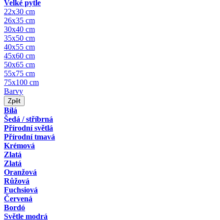
Velké pytle
22x30 cm
26x35 cm
30x40 cm
35x50 cm
40x55 cm
45x60 cm
50x65 cm
55x75 cm
75x100 cm
Barvy
Zpět
Bílá
Šedá / stříbrná
Přírodní světlá
Přírodní tmavá
Krémová
Zlatá
Zlatá
Oranžová
Růžová
Fuchsiová
Červená
Bordó
Světle modrá