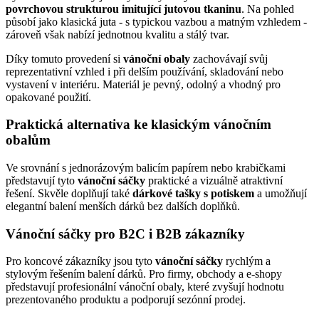
povrchovou strukturou imitující jutovou tkaninu
. Na pohled
působí jako klasická juta - s typickou vazbou a matným vzhledem -
zároveň však nabízí jednotnou kvalitu a stálý tvar.
Díky tomuto provedení si
vánoční obaly
zachovávají svůj
reprezentativní vzhled i při delším používání, skladování nebo
vystavení v interiéru. Materiál je pevný, odolný a vhodný pro
opakované použití.
Praktická alternativa ke klasickým vánočním
obalům
Ve srovnání s jednorázovým balicím papírem nebo krabičkami
představují tyto
vánoční sáčky
praktické a vizuálně atraktivní
řešení. Skvěle doplňují také
dárkové tašky s potiskem
a umožňují
elegantní balení menších dárků bez dalších doplňků.
Vánoční sáčky pro B2C i B2B zákazníky
Pro koncové zákazníky jsou tyto
vánoční sáčky
rychlým a
stylovým řešením balení dárků. Pro firmy, obchody a e-shopy
představují profesionální vánoční obaly, které zvyšují hodnotu
prezentovaného produktu a podporují sezónní prodej.