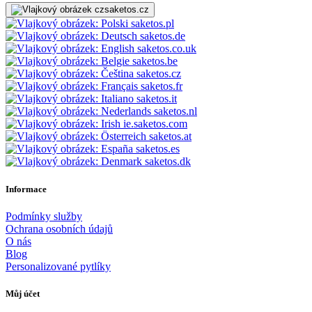
saketos.cz
saketos.pl
saketos.de
saketos.co.uk
saketos.be
saketos.cz
saketos.fr
saketos.it
saketos.nl
ie.saketos.com
saketos.at
saketos.es
saketos.dk
Informace
Podmínky služby
Ochrana osobních údajů
O nás
Blog
Personalizované pytlíky
Můj účet