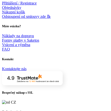
Přihlášení / Registrace
Objednávky
Nákupní košík
Odstoupení od smlouvy zde 📝
Máte otázku?
Náklady na dopravu
Formy platby v Saketos
Vrácení a výměna
FAQ
Kontakt
Kontaktujte nás
4.9
Založeno na
12 965
hodnocení
ze všech dob
Bezpečný nákup s SSL