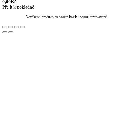
0,00
Kč
Přejít k pokladně
Neváhejte, produkty ve vašem košíku nejsou rezervované.