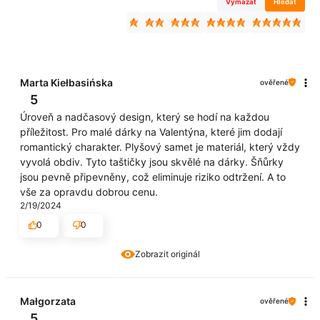
Vymazat
Hledat
Marta Kiełbasińska
ověřené
5
Úroveň a nadčasový design, který se hodí na každou
příležitost. Pro malé dárky na Valentýna, které jim dodají
romantický charakter. Plyšový samet je materiál, který vždy
vyvolá obdiv. Tyto taštičky jsou skvělé na dárky. Šňůrky
jsou pevně připevněny, což eliminuje riziko odtržení. A to
vše za opravdu dobrou cenu.
2/19/2024
0
0
Zobrazit originál
Małgorzata
ověřené
5