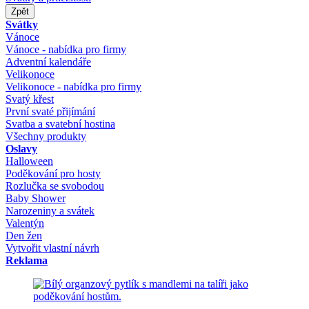
Zpět
Svátky
Vánoce
Vánoce - nabídka pro firmy
Adventní kalendáře
Velikonoce
Velikonoce - nabídka pro firmy
Svatý křest
První svaté přijímání
Svatba a svatební hostina
Všechny produkty
Oslavy
Halloween
Poděkování pro hosty
Rozlučka se svobodou
Baby Shower
Narozeniny a svátek
Valentýn
Den žen
Vytvořit vlastní návrh
Reklama