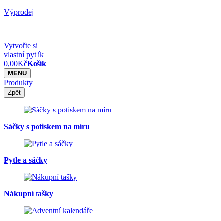
Výprodej
Vytvořte si
vlastní pytlík
0,00
Kč
Košík
MENU
Produkty
Zpět
Sáčky s potiskem na míru
Pytle a sáčky
Nákupní tašky