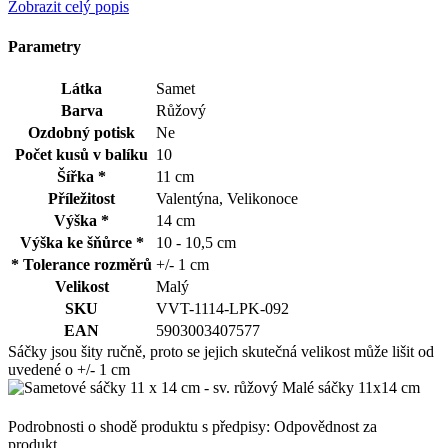
Zobrazit celý popis
Parametry
Látka
Samet
Barva
Růžový
Ozdobný potisk
Ne
Počet kusů v balíku
10
Šířka *
11 cm
Příležitost
Valentýna, Velikonoce
Výška *
14 cm
Výška ke šňůrce *
10 - 10,5 cm
* Tolerance rozměrů
+/- 1 cm
Velikost
Malý
SKU
VVT-1114-LPK-092
EAN
5903003407577
Sáčky jsou šity ručně, proto se jejich skutečná velikost může lišit od
uvedené o +/- 1 cm
Podrobnosti o shodě produktu s předpisy: Odpovědnost za
produkt