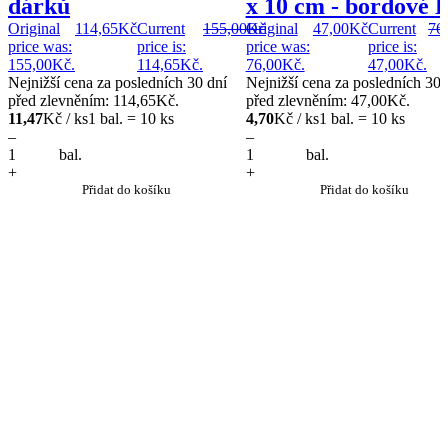
dárků
x 10 cm - bordové 
Original
114,65
Kč
Current
155,00
Original
Kč
47,00
Kč
Current
76
price was:
price is:
price was:
price is:
155,00Kč.
114,65Kč.
76,00Kč.
47,00Kč.
Nejnižší cena za posledních 30 dní
Nejnižší cena za posledních 30 
před zlevněním:
114,65
Kč
.
před zlevněním:
47,00
Kč
.
11,47
Kč / ks
1 bal. = 10 ks
4,70
Kč / ks
1 bal. = 10 ks
–
–
bal.
bal.
+
+
Přidat do košíku
Přidat do košíku