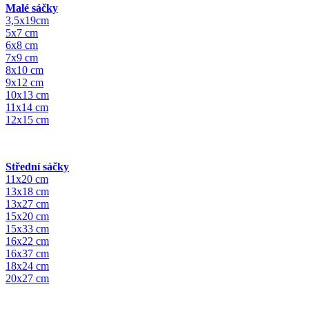
Malé sáčky
3,5x19cm
5x7 cm
6x8 cm
7x9 cm
8x10 cm
9x12 cm
10x13 cm
11x14 cm
12x15 cm
Střední sáčky
11x20 cm
13x18 cm
13x27 cm
15x20 cm
15x33 cm
16x22 cm
16x37 cm
18x24 cm
20x27 cm