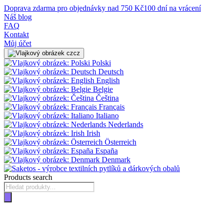
Doprava zdarma pro objednávky nad 750 Kč
100 dní na vrácení
Náš blog
FAQ
Kontakt
Můj účet
cz
Polski
Deutsch
English
Belgie
Čeština
Français
Italiano
Nederlands
Irish
Österreich
España
Denmark
Products search