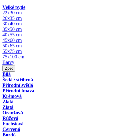
Velké pytle
22x30 cm
26x35 cm
30x40 cm
35x50 cm
40x55 cm
45x60 cm
50x65 cm
55x75 cm
75x100 cm
Barvy
Zpět
Bílá
Šedá / stříbrná
Přírodní světlá
Přírodní tmavá
Krémová
Zlatá
Zlatá
Oranžová
Růžová
Fuchsiová
Červená
Bordó