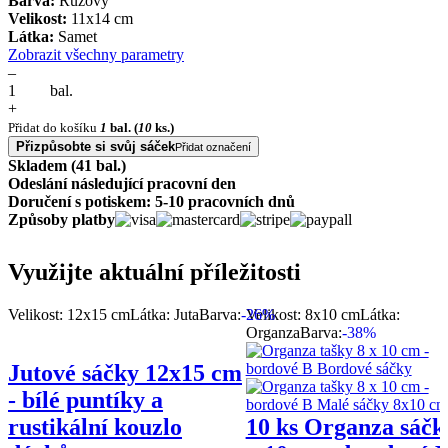
Barva:
Růžový
Velikost:
11x14 cm
Látka:
Samet
Zobrazit všechny parametry
–
bal.
+
Přidat do košíku
1
bal.
(
10
ks.)
Přizpůsobte si svůj sáček
Přidat označení
Skladem (41 bal.)
Odeslání následující pracovní den
Doručení s potiskem: 5-10 pracovních dnů
Způsoby platby
Využijte aktuální příležitosti
Velikost: 12x15 cm
Látka: Juta
Barva:
-26%
Velikost: 8x10 cm
Látka:
Organza
Barva:
-38%
Jutové sáčky 12x15 cm
- bílé puntíky a
rustikální kouzlo
10 ks Organza sáčk