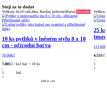
Stojí za to dodat
Velikost: 8x10 cm
Látka: Bavlna, polyester
Barva:
Bestseller
Velikost
25 ks
tmavě
10 ks pytlíků v lněném stylu 8 x 10
cm - přírodní barva
113,00
K
78,00
Kč
4,52
Kč /
–
7,80
Kč / ks
1 bal. = 10 ks
–
+
bal.
+
Add to cart