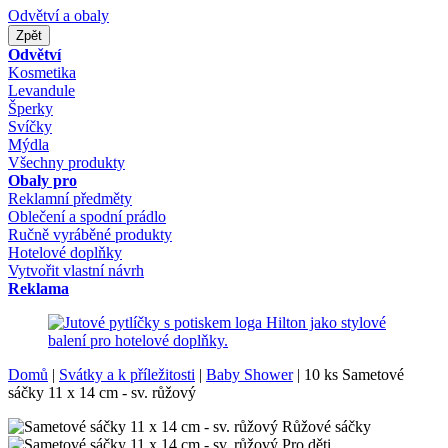
Odvětví a obaly
Zpět
Odvětví
Kosmetika
Levandule
Šperky
Svíčky
Mýdla
Všechny produkty
Obaly pro
Reklamní předměty
Oblečení a spodní prádlo
Ručně vyráběné produkty
Hotelové doplňky
Vytvořit vlastní návrh
Reklama
Domů
|
Svátky a k příležitosti
|
Baby Shower
|
10 ks Sametové
sáčky 11 x 14 cm - sv. růžový