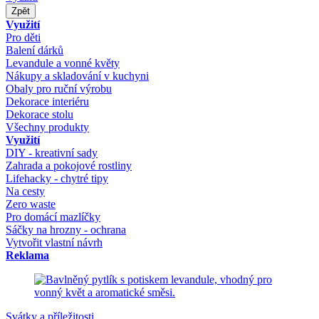
Zpět
Využití
Pro děti
Balení dárků
Levandule a vonné květy
Nákupy a skladování v kuchyni
Obaly pro ruční výrobu
Dekorace interiéru
Dekorace stolu
Všechny produkty
Využití
DIY - kreativní sady
Zahrada a pokojové rostliny
Lifehacky - chytré tipy
Na cesty
Zero waste
Pro domácí mazlíčky
Sáčky na hrozny - ochrana
Vytvořit vlastní návrh
Reklama
Svátky a příležitosti