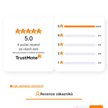
5
100%
4
0%
5.0
3
4
počet recenzí
0%
ze všech dob
Recenze získané a ověřené uživatelem
2
0%
1
0%
Jak sbíráme recenze?
Recenze zákazníků