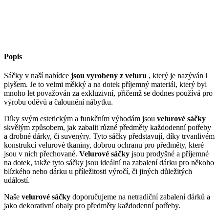
Popis
Sáčky v naší nabídce
jsou vyrobeny z veluru
, který je nazýván i
plyšem. Je to velmi měkký a na dotek příjemný materiál, který byl
mnoho let považován za exkluzivní, přičemž se dodnes používá pro
výrobu oděvů a čalounění nábytku.
Díky svým estetickým a funkčním výhodám jsou
velurové sáčky
skvělým způsobem, jak zabalit různé předměty každodenní potřeby
a drobné dárky, či suvenýry. Tyto sáčky představují, díky trvanlivém
konstrukcí velurové tkaniny, dobrou ochranu pro předměty, které
jsou v nich přechované.
Velurové sáčky
jsou prodyšné a příjemné
na dotek, takže tyto sáčky jsou ideální na zabalení dárku pro někoho
blízkého nebo dárku u příležitosti výročí, či jiných důležitých
událostí.
Naše
velurové sáčky
doporučujeme na netradiční zabalení dárků a
jako dekorativní obaly pro předměty každodenní potřeby.