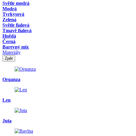
Světle modrá
Modrá
Tyrkysová
Zelená
Světle fialová
Tmavě fialová
Hnědá
Černá
Barevný mix
Materiály
Zpět
Organza
Len
Juta