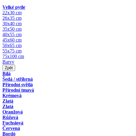
Velké pytle
22x30 cm
26x35 cm
30x40 cm
35x50 cm
40x55 cm
45x60 cm
50x65 cm
55x75 cm
75x100 cm
Barvy
Zpět
Bílá
Šedá / stříbrná
Přírodní světlá
Přírodní tmavá
Krémová
Zlatá
Zlatá
Oranžová
Růžová
Fuchsiová
Červená
Bordó