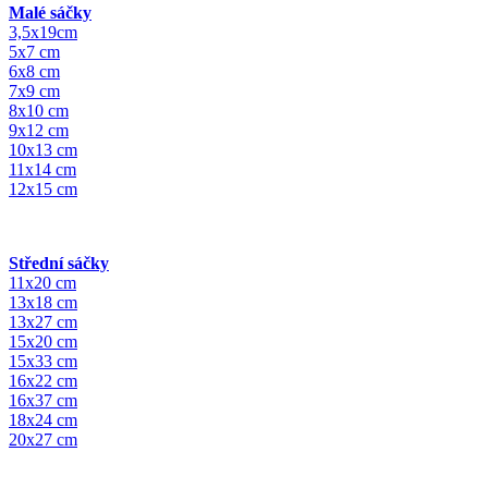
Malé sáčky
3,5x19cm
5x7 cm
6x8 cm
7x9 cm
8x10 cm
9x12 cm
10x13 cm
11x14 cm
12x15 cm
Střední sáčky
11x20 cm
13x18 cm
13x27 cm
15x20 cm
15x33 cm
16x22 cm
16x37 cm
18x24 cm
20x27 cm