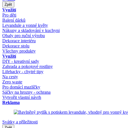
Zpět
Využití
Pro děti
Balení dárků
Levandule a vonné květy
Nákupy a skladování v kuchyni
Obaly pro ruční výrobu
Dekorace interiéru
Dekorace stolu
Všechny produkty
Využití
DIY - kreativní sady
Zahrada a pokojové rostliny
Lifehacky - chytré tipy
Na cesty
Zero waste
Pro domácí mazlíčky
Sáčky na hrozny - ochrana
Vytvořit vlastní návrh
Reklama
Svátky a příležitosti
Zpět