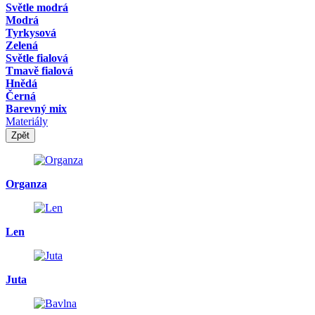
Světle modrá
Modrá
Tyrkysová
Zelená
Světle fialová
Tmavě fialová
Hnědá
Černá
Barevný mix
Materiály
Zpět
Organza
Len
Juta