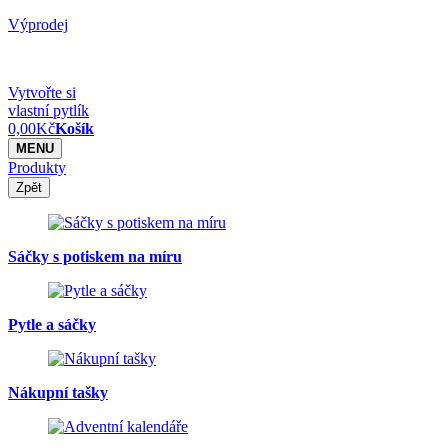
Výprodej
Vytvořte si
vlastní pytlík
0,00
Kč
Košík
MENU
Produkty
Zpět
Sáčky s potiskem na míru
Pytle a sáčky
Nákupní tašky