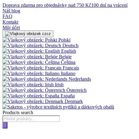
Doprava zdarma pro objednávky nad 750 Kč
100 dní na vrácení
Náš blog
FAQ
Kontakt
Můj účet
cz
Polski
Deutsch
English
Belgie
Čeština
Français
Italiano
Nederlands
Irish
Österreich
España
Denmark
Products search