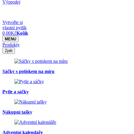
Výprodej
Vytvořte si
vlastní pytlík
0,00
Kč
Košík
MENU
Produkty
Zpět
Sáčky s potiskem na míru
Pytle a sáčky
Nákupní tašky
Adventní kalendáře