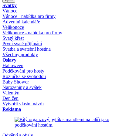
Svátky
Vánoce
Vánoce - nabídka pro firmy
Adventní kalendáře
Velikonoce
Velikonoce - nabídka pro firmy
Svatý křest
První svaté přijímání
Svatba a svatební hostina
Všechny produkty
Oslavy
Halloween
Poděkování pro hosty
Rozlučka se svobodou
Baby Shower
Narozeniny a svátek
Valentýn
Den žen
Vytvořit vlastní návrh
Reklama
Odvětví a obaly