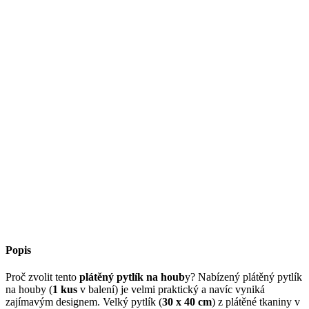
Popis
Proč zvolit tento
plátěný pytlík na houb
y? Nabízený plátěný pytlík
na houby (
1 kus
v balení) je velmi praktický a navíc vyniká
zajímavým designem. Velký pytlík (
30 x 40 cm
) z plátěné tkaniny v