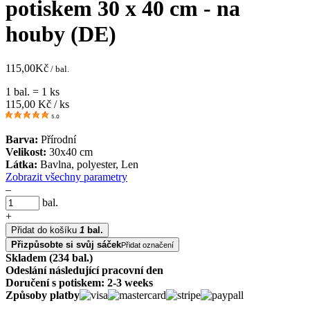
potiskem 30 x 40 cm - na
houby (DE)
115,00
Kč
/ bal.
1 bal. = 1 ks
115,00
Kč / ks
5.0
Barva:
Přírodní
Velikost:
30x40 cm
Látka:
Bavlna, polyester, Len
Zobrazit všechny parametry
–
bal.
+
Přidat do košíku
1
bal.
Přizpůsobte si svůj sáček
Přidat označení
Skladem (234 bal.)
Odeslání následující pracovní den
Doručení s potiskem: 2-3 weeks
Způsoby platby