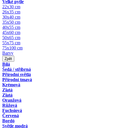
Velké pytle
22x30 cm
26x35 cm
30x40 cm
35x50 cm
40x55 cm
45x60 cm
50x65 cm
55x75 cm
75x100 cm
Barvy
Zpět
Bílá
Šedá / stříbrná
Přírodní světlá
Přírodní tmavá
Krémová
Zlatá
Zlatá
Oranžová
Růžová
Fuchsiová
Červená
Bordó
Světle modrá