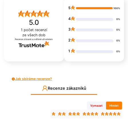
5
100%
4
0%
5.0
3
1
počet recenzí
0%
ze všech dob
Recenze získané a ověřené uživatelem
2
0%
1
0%
Jak sbíráme recenze?
Recenze zákazníků
Vymazat
Hledat