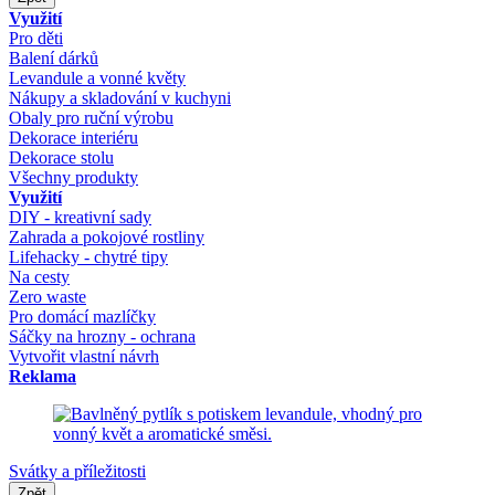
Využití
Pro děti
Balení dárků
Levandule a vonné květy
Nákupy a skladování v kuchyni
Obaly pro ruční výrobu
Dekorace interiéru
Dekorace stolu
Všechny produkty
Využití
DIY - kreativní sady
Zahrada a pokojové rostliny
Lifehacky - chytré tipy
Na cesty
Zero waste
Pro domácí mazlíčky
Sáčky na hrozny - ochrana
Vytvořit vlastní návrh
Reklama
Svátky a příležitosti
Zpět