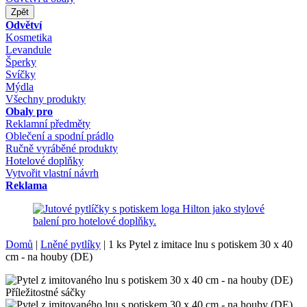
Zpět
Odvětví
Kosmetika
Levandule
Šperky
Svíčky
Mýdla
Všechny produkty
Obaly pro
Reklamní předměty
Oblečení a spodní prádlo
Ručně vyráběné produkty
Hotelové doplňky
Vytvořit vlastní návrh
Reklama
Domů
|
Lněné pytlíky
|
1 ks Pytel z imitace lnu s potiskem 30 x 40
cm - na houby (DE)