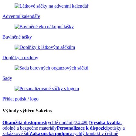
Adventní kalendáře
Bavlněné tašky
Doplňky a ozdoby
Sady
Přidat potisk / logo
Výhody výběru Saketos
Okamžitá dostupnost
rychlé dodání (24-48h)
Vysoká kvalita
-
odolné a bezpečné materiály
Personalizace k dispozici
potisky a
zakázkové šití
Zákaznická podpora
rychlý kontakt v češtině