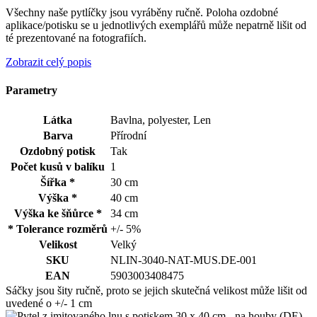
Všechny naše pytlíčky jsou vyráběny ručně. Poloha ozdobné
aplikace/potisku se u jednotlivých exemplářů může nepatrně lišit od
té prezentované na fotografiích.
Zobrazit celý popis
Parametry
Látka
Bavlna, polyester, Len
Barva
Přírodní
Ozdobný potisk
Tak
Počet kusů v balíku
1
Šířka *
30 cm
Výška *
40 cm
Výška ke šňůrce *
34 cm
* Tolerance rozměrů
+/- 5%
Velikost
Velký
SKU
NLIN-3040-NAT-MUS.DE-001
EAN
5903003408475
Sáčky jsou šity ručně, proto se jejich skutečná velikost může lišit od
uvedené o +/- 1 cm