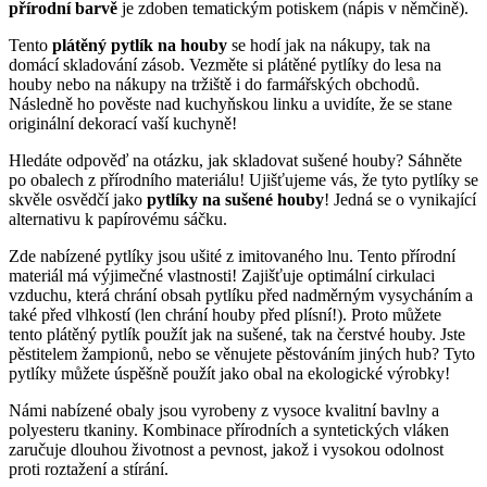
přírodní barvě
je zdoben tematickým potiskem (nápis v němčině).
Tento
plátěný pytlík na houby
se hodí jak na nákupy, tak na
domácí skladování zásob. Vezměte si plátěné pytlíky do lesa na
houby nebo na nákupy na tržiště i do farmářských obchodů.
Následně ho pověste nad kuchyňskou linku a uvidíte, že se stane
originální dekorací vaší kuchyně!
Hledáte odpověď na otázku, jak skladovat sušené houby? Sáhněte
po obalech z přírodního materiálu! Ujišťujeme vás, že tyto pytlíky se
skvěle osvědčí jako
pytlíky na sušené houby
! Jedná se o vynikající
alternativu k papírovému sáčku.
Zde nabízené pytlíky jsou ušité z imitovaného lnu. Tento přírodní
materiál má výjimečné vlastnosti! Zajišťuje optimální cirkulaci
vzduchu, která chrání obsah pytlíku před nadměrným vysycháním a
také před vlhkostí (len chrání houby před plísní!). Proto můžete
tento plátěný pytlík použít jak na sušené, tak na čerstvé houby. Jste
pěstitelem žampionů, nebo se věnujete pěstováním jiných hub? Tyto
pytlíky můžete úspěšně použít jako obal na ekologické výrobky!
Námi nabízené obaly jsou vyrobeny z vysoce kvalitní bavlny a
polyesteru tkaniny. Kombinace přírodních a syntetických vláken
zaručuje dlouhou životnost a pevnost, jakož i vysokou odolnost
proti roztažení a stírání.