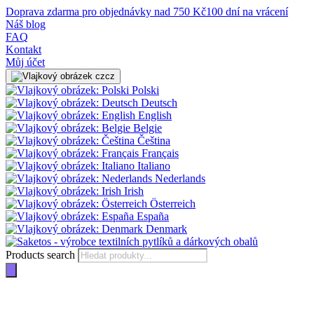
Doprava zdarma pro objednávky nad 750 Kč
100 dní na vrácení
Náš blog
FAQ
Kontakt
Můj účet
cz
Polski
Deutsch
English
Belgie
Čeština
Français
Italiano
Nederlands
Irish
Österreich
España
Denmark
Products search