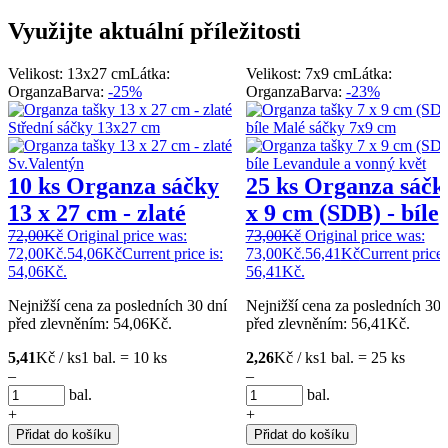
Využijte aktuální příležitosti
Velikost: 13x27 cm
Látka:
Velikost: 7x9 cm
Látka:
Organza
Barva:
-25%
Organza
Barva:
-23%
10 ks Organza sáčky
25 ks Organza sáčk
13 x 27 cm - zlaté
x 9 cm (SDB) - bíle
72,00
Kč
Original price was:
73,00
Kč
Original price was:
72,00Kč.
54,06
Kč
Current price is:
73,00Kč.
56,41
Kč
Current price 
54,06Kč.
56,41Kč.
Nejnižší cena za posledních 30 dní
Nejnižší cena za posledních 30 
před zlevněním:
54,06
Kč
.
před zlevněním:
56,41
Kč
.
5,41
Kč / ks
1 bal. = 10 ks
2,26
Kč / ks
1 bal. = 25 ks
–
–
bal.
bal.
+
+
Přidat do košíku
Přidat do košíku