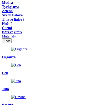
Modrá
Tyrkysová
Zelená
Světle fialová
Tmavě fialová
Hnědá
Černá
Barevný mix
Materiály
Zpět
Organza
Len
Juta
Bavlna