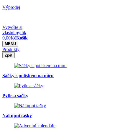
Výprodej
Vytvořte si
vlastní pytlík
0,00
Kč
Košík
MENU
Produkty
Zpět
Sáčky s potiskem na míru
Pytle a sáčky
Nákupní tašky