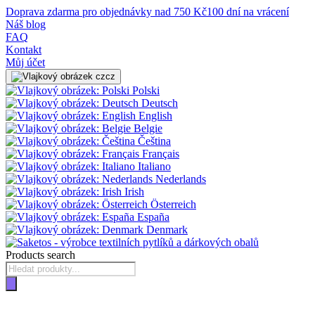
Doprava zdarma pro objednávky nad 750 Kč
100 dní na vrácení
Náš blog
FAQ
Kontakt
Můj účet
cz
Polski
Deutsch
English
Belgie
Čeština
Français
Italiano
Nederlands
Irish
Österreich
España
Denmark
Products search