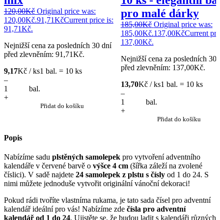
120,00
Kč
Original price was:
pro malé dárky
120,00Kč.
91,71
Kč
Current price is:
185,00
Kč
Original price was:
91,71Kč.
185,00Kč.
137,00
Kč
Current pric
137,00Kč.
Nejnižší cena za posledních 30 dní
před zlevněním:
91,71
Kč
.
Nejnižší cena za posledních 30 
před zlevněním:
137,00
Kč
.
9,17
Kč / ks
1 bal. = 10 ks
–
13,70
Kč / ks
1 bal. = 10 ks
bal.
–
+
bal.
Přidat do košíku
+
Přidat do košíku
Popis
Nabízíme sadu
plstěných samolepek
pro vytvoření adventního
kalendáře v červené barvě o
výšce 4 cm
(šířka záleží na zvolené
číslici). V sadě najdete
24 samolepek z plstu s čísly
od 1 do 24. S
nimi můžete jednoduše vytvořit originální vánoční dekoraci!
Pokud rádi tvoříte vlastníma rukama, je tato sada čísel pro adventní
kalendář ideální pro vás! Nabízíme zde
čísla pro adventní
kalendář od 1 do 24
. Ujistěte se, že budou ladit s kalendáři různých