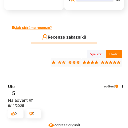
0%
Jak sbíráme recenze?
Recenze zákazníků
Vymazat
Hledat
Ute
ověřené
5
Na advent 💯
9/11/2025
0
0
Zobrazit originál