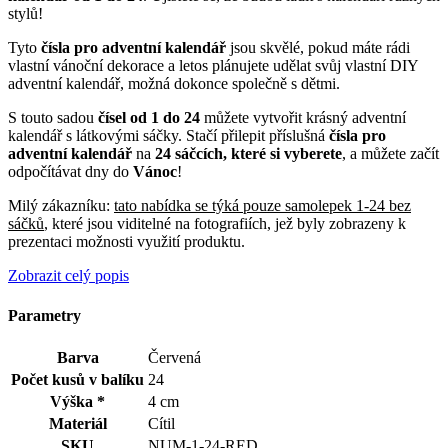
stylů!
Tyto
čísla pro adventní kalendář
jsou skvělé, pokud máte rádi
vlastní vánoční dekorace a letos plánujete udělat svůj vlastní DIY
adventní kalendář, možná dokonce společně s dětmi.
S touto sadou
čísel od 1 do 24
můžete vytvořit krásný adventní
kalendář s látkovými sáčky. Stačí přilepit příslušná
čísla pro
adventní kalendář
na
24 sáčcích, které si vyberete
, a můžete začít
odpočítávat dny do
Vánoc
!
Milý zákazníku:
tato nabídka se týká pouze samolepek 1-24 bez
sáčků
, které jsou viditelné na fotografiích, jež byly zobrazeny k
prezentaci možnosti využití produktu.
Zobrazit celý popis
Parametry
Barva
Červená
Počet kusů v balíku
24
Výška *
4 cm
Materiál
Cítil
SKU
NUM-1-24-RED