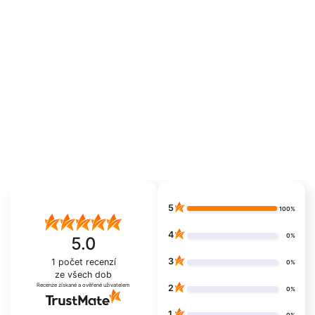
5
100%
4
0%
5.0
3
1
počet recenzí
0%
ze všech dob
Recenze získané a ověřené uživatelem
2
0%
1