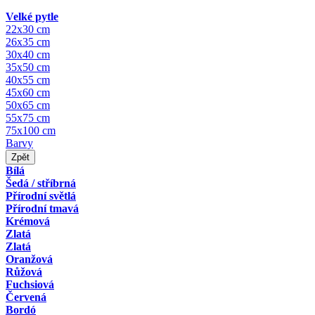
Velké pytle
22x30 cm
26x35 cm
30x40 cm
35x50 cm
40x55 cm
45x60 cm
50x65 cm
55x75 cm
75x100 cm
Barvy
Zpět
Bílá
Šedá / stříbrná
Přírodní světlá
Přírodní tmavá
Krémová
Zlatá
Zlatá
Oranžová
Růžová
Fuchsiová
Červená
Bordó