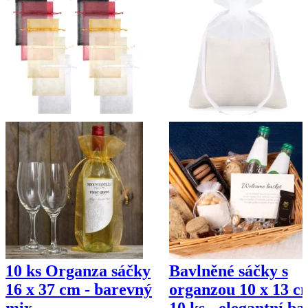
10 ks Organza sáčky
Bavlněné sáčky s
16 x 37 cm - barevný
organzou 10 x 13 c
mix
10 ks - elegantní ba