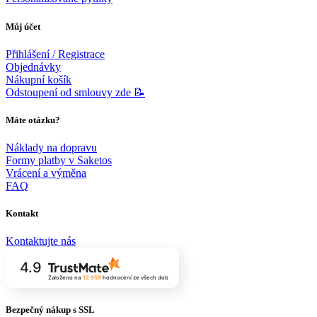
Můj účet
Přihlášení / Registrace
Objednávky
Nákupní košík
Odstoupení od smlouvy zde 📝
Máte otázku?
Náklady na dopravu
Formy platby v Saketos
Vrácení a výměna
FAQ
Kontakt
Kontaktujte nás
4.9
Založeno na
12 959
hodnocení
ze všech dob
Bezpečný nákup s SSL