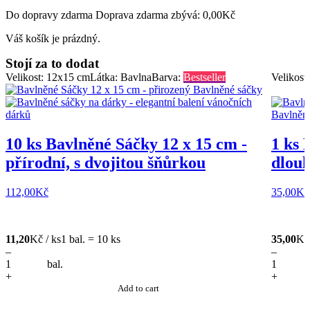
Do dopravy zdarma Doprava zdarma zbývá:
0,00
Kč
Váš košík je prázdný.
Stojí za to dodat
Velikost: 12x15 cm
Látka: Bavlna
Barva:
Bestseller
Velikost
10 ks Bavlněné Sáčky 12 x 15 cm -
1 ks 
přírodní, s dvojitou šňůrkou
dlouh
112,00
Kč
35,00
Kč
11,20
Kč / ks
1 bal. = 10 ks
35,00
Kč 
–
–
bal.
+
+
Add to cart