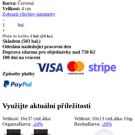
Barva:
Červená
Velikost:
4 cm
Zobrazit všechny parametry
–
bal.
+
Přidat do košíku
1
bal.
(
24
ks.)
Skladem (503 bal.)
Odeslání následující pracovní den
Doprava zdarma pro objednávky nad 750 Kč
100 dní na vrácení
Způsoby platby
Využijte aktuální příležitosti
Velikost: 16x37 cm
Látka:
Velikost: 10x13 cm
Látka: Orga
Organza
Barva:
-24%
Bavlna
Barva:
-26%