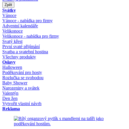
Zpět
Svátky
Vánoce
Vánoce - nabídka pro firmy
Adventní kalendáře
Velikonoce
Velikonoce - nabídka pro firmy
Svatý křest
První svaté přijímání
Svatba a svatební hostina
Všechny produkty
Oslavy
Halloween
Poděkování pro hosty
Rozlučka se svobodou
Baby Shower
Narozeniny a svátek
Valentýn
Den žen
Vytvořit vlastní návrh
Reklama