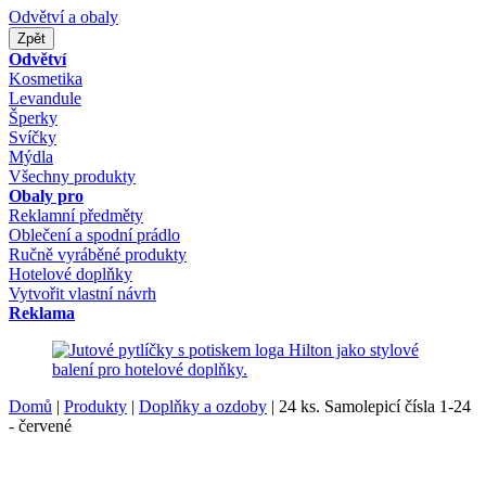
Odvětví a obaly
Zpět
Odvětví
Kosmetika
Levandule
Šperky
Svíčky
Mýdla
Všechny produkty
Obaly pro
Reklamní předměty
Oblečení a spodní prádlo
Ručně vyráběné produkty
Hotelové doplňky
Vytvořit vlastní návrh
Reklama
Domů
|
Produkty
|
Doplňky a ozdoby
|
24 ks. Samolepicí čísla 1-24
- červené