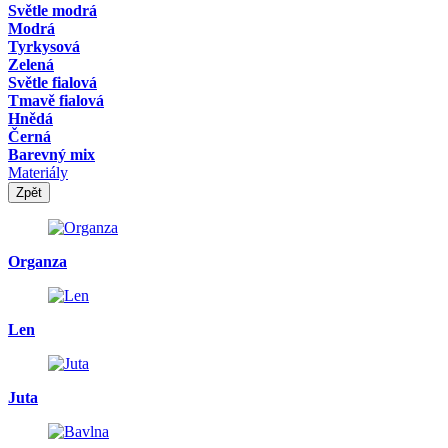
Světle modrá
Modrá
Tyrkysová
Zelená
Světle fialová
Tmavě fialová
Hnědá
Černá
Barevný mix
Materiály
Zpět
Organza
Len
Juta