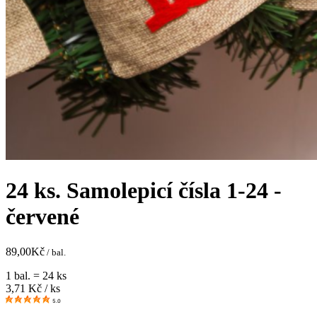
24 ks. Samolepicí čísla 1-24 -
červené
89,00
Kč
/ bal.
1 bal. = 24 ks
3,71
Kč / ks
5.0