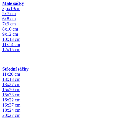
Malé sáčky
3,5x19cm
5x7 cm
6x8 cm
7x9 cm
8x10 cm
9x12 cm
10x13 cm
11x14 cm
12x15 cm
Střední sáčky
11x20 cm
13x18 cm
13x27 cm
15x20 cm
15x33 cm
16x22 cm
16x37 cm
18x24 cm
20x27 cm