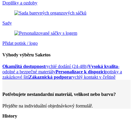
Doplňky a ozdoby
Sady
Přidat potisk / logo
Výhody výběru Saketos
Okamžitá dostupnost
rychlé dodání (24-48h)
Vysoká kvalita
-
odolné a bezpečné materiály
Personalizace k dispozici
potisky a
zakázkové šití
Zákaznická podpora
rychlý kontakt v češtině
Potřebujete nestandardní materiál, velikost nebo barvu?
Přejděte na individuální objednávkový formulář.
History