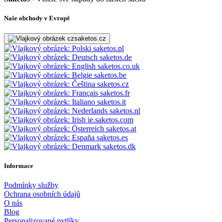
Naše obchody v Evropě
saketos.cz
saketos.pl
saketos.de
saketos.co.uk
saketos.be
saketos.cz
saketos.fr
saketos.it
saketos.nl
ie.saketos.com
saketos.at
saketos.es
saketos.dk
Informace
Podmínky služby
Ochrana osobních údajů
O nás
Blog
Personalizované pytlíky