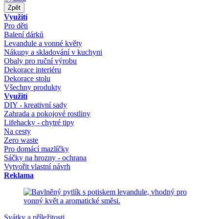
Zpět
Využití
Pro děti
Balení dárků
Levandule a vonné květy
Nákupy a skladování v kuchyni
Obaly pro ruční výrobu
Dekorace interiéru
Dekorace stolu
Všechny produkty
Využití
DIY - kreativní sady
Zahrada a pokojové rostliny
Lifehacky - chytré tipy
Na cesty
Zero waste
Pro domácí mazlíčky
Sáčky na hrozny - ochrana
Vytvořit vlastní návrh
Reklama
Svátky a příležitosti