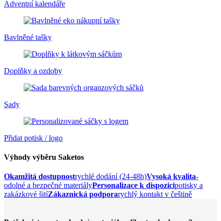
Adventní kalendáře
Bavlněné tašky
Doplňky a ozdoby
Sady
Přidat potisk / logo
Výhody výběru Saketos
Okamžitá dostupnost
rychlé dodání (24-48h)
Vysoká kvalita
-
odolné a bezpečné materiály
Personalizace k dispozici
potisky a
zakázkové šití
Zákaznická podpora
rychlý kontakt v češtině