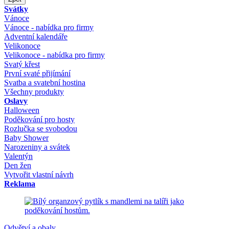
Svátky
Vánoce
Vánoce - nabídka pro firmy
Adventní kalendáře
Velikonoce
Velikonoce - nabídka pro firmy
Svatý křest
První svaté přijímání
Svatba a svatební hostina
Všechny produkty
Oslavy
Halloween
Poděkování pro hosty
Rozlučka se svobodou
Baby Shower
Narozeniny a svátek
Valentýn
Den žen
Vytvořit vlastní návrh
Reklama
Odvětví a obaly