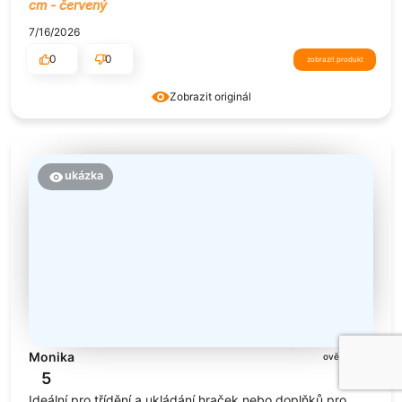
cm - červený
7/16/2026
0
0
zobrazit produkt
Zobrazit originál
ukázka
Monika
ověřené
5
Ideální pro třídění a ukládání hraček nebo doplňků pro