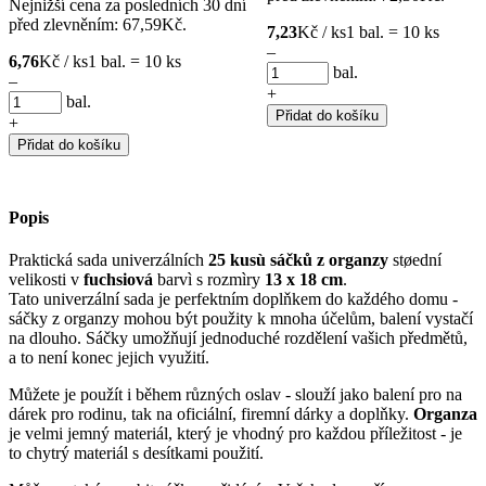
Nejnižší cena za posledních 30 dní
před zlevněním:
67,59
Kč
.
7,23
Kč / ks
1 bal. = 10 ks
–
6,76
Kč / ks
1 bal. = 10 ks
bal.
–
+
bal.
Přidat do košíku
+
Přidat do košíku
Popis
Praktická sada univerzálních
25 kusù sáčků z organzy
støední
velikosti v
fuchsiová
barvì s rozmìry
13 x 18 cm
.
Tato univerzální sada je perfektním doplňkem do každého domu -
sáčky z organzy mohou být použity k mnoha účelům, balení vystačí
na dlouho. Sáčky umožňují jednoduché rozdělení vašich předmětů,
a to není konec jejich využití.
Můžete je použít i během různých oslav - slouží jako balení pro na
dárek pro rodinu, tak na oficiální, firemní dárky a doplňky.
Organza
je velmi jemný materiál, který je vhodný pro každou příležitost - je
to chytrý materiál s desítkami použití.