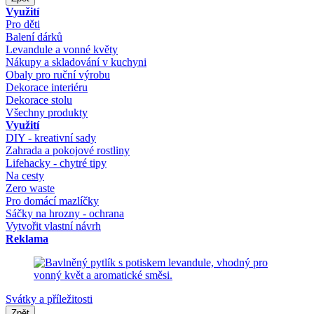
Využití
Pro děti
Balení dárků
Levandule a vonné květy
Nákupy a skladování v kuchyni
Obaly pro ruční výrobu
Dekorace interiéru
Dekorace stolu
Všechny produkty
Využití
DIY - kreativní sady
Zahrada a pokojové rostliny
Lifehacky - chytré tipy
Na cesty
Zero waste
Pro domácí mazlíčky
Sáčky na hrozny - ochrana
Vytvořit vlastní návrh
Reklama
Svátky a příležitosti
Zpět