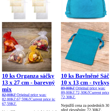
10 ks Organza sáčky
10 ks Bavlněné Sáč
13 x 27 cm - barevný
10 x 13 cm - tyrkys
mix
89,00
Kč
Original price was:
89,00Kč.
72,30
Kč
Current price 
82,00
Kč
Original price was:
72,30Kč.
82,00Kč.
67,59
Kč
Current price is:
67,59Kč.
Nejnižší cena za posledních 30 
před zlevněním:
72,30
Kč
.