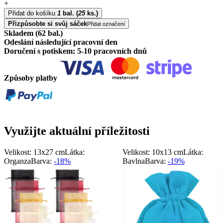
+
Přidat do košíku
1
bal.
(
25
ks.)
Přizpůsobte si svůj sáček
Přidat označení
Skladem (62 bal.)
Odeslání následující pracovní den
Doručení s potiskem: 5-10 pracovních dnů
Způsoby platby
Využijte aktuální příležitosti
Velikost: 13x27 cm
Látka:
Velikost: 10x13 cm
Látka:
Organza
Barva:
-18%
Bavlna
Barva:
-19%