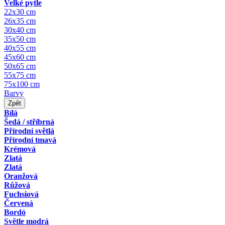
Velké pytle
22x30 cm
26x35 cm
30x40 cm
35x50 cm
40x55 cm
45x60 cm
50x65 cm
55x75 cm
75x100 cm
Barvy
Zpět
Bílá
Šedá / stříbrná
Přírodní světlá
Přírodní tmavá
Krémová
Zlatá
Zlatá
Oranžová
Růžová
Fuchsiová
Červená
Bordó
Světle modrá