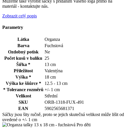
Můžeme také vyrobit sáčky s přidáním Vašeho loga přímo na
materiál - kontaktujte nás.
Zobrazit celý popis
Parametry
Látka
Organza
Barva
Fuchsiová
Ozdobný potisk
Ne
Počet kusů v balíku
25
Šířka *
13 cm
Příležitost
Valentýna
Výška *
18 cm
Výška ke šňůrce *
12.5 - 13 cm
* Tolerance rozměrů
+/- 1 cm
Velikost
Střední
SKU
ORB-1318-FUX-491
EAN
5902565681371
Sáčky jsou šity ručně, proto se jejich skutečná velikost může lišit od
uvedené o +/- 1 cm