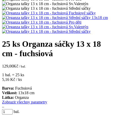
25 ks Organza sáčky 13 x 18
cm - fuchsiová
129,00
Kč
/ bal.
1 bal. = 25 ks
5,16
Kč / ks
Barva:
Fuchsiová
Velikost:
13x18 cm
Látka:
Organza
Zobrazit všechny parametry
–
bal.