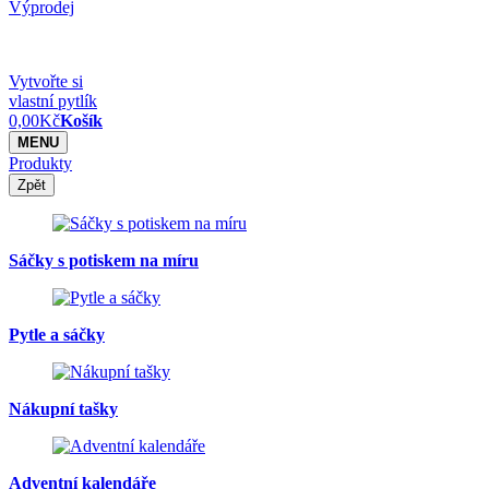
Výprodej
Vytvořte si
vlastní pytlík
0,00
Kč
Košík
MENU
Produkty
Zpět
Sáčky s potiskem na míru
Pytle a sáčky
Nákupní tašky
Adventní kalendáře