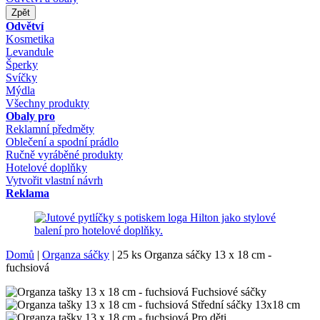
Zpět
Odvětví
Kosmetika
Levandule
Šperky
Svíčky
Mýdla
Všechny produkty
Obaly pro
Reklamní předměty
Oblečení a spodní prádlo
Ručně vyráběné produkty
Hotelové doplňky
Vytvořit vlastní návrh
Reklama
Domů
|
Organza sáčky
|
25 ks Organza sáčky 13 x 18 cm -
fuchsiová