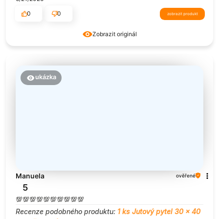
0
0
zobrazit produkt
Zobrazit originál
ukázka
Manuela
ověřené
5
💯💯💯💯💯💯💯💯💯💯
Recenze podobného produktu:
1 ks Jutový pytel 30 x 40