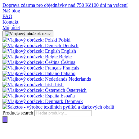
Doprava zdarma pro objednávky nad 750 Kč
100 dní na vrácení
Náš blog
FAQ
Kontakt
Můj účet
cz
Polski
Deutsch
English
Belgie
Čeština
Français
Italiano
Nederlands
Irish
Österreich
España
Denmark
Products search