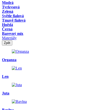
Modrá
Tyrkysová
Zelená
Světle fialová
Tmavě fialová
Hnědá
Černá
Barevný mix
Materiály
Zpět
Organza
Len
Juta
Bavlna