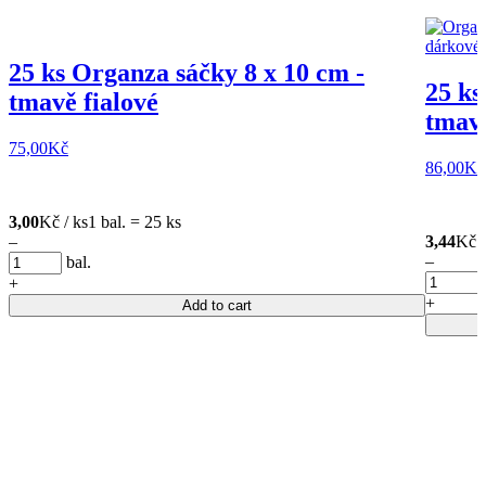
25 ks Organza sáčky 8 x 10 cm -
25 ks
tmavě fialové
tmavě
75,00
Kč
86,00
Kč
3,00
Kč / ks
1 bal. = 25 ks
–
3,44
Kč /
–
bal.
+
+
Add to cart