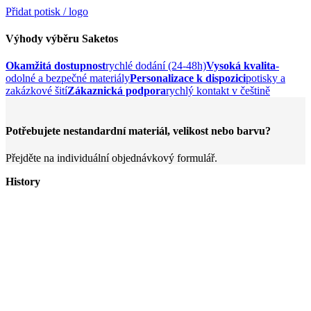
Přidat potisk / logo
Výhody výběru Saketos
Okamžitá dostupnost
rychlé dodání (24-48h)
Vysoká kvalita
-
odolné a bezpečné materiály
Personalizace k dispozici
potisky a
zakázkové šití
Zákaznická podpora
rychlý kontakt v češtině
Potřebujete nestandardní materiál, velikost nebo barvu?
Přejděte na individuální objednávkový formulář.
History