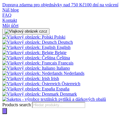
Doprava zdarma pro objednávky nad 750 Kč
100 dní na vrácení
Náš blog
FAQ
Kontakt
Můj účet
cz
Polski
Deutsch
English
Belgie
Čeština
Français
Italiano
Nederlands
Irish
Österreich
España
Denmark
Products search