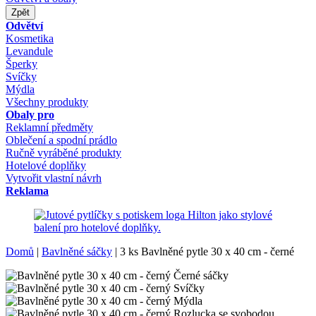
Zpět
Odvětví
Kosmetika
Levandule
Šperky
Svíčky
Mýdla
Všechny produkty
Obaly pro
Reklamní předměty
Oblečení a spodní prádlo
Ručně vyráběné produkty
Hotelové doplňky
Vytvořit vlastní návrh
Reklama
Domů
|
Bavlněné sáčky
|
3 ks Bavlněné pytle 30 x 40 cm - černé