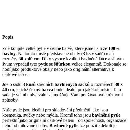
Popis
Zde koupíte velké pytle v
černé
barvě, které jsme ušili ze
100%
bavlny
. Na tomto místě představené obaly (
3 ks
v sadě) mají
rozměry
30 x 40 cm
. Díky vysoce kvalitní bavlněné látce a silným
švům vypadají tyto
pytle se šňůrkou
velice elegantně. Dokonale se
hodí jako produktové obaly nebo jako originální alternativa k
dárkové tašce.
Jde o sadu
3 kusů
středních
bavlněných sáčků
o rozměrech
30 x
40 cm
, jejichž
černý barva
bude ideální pro jakékoli místo. Tato
sada je velmi univerzální - umožňuje Vám používat pytle různými
způsoby.
Naše pytle jsou ideální pro skladování předmětů jako jsou
kosmetika, svíčky nebo mýdla. Kromě toho jsou
bavlněné pytle
perfektní jako originální dárkové balení - od společnosti, organizace
nebo od milované osoby.
Bavlněné pytle
lze použít kdekoli je