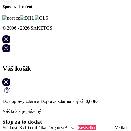
Způsoby doručení
© 2006 - 2026 SAKETOS
Váš košík
Do dopravy zdarma Doprava zdarma zbývá:
0,00
Kč
Váš košík je prázdný.
Stojí za to dodat
Velikost: 8x10 cm
Látka: Organza
Barva:
Bestseller
Velikost