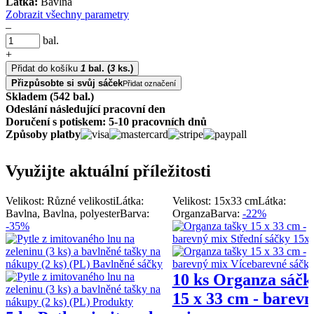
Látka:
Bavlna
Zobrazit všechny parametry
–
bal.
+
Přidat do košíku
1
bal.
(
3
ks.)
Přizpůsobte si svůj sáček
Přidat označení
Skladem (542 bal.)
Odeslání následující pracovní den
Doručení s potiskem: 5-10 pracovních dnů
Způsoby platby
Využijte aktuální příležitosti
Velikost: Různé velikosti
Látka:
Velikost: 15x33 cm
Látka:
Bavlna, Bavlna, polyester
Barva:
Organza
Barva:
-22%
-35%
10 ks Organza sáčk
15 x 33 cm - barevn