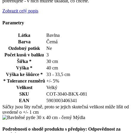
potřebujete - v nich můžete ukládat, co chcete.
Zobrazit celý popis
Parametry
Látka
Bavlna
Barva
Černá
Ozdobný potisk
Ne
Počet kusů v balíku
3
Šířka *
30 cm
Výška *
40 cm
Výška ke šňůrce *
33 - 33,5 cm
* Tolerance rozměrů
+/- 5%
Velikost
Velký
SKU
COT-3040-BKX-081
EAN
5903003406341
Sáčky jsou šity ručně, proto se jejich skutečná velikost může lišit od
uvedené o +/- 1 cm
Podrobnosti o shodě produktu s předpisy: Odpovědnost za