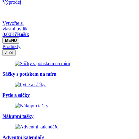
Výprodej
Vytvořte si
vlastní pytlík
0,00
Kč
Košík
MENU
Produkty
Zpět
Sáčky s potiskem na míru
Pytle a sáčky
Nákupní tašky
Adventní kalendáře