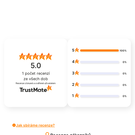
5
100%
4
0%
5.0
3
1
počet recenzí
0%
ze všech dob
Recenze získané a ověřené uživatelem
2
0%
1
0%
Jak sbíráme recenze?