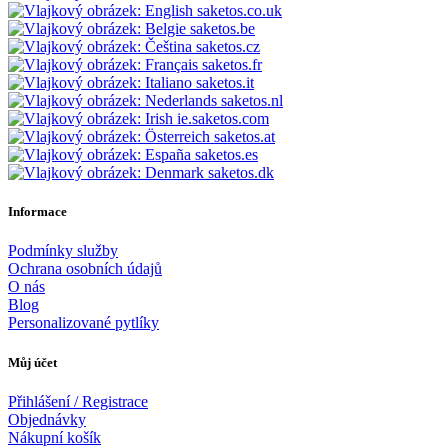
saketos.co.uk
saketos.be
saketos.cz
saketos.fr
saketos.it
saketos.nl
ie.saketos.com
saketos.at
saketos.es
saketos.dk
Informace
Podmínky služby
Ochrana osobních údajů
O nás
Blog
Personalizované pytlíky
Můj účet
Přihlášení / Registrace
Objednávky
Nákupní košík