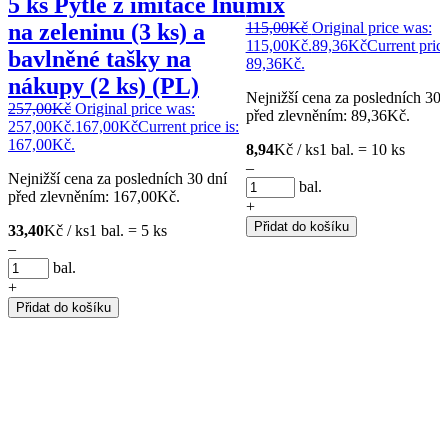
5 ks Pytle z imitace lnu
mix
na zeleninu (3 ks) a
115,00
Kč
Original price was:
115,00Kč.
89,36
Kč
Current price
bavlněné tašky na
89,36Kč.
nákupy (2 ks) (PL)
Nejnižší cena za posledních 30 
257,00
Kč
Original price was:
před zlevněním:
89,36
Kč
.
257,00Kč.
167,00
Kč
Current price is:
167,00Kč.
8,94
Kč / ks
1 bal. = 10 ks
–
Nejnižší cena za posledních 30 dní
bal.
před zlevněním:
167,00
Kč
.
+
Přidat do košíku
33,40
Kč / ks
1 bal. = 5 ks
–
bal.
+
Přidat do košíku