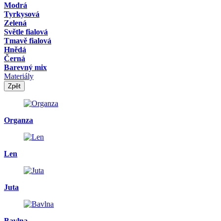
Modrá
Tyrkysová
Zelená
Světle fialová
Tmavě fialová
Hnědá
Černá
Barevný mix
Materiály
Zpět
Organza
Len
Juta
Bavlna