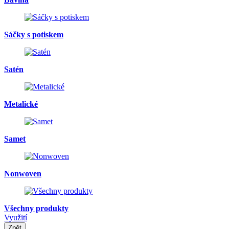
Sáčky s potiskem
Satén
Metalické
Samet
Nonwoven
Všechny produkty
Využití
Zpět