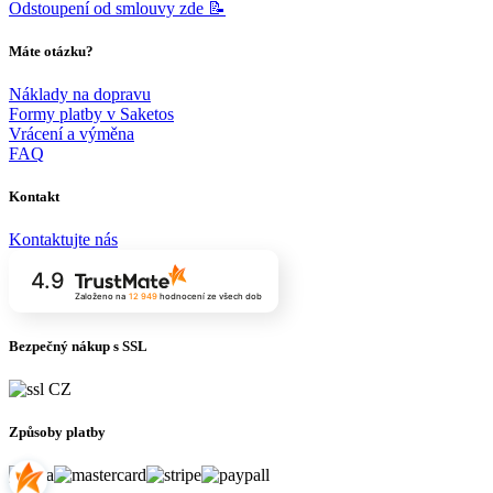
Odstoupení od smlouvy zde 📝
Máte otázku?
Náklady na dopravu
Formy platby v Saketos
Vrácení a výměna
FAQ
Kontakt
Kontaktujte nás
4.9
Založeno na
12 949
hodnocení
ze všech dob
Bezpečný nákup s SSL
Způsoby platby