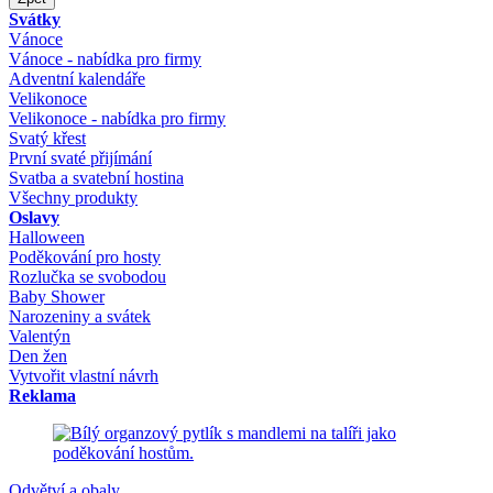
Svátky
Vánoce
Vánoce - nabídka pro firmy
Adventní kalendáře
Velikonoce
Velikonoce - nabídka pro firmy
Svatý křest
První svaté přijímání
Svatba a svatební hostina
Všechny produkty
Oslavy
Halloween
Poděkování pro hosty
Rozlučka se svobodou
Baby Shower
Narozeniny a svátek
Valentýn
Den žen
Vytvořit vlastní návrh
Reklama
Odvětví a obaly