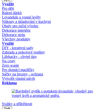
Využití
Pro děti
Balení dárků
Levandule a vonné květy
Nákupy a skladování v kuchyni
Obaly pro ruční výrobu
Dekorace interiéru
Dekorace stolu
Všechny produkty
Využití
DIY - kreativní sady
Zahrada a pokojové rostliny
Lifehacky - chytré tipy
Na cesty
Zero waste
Pro domácí mazlíčky
Sáčky na hrozny - ochrana
Vytvořit vlastní návrh
Reklama
Svátky a příležitosti
Zpět