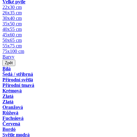
Velké pytle
22x30 cm
26x35 cm
30x40 cm
35x50 cm
40x55 cm
45x60 cm
50x65 cm
55x75 cm
75x100 cm
Barvy
Zpět
Bílá
Šedá / stříbrná
Přírodní světlá
Přírodní tmavá
Krémová
Zlatá
Zlatá
Oranžová
Růžová
Fuchsiová
Červená
Bordó
Světle modrá