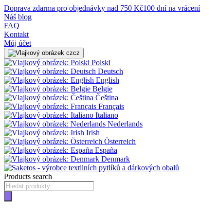
Doprava zdarma pro objednávky nad 750 Kč
100 dní na vrácení
Náš blog
FAQ
Kontakt
Můj účet
cz
Polski
Deutsch
English
Belgie
Čeština
Français
Italiano
Nederlands
Irish
Österreich
España
Denmark
Products search