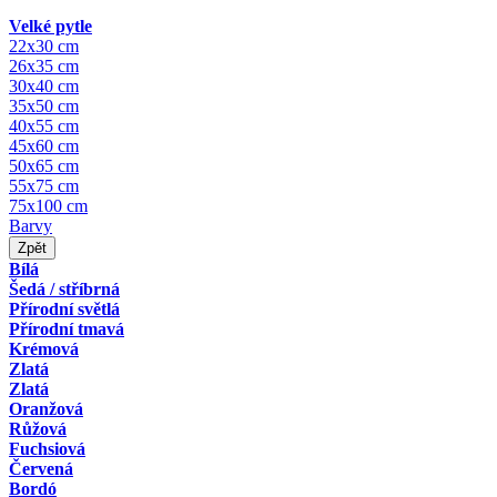
Velké pytle
22x30 cm
26x35 cm
30x40 cm
35x50 cm
40x55 cm
45x60 cm
50x65 cm
55x75 cm
75x100 cm
Barvy
Zpět
Bílá
Šedá / stříbrná
Přírodní světlá
Přírodní tmavá
Krémová
Zlatá
Zlatá
Oranžová
Růžová
Fuchsiová
Červená
Bordó