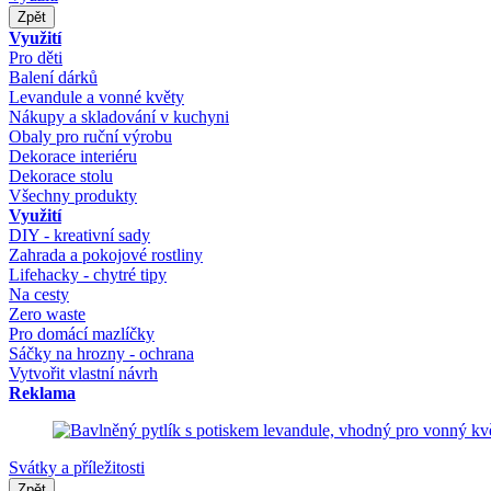
Zpět
Využití
Pro děti
Balení dárků
Levandule a vonné květy
Nákupy a skladování v kuchyni
Obaly pro ruční výrobu
Dekorace interiéru
Dekorace stolu
Všechny produkty
Využití
DIY - kreativní sady
Zahrada a pokojové rostliny
Lifehacky - chytré tipy
Na cesty
Zero waste
Pro domácí mazlíčky
Sáčky na hrozny - ochrana
Vytvořit vlastní návrh
Reklama
Svátky a příležitosti
Zpět