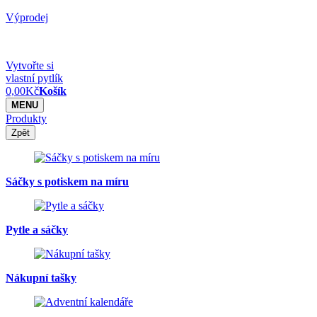
Výprodej
Vytvořte si
vlastní pytlík
0,00
Kč
Košík
MENU
Produkty
Zpět
Sáčky s potiskem na míru
Pytle a sáčky
Nákupní tašky