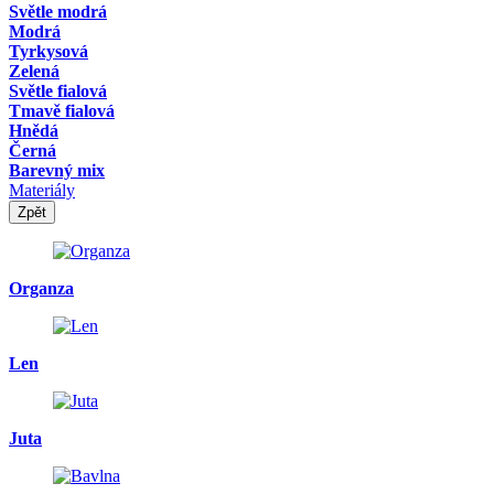
Světle modrá
Modrá
Tyrkysová
Zelená
Světle fialová
Tmavě fialová
Hnědá
Černá
Barevný mix
Materiály
Zpět
Organza
Len
Juta