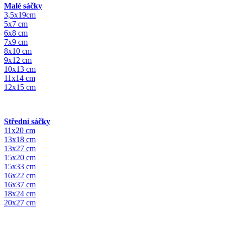
Malé sáčky
3,5x19cm
5x7 cm
6x8 cm
7x9 cm
8x10 cm
9x12 cm
10x13 cm
11x14 cm
12x15 cm
Střední sáčky
11x20 cm
13x18 cm
13x27 cm
15x20 cm
15x33 cm
16x22 cm
16x37 cm
18x24 cm
20x27 cm