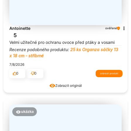
Antoinette
ověřené
5
Velmi užitečné pro ochranu ovoce před ptáky a vosami
Recenze podobného produktu:
25 ks Organza sáčky 13
x 18 cm - stříbrné
7/8/2026
0
0
zobrazit produkt
Zobrazit originál
ukázka