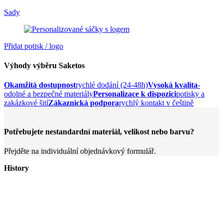
Sady
Přidat potisk / logo
Výhody výběru Saketos
Okamžitá dostupnost
rychlé dodání (24-48h)
Vysoká kvalita
-
odolné a bezpečné materiály
Personalizace k dispozici
potisky a
zakázkové šití
Zákaznická podpora
rychlý kontakt v češtině
Potřebujete nestandardní materiál, velikost nebo barvu?
Přejděte na individuální objednávkový formulář.
History