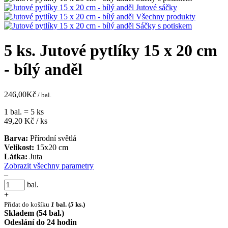
5 ks. Jutové pytlíky 15 x 20 cm
- bílý anděl
246,00
Kč
/ bal.
1 bal. = 5 ks
49,20
Kč / ks
Barva:
Přírodní světlá
Velikost:
15x20 cm
Látka:
Juta
Zobrazit všechny parametry
–
bal.
+
Přidat do košíku
1
bal.
(
5
ks.)
Skladem (54 bal.)
Odeslání do 24 hodin