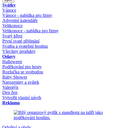
Svátky
Vánoce
Vánoce - nabídka pro firmy
Adventní kalendáře
Velikonoce
Velikonoce - nabídka pro firmy
Svatý křest
První svaté přijímání
Svatba a svatební hostina
Všechny produkty
Oslavy
Halloween
Poděkování pro hosty
Rozlučka se svobodou
Baby Shower
Narozeniny a svátek
Valentýn
Den žen
Vytvořit vlastní návrh
Reklama
Odvětví a obaly