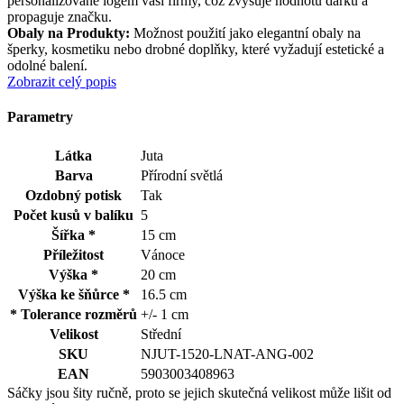
personalizované logem vaší firmy, což zvyšuje hodnotu dárku a
propaguje značku.
Obaly na Produkty:
Možnost použití jako elegantní obaly na
šperky, kosmetiku nebo drobné doplňky, které vyžadují estetické a
odolné balení.
Zobrazit celý popis
Parametry
Látka
Juta
Barva
Přírodní světlá
Ozdobný potisk
Tak
Počet kusů v balíku
5
Šířka *
15 cm
Příležitost
Vánoce
Výška *
20 cm
Výška ke šňůrce *
16.5 cm
* Tolerance rozměrů
+/- 1 cm
Velikost
Střední
SKU
NJUT-1520-LNAT-ANG-002
EAN
5903003408963
Sáčky jsou šity ručně, proto se jejich skutečná velikost může lišit od