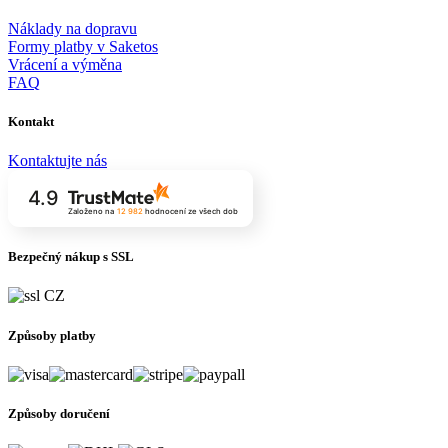
Náklady na dopravu
Formy platby v Saketos
Vrácení a výměna
FAQ
Kontakt
Kontaktujte nás
4.9
Založeno na
12 982
hodnocení
ze všech dob
Bezpečný nákup s SSL
Způsoby platby
Způsoby doručení