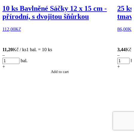
10 ks Bavlněné Sáčky 12 x 15 cm -
25 ks
přírodní, s dvojitou šňůrkou
tmavě
112,00
Kč
86,00
Kč
11,20
Kč / ks
1 bal. = 10 ks
3,44
Kč /
–
–
bal.
b
+
+
Add to cart