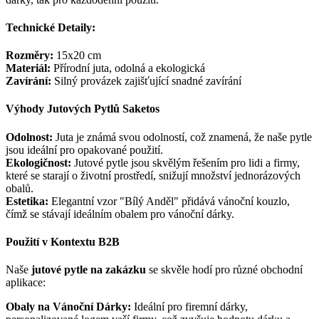
Technické Detaily:
Rozměry:
15x20 cm
Materiál:
Přírodní juta, odolná a ekologická
Zavírání:
Silný provázek zajišťující snadné zavírání
Výhody Jutových Pytlů Saketos
Odolnost:
Juta je známá svou odolností, což znamená, že naše pytle
jsou ideální pro opakované použití.
Ekologičnost:
Jutové pytle jsou skvělým řešením pro lidi a firmy,
které se starají o životní prostředí, snižují množství jednorázových
obalů.
Estetika:
Elegantní vzor "Bílý Anděl" přidává vánoční kouzlo,
čímž se stávají ideálním obalem pro vánoční dárky.
Použití v Kontextu B2B
Naše
jutové pytle na zakázku
se skvěle hodí pro různé obchodní
aplikace:
Obaly na Vánoční Dárky:
Ideální pro firemní dárky,