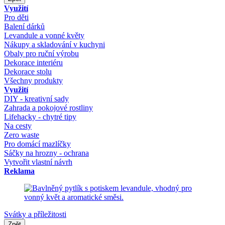
Využití
Pro děti
Balení dárků
Levandule a vonné květy
Nákupy a skladování v kuchyni
Obaly pro ruční výrobu
Dekorace interiéru
Dekorace stolu
Všechny produkty
Využití
DIY - kreativní sady
Zahrada a pokojové rostliny
Lifehacky - chytré tipy
Na cesty
Zero waste
Pro domácí mazlíčky
Sáčky na hrozny - ochrana
Vytvořit vlastní návrh
Reklama
Svátky a příležitosti
Zpět