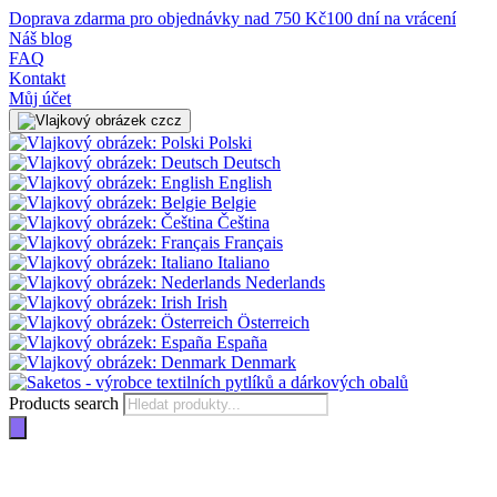
Doprava zdarma pro objednávky nad 750 Kč
100 dní na vrácení
Náš blog
FAQ
Kontakt
Můj účet
cz
Polski
Deutsch
English
Belgie
Čeština
Français
Italiano
Nederlands
Irish
Österreich
España
Denmark
Products search