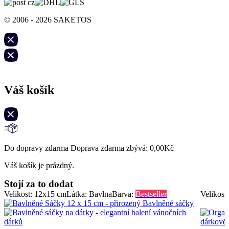
© 2006 - 2026 SAKETOS
Váš košík
Do dopravy zdarma Doprava zdarma zbývá:
0,00
Kč
Váš košík je prázdný.
Stojí za to dodat
Velikost: 12x15 cm
Látka: Bavlna
Barva:
Bestseller
Velikost