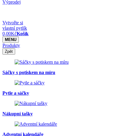
Výprodej
Vytvořte si
vlastní pytlík
0,00
Kč
Košík
MENU
Produkty
Zpět
Sáčky s potiskem na míru
Pytle a sáčky
Nákupní tašky
Adventní kalendáře