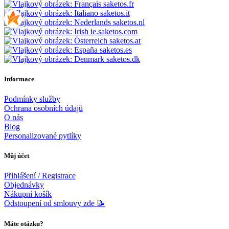
saketos.fr
saketos.it
saketos.nl
ie.saketos.com
saketos.at
saketos.es
saketos.dk
Informace
Podmínky služby
Ochrana osobních údajů
O nás
Blog
Personalizované pytlíky
Můj účet
Přihlášení / Registrace
Objednávky
Nákupní košík
Odstoupení od smlouvy zde 📝
Máte otázku?