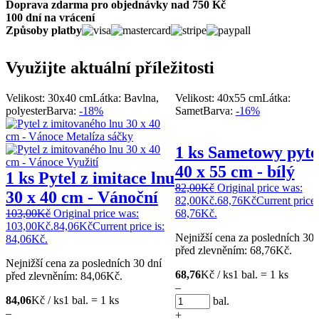
Doprava zdarma pro objednávky nad 750 Kč
100 dní na vrácení
Způsoby platby
Využijte aktuální příležitosti
Velikost: 30x40 cm
Látka: Bavlna,
Velikost: 40x55 cm
Látka:
polyester
Barva:
-18%
Samet
Barva:
-16%
1 ks Sametowy pyte
40 x 55 cm - bílý
1 ks Pytel z imitace lnu
82,00
Kč
Original price was:
30 x 40 cm - Vánoční
82,00Kč.
68,76
Kč
Current price 
103,00
Kč
Original price was:
68,76Kč.
103,00Kč.
84,06
Kč
Current price is:
Nejnižší cena za posledních 30 
84,06Kč.
před zlevněním:
68,76
Kč
.
Nejnižší cena za posledních 30 dní
68,76
Kč / ks
1 bal. = 1 ks
před zlevněním:
84,06
Kč
.
–
84,06
Kč / ks
1 bal. = 1 ks
bal.
–
+