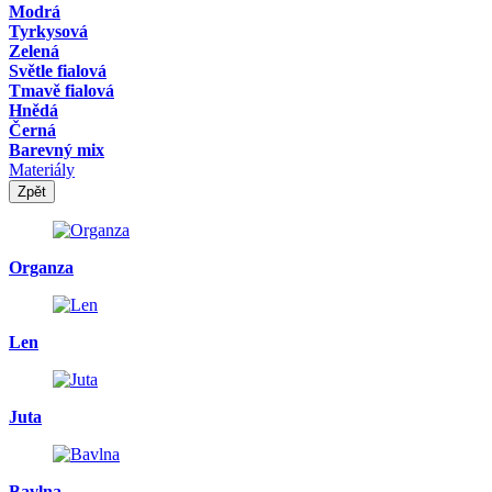
Modrá
Tyrkysová
Zelená
Světle fialová
Tmavě fialová
Hnědá
Černá
Barevný mix
Materiály
Zpět
Organza
Len
Juta
Bavlna