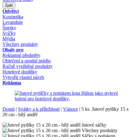
Zpět
Odvětví
Kosmetika
Levandule
Šperky
Svíčky
Mýdla
Všechny produkty
Obaly pro
Reklamní předměty
Oblečení a spodní prádlo
Ručně vyráběné produkty
Hotelové doplňky
Vytvořit vlastní návrh
Reklama
Domů
|
Svátky a k příležitosti
|
Vánoce
|
5 ks. Jutové pytlíky 15 x
20 cm - bílý anděl