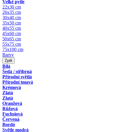
Velké pytle
22x30 cm
26x35 cm
30x40 cm
35x50 cm
40x55 cm
45x60 cm
50x65 cm
55x75 cm
75x100 cm
Barvy
Zpět
Bílá
Šedá / stříbrná
Přírodní světlá
Přírodní tmavá
Krémová
Zlatá
Zlatá
Oranžová
Růžová
Fuchsiová
Červená
Bordó
Světle modrá