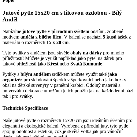
Popis
Jutové pytle 15x20 cm s filcovou ozdobou - Bílý
Anděl
Nabízíme
jutové pytle
v
přírodním světlém
odstínu, zdobené
motivem
anděla
z
bílého filcu
. V balení se nachází
5 kusů
tašek z
materiálu o rozměrech
15 x 20 cm
.
Tyto pytlíky s andělem jsou skvělé
obaly na dárky
pro mnoho
příležitostí! Můžete je využít například jako pytel na dárek pro
takové příležitosti jako
Křest
nebo
Svatá Komunie
!
Pytlíky s
bílým andělem
srdíčkem můžete využít také
jako
organizér
pro skladování šperků v šperkovnici nebo jako hezký
obal na dětské suvenýry v pamětní krabici. Odolný materiál a
univerzální dekorace umožňují jejich použití jak na každodenní bázi,
tak i pro svátky.
Technické Specifikace
Naše jutové pytle o rozměrech 15x20 cm jsou ideálním řešením pro
elegantní a ekologické balení. Vyrobena z přírodní juty, tyto pytle
spojují odolnost a estetiku, což je skvělá volba jak pro vánoční
dárky, tak pro každodenní použití.