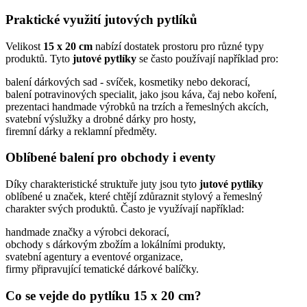
Praktické využití jutových pytlíků
Velikost
15 x 20 cm
nabízí dostatek prostoru pro různé typy
produktů. Tyto
jutové pytlíky
se často používají například pro:
balení dárkových sad - svíček, kosmetiky nebo dekorací,
balení potravinových specialit, jako jsou káva, čaj nebo koření,
prezentaci handmade výrobků na trzích a řemeslných akcích,
svatební výslužky a drobné dárky pro hosty,
firemní dárky a reklamní předměty.
Oblíbené balení pro obchody i eventy
Díky charakteristické struktuře juty jsou tyto
jutové pytlíky
oblíbené u značek, které chtějí zdůraznit stylový a řemeslný
charakter svých produktů. Často je využívají například:
handmade značky a výrobci dekorací,
obchody s dárkovým zbožím a lokálními produkty,
svatební agentury a eventové organizace,
firmy připravující tematické dárkové balíčky.
Co se vejde do pytlíku 15 x 20 cm?