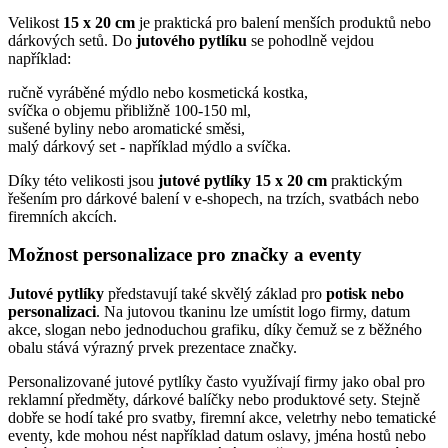
Velikost
15 x 20 cm
je praktická pro balení menších produktů nebo
dárkových setů. Do
jutového pytlíku
se pohodlně vejdou
například:
ručně vyráběné mýdlo nebo kosmetická kostka,
svíčka o objemu přibližně 100-150 ml,
sušené byliny nebo aromatické směsi,
malý dárkový set - například mýdlo a svíčka.
Díky této velikosti jsou
jutové pytlíky 15 x 20 cm
praktickým
řešením pro dárkové balení v e-shopech, na trzích, svatbách nebo
firemních akcích.
Možnost personalizace pro značky a eventy
Jutové pytlíky
představují také skvělý základ pro
potisk nebo
personalizaci
. Na jutovou tkaninu lze umístit logo firmy, datum
akce, slogan nebo jednoduchou grafiku, díky čemuž se z běžného
obalu stává výrazný prvek prezentace značky.
Personalizované jutové pytlíky často využívají firmy jako obal pro
reklamní předměty, dárkové balíčky nebo produktové sety. Stejně
dobře se hodí také pro svatby, firemní akce, veletrhy nebo tematické
eventy, kde mohou nést například datum oslavy, jména hostů nebo