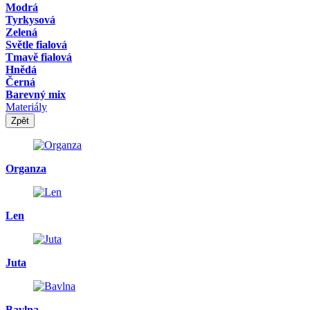
Modrá
Tyrkysová
Zelená
Světle fialová
Tmavě fialová
Hnědá
Černá
Barevný mix
Materiály
Zpět
Organza
Len
Juta
Bavlna