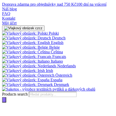
Doprava zdarma pro objednávky nad 750 Kč
100 dní na vrácení
Náš blog
FAQ
Kontakt
Můj účet
cz
Polski
Deutsch
English
Belgie
Čeština
Français
Italiano
Nederlands
Irish
Österreich
España
Denmark
Products search