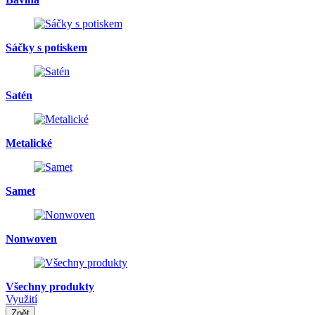
Sáčky s potiskem
Satén
Metalické
Samet
Nonwoven
Všechny produkty
Využití
Zpět