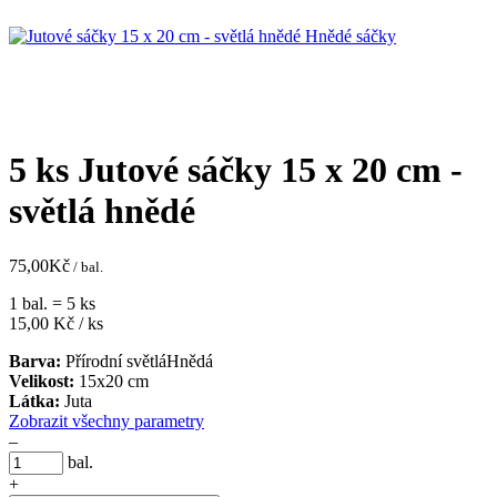
5 ks Jutové sáčky 15 x 20 cm -
světlá hnědé
75,00
Kč
/ bal.
1 bal. = 5 ks
15,00
Kč / ks
Barva:
Přírodní světlá
Hnědá
Velikost:
15x20 cm
Látka:
Juta
Zobrazit všechny parametry
–
bal.
+