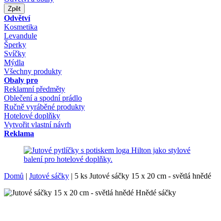
Zpět
Odvětví
Kosmetika
Levandule
Šperky
Svíčky
Mýdla
Všechny produkty
Obaly pro
Reklamní předměty
Oblečení a spodní prádlo
Ručně vyráběné produkty
Hotelové doplňky
Vytvořit vlastní návrh
Reklama
Domů
|
Jutové sáčky
|
5 ks Jutové sáčky 15 x 20 cm - světlá hnědé