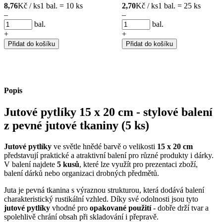
8,76
Kč / ks
1 bal. = 10 ks
2,70
Kč / ks
1 bal. = 25 ks
–
–
bal.
bal.
+
+
Přidat do košíku
Přidat do košíku
Popis
Jutové pytlíky 15 x 20 cm - stylové balení
z pevné jutové tkaniny (5 ks)
Jutové pytlíky
ve světle hnědé barvě o velikosti
15 x 20 cm
představují praktické a atraktivní balení pro různé produkty i dárky.
V balení najdete
5 kusů
, které lze využít pro prezentaci zboží,
balení dárků nebo organizaci drobných předmětů.
Juta je pevná tkanina s výraznou strukturou, která dodává balení
charakteristický rustikální vzhled. Díky své odolnosti jsou tyto
jutové pytlíky
vhodné pro
opakované použití
- dobře drží tvar a
spolehlivě chrání obsah při skladování i přepravě.