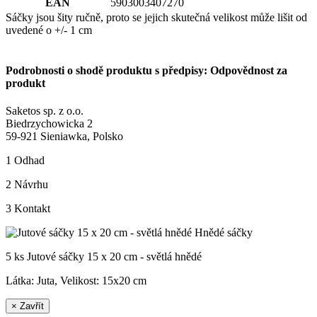
EAN
5903003407270
Sáčky jsou šity ručně, proto se jejich skutečná velikost může lišit od
uvedené o +/- 1 cm
Podrobnosti o shodě produktu s předpisy: Odpovědnost za
produkt
Saketos sp. z o.o.
Biedrzychowicka 2
59-921 Sieniawka, Polsko
1
Odhad
2
Návrhu
3
Kontakt
5 ks Jutové sáčky 15 x 20 cm - světlá hnědé
Látka: Juta, Velikost:
15x20 cm
×
Zavřít