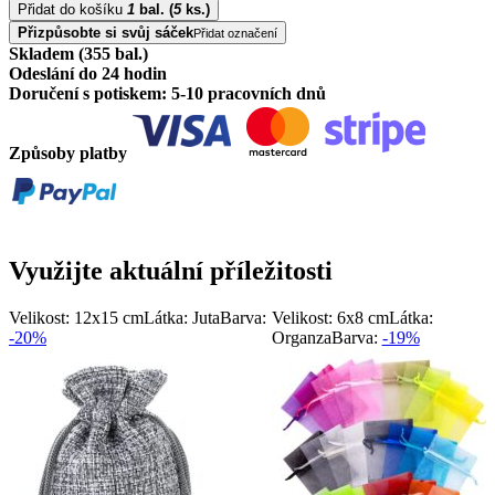
Přidat do košíku
1
bal.
(
5
ks.)
Přizpůsobte si svůj sáček
Přidat označení
Skladem (355 bal.)
Odeslání do 24 hodin
Doručení s potiskem: 5-10 pracovních dnů
Způsoby platby
Využijte aktuální příležitosti
Velikost: 12x15 cm
Látka: Juta
Barva:
Velikost: 6x8 cm
Látka:
-20%
Organza
Barva:
-19%