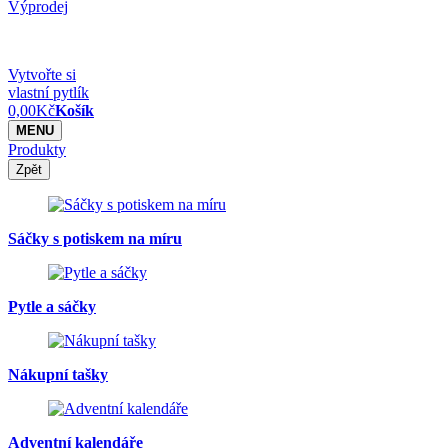
Výprodej
Vytvořte si
vlastní pytlík
0,00
Kč
Košík
MENU
Produkty
Zpět
Sáčky s potiskem na míru
Pytle a sáčky
Nákupní tašky
Adventní kalendáře