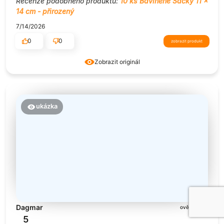
Recenze podobného produktu:
10 ks Bavlněné Sáčky 11 x
14 cm - přirozený
7/14/2026
0
0
zobrazit produkt
Zobrazit originál
ukázka
Dagmar
ověřené
5