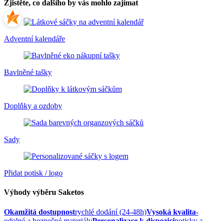
Zjistěte, co dalšího by vás mohlo zajímat
Adventní kalendáře
Bavlněné tašky
Doplňky a ozdoby
Sady
Přidat potisk / logo
Výhody výběru Saketos
Okamžitá dostupnost
rychlé dodání (24-48h)
Vysoká kvalita
-
odolné a bezpečné materiály
Personalizace k dispozici
potisky a