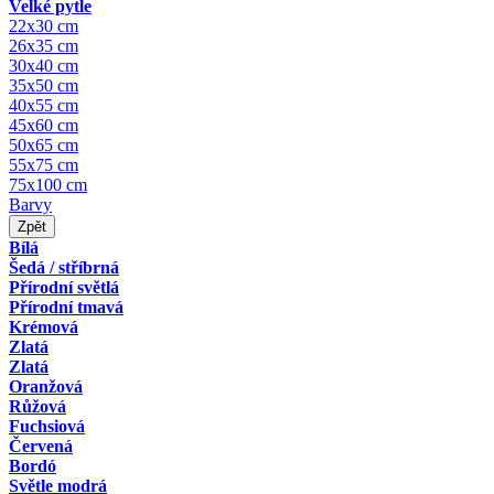
Velké pytle
22x30 cm
26x35 cm
30x40 cm
35x50 cm
40x55 cm
45x60 cm
50x65 cm
55x75 cm
75x100 cm
Barvy
Zpět
Bílá
Šedá / stříbrná
Přírodní světlá
Přírodní tmavá
Krémová
Zlatá
Zlatá
Oranžová
Růžová
Fuchsiová
Červená
Bordó
Světle modrá