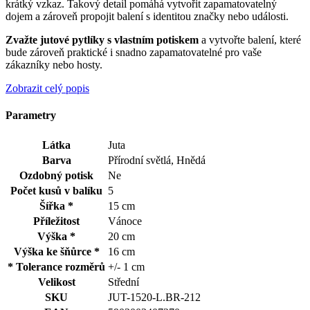
krátký vzkaz. Takový detail pomáhá vytvořit zapamatovatelný
dojem a zároveň propojit balení s identitou značky nebo události.
Zvažte jutové pytlíky s vlastním potiskem
a vytvořte balení, které
bude zároveň praktické i snadno zapamatovatelné pro vaše
zákazníky nebo hosty.
Zobrazit celý popis
Parametry
Látka
Juta
Barva
Přírodní světlá, Hnědá
Ozdobný potisk
Ne
Počet kusů v balíku
5
Šířka *
15 cm
Příležitost
Vánoce
Výška *
20 cm
Výška ke šňůrce *
16 cm
* Tolerance rozměrů
+/- 1 cm
Velikost
Střední
SKU
JUT-1520-L.BR-212