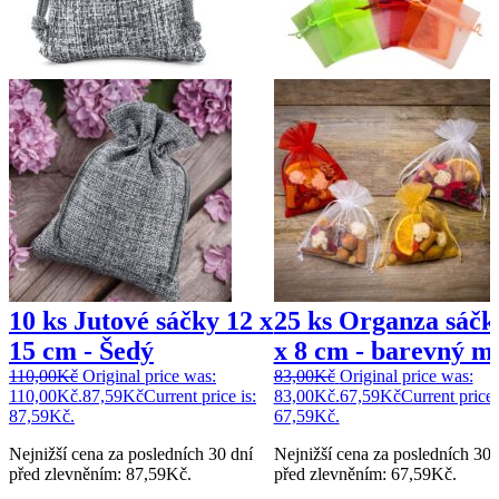
10 ks Jutové sáčky 12 x
25 ks Organza sáčk
15 cm - Šedý
x 8 cm - barevný m
110,00
Kč
Original price was:
83,00
Kč
Original price was:
110,00Kč.
87,59
Kč
Current price is:
83,00Kč.
67,59
Kč
Current price 
87,59Kč.
67,59Kč.
Nejnižší cena za posledních 30 dní
Nejnižší cena za posledních 30 
před zlevněním:
87,59
Kč
.
před zlevněním:
67,59
Kč
.