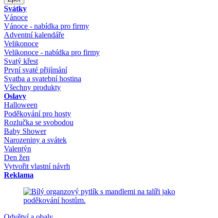
Svátky
Vánoce
Vánoce - nabídka pro firmy
Adventní kalendáře
Velikonoce
Velikonoce - nabídka pro firmy
Svatý křest
První svaté přijímání
Svatba a svatební hostina
Všechny produkty
Oslavy
Halloween
Poděkování pro hosty
Rozlučka se svobodou
Baby Shower
Narozeniny a svátek
Valentýn
Den žen
Vytvořit vlastní návrh
Reklama
Odvětví a obaly