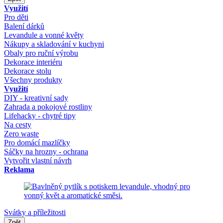
Využití
Pro děti
Balení dárků
Levandule a vonné květy
Nákupy a skladování v kuchyni
Obaly pro ruční výrobu
Dekorace interiéru
Dekorace stolu
Všechny produkty
Využití
DIY - kreativní sady
Zahrada a pokojové rostliny
Lifehacky - chytré tipy
Na cesty
Zero waste
Pro domácí mazlíčky
Sáčky na hrozny - ochrana
Vytvořit vlastní návrh
Reklama
Svátky a příležitosti
Zpět