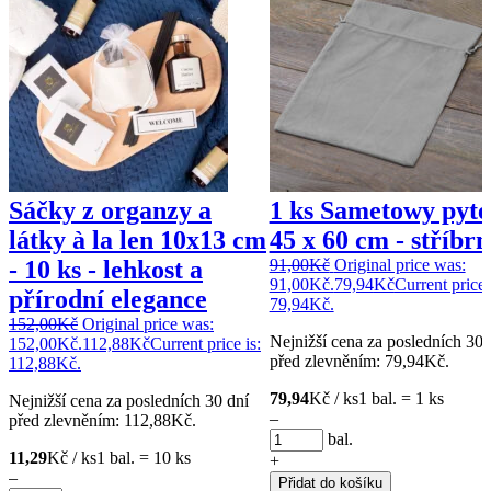
Sáčky z organzy a
1 ks Sametowy pyte
látky à la len 10x13 cm
45 x 60 cm - stříbr
- 10 ks - lehkost a
91,00
Kč
Original price was:
91,00Kč.
79,94
Kč
Current price 
přírodní elegance
79,94Kč.
152,00
Kč
Original price was:
Nejnižší cena za posledních 30 
152,00Kč.
112,88
Kč
Current price is:
před zlevněním:
79,94
Kč
.
112,88Kč.
79,94
Kč / ks
1 bal. = 1 ks
Nejnižší cena za posledních 30 dní
–
před zlevněním:
112,88
Kč
.
bal.
11,29
Kč / ks
1 bal. = 10 ks
+
–
Přidat do košíku