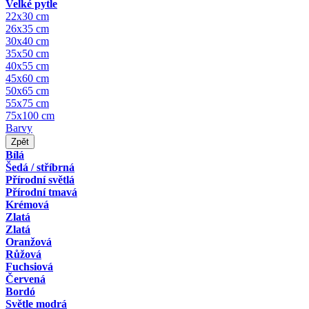
Velké pytle
22x30 cm
26x35 cm
30x40 cm
35x50 cm
40x55 cm
45x60 cm
50x65 cm
55x75 cm
75x100 cm
Barvy
Zpět
Bílá
Šedá / stříbrná
Přírodní světlá
Přírodní tmavá
Krémová
Zlatá
Zlatá
Oranžová
Růžová
Fuchsiová
Červená
Bordó
Světle modrá