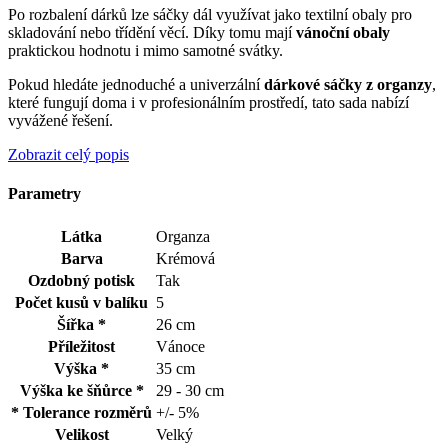
Po rozbalení dárků lze sáčky dál využívat jako textilní obaly pro
skladování nebo třídění věcí. Díky tomu mají
vánoční obaly
praktickou hodnotu i mimo samotné svátky.
Pokud hledáte jednoduché a univerzální
dárkové sáčky z organzy
,
které fungují doma i v profesionálním prostředí, tato sada nabízí
vyvážené řešení.
Zobrazit celý popis
Parametry
Látka
Organza
Barva
Krémová
Ozdobný potisk
Tak
Počet kusů v balíku
5
Šířka *
26 cm
Příležitost
Vánoce
Výška *
35 cm
Výška ke šňůrce *
29 - 30 cm
* Tolerance rozměrů
+/- 5%
Velikost
Velký