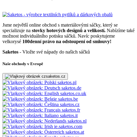
Jsme největší online obchod s materiálovými sáčky, který se
specializuje na
stovky hotových designů a velikostí.
Nabízíme také
možnost individuálního potisku sáčků. Navíc poskytujeme
velkorysé
100denní právo na odstoupení od smlouvy!
Saketos
- Vložte své nápady do našich sáčků
Naše obchody v Evropě
saketos.cz
saketos.pl
saketos.de
saketos.co.uk
saketos.be
saketos.cz
saketos.fr
saketos.it
saketos.nl
ie.saketos.com
saketos.at