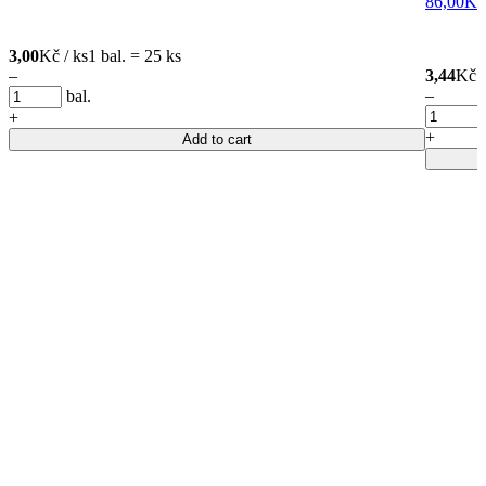
86,00
Kč
3,00
Kč / ks
1 bal. = 25 ks
–
3,44
Kč /
–
bal.
+
+
Add to cart