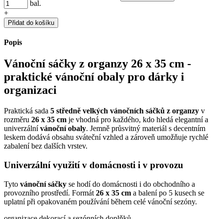
bal.
+
Přidat do košíku
Popis
Vánoční sáčky z organzy 26 x 35 cm -
praktické vánoční obaly pro dárky i
organizaci
Praktická sada
5 středně velkých vánočních sáčků z organzy
v
rozměru
26 x 35 cm
je vhodná pro každého, kdo hledá elegantní a
univerzální
vánoční obaly
. Jemně průsvitný materiál s decentním
leskem dodává obsahu sváteční vzhled a zároveň umožňuje rychlé
zabalení bez dalších vrstev.
Univerzální využití v domácnosti i v provozu
Tyto
vánoční sáčky
se hodí do domácnosti i do obchodního a
provozního prostředí. Formát
26 x 35 cm
a balení po 5 kusech se
uplatní při opakovaném používání během celé vánoční sezóny.
organizace dekorací a sezónních doplňků