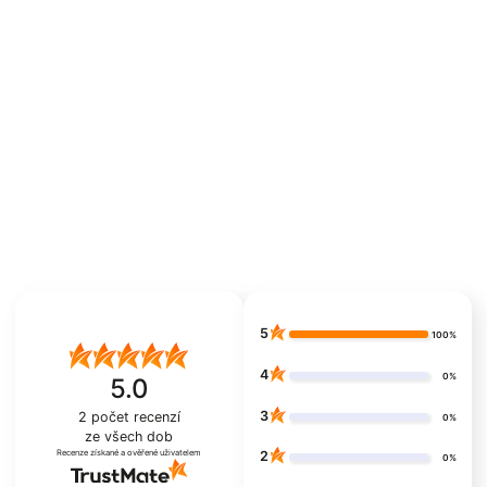
5
100%
4
0%
5.0
3
2
počet recenzí
0%
ze všech dob
Recenze získané a ověřené uživatelem
2
0%