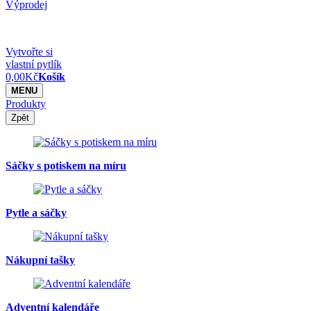
Výprodej
Vytvořte si
vlastní pytlík
0,00
Kč
Košík
MENU
Produkty
Zpět
Sáčky s potiskem na míru
Pytle a sáčky
Nákupní tašky
Adventní kalendáře