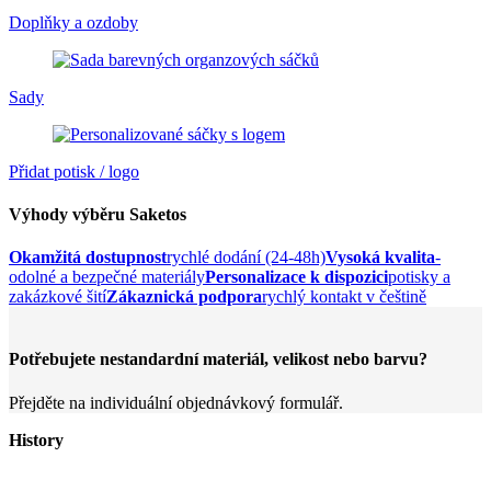
Doplňky a ozdoby
Sady
Přidat potisk / logo
Výhody výběru Saketos
Okamžitá dostupnost
rychlé dodání (24-48h)
Vysoká kvalita
-
odolné a bezpečné materiály
Personalizace k dispozici
potisky a
zakázkové šití
Zákaznická podpora
rychlý kontakt v češtině
Potřebujete nestandardní materiál, velikost nebo barvu?
Přejděte na individuální objednávkový formulář.
History