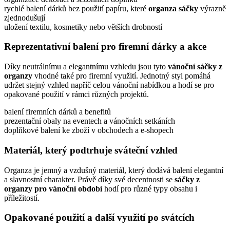
rychlé balení dárků bez použití papíru, které
organza sáčky
výrazně
zjednodušují
uložení textilu, kosmetiky nebo větších drobností
Reprezentativní balení pro firemní dárky a akce
Díky neutrálnímu a elegantnímu vzhledu jsou tyto
vánoční sáčky z
organzy
vhodné také pro firemní využití. Jednotný styl pomáhá
udržet stejný vzhled napříč celou vánoční nabídkou a hodí se pro
opakované použití v rámci různých projektů.
balení firemních dárků a benefitů
prezentační obaly na eventech a vánočních setkáních
doplňkové balení ke zboží v obchodech a e-shopech
Materiál, který podtrhuje sváteční vzhled
Organza je jemný a vzdušný materiál, který dodává balení elegantní
a slavnostní charakter. Právě díky své decentnosti se
sáčky z
organzy pro vánoční období
hodí pro různé typy obsahu i
příležitostí.
Opakované použití a další využití po svátcích