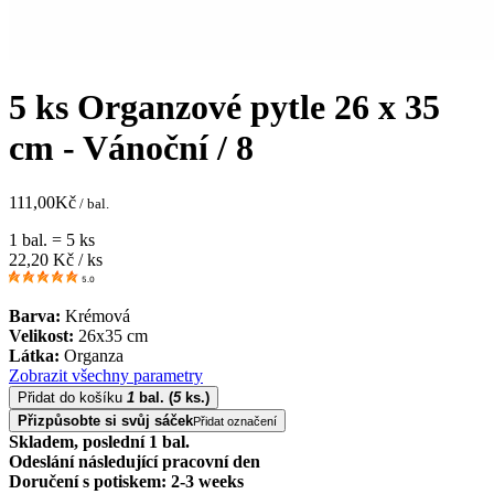
5 ks Organzové pytle 26 x 35
cm - Vánoční / 8
111,00
Kč
/ bal.
1 bal. = 5 ks
22,20
Kč / ks
5.0
Barva:
Krémová
Velikost:
26x35 cm
Látka:
Organza
Zobrazit všechny parametry
Přidat do košíku
1
bal.
(
5
ks.)
Přizpůsobte si svůj sáček
Přidat označení
Skladem, poslední 1 bal.
Odeslání následující pracovní den
Doručení s potiskem: 2-3 weeks