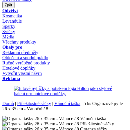
Zpět
Odvětví
Kosmetika
Levandule
Šperky
Svíčky
Mýdla
Všechny produkty
Obaly pro
Reklamní předměty
Oblečení a spodní prádlo
Ručně vyráběné produkty
Hotelové doplňky
Vytvořit vlastní návrh
Reklama
Domů
|
Příležitostné sáčky
|
Vánoční taška
|
5 ks Organzové pytle
26 x 35 cm - Vánoční / 8