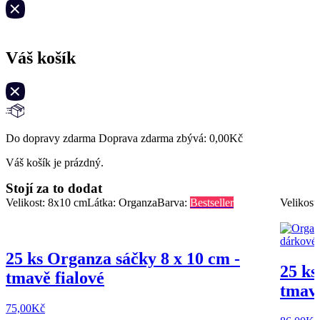
Váš košík
Do dopravy zdarma Doprava zdarma zbývá:
0,00
Kč
Váš košík je prázdný.
Stojí za to dodat
Velikost: 8x10 cm
Látka: Organza
Barva:
Bestseller
Velikost
25 ks Organza sáčky 8 x 10 cm -
25 ks
tmavě fialové
tmavě
75,00
Kč