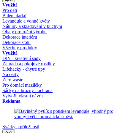
Využití
Pro děti
Balení dárků
Levandule a vonné květy
Nákupy a skladování v kuchyni
Obaly pro ruční výrobu
Dekorace interiéru
Dekorace stolu
Všechny produkty
Využití
DIY - kreativní sady
Zahrada a pokojové rostliny
Lifehacky - chytré tipy
Na cesty
Zero waste
Pro domácí mazlíčky
Sáčky na hrozny - ochrana
Vytvořit vlastní návrh
Reklama
Svátky a příležitosti
Zpět