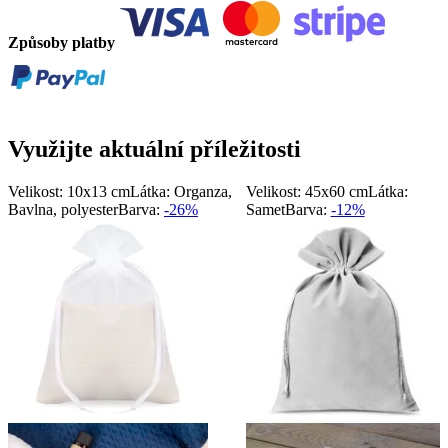
Způsoby platby
Využijte aktuální příležitosti
Velikost: 10x13 cm
Látka: Organza,
Velikost: 45x60 cm
Látka:
Bavlna, polyester
Barva:
-26%
Samet
Barva:
-12%