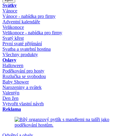
Svátky
Vánoce
Vánoce - nabídka pro firmy
Adventní kalendáře
Velikonoce
Velikonoce - nabídka pro firmy
Svatý křest
První svaté přijímání
Svatba a svatební hostina
Všechny produkty
Oslavy
Halloween
Poděkování pro hosty
Rozlučka se svobodou
Baby Shower
Narozeniny a svátek
Valentýn
Den žen
Vytvořit vlastní návrh
Reklama
Odvětví a obaly