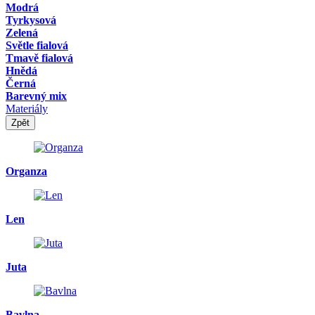
Modrá
Tyrkysová
Zelená
Světle fialová
Tmavě fialová
Hnědá
Černá
Barevný mix
Materiály
Zpět
Organza
Len
Juta
Bavlna