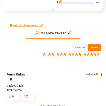
1
0%
Jak sbíráme recenze?
Recenze zákazníků
Vymazat
Hledat
Anna Kubiś
ověřené
5
👍️👍️👍️👍️👍️
12/17/2024
0
0