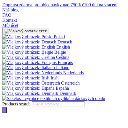
Doprava zdarma pro objednávky nad 750 Kč
100 dní na vrácení
Náš blog
FAQ
Kontakt
Můj účet
cz
Polski
Deutsch
English
Belgie
Čeština
Français
Italiano
Nederlands
Irish
Österreich
España
Denmark
Products search