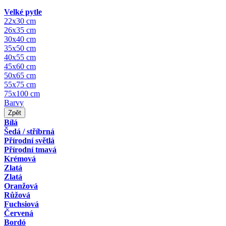
Velké pytle
22x30 cm
26x35 cm
30x40 cm
35x50 cm
40x55 cm
45x60 cm
50x65 cm
55x75 cm
75x100 cm
Barvy
Zpět
Bílá
Šedá / stříbrná
Přírodní světlá
Přírodní tmavá
Krémová
Zlatá
Zlatá
Oranžová
Růžová
Fuchsiová
Červená
Bordó