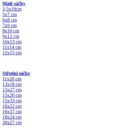
Malé sáčky
3,5x19cm
5x7 cm
6x8 cm
7x9 cm
8x10 cm
9x12 cm
10x13 cm
11x14 cm
12x15 cm
Střední sáčky
11x20 cm
13x18 cm
13x27 cm
15x20 cm
15x33 cm
16x22 cm
16x37 cm
18x24 cm
20x27 cm