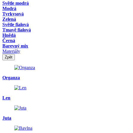
Světle modrá
Modrá
Tyrkysová
Zelená
Světle fialová
Tmavě fialová
Hnědá
Černá
Barevný mix
Materiály
Zpět
Organza
Len
Juta