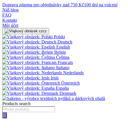
Doprava zdarma pro objednávky nad 750 Kč
100 dní na vrácení
Náš blog
FAQ
Kontakt
Můj účet
cz
Polski
Deutsch
English
Belgie
Čeština
Français
Italiano
Nederlands
Irish
Österreich
España
Denmark
Products search