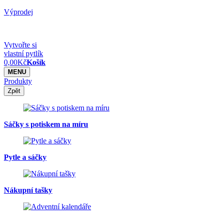
Výprodej
Vytvořte si
vlastní pytlík
0,00
Kč
Košík
MENU
Produkty
Zpět
Sáčky s potiskem na míru
Pytle a sáčky
Nákupní tašky