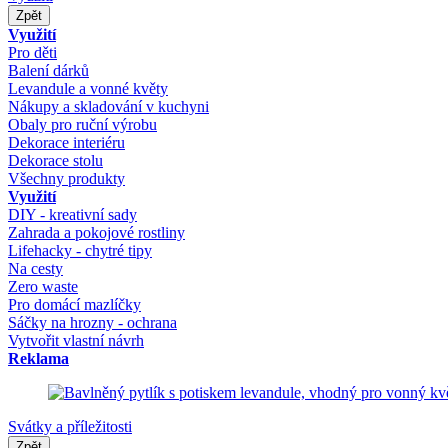
Zpět
Využití
Pro děti
Balení dárků
Levandule a vonné květy
Nákupy a skladování v kuchyni
Obaly pro ruční výrobu
Dekorace interiéru
Dekorace stolu
Všechny produkty
Využití
DIY - kreativní sady
Zahrada a pokojové rostliny
Lifehacky - chytré tipy
Na cesty
Zero waste
Pro domácí mazlíčky
Sáčky na hrozny - ochrana
Vytvořit vlastní návrh
Reklama
Svátky a příležitosti
Zpět