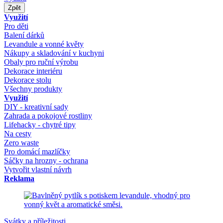
Zpět
Využití
Pro děti
Balení dárků
Levandule a vonné květy
Nákupy a skladování v kuchyni
Obaly pro ruční výrobu
Dekorace interiéru
Dekorace stolu
Všechny produkty
Využití
DIY - kreativní sady
Zahrada a pokojové rostliny
Lifehacky - chytré tipy
Na cesty
Zero waste
Pro domácí mazlíčky
Sáčky na hrozny - ochrana
Vytvořit vlastní návrh
Reklama
Svátky a příležitosti