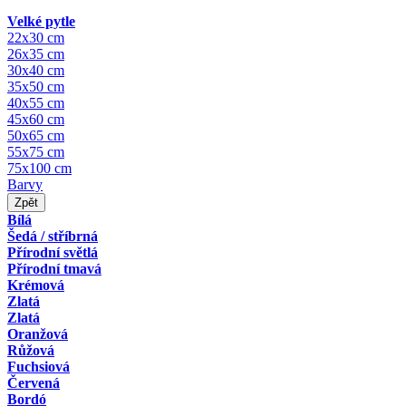
Velké pytle
22x30 cm
26x35 cm
30x40 cm
35x50 cm
40x55 cm
45x60 cm
50x65 cm
55x75 cm
75x100 cm
Barvy
Zpět
Bílá
Šedá / stříbrná
Přírodní světlá
Přírodní tmavá
Krémová
Zlatá
Zlatá
Oranžová
Růžová
Fuchsiová
Červená
Bordó