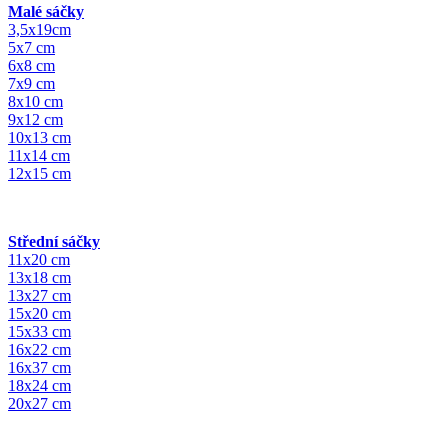
Malé sáčky
3,5x19cm
5x7 cm
6x8 cm
7x9 cm
8x10 cm
9x12 cm
10x13 cm
11x14 cm
12x15 cm
Střední sáčky
11x20 cm
13x18 cm
13x27 cm
15x20 cm
15x33 cm
16x22 cm
16x37 cm
18x24 cm
20x27 cm