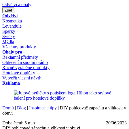
Odvětví a obaly
Zpět
Odvětví
Kosmetika
Levandule
Šperky
Svíčky
Mýdla
Všechny produkty
Obaly pro
Reklamní předměty
Oblečení a spodní prádlo
Ručně vyráběné produkty
Hotelové doplňky
Vytvořit vlastní návrh
Reklama
Domů
|
Blog
|
Inspirace a tipy
|
DIY pohlcovač zápachu a vlhkosti v
obuvi
Doba čtení: 5 min
20/06/2023
DIY pohlcovač zápachu a vlhkosti v obuvi