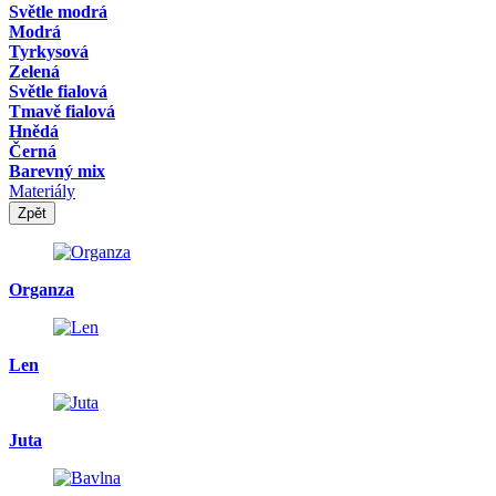
Světle modrá
Modrá
Tyrkysová
Zelená
Světle fialová
Tmavě fialová
Hnědá
Černá
Barevný mix
Materiály
Zpět
Organza
Len
Juta