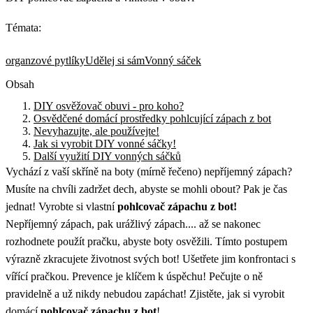
Témata:
organzové pytlíky
Udělej si sám
Vonný sáček
Obsah
DIY osvěžovač obuvi - pro koho?
Osvědčené domácí prostředky pohlcující zápach z bot
Nevyhazujte, ale používejte!
Jak si vyrobit DIY vonné sáčky!
Další využití DIY vonných sáčků
Vychází z vaší skříně na boty (mírně řečeno) nepříjemný zápach?
Musíte na chvíli zadržet dech, abyste se mohli obout? Pak je čas
jednat! Vyrobte si vlastní
pohlcovač zápachu z bot!
Nepříjemný zápach, pak urážlivý zápach.... až se nakonec
rozhodnete použít pračku, abyste boty osvěžili. Tímto postupem
výrazně zkracujete životnost svých bot! Ušetřete jim konfrontaci s
vířící pračkou. Prevence je klíčem k úspěchu! Pečujte o ně
pravidelně a už nikdy nebudou zapáchat! Zjistěte, jak si vyrobit
domácí
pohlcovač zápachu z bot
!