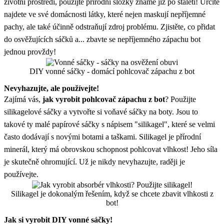
životní prostředí, použijte přírodní složky známé již po staletí! Určitě
najdete ve své domácnosti látky, které nejen maskují nepříjemné
pachy, ale také účinně odstraňují zdroj problému. Zjistěte, co přidat
do osvěžujících sáčků a... zbavte se nepříjemného zápachu bot
jednou provždy!
DIY vonné sáčky - domácí pohlcovač zápachu z bot
Nevyhazujte, ale používejte!
Zajímá vás,
jak vyrobit pohlcovač zápachu z bot
? Použijte
silikagelové sáčky a vytvořte si voňavé sáčky na boty. Jsou to
takové ty malé papírové sáčky s nápisem "silikagel", které se velmi
často dodávají s novými botami a taškami. Silikagel je přírodní
minerál, který má obrovskou schopnost pohlcovat vlhkost! Jeho síla
je skutečně ohromující. Už je nikdy nevyhazujte, raději je
používejte.
Silikagel je dokonalým řešením, když se chcete zbavit vlhkosti z
bot!
Jak si vyrobit DIY vonné sáčky!