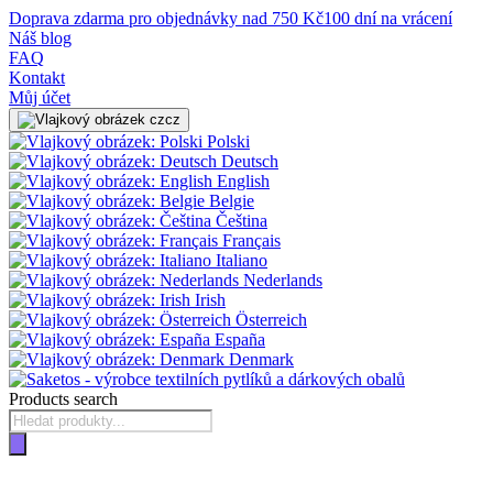
Doprava zdarma pro objednávky nad 750 Kč
100 dní na vrácení
Náš blog
FAQ
Kontakt
Můj účet
cz
Polski
Deutsch
English
Belgie
Čeština
Français
Italiano
Nederlands
Irish
Österreich
España
Denmark
Products search