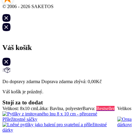
© 2006 - 2026 SAKETOS
Váš košík
Do dopravy zdarma Doprava zdarma zbývá:
0,00
Kč
Váš košík je prázdný.
Stojí za to dodat
Velikost: 8x10 cm
Látka: Bavlna, polyester
Barva:
Bestseller
Velikost