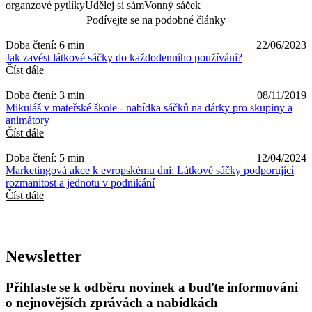
organzové pytlíky
Udělej si sám
Vonný sáček
Podívejte se na podobné články
Doba čtení: 6 min
22/06/2023
Jak zavést látkové sáčky do každodenního používání?
Číst dále
Doba čtení: 3 min
08/11/2019
Mikuláš v mateřské škole - nabídka sáčků na dárky pro skupiny a
animátory
Číst dále
Doba čtení: 5 min
12/04/2024
Marketingová akce k evropskému dni: Látkové sáčky podporující
rozmanitost a jednotu v podnikání
Číst dále
Newsletter
Přihlaste se k odběru novinek a buďte informováni
o nejnovějších zprávách a nabídkách