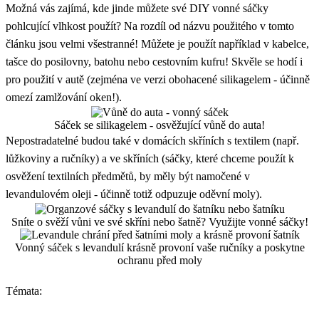
Možná vás zajímá, kde jinde můžete své DIY vonné sáčky
pohlcující vlhkost použít? Na rozdíl od názvu použitého v tomto
článku jsou velmi všestranné! Můžete je použít například v kabelce,
tašce do posilovny, batohu nebo cestovním kufru! Skvěle se hodí i
pro použití v autě (zejména ve verzi obohacené silikagelem - účinně
omezí zamlžování oken!).
Sáček se silikagelem - osvěžující vůně do auta!
Nepostradatelné budou také v domácích skříních s textilem (např.
lůžkoviny a ručníky) a ve skříních (sáčky, které chceme použít k
osvěžení textilních předmětů, by měly být namočené v
levandulovém oleji - účinně totiž odpuzuje oděvní moly).
Sníte o svěží vůni ve své skříni nebo šatně? Využijte vonné sáčky!
Vonný sáček s levandulí krásně provoní vaše ručníky a poskytne
ochranu před moly
Témata: