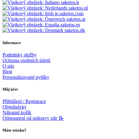
saketos.it
saketos.nl
ie.saketos.com
saketos.at
saketos.es
saketos.dk
Informace
Podmínky služby
Ochrana osobních údajů
O nás
Blog
Personalizované pytlíky
Můj účet
Přihlášení / Registrace
Objednávky
Nákupní košík
Odstoupení od smlouvy zde 📝
Máte otázku?