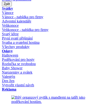
Zpět
Svátky
Vánoce
Vánoce - nabídka pro firmy
Adventní kalendáře
Velikonoce
Velikonoce - nabídka pro firmy
Svatý křest
První svaté přijímání
Svatba a svatební hostina
Všechny produkty
Oslavy
Halloween
Poděkování pro hosty
Rozlučka se svobodou
Baby Shower
Narozeniny a svátek
Valentýn
Den žen
Vytvořit vlastní návrh
Reklama