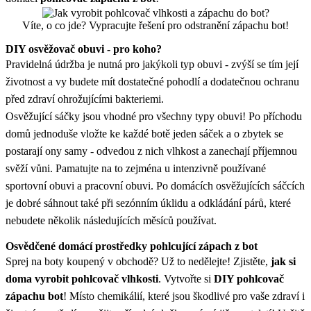
Víte, o co jde? Vypracujte řešení pro odstranění zápachu bot!
DIY osvěžovač obuvi - pro koho?
Pravidelná údržba je nutná pro jakýkoli typ obuvi - zvýší se tím její
životnost a vy budete mít dostatečné pohodlí a dodatečnou ochranu
před zdraví ohrožujícími bakteriemi.
Osvěžující sáčky jsou vhodné pro všechny typy obuvi! Po příchodu
domů jednoduše vložte ke každé botě jeden sáček a o zbytek se
postarají ony samy - odvedou z nich vlhkost a zanechají příjemnou
svěží vůni. Pamatujte na to zejména u intenzivně používané
sportovní obuvi a pracovní obuvi. Po domácích osvěžujících sáčcích
je dobré sáhnout také při sezónním úklidu a odkládání párů, které
nebudete několik následujících měsíců používat.
Osvědčené domácí prostředky pohlcující zápach z bot
Sprej na boty koupený v obchodě? Už to nedělejte! Zjistěte,
jak si
doma vyrobit pohlcovač vlhkosti
. Vytvořte si
DIY pohlcovač
zápachu bot
! Místo chemikálií, které jsou škodlivé pro vaše zdraví i