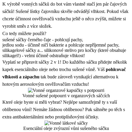
K výrobě vonných sáčků do bot vám vlastně stačí jen pár čajových
sáčků! Sušené lístky čajovníku skvěle odvádějí vlhkost. Pokud však
chcete účinnost osvěžovačů vzduchu ještě o něco zvýšit, můžete si
vyrobit směs z více složek.
Co tedy můžete použít?
sušené sáčky černého čaje - pohlcují pachy,
jedlou sodu - účinně ničí bakterie a pohlcuje nepříjemné pachy,
silikagelové sáčky a... silikonové stelivo pro kočky (které obsahuje
silikagel!) - velmi účinně odstraňuje vlhkost!
Vyplatí se připravit sáčky 2 v 1! Do každého sáčku přidejte několik
kapek esenciálního oleje nebo trochu sušené vůně. Váš
pohlcovač
vlhkosti a zápachu
tak bude zároveň vynikající alternativou k
hotovým aerosolovým osvěžovačům vzduchu!
Vonné sušené potpourri v organzových sáčcích
Které oleje byste si měli vybrat? Nejlépe samozřejmě ty s vaší
oblíbenou vůní! Nemáte žádnou oblíbenou? Pak sáhněte po těch s
extra antibakteriálními nebo protiplísňovými účinky.
Esenciální oleje zvýrazní vůni sušeného sáčku