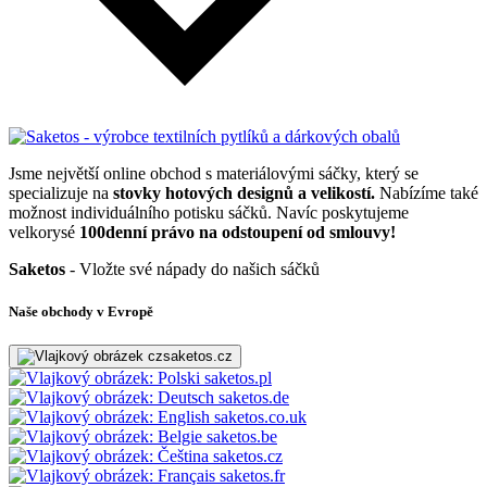
Jsme největší online obchod s materiálovými sáčky, který se
specializuje na
stovky hotových designů a velikostí.
Nabízíme také
možnost individuálního potisku sáčků. Navíc poskytujeme
velkorysé
100denní právo na odstoupení od smlouvy!
Saketos
- Vložte své nápady do našich sáčků
Naše obchody v Evropě
saketos.cz
saketos.pl
saketos.de
saketos.co.uk
saketos.be
saketos.cz
saketos.fr