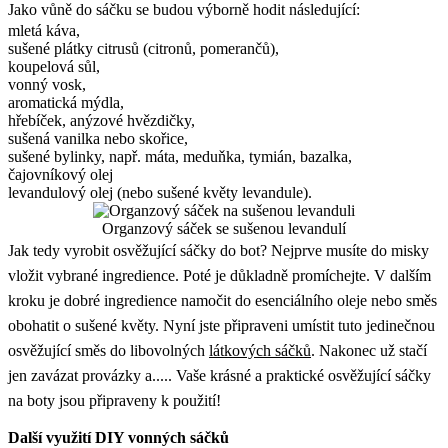
Jako vůně do sáčku se budou výborně hodit následující:
mletá káva,
sušené plátky citrusů (citronů, pomerančů),
koupelová sůl,
vonný vosk,
aromatická mýdla,
hřebíček, anýzové hvězdičky,
sušená vanilka nebo skořice,
sušené bylinky, např. máta, meduňka, tymián, bazalka,
čajovníkový olej
levandulový olej (nebo sušené květy levandule).
Organzový sáček se sušenou levandulí
Jak tedy vyrobit osvěžující sáčky do bot? Nejprve musíte do misky
vložit vybrané ingredience. Poté je důkladně promíchejte. V dalším
kroku je dobré ingredience namočit do esenciálního oleje nebo směs
obohatit o sušené květy. Nyní jste připraveni umístit tuto jedinečnou
osvěžující směs do libovolných
látkových sáčků
. Nakonec už stačí
jen zavázat provázky a..... Vaše krásné a praktické osvěžující sáčky
na boty jsou připraveny k použití!
Další využití DIY vonných sáčků