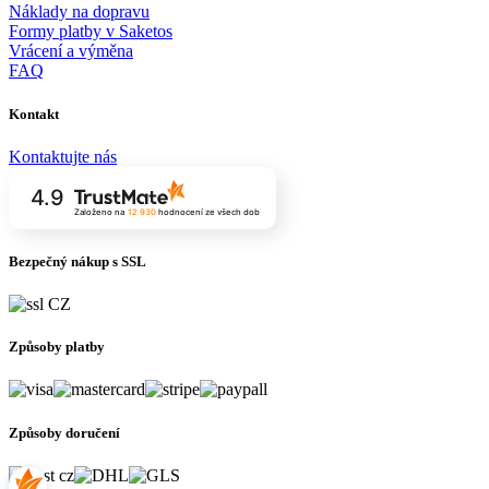
Náklady na dopravu
Formy platby v Saketos
Vrácení a výměna
FAQ
Kontakt
Kontaktujte nás
4.9
Založeno na
12 930
hodnocení
ze všech dob
Bezpečný nákup s SSL
Způsoby platby
Způsoby doručení