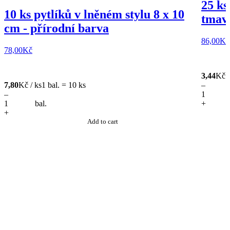
25 ks
10 ks pytlíků v lněném stylu 8 x 10
tmavě
cm - přírodní barva
86,00
Kč
78,00
Kč
3,44
Kč /
7,80
Kč / ks
1 bal. = 10 ks
–
–
bal.
+
+
Add to cart