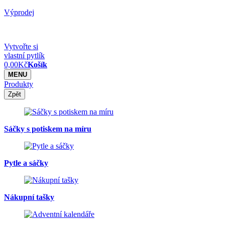
Výprodej
Vytvořte si
vlastní pytlík
0,00
Kč
Košík
MENU
Produkty
Zpět
Sáčky s potiskem na míru
Pytle a sáčky
Nákupní tašky