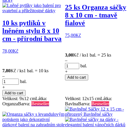
25 ks Organza sáčky
8 x 10 cm - tmavě
10 ks pytlíků v
fialové
lněném stylu 8 x 10
75,00
Kč
cm - přírodní barva
78,00
Kč
3,00
Kč / ks
1 bal. = 25 ks
–
bal.
7,80
Kč / ks
1 bal. = 10 ks
+
–
Add to cart
bal.
+
Add to cart
Velikost: 9x12 cm
Látka:
Velikost: 12x15 cm
Látka:
Organza
Barva:
Bestseller
Bavlna
Barva:
Bestseller