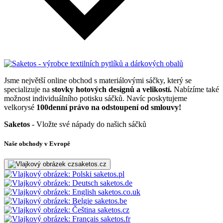
Jsme největší online obchod s materiálovými sáčky, který se
specializuje na
stovky hotových designů a velikostí.
Nabízíme také
možnost individuálního potisku sáčků. Navíc poskytujeme
velkorysé
100denní právo na odstoupení od smlouvy!
Saketos
- Vložte své nápady do našich sáčků
Naše obchody v Evropě
saketos.cz
saketos.pl
saketos.de
saketos.co.uk
saketos.be
saketos.cz
saketos.fr