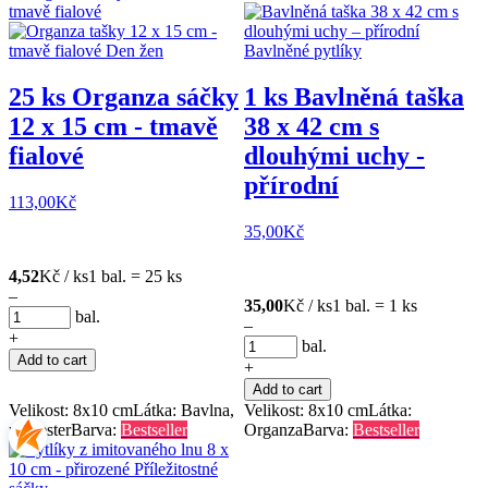
25 ks Organza sáčky
1 ks Bavlněná taška
12 x 15 cm - tmavě
38 x 42 cm s
fialové
dlouhými uchy -
přírodní
113,00
Kč
35,00
Kč
4,52
Kč / ks
1 bal. = 25 ks
–
35,00
Kč / ks
1 bal. = 1 ks
bal.
–
+
bal.
Add to cart
+
Add to cart
Velikost: 8x10 cm
Látka: Bavlna,
Velikost: 8x10 cm
Látka:
polyester
Barva:
Bestseller
Organza
Barva:
Bestseller