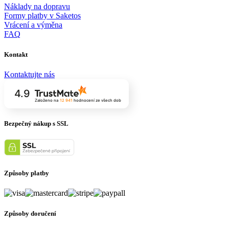
Náklady na dopravu
Formy platby v Saketos
Vrácení a výměna
FAQ
Kontakt
Kontaktujte nás
4.9
Založeno na
12 941
hodnocení
ze všech dob
Bezpečný nákup s SSL
Způsoby platby
Způsoby doručení