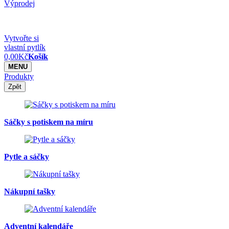
Výprodej
Vytvořte si
vlastní pytlík
0,00
Kč
Košík
MENU
Produkty
Zpět
Sáčky s potiskem na míru
Pytle a sáčky
Nákupní tašky
Adventní kalendáře