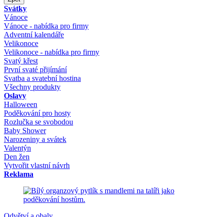
Svátky
Vánoce
Vánoce - nabídka pro firmy
Adventní kalendáře
Velikonoce
Velikonoce - nabídka pro firmy
Svatý křest
První svaté přijímání
Svatba a svatební hostina
Všechny produkty
Oslavy
Halloween
Poděkování pro hosty
Rozlučka se svobodou
Baby Shower
Narozeniny a svátek
Valentýn
Den žen
Vytvořit vlastní návrh
Reklama
Odvětví a obaly