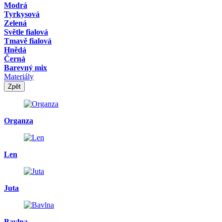
Modrá
Tyrkysová
Zelená
Světle fialová
Tmavě fialová
Hnědá
Černá
Barevný mix
Materiály
Zpět
Organza
Len
Juta
Bavlna