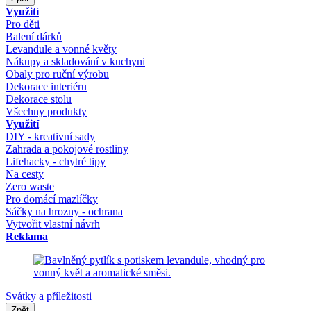
Využití
Pro děti
Balení dárků
Levandule a vonné květy
Nákupy a skladování v kuchyni
Obaly pro ruční výrobu
Dekorace interiéru
Dekorace stolu
Všechny produkty
Využití
DIY - kreativní sady
Zahrada a pokojové rostliny
Lifehacky - chytré tipy
Na cesty
Zero waste
Pro domácí mazlíčky
Sáčky na hrozny - ochrana
Vytvořit vlastní návrh
Reklama
Svátky a příležitosti
Zpět