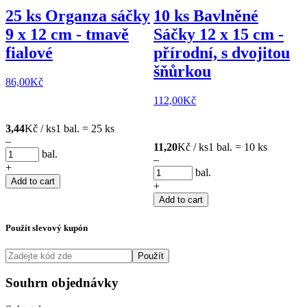
25 ks Organza sáčky
10 ks Bavlněné
9 x 12 cm - tmavě
Sáčky 12 x 15 cm -
fialové
přírodní, s dvojitou
šňůrkou
86,00
Kč
112,00
Kč
3,44
Kč / ks
1 bal. = 25 ks
–
11,20
Kč / ks
1 bal. = 10 ks
bal.
–
+
bal.
Add to cart
+
Add to cart
Použít slevový kupón
Použít
Souhrn objednávky