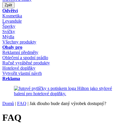
Zpět
Odvětví
Kosmetika
Levandule
Šperky
Svíčky
Mýdla
Všechny produkty
Obaly pro
Reklamní předměty
Oblečení a spodní prádlo
Ručně vyráběné produkty
Hotelové doplňky
Vytvořit vlastní návrh
Reklama
Domů
|
FAQ
|
Jak dlouho bude daný výrobek dostupný?
FAQ