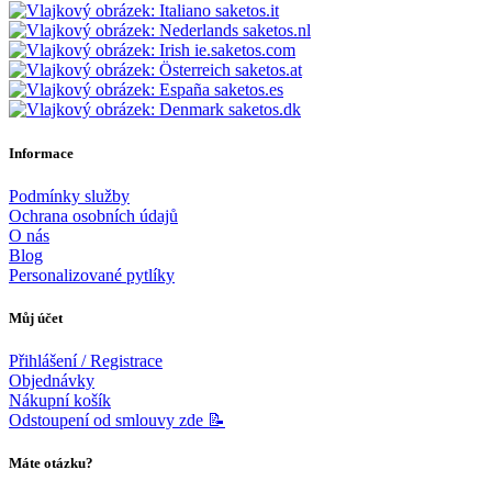
saketos.it
saketos.nl
ie.saketos.com
saketos.at
saketos.es
saketos.dk
Informace
Podmínky služby
Ochrana osobních údajů
O nás
Blog
Personalizované pytlíky
Můj účet
Přihlášení / Registrace
Objednávky
Nákupní košík
Odstoupení od smlouvy zde 📝
Máte otázku?