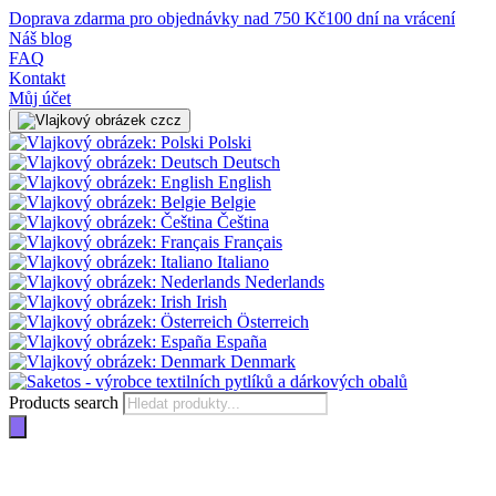
Doprava zdarma pro objednávky nad 750 Kč
100 dní na vrácení
Náš blog
FAQ
Kontakt
Můj účet
cz
Polski
Deutsch
English
Belgie
Čeština
Français
Italiano
Nederlands
Irish
Österreich
España
Denmark
Products search