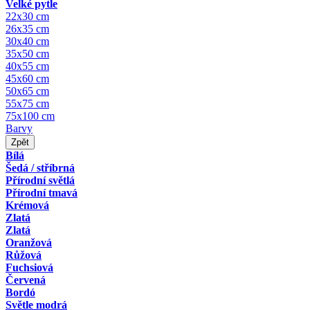
Velké pytle
22x30 cm
26x35 cm
30x40 cm
35x50 cm
40x55 cm
45x60 cm
50x65 cm
55x75 cm
75x100 cm
Barvy
Zpět
Bílá
Šedá / stříbrná
Přírodní světlá
Přírodní tmavá
Krémová
Zlatá
Zlatá
Oranžová
Růžová
Fuchsiová
Červená
Bordó
Světle modrá