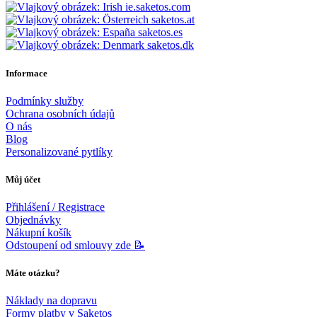
ie.saketos.com
saketos.at
saketos.es
saketos.dk
Informace
Podmínky služby
Ochrana osobních údajů
O nás
Blog
Personalizované pytlíky
Můj účet
Přihlášení / Registrace
Objednávky
Nákupní košík
Odstoupení od smlouvy zde 📝
Máte otázku?
Náklady na dopravu
Formy platby v Saketos