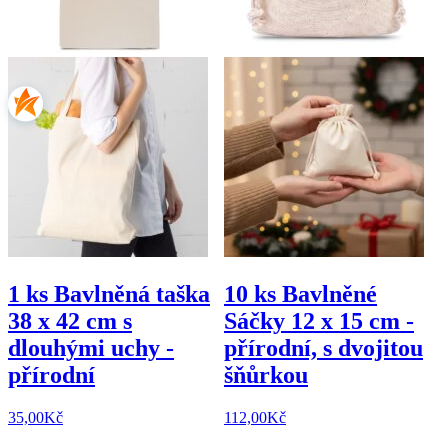
1 ks Bavlněná taška
10 ks Bavlněné
38 x 42 cm s
Sáčky 12 x 15 cm -
dlouhými uchy -
přírodní, s dvojitou
přírodní
šňůrkou
35,00
Kč
112,00
Kč