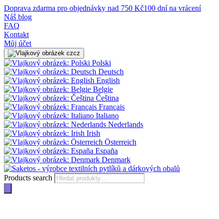
Doprava zdarma pro objednávky nad 750 Kč
100 dní na vrácení
Náš blog
FAQ
Kontakt
Můj účet
cz
Polski
Deutsch
English
Belgie
Čeština
Français
Italiano
Nederlands
Irish
Österreich
España
Denmark
Products search