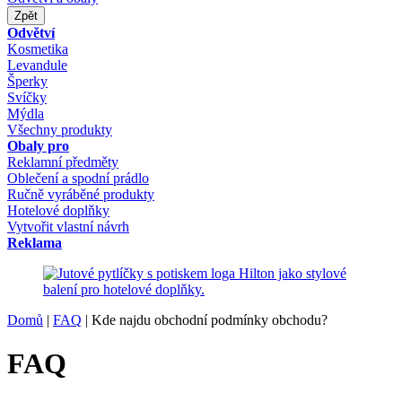
Zpět
Odvětví
Kosmetika
Levandule
Šperky
Svíčky
Mýdla
Všechny produkty
Obaly pro
Reklamní předměty
Oblečení a spodní prádlo
Ručně vyráběné produkty
Hotelové doplňky
Vytvořit vlastní návrh
Reklama
Domů
|
FAQ
|
Kde najdu obchodní podmínky obchodu?
FAQ