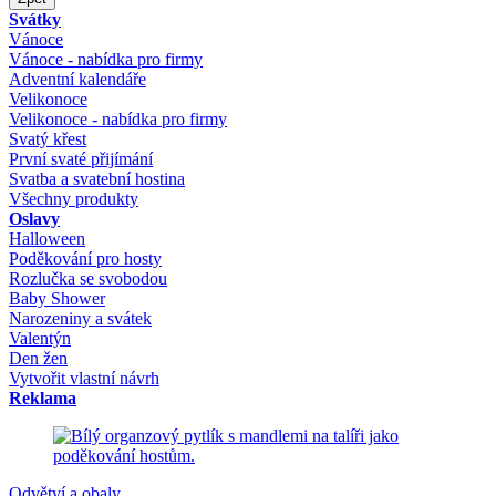
Svátky
Vánoce
Vánoce - nabídka pro firmy
Adventní kalendáře
Velikonoce
Velikonoce - nabídka pro firmy
Svatý křest
První svaté přijímání
Svatba a svatební hostina
Všechny produkty
Oslavy
Halloween
Poděkování pro hosty
Rozlučka se svobodou
Baby Shower
Narozeniny a svátek
Valentýn
Den žen
Vytvořit vlastní návrh
Reklama
Odvětví a obaly