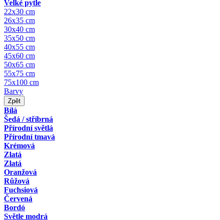
Velké pytle
22x30 cm
26x35 cm
30x40 cm
35x50 cm
40x55 cm
45x60 cm
50x65 cm
55x75 cm
75x100 cm
Barvy
Zpět
Bílá
Šedá / stříbrná
Přírodní světlá
Přírodní tmavá
Krémová
Zlatá
Zlatá
Oranžová
Růžová
Fuchsiová
Červená
Bordó
Světle modrá