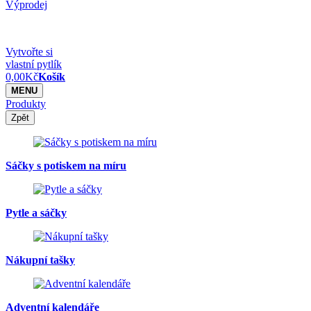
Výprodej
Vytvořte si
vlastní pytlík
0,00
Kč
Košík
MENU
Produkty
Zpět
Sáčky s potiskem na míru
Pytle a sáčky
Nákupní tašky
Adventní kalendáře