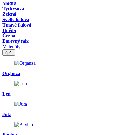
Modrá
Tyrkysová
Zelená
Světle fialová
Tmavě fialová
Hnědá
Černá
Barevný mix
Materiály
Zpět
Organza
Len
Juta
Bavlna