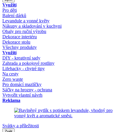
Využití
Pro děti
Balení dárků
Levandule a vonné květy
Nákupy a skladování v kuchyni
Obaly pro ruční výrobu
Dekorace interiéru
Dekorace stolu
Všechny produkty
Využití
DIY - kreativní sady
Zahrada a pokojové rostliny
Lifehacky - chytré tipy
Na cesty
Zero waste
Pro domácí mazlíčky
Sáčky na hrozny - ochrana
Vytvořit vlastní návrh
Reklama
Svátky a příležitosti
Zpět