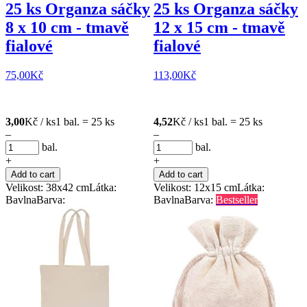
25 ks Organza sáčky
25 ks Organza sáčky
8 x 10 cm - tmavě
12 x 15 cm - tmavě
fialové
fialové
75,00
Kč
113,00
Kč
3,00
Kč / ks
1 bal. = 25 ks
4,52
Kč / ks
1 bal. = 25 ks
–
–
bal.
bal.
+
+
Add to cart
Add to cart
Velikost: 38x42 cm
Látka:
Velikost: 12x15 cm
Látka:
Bavlna
Barva:
Bavlna
Barva:
Bestseller