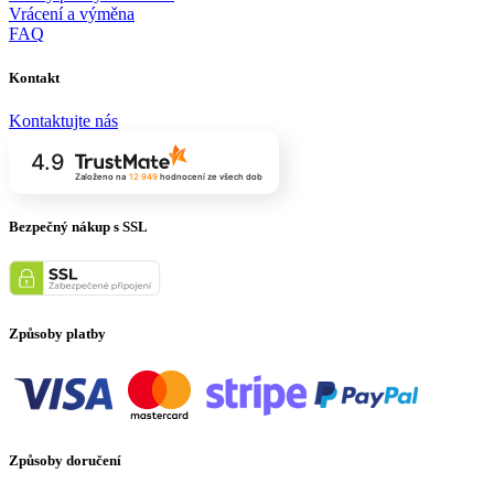
Vrácení a výměna
FAQ
Kontakt
Kontaktujte nás
4.9
Založeno na
12 949
hodnocení
ze všech dob
Bezpečný nákup s SSL
Způsoby platby
Způsoby doručení