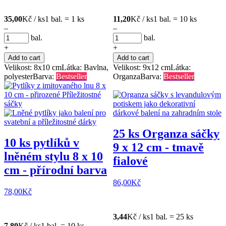
35,00
Kč / ks
1 bal. = 1 ks
11,20
Kč / ks
1 bal. = 10 ks
–
–
bal.
bal.
+
+
Add to cart
Add to cart
Velikost: 8x10 cm
Látka: Bavlna,
Velikost: 9x12 cm
Látka:
polyester
Barva:
Bestseller
Organza
Barva:
Bestseller
25 ks Organza sáčky
10 ks pytlíků v
9 x 12 cm - tmavě
lněném stylu 8 x 10
fialové
cm - přírodní barva
86,00
Kč
78,00
Kč
3,44
Kč / ks
1 bal. = 25 ks
7,80
Kč / ks
1 bal. = 10 ks
–