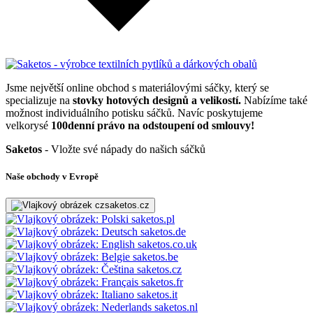
Jsme největší online obchod s materiálovými sáčky, který se
specializuje na
stovky hotových designů a velikostí.
Nabízíme také
možnost individuálního potisku sáčků. Navíc poskytujeme
velkorysé
100denní právo na odstoupení od smlouvy!
Saketos
- Vložte své nápady do našich sáčků
Naše obchody v Evropě
saketos.cz
saketos.pl
saketos.de
saketos.co.uk
saketos.be
saketos.cz
saketos.fr
saketos.it
saketos.nl