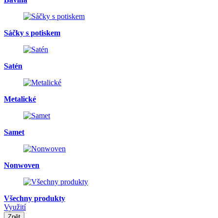
Sáčky s potiskem
Satén
Metalické
Samet
Nonwoven
Všechny produkty
Využití
Zpět