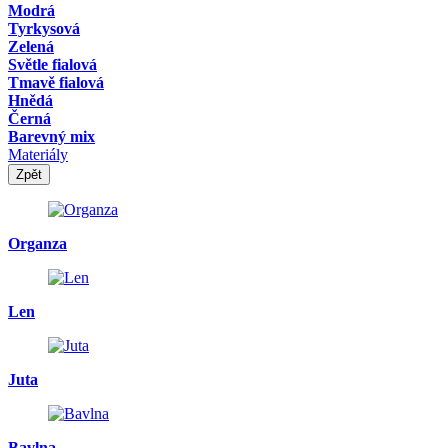
Modrá
Tyrkysová
Zelená
Světle fialová
Tmavě fialová
Hnědá
Černá
Barevný mix
Materiály
Zpět
Organza
Len
Juta
Bavlna