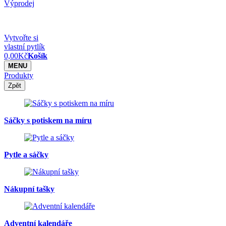
Výprodej
Vytvořte si
vlastní pytlík
0,00
Kč
Košík
MENU
Produkty
Zpět
Sáčky s potiskem na míru
Pytle a sáčky
Nákupní tašky
Adventní kalendáře