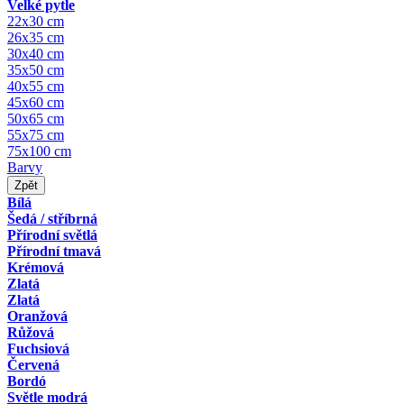
Velké pytle
22x30 cm
26x35 cm
30x40 cm
35x50 cm
40x55 cm
45x60 cm
50x65 cm
55x75 cm
75x100 cm
Barvy
Zpět
Bílá
Šedá / stříbrná
Přírodní světlá
Přírodní tmavá
Krémová
Zlatá
Zlatá
Oranžová
Růžová
Fuchsiová
Červená
Bordó
Světle modrá