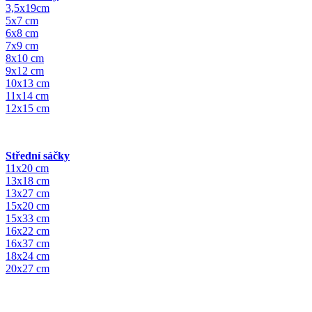
3,5x19cm
5x7 cm
6x8 cm
7x9 cm
8x10 cm
9x12 cm
10x13 cm
11x14 cm
12x15 cm
Střední sáčky
11x20 cm
13x18 cm
13x27 cm
15x20 cm
15x33 cm
16x22 cm
16x37 cm
18x24 cm
20x27 cm