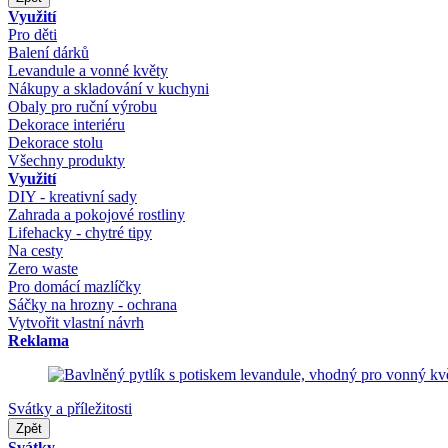
Využití
Pro děti
Balení dárků
Levandule a vonné květy
Nákupy a skladování v kuchyni
Obaly pro ruční výrobu
Dekorace interiéru
Dekorace stolu
Všechny produkty
Využití
DIY - kreativní sady
Zahrada a pokojové rostliny
Lifehacky - chytré tipy
Na cesty
Zero waste
Pro domácí mazlíčky
Sáčky na hrozny - ochrana
Vytvořit vlastní návrh
Reklama
Svátky a příležitosti
Zpět
Svátky