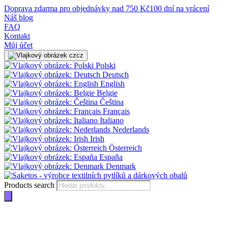
Doprava zdarma pro objednávky nad 750 Kč
100 dní na vrácení
Náš blog
FAQ
Kontakt
Můj účet
cz
Polski
Deutsch
English
Belgie
Čeština
Français
Italiano
Nederlands
Irish
Österreich
España
Denmark
Products search