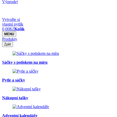
Výprodej
Vytvořte si
vlastní pytlík
0,00
Kč
Košík
MENU
Produkty
Zpět
Sáčky s potiskem na míru
Pytle a sáčky
Nákupní tašky
Adventní kalendáře