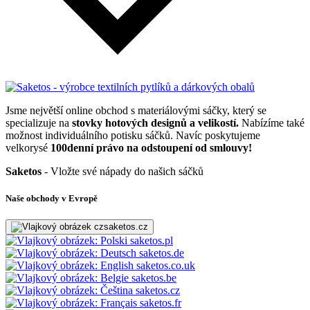
Jsme největší online obchod s materiálovými sáčky, který se
specializuje na
stovky hotových designů a velikostí.
Nabízíme také
možnost individuálního potisku sáčků. Navíc poskytujeme
velkorysé
100denní právo na odstoupení od smlouvy!
Saketos
- Vložte své nápady do našich sáčků
Naše obchody v Evropě
saketos.cz
saketos.pl
saketos.de
saketos.co.uk
saketos.be
saketos.cz
saketos.fr