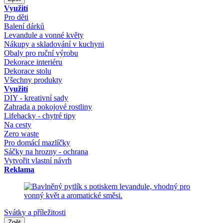
Využití
Pro děti
Balení dárků
Levandule a vonné květy
Nákupy a skladování v kuchyni
Obaly pro ruční výrobu
Dekorace interiéru
Dekorace stolu
Všechny produkty
Využití
DIY - kreativní sady
Zahrada a pokojové rostliny
Lifehacky - chytré tipy
Na cesty
Zero waste
Pro domácí mazlíčky
Sáčky na hrozny - ochrana
Vytvořit vlastní návrh
Reklama
Svátky a příležitosti
Zpět