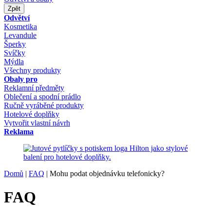
Zpět
Odvětví
Kosmetika
Levandule
Šperky
Svíčky
Mýdla
Všechny produkty
Obaly pro
Reklamní předměty
Oblečení a spodní prádlo
Ručně vyráběné produkty
Hotelové doplňky
Vytvořit vlastní návrh
Reklama
Domů
|
FAQ
|
Mohu podat objednávku telefonicky?
FAQ