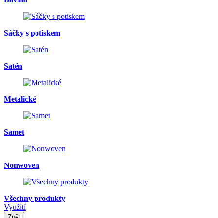
Sáčky s potiskem
Satén
Metalické
Samet
Nonwoven
Všechny produkty
Využití
Zpět