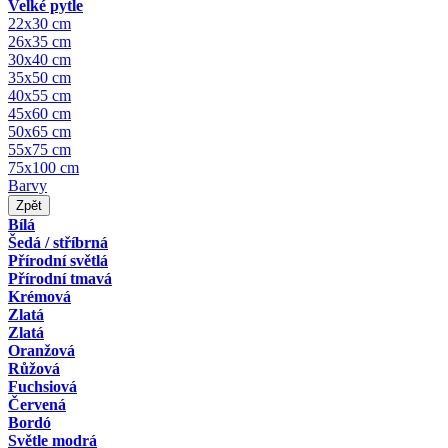
Velké pytle
22x30 cm
26x35 cm
30x40 cm
35x50 cm
40x55 cm
45x60 cm
50x65 cm
55x75 cm
75x100 cm
Barvy
Zpět
Bílá
Šedá / stříbrná
Přírodní světlá
Přírodní tmavá
Krémová
Zlatá
Zlatá
Oranžová
Růžová
Fuchsiová
Červená
Bordó
Světle modrá