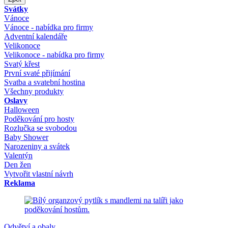
Svátky
Vánoce
Vánoce - nabídka pro firmy
Adventní kalendáře
Velikonoce
Velikonoce - nabídka pro firmy
Svatý křest
První svaté přijímání
Svatba a svatební hostina
Všechny produkty
Oslavy
Halloween
Poděkování pro hosty
Rozlučka se svobodou
Baby Shower
Narozeniny a svátek
Valentýn
Den žen
Vytvořit vlastní návrh
Reklama
Odvětví a obaly