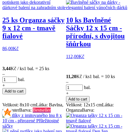
25 ks Organza sáčky
10 ks Bavlněné
9 x 12 cm - tmavě
Sáčky 12 x 15 cm -
fialové
přírodní, s dvojitou
šňůrkou
86,00
Kč
112,00
Kč
3,44
Kč / ks
1 bal. = 25 ks
–
11,20
Kč / ks
1 bal. = 10 ks
bal.
–
+
bal.
Add to cart
+
Add to cart
Velikost: 8x10 cm
Látka: Bavlna,
Velikost: 12x15 cm
Látka:
polyester
Barva:
Bestseller
Organza
Barva: