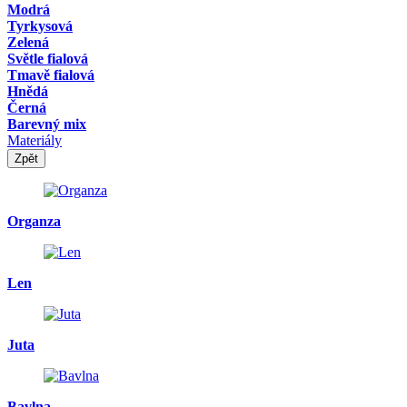
Modrá
Tyrkysová
Zelená
Světle fialová
Tmavě fialová
Hnědá
Černá
Barevný mix
Materiály
Zpět
Organza
Len
Juta
Bavlna