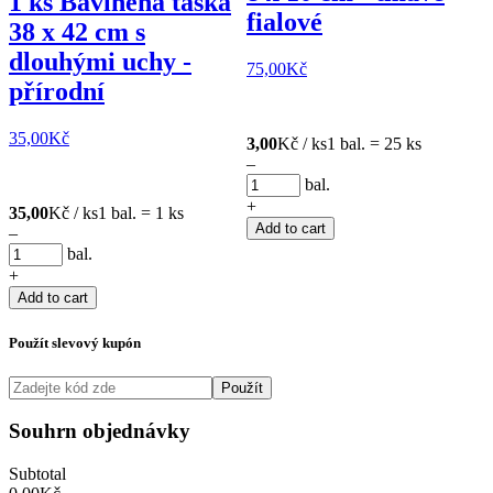
1 ks Bavlněná taška
fialové
38 x 42 cm s
dlouhými uchy -
75,00
Kč
přírodní
35,00
Kč
3,00
Kč / ks
1 bal. = 25 ks
–
bal.
+
35,00
Kč / ks
1 bal. = 1 ks
Add to cart
–
bal.
+
Add to cart
Použít slevový kupón
Použít
Souhrn objednávky
Subtotal