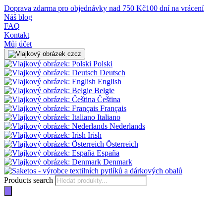
Doprava zdarma pro objednávky nad 750 Kč
100 dní na vrácení
Náš blog
FAQ
Kontakt
Můj účet
cz
Polski
Deutsch
English
Belgie
Čeština
Français
Italiano
Nederlands
Irish
Österreich
España
Denmark
Products search