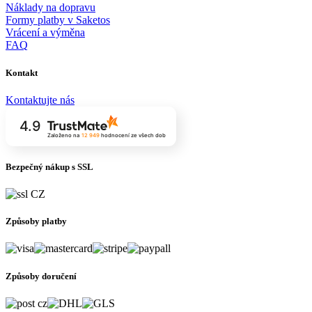
Náklady na dopravu
Formy platby v Saketos
Vrácení a výměna
FAQ
Kontakt
Kontaktujte nás
4.9
Založeno na
12 949
hodnocení
ze všech dob
Bezpečný nákup s SSL
Způsoby platby
Způsoby doručení