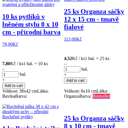
25 ks Organza sáčky
10 ks pytlíků v
12 x 15 cm - tmavě
lněném stylu 8 x 10
fialové
cm - přírodní barva
113,00
Kč
78,00
Kč
4,52
Kč / ks
1 bal. = 25 ks
7,80
Kč / ks
1 bal. = 10 ks
–
–
bal.
bal.
+
+
Add to cart
Add to cart
Velikost: 38x42 cm
Látka:
Velikost: 8x10 cm
Látka:
Bavlna
Barva:
Organza
Barva:
Bestseller
25 ks Organza sáčky
8 x 10 cm - tmavě