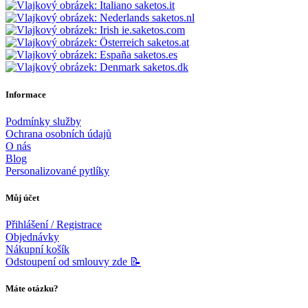
saketos.it
saketos.nl
ie.saketos.com
saketos.at
saketos.es
saketos.dk
Informace
Podmínky služby
Ochrana osobních údajů
O nás
Blog
Personalizované pytlíky
Můj účet
Přihlášení / Registrace
Objednávky
Nákupní košík
Odstoupení od smlouvy zde 📝
Máte otázku?