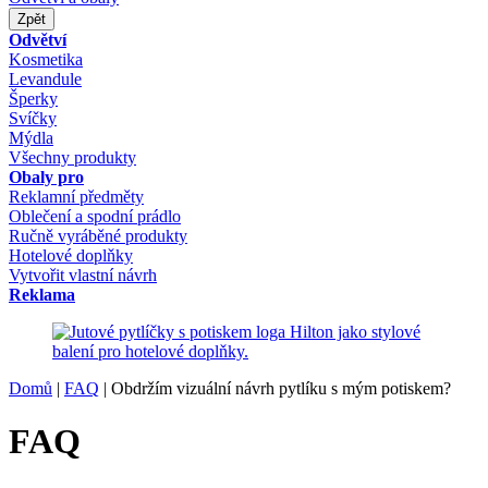
Zpět
Odvětví
Kosmetika
Levandule
Šperky
Svíčky
Mýdla
Všechny produkty
Obaly pro
Reklamní předměty
Oblečení a spodní prádlo
Ručně vyráběné produkty
Hotelové doplňky
Vytvořit vlastní návrh
Reklama
Domů
|
FAQ
|
Obdržím vizuální návrh pytlíku s mým potiskem?
FAQ