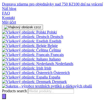
Doprava zdarma pro objednávky nad 750 Kč
100 dní na vrácení
Náš blog
FAQ
Kontakt
Můj účet
cz
Polski
Deutsch
English
Belgie
Čeština
Français
Italiano
Nederlands
Irish
Österreich
España
Denmark
Products search