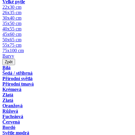
Velké pytle
22x30 cm
26x35 cm
30x40 cm
35x50 cm
40x55 cm
45x60 cm
50x65 cm
55x75 cm
75x100 cm
Barvy
Zpět
Bílá
Šedá / stříbrná
Přírodní světlá
Přírodní tmavá
Krémová
Zlatá
Zlatá
Oranžová
Růžová
Fuchsiová
Červená
Bordó
Světle modrá