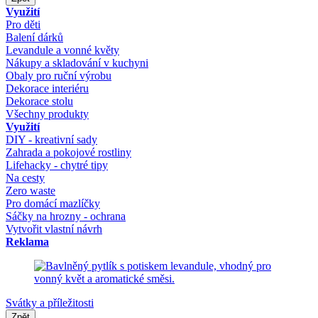
Využití
Pro děti
Balení dárků
Levandule a vonné květy
Nákupy a skladování v kuchyni
Obaly pro ruční výrobu
Dekorace interiéru
Dekorace stolu
Všechny produkty
Využití
DIY - kreativní sady
Zahrada a pokojové rostliny
Lifehacky - chytré tipy
Na cesty
Zero waste
Pro domácí mazlíčky
Sáčky na hrozny - ochrana
Vytvořit vlastní návrh
Reklama
Svátky a příležitosti
Zpět