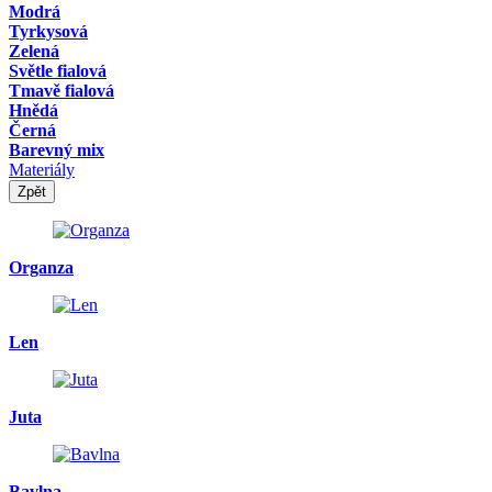
Modrá
Tyrkysová
Zelená
Světle fialová
Tmavě fialová
Hnědá
Černá
Barevný mix
Materiály
Zpět
Organza
Len
Juta
Bavlna