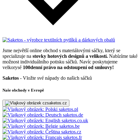
Jsme největší online obchod s materiálovými sáčky, který se
specializuje na
stovky hotových designů a velikostí.
Nabízíme také
možnost individuálního potisku sáčků. Navíc poskytujeme
velkorysé
100denní právo na odstoupení od smlouvy!
Saketos
- Vložte své nápady do našich sáčků
Naše obchody v Evropě
saketos.cz
saketos.pl
saketos.de
saketos.co.uk
saketos.be
saketos.cz
saketos.fr