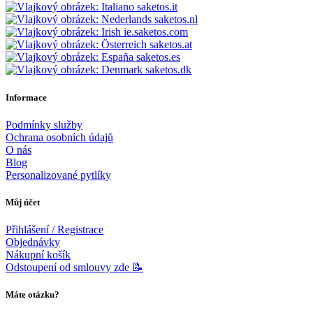
saketos.it
saketos.nl
ie.saketos.com
saketos.at
saketos.es
saketos.dk
Informace
Podmínky služby
Ochrana osobních údajů
O nás
Blog
Personalizované pytlíky
Můj účet
Přihlášení / Registrace
Objednávky
Nákupní košík
Odstoupení od smlouvy zde 📝
Máte otázku?