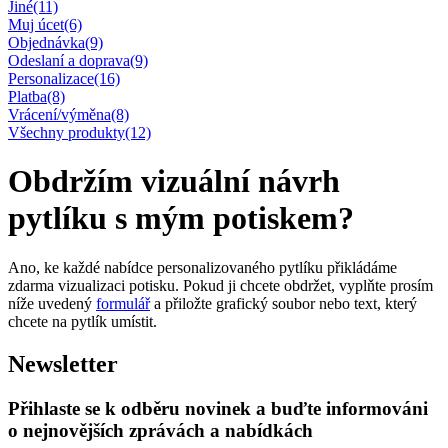
Jiné
(11)
Muj úcet
(6)
Objednávka
(9)
Odeslaní a doprava
(9)
Personalizace
(16)
Platba
(8)
Vrácení/výměna
(8)
Všechny produkty
(12)
Obdržím vizuální návrh
pytlíku s mým potiskem?
Ano, ke každé nabídce personalizovaného pytlíku přikládáme
zdarma vizualizaci potisku. Pokud ji chcete obdržet, vyplňte prosím
níže uvedený
formulář
a přiložte grafický soubor nebo text, který
chcete na pytlík umístit.
Newsletter
Přihlaste se k odběru novinek a buďte informováni
o nejnovějších zprávách a nabídkách