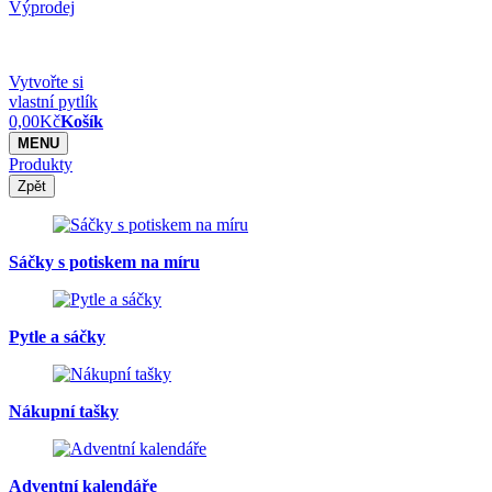
Výprodej
Vytvořte si
vlastní pytlík
0,00
Kč
Košík
MENU
Produkty
Zpět
Sáčky s potiskem na míru
Pytle a sáčky
Nákupní tašky
Adventní kalendáře