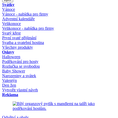
Svátky
Vánoce
Vánoce - nabídka pro firmy
Adventní kalendáře
Velikonoce
Velikonoce - nabídka pro firmy
Svatý křest
První svaté přijímání
Svatba a svatební hostina
Všechny produkty
Oslavy
Halloween
Poděkování pro hosty
Rozlučka se svobodou
Baby Shower
Narozeniny a svátek
Valentýn
Den žen
Vytvořit vlastní návrh
Reklama
Odvětví a obaly