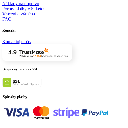
Náklady na dopravu
Formy platby v Saketos
Vrácení a výměna
FAQ
Kontakt
Kontaktujte nás
4.9
Založeno na
12 964
hodnocení
ze všech dob
Bezpečný nákup s SSL
Způsoby platby