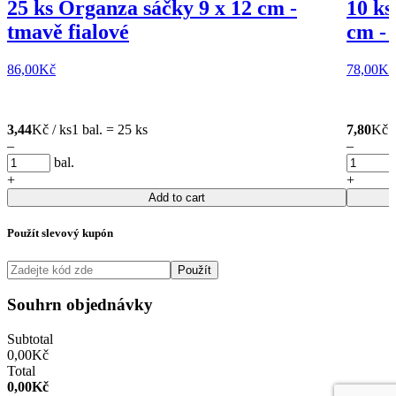
25 ks Organza sáčky 9 x 12 cm -
10 ks
tmavě fialové
cm - 
86,00
Kč
78,00
Kč
3,44
Kč / ks
1 bal. = 25 ks
7,80
Kč /
–
–
bal.
+
+
Add to cart
Použít slevový kupón
Použít
Souhrn objednávky
Subtotal
0,00
Kč
Total
0,00
Kč