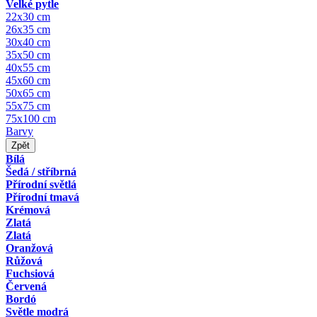
Velké pytle
22x30 cm
26x35 cm
30x40 cm
35x50 cm
40x55 cm
45x60 cm
50x65 cm
55x75 cm
75x100 cm
Barvy
Zpět
Bílá
Šedá / stříbrná
Přírodní světlá
Přírodní tmavá
Krémová
Zlatá
Zlatá
Oranžová
Růžová
Fuchsiová
Červená
Bordó
Světle modrá