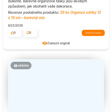
důležité. Barevné organzové tašky jsou skvělým
způsobem, jak obohatit vaše dekorace.
Recenze podobného produktu:
25 ks Organza sáčky 12
x 15 cm - barevný mix
6/23/2026
0
0
zobrazit produkt
Zobrazit originál
ukázka