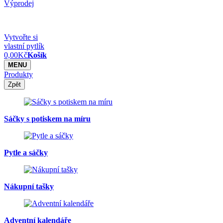
Výprodej
Vytvořte si
vlastní pytlík
0,00
Kč
Košík
MENU
Produkty
Zpět
Sáčky s potiskem na míru
Pytle a sáčky
Nákupní tašky
Adventní kalendáře