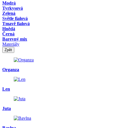
Modrá
Tyrkysová
Zelená
Světle fialová
Tmavě fialová
Hnědá
Černá
Barevný mix
Materiály
Zpět
Organza
Len
Juta
Bavlna