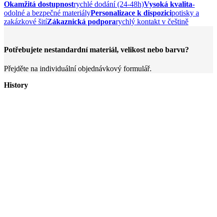
Okamžitá dostupnost
rychlé dodání (24-48h)
Vysoká kvalita
-
odolné a bezpečné materiály
Personalizace k dispozici
potisky a
zakázkové šití
Zákaznická podpora
rychlý kontakt v češtině
Potřebujete nestandardní materiál, velikost nebo barvu?
Přejděte na individuální objednávkový formulář.
History