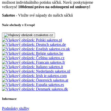
možnost individuálního potisku sáčků. Navíc poskytujeme
velkorysé
100denní právo na odstoupení od smlouvy!
Saketos
- Vložte své nápady do našich sáčků
Naše obchody v Evropě
saketos.cz
saketos.pl
saketos.de
saketos.co.uk
saketos.be
saketos.cz
saketos.fr
saketos.it
saketos.nl
ie.saketos.com
saketos.at
saketos.es
saketos.dk
Informace
Podmínky služby