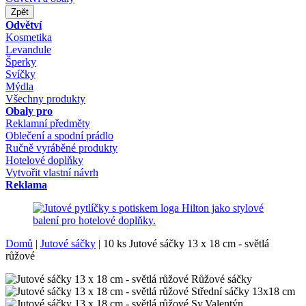
Zpět
Odvětví
Kosmetika
Levandule
Šperky
Svíčky
Mýdla
Všechny produkty
Obaly pro
Reklamní předměty
Oblečení a spodní prádlo
Ručně vyráběné produkty
Hotelové doplňky
Vytvořit vlastní návrh
Reklama
Domů
|
Jutové sáčky
|
10 ks Jutové sáčky 13 x 18 cm - světlá
růžové