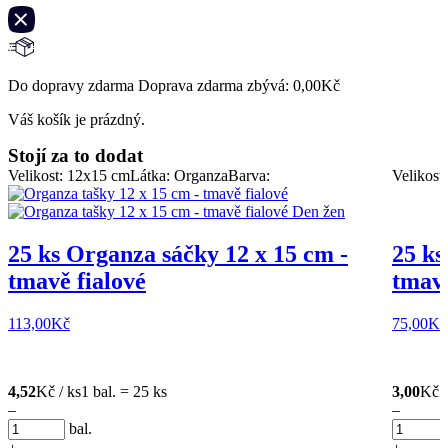
Do dopravy zdarma Doprava zdarma zbývá:
0,00
Kč
Váš košík je prázdný.
Stojí za to dodat
Velikost: 12x15 cm
Látka: Organza
Barva:
Velikost
25 ks Organza sáčky 12 x 15 cm -
25 ks
tmavě fialové
tmavě
113,00
Kč
75,00
Kč
4,52
Kč / ks
1 bal. = 25 ks
3,00
Kč /
–
–
bal.