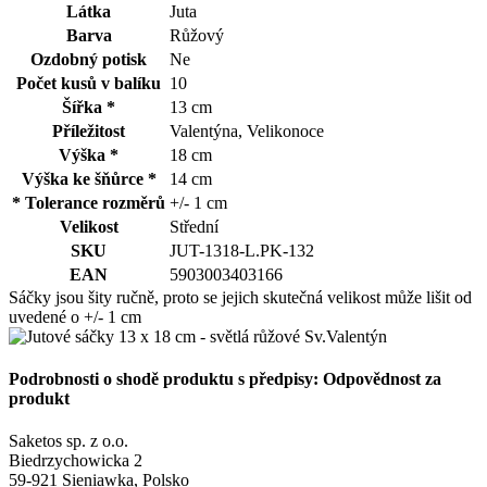
Látka
Juta
Barva
Růžový
Ozdobný potisk
Ne
Počet kusů v balíku
10
Šířka *
13 cm
Příležitost
Valentýna, Velikonoce
Výška *
18 cm
Výška ke šňůrce *
14 cm
* Tolerance rozměrů
+/- 1 cm
Velikost
Střední
SKU
JUT-1318-L.PK-132
EAN
5903003403166
Sáčky jsou šity ručně, proto se jejich skutečná velikost může lišit od
uvedené o +/- 1 cm
Podrobnosti o shodě produktu s předpisy: Odpovědnost za
produkt
Saketos sp. z o.o.
Biedrzychowicka 2
59-921 Sieniawka, Polsko