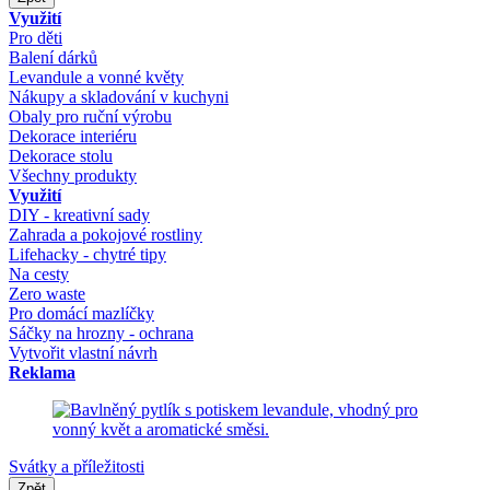
Využití
Pro děti
Balení dárků
Levandule a vonné květy
Nákupy a skladování v kuchyni
Obaly pro ruční výrobu
Dekorace interiéru
Dekorace stolu
Všechny produkty
Využití
DIY - kreativní sady
Zahrada a pokojové rostliny
Lifehacky - chytré tipy
Na cesty
Zero waste
Pro domácí mazlíčky
Sáčky na hrozny - ochrana
Vytvořit vlastní návrh
Reklama
Svátky a příležitosti
Zpět