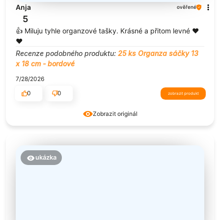
Anja
ověřené
5
👍️ Miluju tyhle organzové tašky. Krásné a přitom levné ❤️
❤️
Recenze podobného produktu:
25 ks Organza sáčky 13
x 18 cm - bordové
7/28/2026
0
0
zobrazit produkt
Zobrazit originál
ukázka