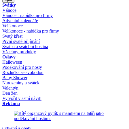
Svátky
Vánoce
Vánoce - nabídka pro firmy
Adventní kalendáře
Velikonoce
Velikonoce - nabídka pro firmy
Svatý křest
První svaté přijímání
Svatba a svatební hostina
Všechny produkty
Oslavy
Halloween
Poděkování pro hosty
Rozlučka se svobodou
Baby Shower
Narozeniny a svátek
Valentýn
Den žen
Vytvořit vlastní návrh
Reklama
Odvětví a obaly