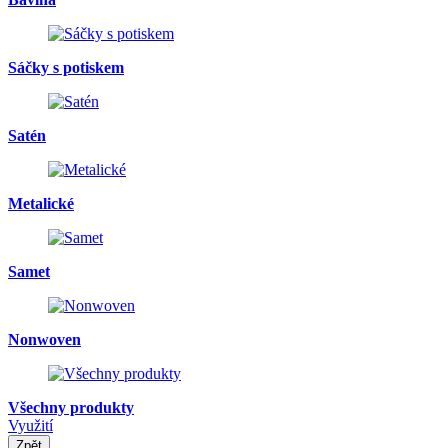
Sáčky s potiskem
Satén
Metalické
Samet
Nonwoven
Všechny produkty
Využití
Zpět