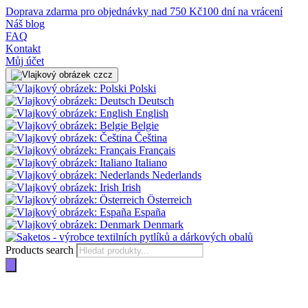
Doprava zdarma pro objednávky nad 750 Kč
100 dní na vrácení
Náš blog
FAQ
Kontakt
Můj účet
cz
Polski
Deutsch
English
Belgie
Čeština
Français
Italiano
Nederlands
Irish
Österreich
España
Denmark
Products search