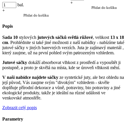
+
bal.
Přidat do košíku
+
Přidat do košíku
Popis
Sada 10
stylových
jutových sáčků světlá růžové
, velikost
13 x 18
cm
. Prohlédnite si také jiné možnosti z naší nabídky - nabízíme také
jutové sáčky v jiných barevných verzích. Juta je zajímavý materiál ,
který zaujme, už na první pohled svým pøirozeným vzhledem.
Jutové sáčky
dokáží absorbovat vlhkost z prostředí a vypouštět ji
postupně, a proto je skvělá na místa, kde se úroveň vlhkosti mění.
V naší nabídce najdete sáčky
ze syntetické juty, ale bez ohledu na
její původ, Vás zaujme svým "divokým" vzhledem - skvěle
doplňuje přírodní dekorace a vůně, potraviny, bio potraviny a jiné
ekologické produkty, takže je ideální na různé události ve
venkovské atmosféře.
Zobrazit celý popis
Parametry