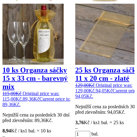
10 ks Organza sáčky
25 ks Organza sáčk
15 x 33 cm - barevný
11 x 20 cm - zlaté
mix
129,00
Kč
Original price was:
129,00Kč.
94,05
Kč
Current price
115,00
Kč
Original price was:
94,05Kč.
115,00Kč.
89,36
Kč
Current price is:
89,36Kč.
Nejnižší cena za posledních 30 
před zlevněním:
94,05
Kč
.
Nejnižší cena za posledních 30 dní
před zlevněním:
89,36
Kč
.
3,76
Kč / ks
1 bal. = 25 ks
–
8,94
Kč / ks
1 bal. = 10 ks
bal.
–