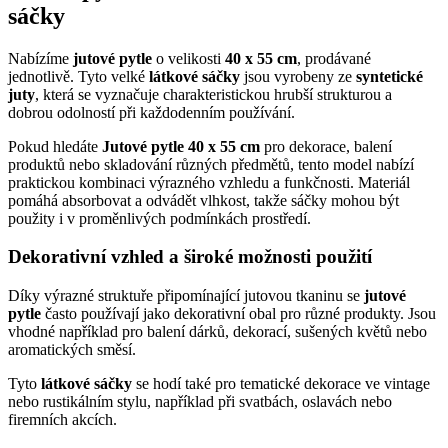
sáčky
Nabízíme
jutové pytle
o velikosti
40 x 55 cm
, prodávané
jednotlivě. Tyto velké
látkové sáčky
jsou vyrobeny ze
syntetické
juty
, která se vyznačuje charakteristickou hrubší strukturou a
dobrou odolností při každodenním používání.
Pokud hledáte
Jutové pytle 40 x 55 cm
pro dekorace, balení
produktů nebo skladování různých předmětů, tento model nabízí
praktickou kombinaci výrazného vzhledu a funkčnosti. Materiál
pomáhá absorbovat a odvádět vlhkost, takže sáčky mohou být
použity i v proměnlivých podmínkách prostředí.
Dekorativní vzhled a široké možnosti použití
Díky výrazné struktuře připomínající jutovou tkaninu se
jutové
pytle
často používají jako dekorativní obal pro různé produkty. Jsou
vhodné například pro balení dárků, dekorací, sušených květů nebo
aromatických směsí.
Tyto
látkové sáčky
se hodí také pro tematické dekorace ve vintage
nebo rustikálním stylu, například při svatbách, oslavách nebo
firemních akcích.