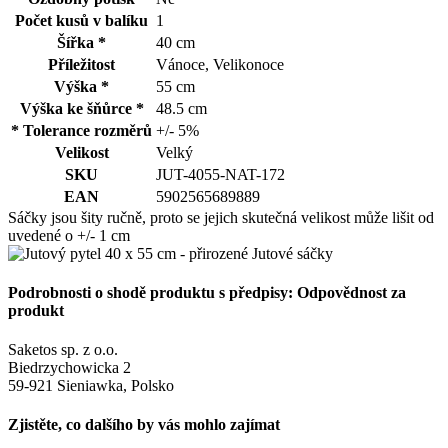
Počet kusů v balíku
1
Šířka *
40 cm
Příležitost
Vánoce, Velikonoce
Výška *
55 cm
Výška ke šňůrce *
48.5 cm
* Tolerance rozměrů
+/- 5%
Velikost
Velký
SKU
JUT-4055-NAT-172
EAN
5902565689889
Sáčky jsou šity ručně, proto se jejich skutečná velikost může lišit od
uvedené o +/- 1 cm
Podrobnosti o shodě produktu s předpisy: Odpovědnost za
produkt
Saketos sp. z o.o.
Biedrzychowicka 2
59-921 Sieniawka, Polsko
Zjistěte, co dalšího by vás mohlo zajímat