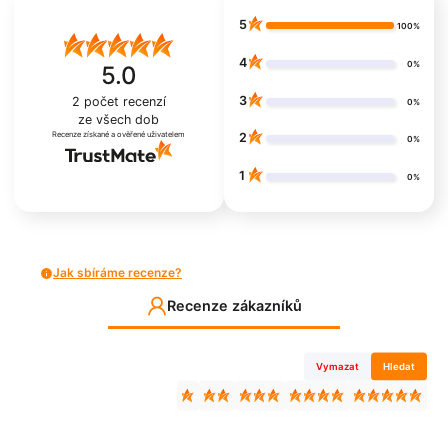
5
100%
4
0%
5.0
3
2
počet recenzí
0%
ze všech dob
Recenze získané a ověřené uživatelem
2
0%
1
0%
Jak sbíráme recenze?
Recenze zákazníků
Vymazat
Hledat