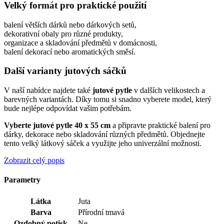
Velký formát pro praktické použití
balení větších dárků nebo dárkových setů,
dekorativní obaly pro různé produkty,
organizace a skladování předmětů v domácnosti,
balení dekorací nebo aromatických směsí.
Další varianty jutových sáčků
V naší nabídce najdete také
jutové pytle
v dalších velikostech a
barevných variantách. Díky tomu si snadno vyberete model, který
bude nejlépe odpovídat vašim potřebám.
Vyberte jutové pytle 40 x 55 cm
a připravte praktické balení pro
dárky, dekorace nebo skladování různých předmětů. Objednejte
tento velký látkový sáček a využijte jeho univerzální možnosti.
Zobrazit celý popis
Parametry
Látka
Juta
Barva
Přírodní tmavá
Ozdobný potisk
Ne