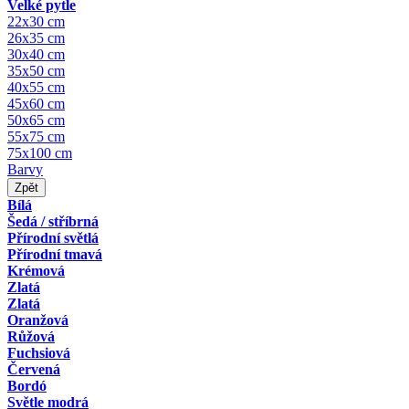
Velké pytle
22x30 cm
26x35 cm
30x40 cm
35x50 cm
40x55 cm
45x60 cm
50x65 cm
55x75 cm
75x100 cm
Barvy
Zpět
Bílá
Šedá / stříbrná
Přírodní světlá
Přírodní tmavá
Krémová
Zlatá
Zlatá
Oranžová
Růžová
Fuchsiová
Červená
Bordó
Světle modrá