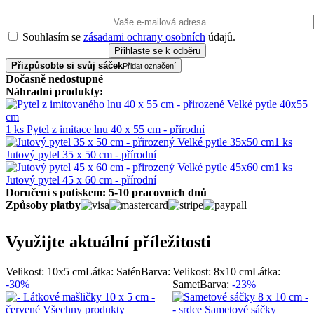
Souhlasím se
zásadami ochrany osobních
údajů.
Přizpůsobte si svůj sáček
Přidat označení
Dočasně nedostupné
Náhradní produkty:
1 ks Pytel z imitace lnu 40 x 55 cm - přírodní
1 ks
Jutový pytel 35 x 50 cm - přírodní
1 ks
Jutový pytel 45 x 60 cm - přírodní
Doručení s potiskem: 5-10 pracovních dnů
Způsoby platby
Využijte aktuální příležitosti
Velikost: 10x5 cm
Látka: Satén
Barva:
Velikost: 8x10 cm
Látka:
-30%
Samet
Barva:
-23%