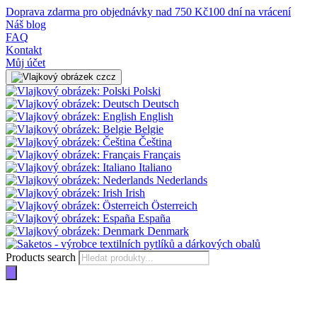
Doprava zdarma pro objednávky nad 750 Kč
100 dní na vrácení
Náš blog
FAQ
Kontakt
Můj účet
cz
Polski
Deutsch
English
Belgie
Čeština
Français
Italiano
Nederlands
Irish
Österreich
España
Denmark
Products search