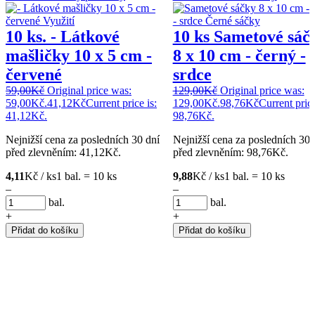
10 ks. - Látkové
10 ks Sametové sáč
mašličky 10 x 5 cm -
8 x 10 cm - černý -
červené
srdce
59,00
Kč
Original price was:
129,00
Kč
Original price was:
59,00Kč.
41,12
Kč
Current price is:
129,00Kč.
98,76
Kč
Current price
41,12Kč.
98,76Kč.
Nejnižší cena za posledních 30 dní
Nejnižší cena za posledních 30 
před zlevněním:
41,12
Kč
.
před zlevněním:
98,76
Kč
.
4,11
Kč / ks
1 bal. = 10 ks
9,88
Kč / ks
1 bal. = 10 ks
–
–
bal.
bal.
+
+
Přidat do košíku
Přidat do košíku