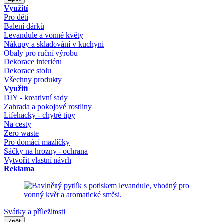
Využití
Pro děti
Balení dárků
Levandule a vonné květy
Nákupy a skladování v kuchyni
Obaly pro ruční výrobu
Dekorace interiéru
Dekorace stolu
Všechny produkty
Využití
DIY - kreativní sady
Zahrada a pokojové rostliny
Lifehacky - chytré tipy
Na cesty
Zero waste
Pro domácí mazlíčky
Sáčky na hrozny - ochrana
Vytvořit vlastní návrh
Reklama
Svátky a příležitosti
Zpět