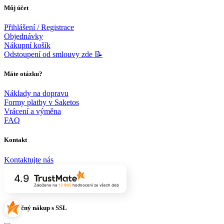
Můj účet
Přihlášení / Registrace
Objednávky
Nákupní košík
Odstoupení od smlouvy zde 📝
Máte otázku?
Náklady na dopravu
Formy platby v Saketos
Vrácení a výměna
FAQ
Kontakt
Kontaktujte nás
4.9
Založeno na
12 965
hodnocení
ze všech dob
Bezpečný nákup s SSL