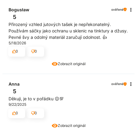
Bogusław
ověřené
5
Přirozený vzhled jutových tašek je nepřekonatelný.
Používám sáčky jako ochranu u sklenic na tinktury a džusy.
Pevné švy a odolný materiál zaručují odolnost. 👍️
5/18/2026
0
0
Zobrazit originál
Anna
ověřené
5
Děkuji, je to v pořádku 😌💯
9/22/2025
0
0
Zobrazit originál