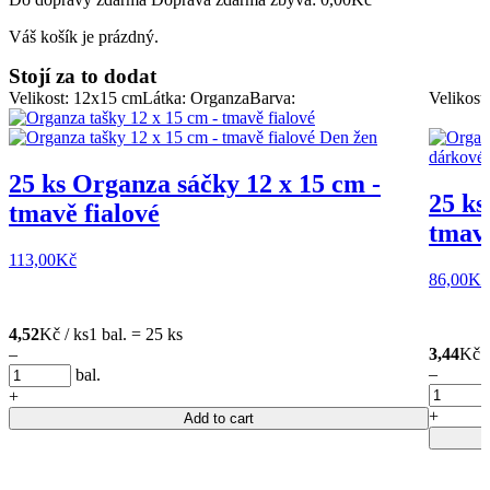
Váš košík je prázdný.
Stojí za to dodat
Velikost: 12x15 cm
Látka: Organza
Barva:
Velikost
25 ks Organza sáčky 12 x 15 cm -
25 ks
tmavě fialové
tmavě
113,00
Kč
86,00
Kč
4,52
Kč / ks
1 bal. = 25 ks
–
3,44
Kč /
–
bal.
+
+
Add to cart