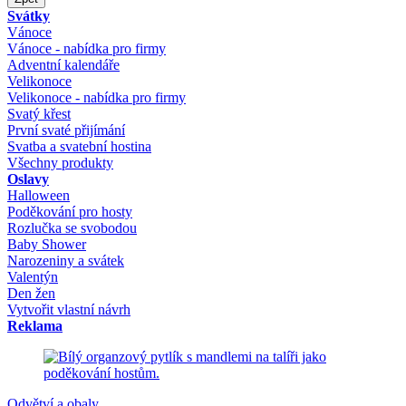
Svátky
Vánoce
Vánoce - nabídka pro firmy
Adventní kalendáře
Velikonoce
Velikonoce - nabídka pro firmy
Svatý křest
První svaté přijímání
Svatba a svatební hostina
Všechny produkty
Oslavy
Halloween
Poděkování pro hosty
Rozlučka se svobodou
Baby Shower
Narozeniny a svátek
Valentýn
Den žen
Vytvořit vlastní návrh
Reklama
Odvětví a obaly