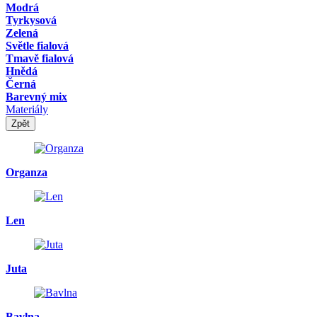
Modrá
Tyrkysová
Zelená
Světle fialová
Tmavě fialová
Hnědá
Černá
Barevný mix
Materiály
Zpět
Organza
Len
Juta
Bavlna