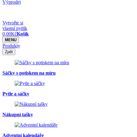
Výprodej
Vytvořte si
vlastní pytlík
0,00
Kč
Košík
MENU
Produkty
Zpět
Sáčky s potiskem na míru
Pytle a sáčky
Nákupní tašky
Adventní kalendáře