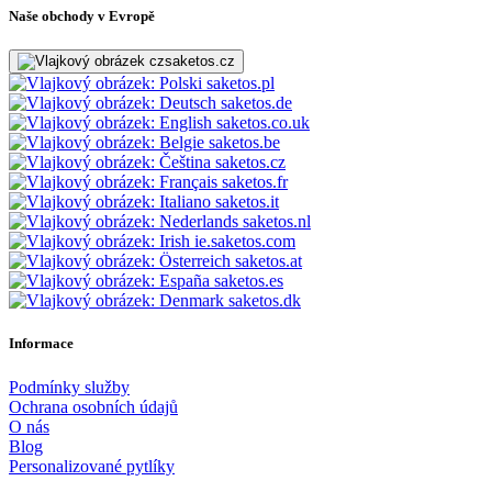
Naše obchody v Evropě
saketos.cz
saketos.pl
saketos.de
saketos.co.uk
saketos.be
saketos.cz
saketos.fr
saketos.it
saketos.nl
ie.saketos.com
saketos.at
saketos.es
saketos.dk
Informace
Podmínky služby
Ochrana osobních údajů
O nás
Blog
Personalizované pytlíky