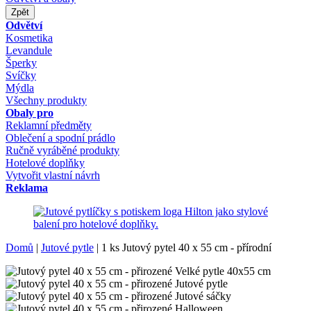
Zpět
Odvětví
Kosmetika
Levandule
Šperky
Svíčky
Mýdla
Všechny produkty
Obaly pro
Reklamní předměty
Oblečení a spodní prádlo
Ručně vyráběné produkty
Hotelové doplňky
Vytvořit vlastní návrh
Reklama
Domů
|
Jutové pytle
|
1 ks Jutový pytel 40 x 55 cm - přírodní