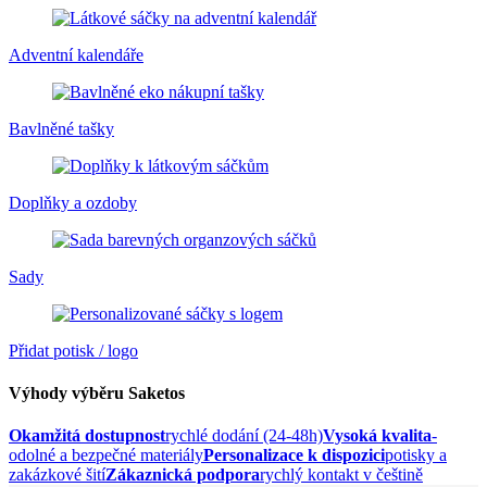
Adventní kalendáře
Bavlněné tašky
Doplňky a ozdoby
Sady
Přidat potisk / logo
Výhody výběru Saketos
Okamžitá dostupnost
rychlé dodání (24-48h)
Vysoká kvalita
-
odolné a bezpečné materiály
Personalizace k dispozici
potisky a
zakázkové šití
Zákaznická podpora
rychlý kontakt v češtině