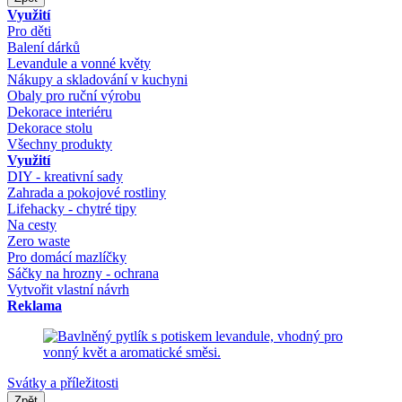
Využití
Pro děti
Balení dárků
Levandule a vonné květy
Nákupy a skladování v kuchyni
Obaly pro ruční výrobu
Dekorace interiéru
Dekorace stolu
Všechny produkty
Využití
DIY - kreativní sady
Zahrada a pokojové rostliny
Lifehacky - chytré tipy
Na cesty
Zero waste
Pro domácí mazlíčky
Sáčky na hrozny - ochrana
Vytvořit vlastní návrh
Reklama
Svátky a příležitosti
Zpět