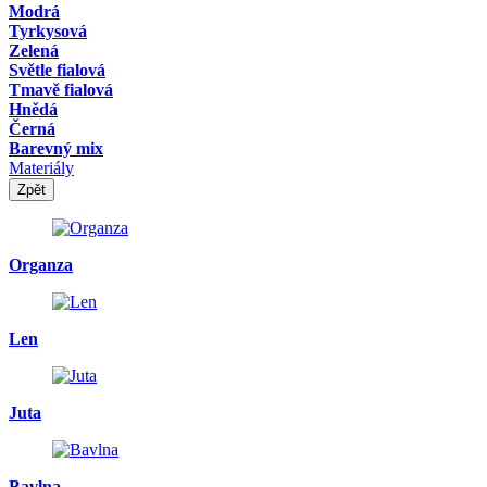
Modrá
Tyrkysová
Zelená
Světle fialová
Tmavě fialová
Hnědá
Černá
Barevný mix
Materiály
Zpět
Organza
Len
Juta
Bavlna