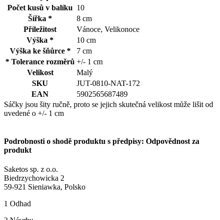
Počet kusů v balíku
10
Šířka *
8 cm
Příležitost
Vánoce, Velikonoce
Výška *
10 cm
Výška ke šňůrce *
7 cm
* Tolerance rozměrů
+/- 1 cm
Velikost
Malý
SKU
JUT-0810-NAT-172
EAN
5902565687489
Sáčky jsou šity ručně, proto se jejich skutečná velikost může lišit od
uvedené o +/- 1 cm
Podrobnosti o shodě produktu s předpisy: Odpovědnost za
produkt
Saketos sp. z o.o.
Biedrzychowicka 2
59-921 Sieniawka, Polsko
1
Odhad