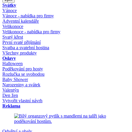
Svátky
Vánoce
Vánoce - nabídka pro firmy
Adventní kalendáře
Velikonoce
Velikonoce - nabídka pro firmy
Svatý křest
První svaté přijímání
Svatba a svatební hostina
Všechny produkty
Oslavy
Halloween
Poděkování pro hosty
Rozlučka se svobodou
Baby Shower
Narozeniny a svátek
Valentýn
Den žen
Vytvořit vlastní návrh
Reklama
Odvětví a obaly