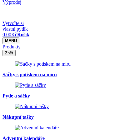
Výprodej
Vytvořte si
vlastní pytlík
0,00
Kč
Košík
MENU
Produkty
Zpět
Sáčky s potiskem na míru
Pytle a sáčky
Nákupní tašky
Adventní kalendáře