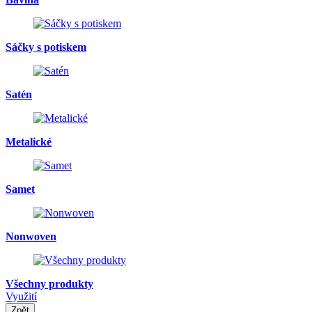
Sáčky s potiskem
Satén
Metalické
Samet
Nonwoven
Všechny produkty
Využití
Zpět