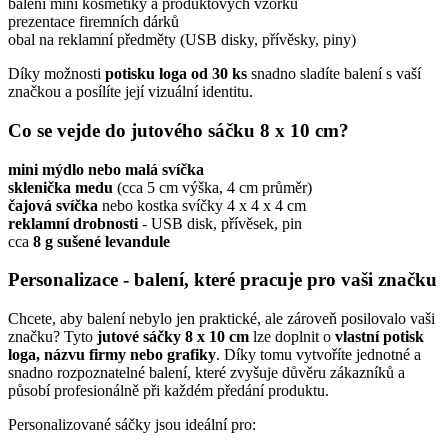
balení mini kosmetiky a produktových vzorků
prezentace firemních dárků
obal na reklamní předměty (USB disky, přívěsky, piny)
Díky možnosti
potisku loga od 30 ks
snadno sladíte balení s vaší
značkou a posílíte její vizuální identitu.
Co se vejde do jutového sáčku 8 x 10 cm?
mini mýdlo nebo malá svíčka
sklenička medu
(cca 5 cm výška, 4 cm průměr)
čajová svíčka
nebo kostka svíčky 4 x 4 x 4 cm
reklamní drobnosti
- USB disk, přívěsek, pin
cca
8 g sušené levandule
Personalizace - balení, které pracuje pro vaši značku
Chcete, aby balení nebylo jen praktické, ale zároveň posilovalo vaši
značku? Tyto
jutové sáčky 8 x 10 cm
lze doplnit o
vlastní potisk
loga, názvu firmy nebo grafiky
. Díky tomu vytvoříte jednotné a
snadno rozpoznatelné balení, které zvyšuje důvěru zákazníků a
působí profesionálně při každém předání produktu.
Personalizované sáčky jsou ideální pro: