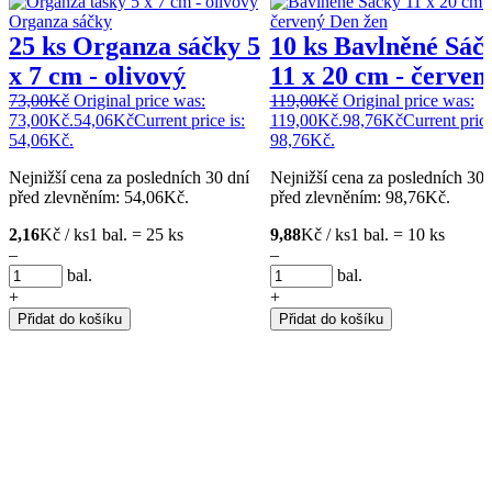
25 ks Organza sáčky 5
10 ks Bavlněné Sáč
x 7 cm - olivový
11 x 20 cm - červen
73,00
Kč
Original price was:
119,00
Kč
Original price was:
73,00Kč.
54,06
Kč
Current price is:
119,00Kč.
98,76
Kč
Current price
54,06Kč.
98,76Kč.
Nejnižší cena za posledních 30 dní
Nejnižší cena za posledních 30 
před zlevněním:
54,06
Kč
.
před zlevněním:
98,76
Kč
.
2,16
Kč / ks
1 bal. = 25 ks
9,88
Kč / ks
1 bal. = 10 ks
–
–
bal.
bal.
+
+
Přidat do košíku
Přidat do košíku