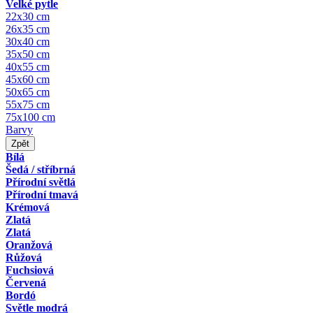
Velké pytle
22x30 cm
26x35 cm
30x40 cm
35x50 cm
40x55 cm
45x60 cm
50x65 cm
55x75 cm
75x100 cm
Barvy
Zpět
Bílá
Šedá / stříbrná
Přírodní světlá
Přírodní tmavá
Krémová
Zlatá
Zlatá
Oranžová
Růžová
Fuchsiová
Červená
Bordó
Světle modrá