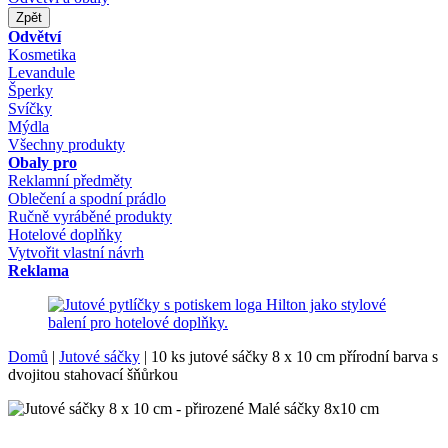
Zpět
Odvětví
Kosmetika
Levandule
Šperky
Svíčky
Mýdla
Všechny produkty
Obaly pro
Reklamní předměty
Oblečení a spodní prádlo
Ručně vyráběné produkty
Hotelové doplňky
Vytvořit vlastní návrh
Reklama
Domů
|
Jutové sáčky
|
10 ks jutové sáčky 8 x 10 cm přírodní barva s
dvojitou stahovací šňůrkou