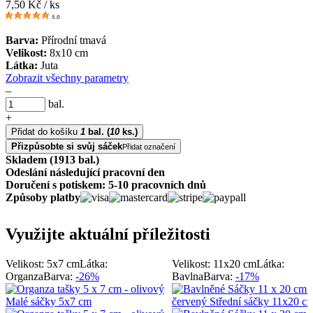
7,50
Kč / ks
5.0
Barva:
Přírodní tmavá
Velikost:
8x10 cm
Látka:
Juta
Zobrazit všechny parametry
–
bal.
+
Přidat do košíku
1
bal.
(
10
ks.)
Přizpůsobte si svůj sáček
Přidat označení
Skladem (1913 bal.)
Odeslání následující pracovní den
Doručení s potiskem: 5-10 pracovních dnů
Způsoby platby
Využijte aktuální příležitosti
Velikost: 5x7 cm
Látka:
Velikost: 11x20 cm
Látka:
Organza
Barva:
-26%
Bavlna
Barva:
-17%