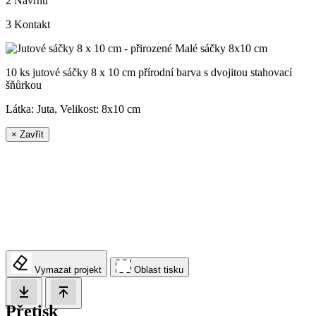
2
Návrhu
3
Kontakt
10 ks jutové sáčky 8 x 10 cm přírodní barva s dvojitou stahovací
šňůrkou
Látka: Juta, Velikost:
8x10 cm
×
Zavřít
Vymazat projekt
Oblast tisku
Přetisk