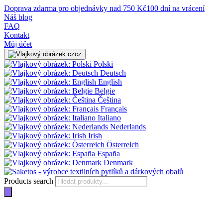
Doprava zdarma pro objednávky nad 750 Kč
100 dní na vrácení
Náš blog
FAQ
Kontakt
Můj účet
cz
Polski
Deutsch
English
Belgie
Čeština
Français
Italiano
Nederlands
Irish
Österreich
España
Denmark
Products search