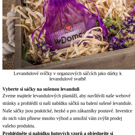
Levandulové svíčky v organzových sáčcích jako dárky k
levandulové svatbě
Vyberte si sáčky na sušenou levanduli
Zveme majitele levandulových plantáží, aby navštívili naše webové
stránky a prohlédli si naši nabídku sáčků na balení sušené levandule.
Naše sáčky jsou praktické, hezké a pro zákazníky poutavé. Investice
do nich vám přinese mnoho výhod a umožní vám zvýšit prodej
vašeho produktu.
Prohlédněte si nabídku hotových vzorů a objednejte si