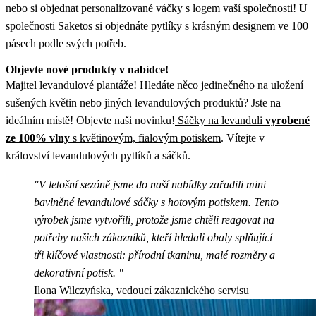
nebo si objednat personalizované váčky s logem vaší společnosti! U
společnosti Saketos si objednáte pytlíky s krásným designem ve 100
pásech podle svých potřeb.
Objevte nové produkty v nabídce
!
Majitel levandulové plantáže! Hledáte něco jedinečného na uložení
sušených květin nebo jiných levandulových produktů? Jste na
ideálním místě! Objevte naši novinku!
Sáčky na levanduli
vyrobené
ze 100% vlny
s květinovým, fialovým potiskem
. Vítejte v
království levandulových pytlíků a sáčků.
"V letošní sezóně jsme do naší nabídky zařadili mini
bavlněné levandulové sáčky s hotovým potiskem. Tento
výrobek jsme vytvořili, protože jsme chtěli reagovat na
potřeby našich zákazníků, kteří hledali obaly splňující
tři klíčové vlastnosti: přírodní tkaninu, malé rozměry a
dekorativní potisk. "
Ilona Wilczyńska, vedoucí zákaznického servisu