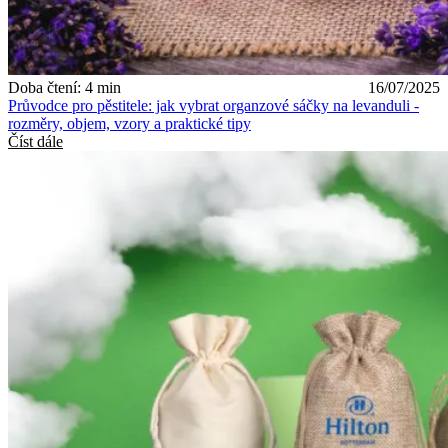
Doba čtení: 4 min
16/07/2025
Průvodce pro pěstitele: jak vybrat organzové sáčky na levanduli -
rozměry, objem, vzory a praktické tipy
Číst dále