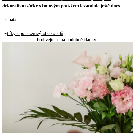
dekorativní sáčky s hotovým potiskem levandule ještě dnes.
Témata:
pytlíky s potiskem
výrobce obalů
Podívejte se na podobné články