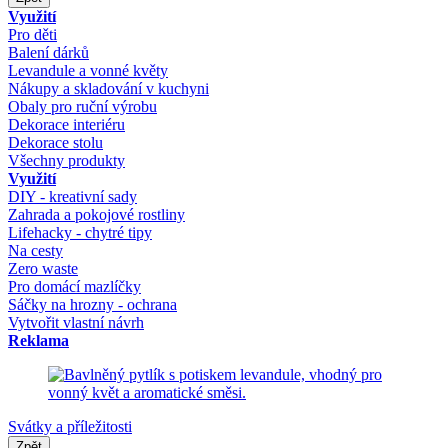
Využití
Pro děti
Balení dárků
Levandule a vonné květy
Nákupy a skladování v kuchyni
Obaly pro ruční výrobu
Dekorace interiéru
Dekorace stolu
Všechny produkty
Využití
DIY - kreativní sady
Zahrada a pokojové rostliny
Lifehacky - chytré tipy
Na cesty
Zero waste
Pro domácí mazlíčky
Sáčky na hrozny - ochrana
Vytvořit vlastní návrh
Reklama
Svátky a příležitosti
Zpět