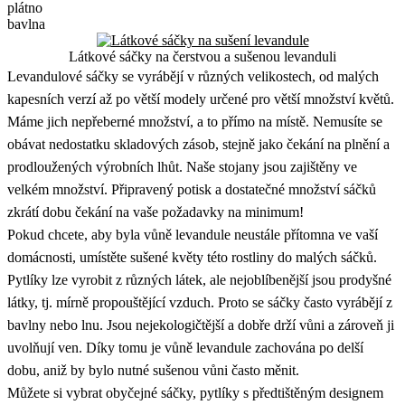
plátno
bavlna
Látkové sáčky na čerstvou a sušenou levanduli
Levandulové sáčky se vyrábějí v různých velikostech, od malých
kapesních verzí až po větší modely určené pro větší množství květů.
Máme jich nepřeberné množství, a to přímo na místě. Nemusíte se
obávat nedostatku skladových zásob, stejně jako čekání na plnění a
prodloužených výrobních lhůt. Naše stojany jsou zajištěny ve
velkém množství. Připravený potisk a dostatečné množství sáčků
zkrátí dobu čekání na vaše požadavky na minimum!
Pokud chcete, aby byla vůně levandule neustále přítomna ve vaší
domácnosti, umístěte sušené květy této rostliny do malých sáčků.
Pytlíky lze vyrobit z různých látek, ale nejoblíbenější jsou prodyšné
látky, tj. mírně propouštějící vzduch. Proto se sáčky často vyrábějí z
bavlny nebo lnu. Jsou nejekologičtější a dobře drží vůni a zároveň ji
uvolňují ven. Díky tomu je vůně levandule zachována po delší
dobu, aniž by bylo nutné sušenou vůni často měnit.
Můžete si vybrat obyčejné sáčky, pytlíky s předtištěným designem