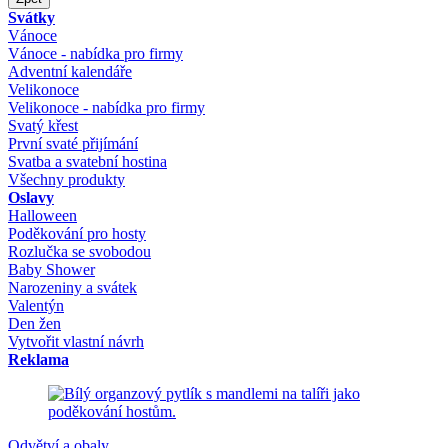
Svátky
Vánoce
Vánoce - nabídka pro firmy
Adventní kalendáře
Velikonoce
Velikonoce - nabídka pro firmy
Svatý křest
První svaté přijímání
Svatba a svatební hostina
Všechny produkty
Oslavy
Halloween
Poděkování pro hosty
Rozlučka se svobodou
Baby Shower
Narozeniny a svátek
Valentýn
Den žen
Vytvořit vlastní návrh
Reklama
Odvětví a obaly