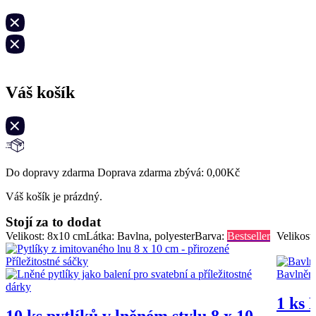
Váš košík
Do dopravy zdarma Doprava zdarma zbývá:
0,00
Kč
Váš košík je prázdný.
Stojí za to dodat
Velikost: 8x10 cm
Látka: Bavlna, polyester
Barva:
Bestseller
Velikost
1 ks 