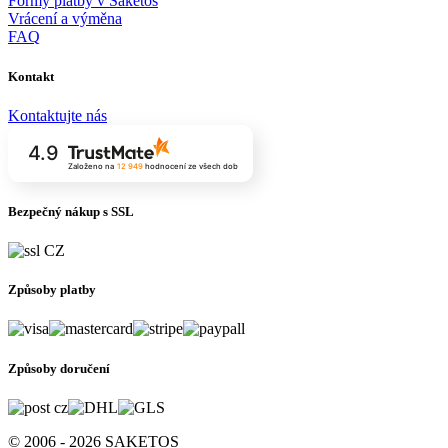
Formy platby v Saketos
Vrácení a výměna
FAQ
Kontakt
Kontaktujte nás
4.9
Založeno na
12 949
hodnocení
ze všech dob
Bezpečný nákup s SSL
Způsoby platby
Způsoby doručení
© 2006 - 2026 SAKETOS