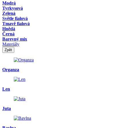
Modrá
Tyrkysová
Zelená
Světle fialová
Tmavě fialová
Hnědá
Černá
Barevný mix
Materiály
Zpět
Organza
Len
Juta
Bavlna