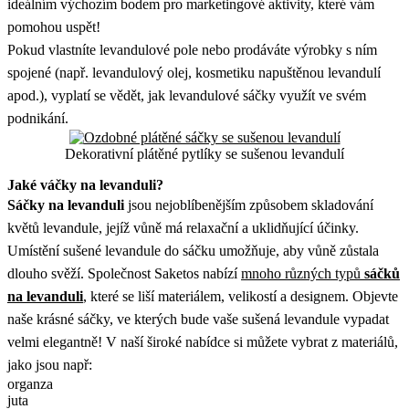
ideálním výchozím bodem pro marketingové aktivity, které vám
pomohou uspět!
Pokud vlastníte levandulové pole nebo prodáváte výrobky s ním
spojené (např. levandulový olej, kosmetiku napuštěnou levandulí
apod.), vyplatí se vědět, jak levandulové sáčky využít ve svém
podnikání.
Dekorativní plátěné pytlíky se sušenou levandulí
Jaké váčky na levanduli?
Sáčky na levanduli
jsou nejoblíbenějším způsobem skladování
květů levandule, jejíž vůně má relaxační a uklidňující účinky.
Umístění sušené levandule do sáčku umožňuje, aby vůně zůstala
dlouho svěží. Společnost Saketos nabízí
mnoho různých typů
sáčků
na levanduli
, které se liší materiálem, velikostí a designem. Objevte
naše krásné sáčky, ve kterých bude vaše sušená levandule vypadat
velmi elegantně! V naší široké nabídce si můžete vybrat z materiálů,
jako jsou např:
organza
juta