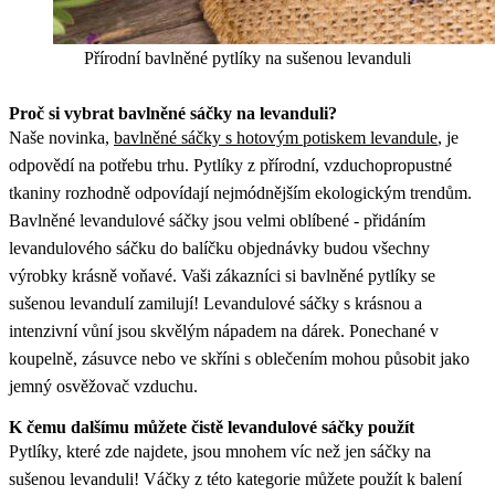
Přírodní bavlněné pytlíky na sušenou levanduli
Proč si vybrat bavlněné
sáčky na levanduli?
Naše novinka,
bavlněné sáčky s hotovým potiskem levandule
, je
odpovědí na potřebu trhu. Pytlíky z přírodní, vzduchopropustné
tkaniny rozhodně odpovídají nejmódnějším ekologickým trendům.
Bavlněné levandulové sáčky jsou velmi oblíbené - přidáním
levandulového sáčku do balíčku objednávky budou všechny
výrobky krásně voňavé. Vaši zákazníci si bavlněné pytlíky se
sušenou levandulí zamilují! Levandulové sáčky s krásnou a
intenzivní vůní jsou skvělým nápadem na dárek. Ponechané v
koupelně, zásuvce nebo ve skříni s oblečením mohou působit jako
jemný osvěžovač vzduchu.
K čemu dalšímu můžete čistě levandulové sáčky použít
Pytlíky, které zde najdete, jsou mnohem víc než jen sáčky na
sušenou levanduli! Váčky z této kategorie můžete použít k balení