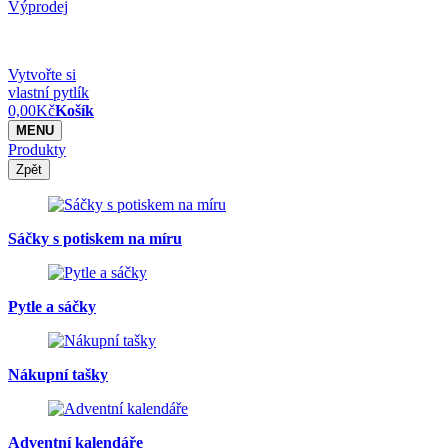
Výprodej
Vytvořte si
vlastní pytlík
0,00
Kč
Košík
MENU
Produkty
Zpět
Sáčky s potiskem na míru
Pytle a sáčky
Nákupní tašky
Adventní kalendáře