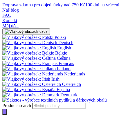
Doprava zdarma pro objednávky nad 750 Kč
100 dní na vrácení
Náš blog
FAQ
Kontakt
Můj účet
cz
Polski
Deutsch
English
Belgie
Čeština
Français
Italiano
Nederlands
Irish
Österreich
España
Denmark
Products search