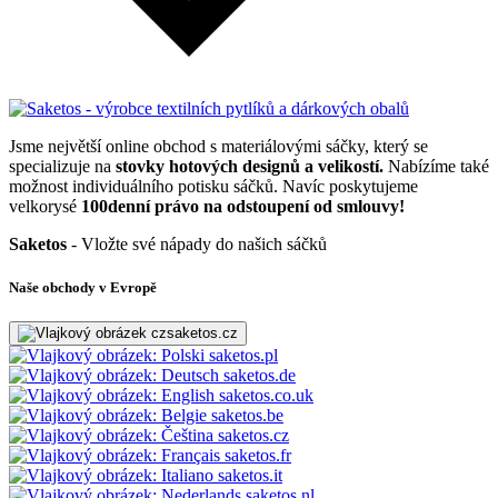
Jsme největší online obchod s materiálovými sáčky, který se
specializuje na
stovky hotových designů a velikostí.
Nabízíme také
možnost individuálního potisku sáčků. Navíc poskytujeme
velkorysé
100denní právo na odstoupení od smlouvy!
Saketos
- Vložte své nápady do našich sáčků
Naše obchody v Evropě
saketos.cz
saketos.pl
saketos.de
saketos.co.uk
saketos.be
saketos.cz
saketos.fr
saketos.it
saketos.nl