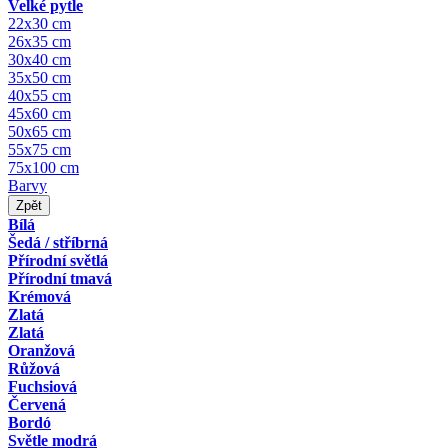
Velké pytle
22x30 cm
26x35 cm
30x40 cm
35x50 cm
40x55 cm
45x60 cm
50x65 cm
55x75 cm
75x100 cm
Barvy
Zpět
Bílá
Šedá / stříbrná
Přírodní světlá
Přírodní tmavá
Krémová
Zlatá
Zlatá
Oranžová
Růžová
Fuchsiová
Červená
Bordó
Světle modrá