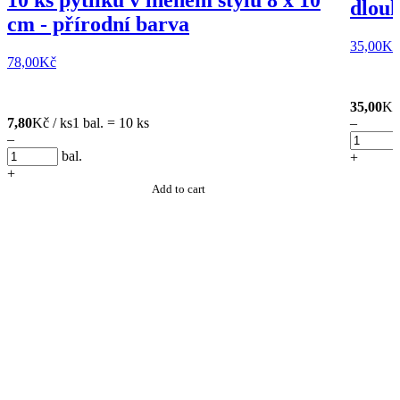
10 ks pytlíků v lněném stylu 8 x 10
dlouh
cm - přírodní barva
35,00
Kč
78,00
Kč
35,00
Kč 
7,80
Kč / ks
1 bal. = 10 ks
–
–
bal.
+
+
Add to cart