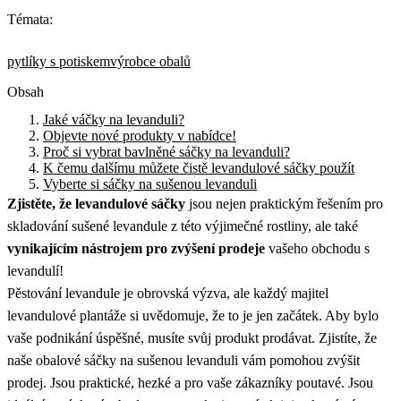
Témata:
pytlíky s potiskem
výrobce obalů
Obsah
Jaké váčky na levanduli?
Objevte nové produkty v nabídce!
Proč si vybrat bavlněné sáčky na levanduli?
K čemu dalšímu můžete čistě levandulové sáčky použít
Vyberte si sáčky na sušenou levanduli
Zjistěte, že levandulové sáčky
jsou nejen praktickým řešením pro
skladování sušené levandule z této výjimečné rostliny, ale také
vynikajícím nástrojem pro zvýšení prodeje
vašeho obchodu s
levandulí!
Pěstování levandule je obrovská výzva, ale každý majitel
levandulové plantáže si uvědomuje, že to je jen začátek. Aby bylo
vaše podnikání úspěšné, musíte svůj produkt prodávat. Zjistíte, že
naše obalové sáčky na sušenou levanduli vám pomohou zvýšit
prodej. Jsou praktické, hezké a pro vaše zákazníky poutavé. Jsou