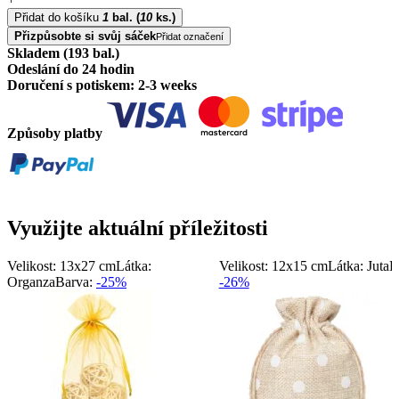
Přidat do košíku
1
bal.
(
10
ks.)
Přizpůsobte si svůj sáček
Přidat označení
Skladem (193 bal.)
Odeslání do 24 hodin
Doručení s potiskem: 2-3 weeks
Způsoby platby
Využijte aktuální příležitosti
Velikost: 13x27 cm
Látka:
Velikost: 12x15 cm
Látka: Juta
B
Organza
Barva:
-25%
-26%