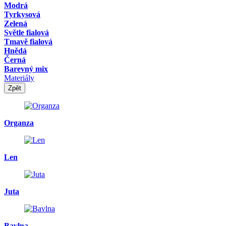
Modrá
Tyrkysová
Zelená
Světle fialová
Tmavě fialová
Hnědá
Černá
Barevný mix
Materiály
Zpět
Organza
Len
Juta
Bavlna