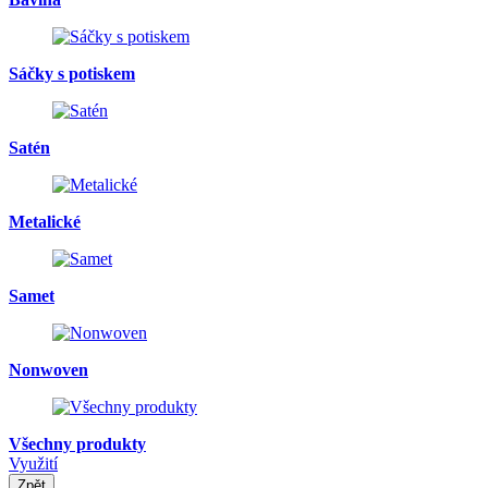
Sáčky s potiskem
Satén
Metalické
Samet
Nonwoven
Všechny produkty
Využití
Zpět