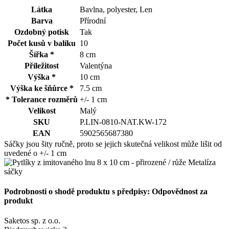
Látka
Bavlna, polyester, Len
Barva
Přírodní
Ozdobný potisk
Tak
Počet kusů v balíku
10
Šířka *
8 cm
Příležitost
Valentýna
Výška *
10 cm
Výška ke šňůrce *
7.5 cm
* Tolerance rozměrů
+/- 1 cm
Velikost
Malý
SKU
P.LIN-0810-NAT.KW-172
EAN
5902565687380
Sáčky jsou šity ručně, proto se jejich skutečná velikost může lišit od
uvedené o +/- 1 cm
Podrobnosti o shodě produktu s předpisy: Odpovědnost za
produkt
Saketos sp. z o.o.