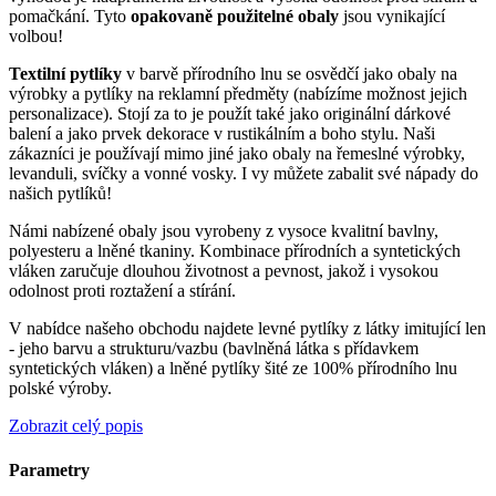
pomačkání. Tyto
opakovaně použitelné obaly
jsou vynikající
volbou!
Textilní pytlíky
v barvě přírodního lnu se osvědčí jako obaly na
výrobky a pytlíky na reklamní předměty (nabízíme možnost jejich
personalizace). Stojí za to je použít také jako originální dárkové
balení a jako prvek dekorace v rustikálním a boho stylu. Naši
zákazníci je používají mimo jiné jako obaly na řemeslné výrobky,
levanduli, svíčky a vonné vosky. I vy můžete zabalit své nápady do
našich pytlíků!
Námi nabízené obaly jsou vyrobeny z vysoce kvalitní bavlny,
polyesteru a lněné tkaniny. Kombinace přírodních a syntetických
vláken zaručuje dlouhou životnost a pevnost, jakož i vysokou
odolnost proti roztažení a stírání.
V nabídce našeho obchodu najdete levné pytlíky z látky imitující len
- jeho barvu a strukturu/vazbu (bavlněná látka s přídavkem
syntetických vláken) a lněné pytlíky šité ze 100% přírodního lnu
polské výroby.
Zobrazit celý popis
Parametry