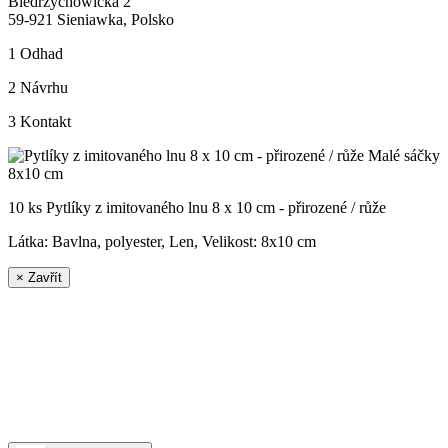
Biedrzychowicka 2
59-921 Sieniawka, Polsko
1
Odhad
2
Návrhu
3
Kontakt
10 ks Pytlíky z imitovaného lnu 8 x 10 cm - přirozené / růže
Látka: Bavlna, polyester, Len, Velikost:
8x10 cm
×
Zavřít