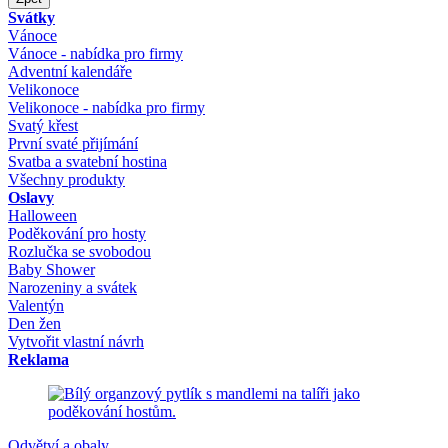
Svátky
Vánoce
Vánoce - nabídka pro firmy
Adventní kalendáře
Velikonoce
Velikonoce - nabídka pro firmy
Svatý křest
První svaté přijímání
Svatba a svatební hostina
Všechny produkty
Oslavy
Halloween
Poděkování pro hosty
Rozlučka se svobodou
Baby Shower
Narozeniny a svátek
Valentýn
Den žen
Vytvořit vlastní návrh
Reklama
Odvětví a obaly