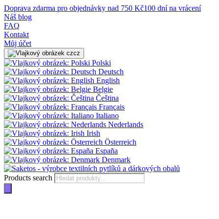
Doprava zdarma pro objednávky nad 750 Kč
100 dní na vrácení
Náš blog
FAQ
Kontakt
Můj účet
cz
Polski
Deutsch
English
Belgie
Čeština
Français
Italiano
Nederlands
Irish
Österreich
España
Denmark
Products search