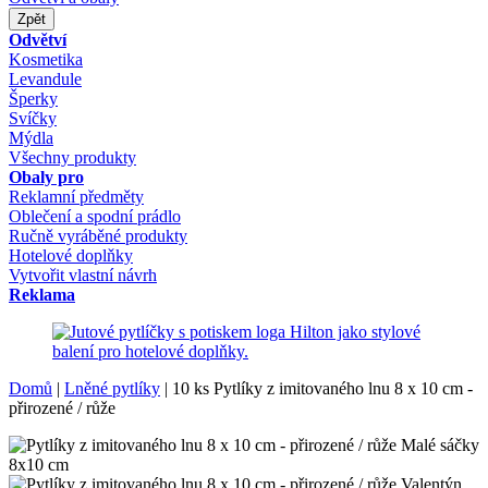
Zpět
Odvětví
Kosmetika
Levandule
Šperky
Svíčky
Mýdla
Všechny produkty
Obaly pro
Reklamní předměty
Oblečení a spodní prádlo
Ručně vyráběné produkty
Hotelové doplňky
Vytvořit vlastní návrh
Reklama
Domů
|
Lněné pytlíky
|
10 ks Pytlíky z imitovaného lnu 8 x 10 cm -
přirozené / růže