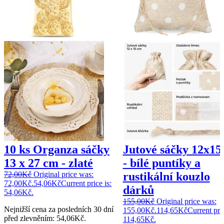
10 ks Organza sáčky
Jutové sáčky 12x15
13 x 27 cm - zlaté
- bílé puntíky a
72,00
Kč
Original price was:
rustikální kouzlo
72,00Kč.
54,06
Kč
Current price is:
dárků
54,06Kč.
155,00
Kč
Original price was:
Nejnižší cena za posledních 30 dní
155,00Kč.
114,65
Kč
Current pric
před zlevněním:
54,06
Kč
.
114,65Kč.