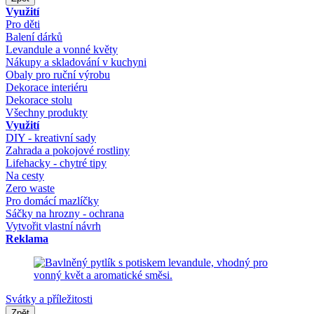
Využití
Pro děti
Balení dárků
Levandule a vonné květy
Nákupy a skladování v kuchyni
Obaly pro ruční výrobu
Dekorace interiéru
Dekorace stolu
Všechny produkty
Využití
DIY - kreativní sady
Zahrada a pokojové rostliny
Lifehacky - chytré tipy
Na cesty
Zero waste
Pro domácí mazlíčky
Sáčky na hrozny - ochrana
Vytvořit vlastní návrh
Reklama
Svátky a příležitosti
Zpět