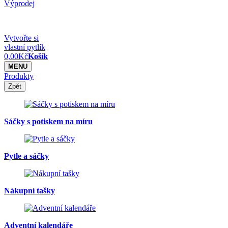
Výprodej
Vytvořte si
vlastní pytlík
0,00
Kč
Košík
MENU
Produkty
Zpět
Sáčky s potiskem na míru
Pytle a sáčky
Nákupní tašky
Adventní kalendáře