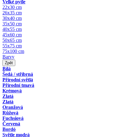
Velké pytle
22x30 cm
26x35 cm
30x40 cm
35x50 cm
40x55 cm
45x60 cm
50x65 cm
55x75 cm
75x100 cm
Barvy
Zpět
Bílá
Šedá / stříbrná
Přírodní světlá
Přírodní tmavá
Krémová
Zlatá
Zlatá
Oranžová
Růžová
Fuchsiová
Červená
Bordó
Světle modrá