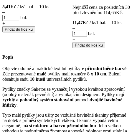
5,41
Kč / ks
1 bal. = 10 ks
Nejnižší cena za posledních 30 
–
před zlevněním:
114,65
Kč
.
bal.
11,47
Kč / ks
1 bal. = 10 ks
+
–
Přidat do košíku
bal.
+
Přidat do košíku
Popis
Objevte odolné a praktické textilní pytlíky
v přírodní lněné barvě
.
Zde prezentované
malé
pytlíky mají rozměry
8 x 10 cm
. Balení
obsahuje sadu
10 kusů
univerzálních pytlíků.
Pytlíky značky Saketos se vyznačují vysokou kvalitou zpracování
(odolný materiál, pevné šití) a vynikajícím designem. Pytlíky mají
rychlý a pohodlný systém stahování
pomocí
dvojité bavlněné
šňůrky
.
Tyto malé pytlíky jsou ušity ze vzdušné bavlněné tkaniny příjemné
na dotek s příměsí syntetických vláken. Tkanina vypadá velmi
elegantně, má
strukturu a barvu přírodního lnu
. Jeho velkou
výhodou je nadprůměrná životnost a vysoká odolnost proti stírání a