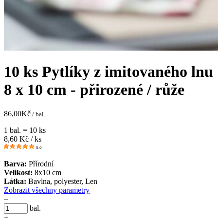
10 ks Pytlíky z imitovaného lnu
8 x 10 cm - přirozené / růže
86,00
Kč
/ bal.
1 bal. = 10 ks
8,60
Kč / ks
5.0
Barva:
Přírodní
Velikost:
8x10 cm
Látka:
Bavlna, polyester, Len
Zobrazit všechny parametry
–
bal.
+