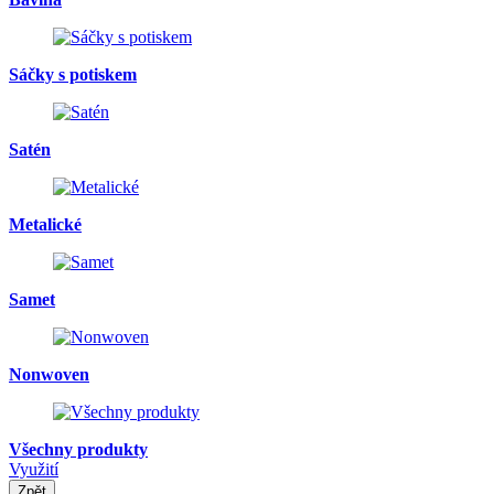
Sáčky s potiskem
Satén
Metalické
Samet
Nonwoven
Všechny produkty
Využití
Zpět