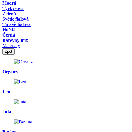
Modrá
Tyrkysová
Zelená
Světle fialová
Tmavě fialová
Hnědá
Černá
Barevný mix
Materiály
Zpět
Organza
Len
Juta
Bavlna