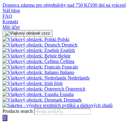
Doprava zdarma pro objednávky nad 750 Kč
100 dní na vrácení
Náš blog
FAQ
Kontakt
Můj účet
cz
Polski
Deutsch
English
Belgie
Čeština
Français
Italiano
Nederlands
Irish
Österreich
España
Denmark
Products search