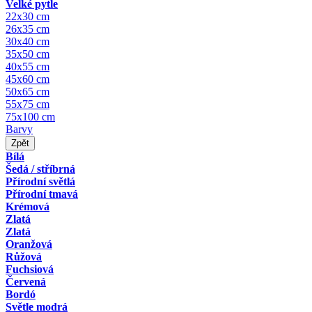
Velké pytle
22x30 cm
26x35 cm
30x40 cm
35x50 cm
40x55 cm
45x60 cm
50x65 cm
55x75 cm
75x100 cm
Barvy
Zpět
Bílá
Šedá / stříbrná
Přírodní světlá
Přírodní tmavá
Krémová
Zlatá
Zlatá
Oranžová
Růžová
Fuchsiová
Červená
Bordó
Světle modrá