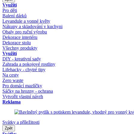
Využití
Pro děti
Balení dárků
Levandule a vonné květy
Nákupy a skladování v kuchyni
Obaly pro ruční výrobu
Dekorace interiéru
Dekorace stolu
Všechny produkty
Využití
DIY - kreativní sady
Zahrada a pokojové rostliny
Lifehacky - chytré tipy
Na cesty
Zero waste
Pro domácí mazlíčky
Sáčky na hrozny - ochrana
Vytvořit vlastní návrh
Reklama
Svátky a příležitosti
Zpět
Svátky