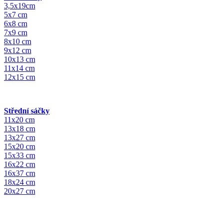
3,5x19cm
5x7 cm
6x8 cm
7x9 cm
8x10 cm
9x12 cm
10x13 cm
11x14 cm
12x15 cm
Střední sáčky
11x20 cm
13x18 cm
13x27 cm
15x20 cm
15x33 cm
16x22 cm
16x37 cm
18x24 cm
20x27 cm