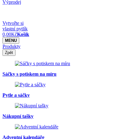
Výprodej
Vytvořte si
vlastní pytlík
0,00
Kč
Košík
MENU
Produkty
Zpět
Sáčky s potiskem na míru
Pytle a sáčky
Nákupní tašky
Adventní kalendáře