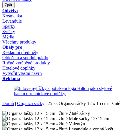
Zpět
Odvětví
Kosmetika
Levandule
Šperky
Svíčky
Mýdla
Všechny produkty
Obaly pro
Reklamní předměty
Oblečení a spodní prádlo
Ručně vyráběné produkty
Hotelové doplňky
Vytvořit vlastní návrh
Reklama
Domů
|
Organza sáčky
|
25 ks Organza sáčky 12 x 15 cm - žluté