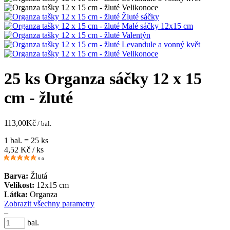
25 ks Organza sáčky 12 x 15
cm - žluté
113,00
Kč
/ bal.
1 bal. = 25 ks
4,52
Kč / ks
5.0
Barva:
Žlutá
Velikost:
12x15 cm
Látka:
Organza
Zobrazit všechny parametry
–
bal.