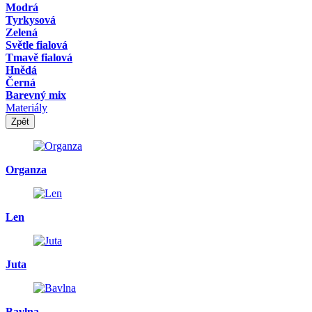
Modrá
Tyrkysová
Zelená
Světle fialová
Tmavě fialová
Hnědá
Černá
Barevný mix
Materiály
Zpět
Organza
Len
Juta
Bavlna