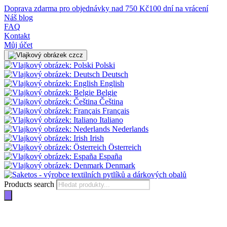
Doprava zdarma pro objednávky nad 750 Kč
100 dní na vrácení
Náš blog
FAQ
Kontakt
Můj účet
cz
Polski
Deutsch
English
Belgie
Čeština
Français
Italiano
Nederlands
Irish
Österreich
España
Denmark
Products search