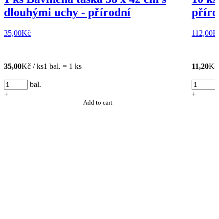
dlouhými uchy - přírodní
příro
35,00
Kč
112,00
K
35,00
Kč / ks
1 bal. = 1 ks
11,20
Kč 
–
–
bal.
+
+
Add to cart