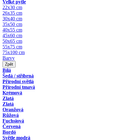
Velké pytle
22x30 cm
26x35 cm
30x40 cm
35x50 cm
40x55 cm
45x60 cm
50x65 cm
55x75 cm
75x100 cm
Barvy
Zpět
Bílá
Šedá / stříbrná
Přírodní světlá
Přírodní tmavá
Krémová
Zlatá
Zlatá
Oranžová
Růžová
Fuchsiová
Červená
Bordó
Světle modrá