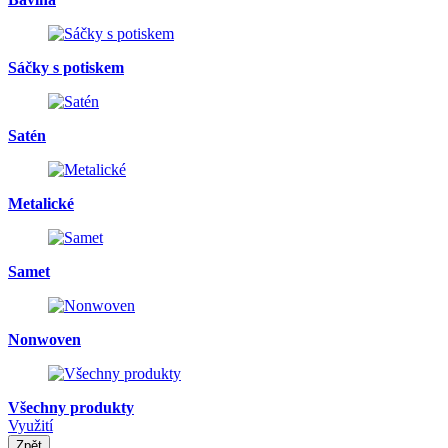
Sáčky s potiskem
Satén
Metalické
Samet
Nonwoven
Všechny produkty
Využití
Zpět