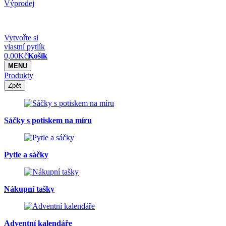
Výprodej
Vytvořte si
vlastní pytlík
0,00
Kč
Košík
MENU
Produkty
Zpět
Sáčky s potiskem na míru
Pytle a sáčky
Nákupní tašky
Adventní kalendáře