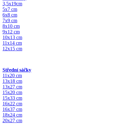
3,5x19cm
5x7 cm
6x8 cm
7x9 cm
8x10 cm
9x12 cm
10x13 cm
11x14 cm
12x15 cm
Střední sáčky
11x20 cm
13x18 cm
13x27 cm
15x20 cm
15x33 cm
16x22 cm
16x37 cm
18x24 cm
20x27 cm