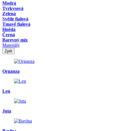
Modrá
Tyrkysová
Zelená
Světle fialová
Tmavě fialová
Hnědá
Černá
Barevný mix
Materiály
Zpět
Organza
Len
Juta
Bavlna