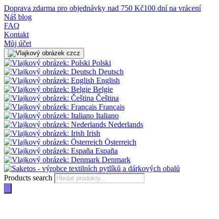
Doprava zdarma pro objednávky nad 750 Kč
100 dní na vrácení
Náš blog
FAQ
Kontakt
Můj účet
cz
Polski
Deutsch
English
Belgie
Čeština
Français
Italiano
Nederlands
Irish
Österreich
España
Denmark
Products search