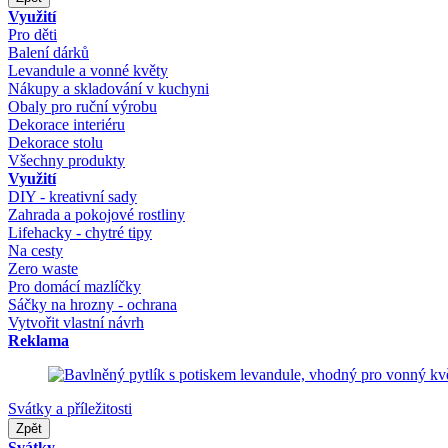
Využití
Pro děti
Balení dárků
Levandule a vonné květy
Nákupy a skladování v kuchyni
Obaly pro ruční výrobu
Dekorace interiéru
Dekorace stolu
Všechny produkty
Využití
DIY - kreativní sady
Zahrada a pokojové rostliny
Lifehacky - chytré tipy
Na cesty
Zero waste
Pro domácí mazlíčky
Sáčky na hrozny - ochrana
Vytvořit vlastní návrh
Reklama
Svátky a příležitosti
Zpět
Svátky